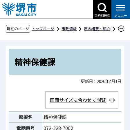
こ
の
目的別検索
メニュー
ペ
ー
現在のページ
トップページ
市政情報
市の概要・紹介
ジ
市役所案内
市の組織・問合せ
の
健康福祉局
健康部
精神保健課
先
頭
精神保健課
で
す
更新日：2026年4月1日
画面サイズに合わせて閲覧
部署名
精神保健課
電話番号
072-228-7062