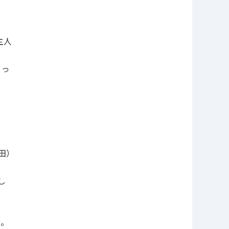
主人
とっ
田）
し
よ。