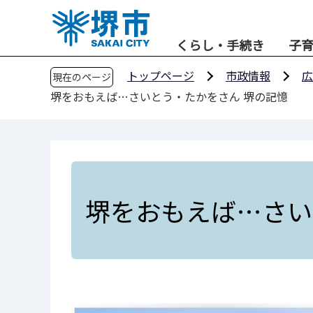
こ
の
くらし・手続き
子
ペ
ー
トップページ
市政情報
広
現在のページ
ジ
堺をおもえば…さいとう・たかをさん 堺の記憶
の
先
頭
で
す
堺をおもえば…さい