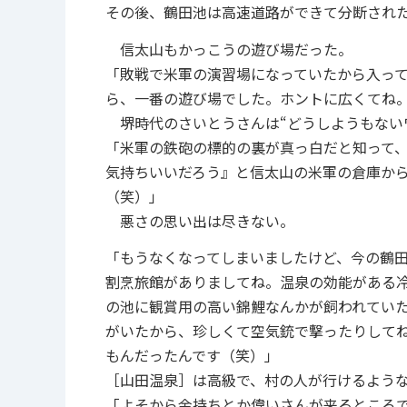
その後、鶴田池は高速道路ができて分断され
信太山もかっこうの遊び場だった。
「敗戦で米軍の演習場になっていたから入っ
ら、一番の遊び場でした。ホントに広くてね
堺時代のさいとうさんは“どうしようもない
「米軍の鉄砲の標的の裏が真っ白だと知って
気持ちいいだろう』と信太山の米軍の倉庫か
（笑）」
悪さの思い出は尽きない。
「もうなくなってしまいましたけど、今の鶴
割烹旅館がありましてね。温泉の効能がある
の池に観賞用の高い錦鯉なんかが飼われてい
がいたから、珍しくて空気銃で撃ったりして
もんだったんです（笑）」
［山田温泉］は高級で、村の人が行けるよう
「よそから金持ちとか偉いさんが来るところ