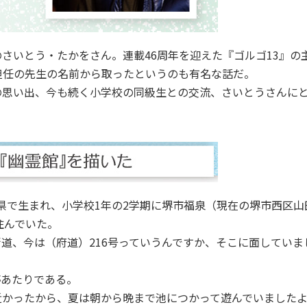
いとう・たかをさん。連載46周年を迎えた『ゴルゴ13』の
担任の先生の名前から取ったというのも有名な話だ。
の思い出、今も続く小学校の同級生との交流、さいとうさんに
山県で生まれ、小学校1年の2学期に堺市福泉（現在の堺市西区山
住んでいた。
道、今は（府道）216号っていうんですか、そこに面していま
あたりである。
近かったから、夏は朝から晩まで池につかって遊んでいました