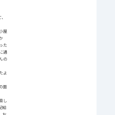
て、
小屋
か
った
に通
んの
たよ
の面
直し
配給
、お