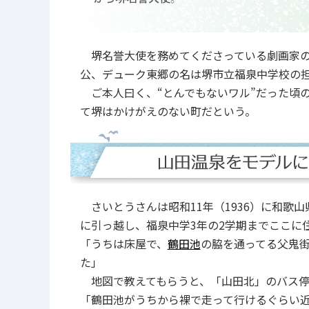
堺名誉大使を務めてくださっている劇画家のさ
公、デューク東郷の名は堺市立福泉中学校の
ご本人曰く、“とんでもないワル”だった頃
て堺はかけがえのない町だという。
さいとうさんは昭和11年（1936）に和歌
に引っ越し、福泉中学3年の2学期までここに
「うちは床屋で、
鶴田池
の脇を通ってる父鬼街
た」
地図で教えてもらうと、「山田北」のバス停
「鶴田池がうちから裸で走って行けるぐらい