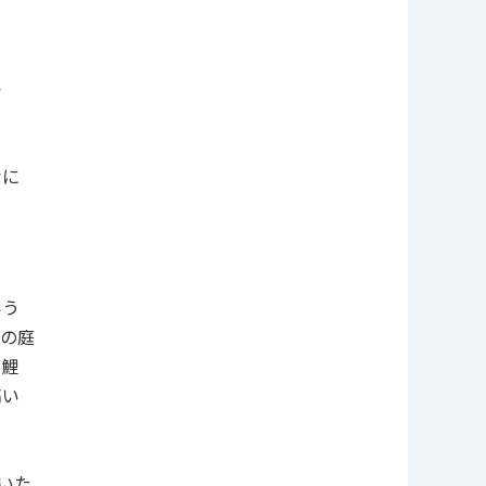
か
」
なに
いう
の庭
な鯉
高い
いた