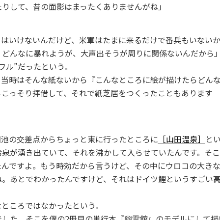
たりして、昔の面影はまったくありませんがね」
てはいけないんだけど、米軍はたまに来るだけで番兵もいない
。どんなに暴れようが、大声出そうが周りに関係ないんだから
ワル”だったという。
、当時はそんな紙ないから『こんなところに絵が描けたらどん
らこっそり拝借して、それで紙芝居をつくったこともあります
田池の交差点からちょっと東に行ったところに
［山田温泉］
と
冷泉が湧き出ていて、それを沸かして入らせていたんです。そこ
たんですよ。もう時効だから言うけど、その中にウロコの大き
ね。あとでわかったんですけど、それはドイツ鯉というすごい
なところではなかったという。
でした。そこを僕の2冊目の単行本『幽霊館』のモデルにして描