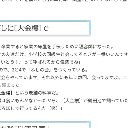
卒業すると家業の床屋を手伝うために理容師になった。
校の友達だけ。小学校の同級生と会ってるときが一番いいんで
さいとう！』って呼ばれるから気楽でね」
ので、2と4で「ふしの会」をつくっている。
窓会をやっています。それ以外にも年に数回、会ってますよ。こ
も集まった」
大金樓］
という老舗の料亭だ。
頃は食いもんがなかったから、［大金樓］が鶴田池で飼ってい
ほろぼしで行ってるんだ（笑）」