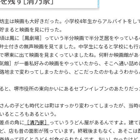
主は映画も大好きだった。小学校4年生からアルバイトをし
貯まると映画を見に行った。
頃は鳳に［鳳劇場］っていう半分映画で半分芝居をやっている
弁士付きの無声映画を見てました。中学生になると学校にも行
で堺東に出て映画を見まくっていましたね。何軒か映画館があ
気館］が一番私好みの映画をやっていたから、そこへ通い詰め
路地まで変わってしまったから、どこだったのかもようわから
と、堺市役所の東向かいにあるセブンイレブンのあたりだっ
んの子ども時代とは町はすっかり変わってしまったが、当時
いるところもあるという。
差点の角に
［清乃家］
っていううどん屋があるんですよ。建て
ど、店も昔の面影が残っています。終戦後まもなく、あそこは
券持って行くとうどんが食べられたんです。おいしかったけど