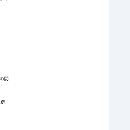
す
の間
た鯉