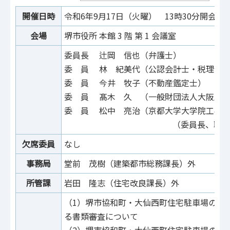
開催日時
令和6年9月17日（火曜） 13時30分開会 1
会場
堺市役所 本館 3 階 第 1 会議室
委員長 辻岡 信也（弁護士）
委 員 林 紀美代（公認会計士・税理士
委 員 今井 牧子（不動産鑑定士）
委 員 髙木 久 （一般財団法人大阪府交
委 員 松中 亮治（京都大学大学院工学
（委員長、職務
欠席委員
なし
事務局
堂前 茂樹（建築都市総務課長）外
所管課
岩田 隆志（住宅改良課長）外
（1）堺市協和町・大仙西町住宅駐車場の指
る書類審査について