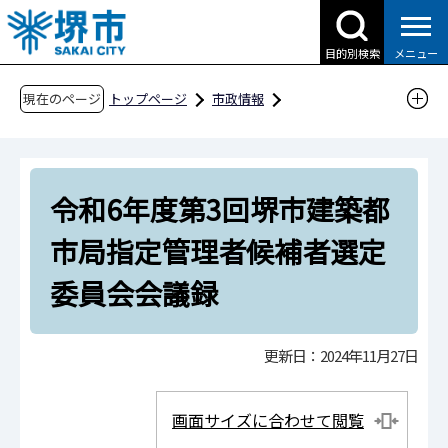
こ
の
目的別検索
メニュー
ペ
ー
現在のページ
トップページ
市政情報
ジ
行政運営・計画・指針
指定管理者制度
の
指定管理者候補者選定委員会会議録等
先
令和6年度第3回堺市建築都市局指定管理者候補
令和6年度第3回堺市建築都
頭
者選定委員会会議録
で
市局指定管理者候補者選定
す
委員会会議録
更新日：2024年11月27日
画面サイズに合わせて閲覧