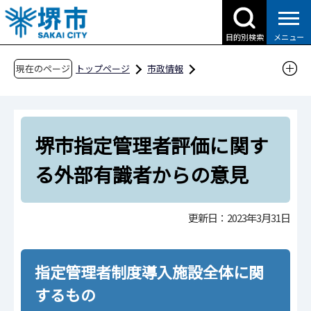
こ
の
目的別検索
メニュー
ペ
ー
現在のページ
トップページ
市政情報
ジ
行政運営・計画・指針
指定管理者制度
の
指定管理者の評価について
先
堺市指定管理者評価に関する外部有識者からの
堺市指定管理者評価に関す
頭
意見
で
る外部有識者からの意見
す
更新日：2023年3月31日
指定管理者制度導入施設全体に関
するもの