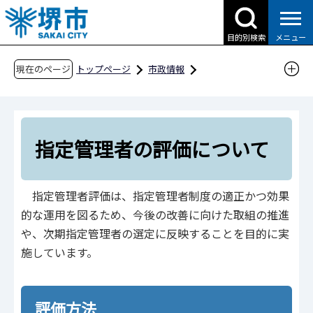
こ
の
目的別検索
メニュー
ペ
ー
現在のページ
トップページ
市政情報
ジ
行政運営・計画・指針
指定管理者制度
の
指定管理者の評価について
先
頭
指定管理者の評価について
で
す
指定管理者評価は、指定管理者制度の適正かつ効果
的な運用を図るため、今後の改善に向けた取組の推進
や、次期指定管理者の選定に反映することを目的に実
施しています。
評価方法