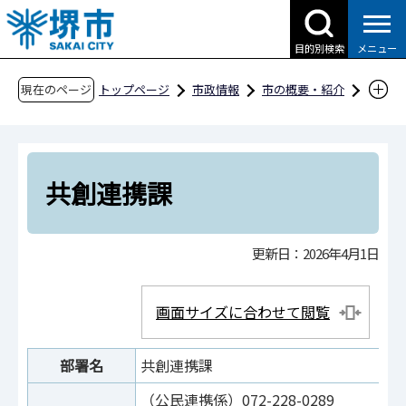
こ
の
目的別検索
メニュー
ペ
ー
現在のページ
トップページ
市政情報
市の概要・紹介
ジ
市役所案内
市の組織・問合せ
政策局
の
政策企画部
共創連携課
先
頭
共創連携課
で
す
更新日：2026年4月1日
画面サイズに合わせて閲覧
部署名
共創連携課
（公民連携係）072-228-0289