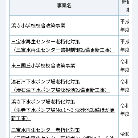
評価年
事業名
度
平成29
浜寺小学校校舎改築事業
年度
三宝水再生センター老朽化対策
平成30
（三宝水再生センター監視制御設備更新工事）
年度
令和元
東三国丘小学校校舎改築事業
年度
湊石津下水ポンプ場老朽化対策
令和元
（湊石津下水ポンプ場沈砂池設備更新工事）
年度
浜寺下水ポンプ場老朽化対策
令和元
（浜寺下水ポンプ場No.1～3 沈砂池設備ほか更
年度
新工事）
三宝水再生センター老朽化対策
令和元
（三宝水再生センター高段ポンプ棟No.3～6 沈