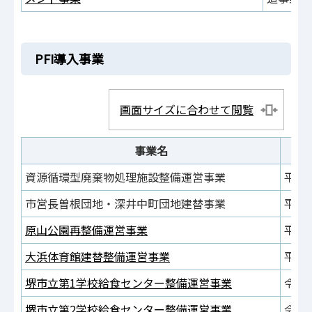
PFI導入事業
画面サイズに合わせて閲覧
事業名
資源循環型廃棄物処理施設整備運営事業
平成
市営長曽根団地・深井中町団地建替事業
平成
原山公園再整備運営事業
平成
大浜体育館建替整備運営事業
平成
堺市立第1学校給食センター整備運営事業
令和
堺市立第2学校給食センター整備運営事業
令和