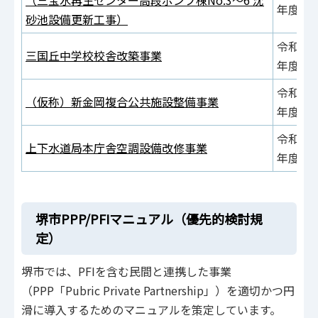
年度
砂池設備更新工事）
令和4
三国丘中学校校舎改築事業
年度
令和5
（仮称）新金岡複合公共施設整備事業
年度
令和6
上下水道局本庁舎空調設備改修事業
年度
堺市PPP/PFIマニュアル（優先的検討規
定）
堺市では、PFIを含む民間と連携した事業
（PPP「Pubric Private Partnership」）を適切かつ円
滑に導入するためのマニュアルを策定しています。