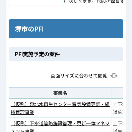
に残したまま、民間が経営を行
堺市のPFI
PFI実施予定の案件
画面サイズに合わせて閲覧
事業名
（仮称）泉北水再生センター電気設備更新・維
上下水道
持管理事業
道施設課
（仮称）下水道管路施設管理・更新一体マネジ
上下水道
メント事業
道事業調