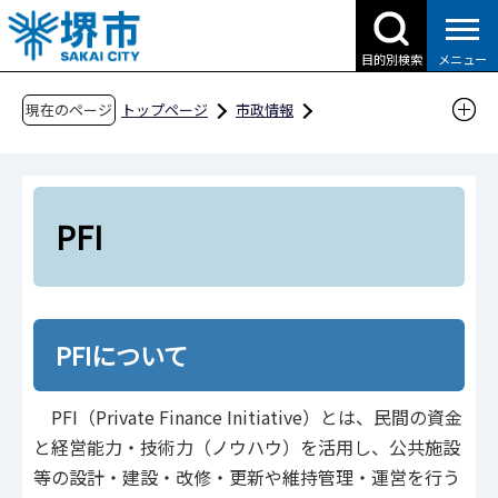
こ
の
目的別検索
メニュー
ペ
ー
現在のページ
トップページ
市政情報
ジ
都市計画とまちづくり
の
さかい・コネクテッド・デスク（公民連携の窓
先
口）
頭
PFI
PFI
で
す
PFIについて
PFI（Private Finance Initiative）とは、民間の資金
と経営能力・技術力（ノウハウ）を活用し、公共施設
等の設計・建設・改修・更新や維持管理・運営を行う