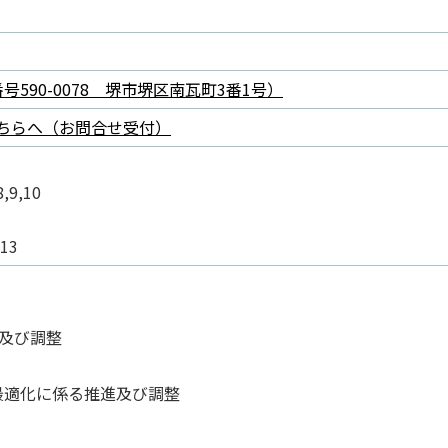
590-0078 堺市堺区南瓦町3番1号）
ちらへ（お問合せ受付）
）
,9,10
13
画及び調整
最適化に係る推進及び調整