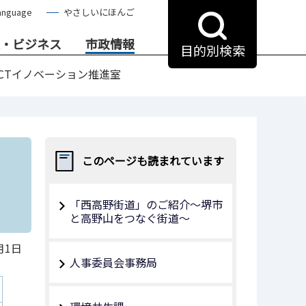
anguage
やさしいにほんご
・ビジネス
市政情報
目的別検索
ICTイノベーション推進室
このページも読まれています
「西高野街道」のご紹介～堺市
と高野山をつなぐ街道～
月1日
人事委員会事務局