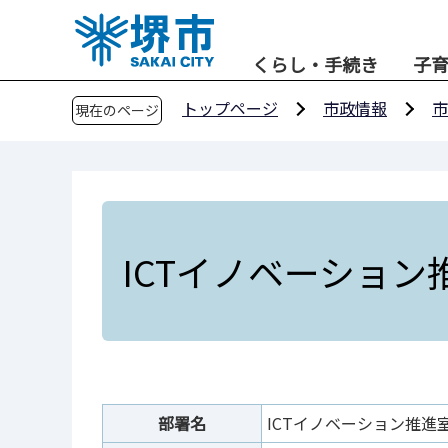
こ
の
くらし・手続き
子
ペ
ー
トップページ
市政情報
市
現在のページ
ジ
の
先
頭
で
す
ICTイノベーション
部署名
ICTイノベーション推進