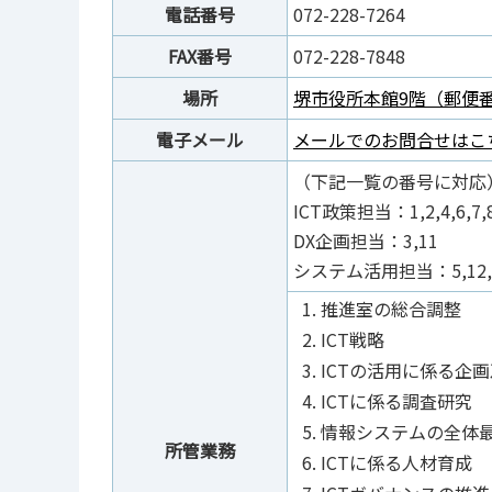
電話番号
072-228-7264
FAX番号
072-228-7848
場所
堺市役所本館9階（郵便番号
電子メール
メールでのお問合せはこ
（下記一覧の番号に対応
ICT政策担当：1,2,4,6,7,8
DX企画担当：3,11
システム活用担当：5,12,
推進室の総合調整
ICT戦略
ICTの活用に係る企
ICTに係る調査研究
情報システムの全体
所管業務
ICTに係る人材育成