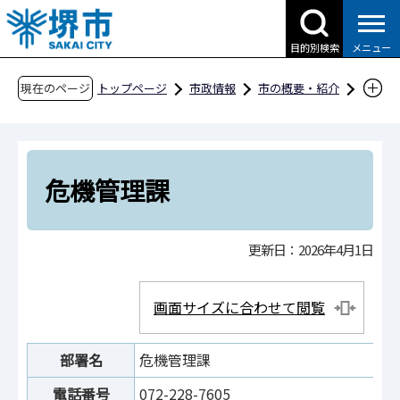
こ
の
目的別検索
メニュー
ペ
ー
現在のページ
トップページ
市政情報
市の概要・紹介
ジ
市役所案内
市の組織・問合せ
の
危機管理室
危機管理課
先
頭
危機管理課
で
す
更新日：2026年4月1日
画面サイズに合わせて閲覧
部署名
危機管理課
電話番号
072-228-7605