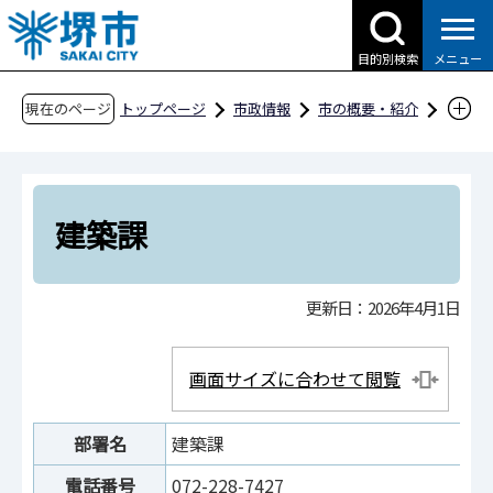
こ
の
目的別検索
メニュー
ペ
ー
現在のページ
トップページ
市政情報
市の概要・紹介
ジ
市役所案内
市の組織・問合せ
の
建築都市局
建築部
建築課
先
頭
建築課
で
す
更新日：2026年4月1日
画面サイズに合わせて閲覧
部署名
建築課
電話番号
072-228-7427