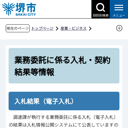
こ
の
目的別検索
メニュー
ペ
ー
現在のページ
トップページ
産業・ビジネス
ジ
入札・契約・公売
の
物品調達、業務委託・役務の提供、賃借・売払
先
い
業務委託に係る入札・契約
頭
入札・契約結果情報
で
結果等情報
す
業務委託に係る入札・契約結果等情報
入札結果（電子入札）
調達課が執行する業務委託に係る入札（電子入札）
の結果は入札情報公開システムにて公表していますの