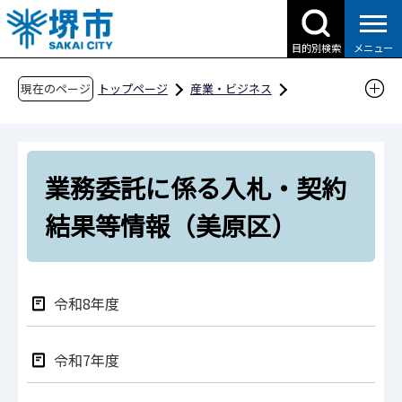
こ
の
目的別検索
メニュー
ペ
ー
現在のページ
トップページ
産業・ビジネス
ジ
入札・契約・公売
の
物品調達、業務委託・役務の提供、賃借・売払
先
い
業務委託に係る入札・契約
頭
入札・契約結果情報
で
結果等情報（美原区）
す
業務委託に係る入札・契約結果等情報
業務委託に係る入札・契約結果等情報（美原
区）
令和8年度
令和7年度