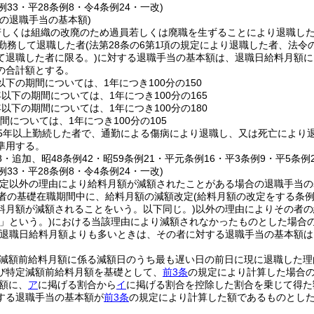
例33・平28条例8・令4条例24・一改)
の退職手当の基本額)
若しくは組織の改廃のため過員若しくは廃職を生ずることにより退職し
上勤務して退職した者
(法第28条の6第1項の規定により退職した者、法
て退職した者に限る。)
に対する退職手当の基本額は、退職日給料月額に
の合計額とする。
以下の期間については、1年につき100分の150
年以下の期間については、1年につき100分の165
年以下の期間については、1年につき100分の180
間については、1年につき100分の105
25年以上勤続した者で、通勤による傷病により退職し、又は死亡により
準用する。
18・追加、昭48条例42・昭59条例21・平元条例16・平3条例9・平5条例
例33・平28条例8・令4条例24・一改)
改定以外の理由により給料月額が減額されたことがある場合の退職手当の
者の基礎在職期間中に、給料月額の減額改定
(給料月額の改定をする条
料月額が減額されることをいう。以下同じ。)
以外の理由によりその者の
」という。)
における当該理由により減額されなかったものとした場合
退職日給料月額よりも多いときは、その者に対する退職手当の基本額は
減額前給料月額に係る減額日のうち最も遅い日の前日に現に退職した理
び特定減額前給料月額を基礎として、
前3条
の規定により計算した場合
額に、
ア
に掲げる割合から
イ
に掲げる割合を控除した割合を乗じて得た
する退職手当の基本額が
前3条
の規定により計算した額であるものとし