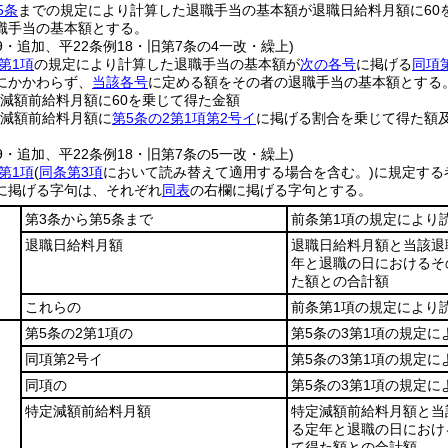
5条
までの規定により計算した退職手当の基本額が退職日給料月額に60
職手当の基本額とする。
69・追加、平22条例18・旧第7条の4一改・繰上)
第1項
の規定により計算した退職手当の基本額が
次の各号
に掲げる
同項
にかかわらず、
当該各号
に定める額をその者の退職手当の基本額とする
定減額前給料月額に60を乗じて得た金額
定減額前給料月額に
第5条の2第1項第2号イ
に掲げる割合を乗じて得た額
69・追加、平22条例18・旧第7条の5一改・繰上)
第1項
(
同条第3項
において読み替えて適用する場合を含む。)
に規定する
に掲げる字句は、それぞれ
同表
の右欄に掲げる字句とする。
第3条から第5条まで
前条第1項の規定により
退職日給料月額
退職日給料月額と当該退
年と退職の日におけるそ
た額との合計額
これらの
前条第1項の規定により
第5条の2第1項の
第5条の3第1項の規定に
同項第2号イ
第5条の3第1項の規定に
同項の
第5条の3第1項の規定に
特定減額前給料月額
特定減額前給料月額と当
る定年と退職の日におけ
て得た額との合計額