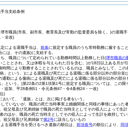
職手当支給条例
、堺市職員
(市長、副市長、教育長及び常勤の監査委員を除く。)
の退職手
1・全改)
規定による退職手当は、
前条
に規定する職員のうち常時勤務に服するこ
合には、その遺族)
に支給する。
うち、職員について定められている勤務時間以上勤務した日
(
堺市職員の
いこととされ、又は休暇を与えられた日を含む。)
が18日以上ある月が
務時間により勤務することとされているものは、職員とみなして、この
傷病」という。)
による退職及び死亡による退職に係る部分以外の部分並
の通勤による傷病による退職及び死亡による退職に係る部分以外の部分を
法」という。)
第22条の2第1項第1号に規定する職員については、この限
6・追加、平28条例51・令元条例47・令4条例24・一改)
位)
において、「遺族」とは、次に掲げる者をいう。
をしていないが、職員の死亡当時事実上婚姻関係と同様の事情にあった者
、祖父母及び兄弟姉妹で職員の死亡当時主としてその収入によって生計
者のほか、職員の死亡当時主としてその収入によって生計を維持してい
、祖父母及び兄弟姉妹で
第2号
に該当しないもの
による退職手当を受けるべき遺族の順位は、
前項各号
の順位により、
同項