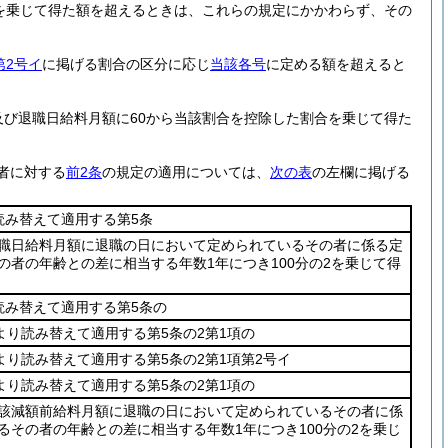
を乗じて得た額を超えるときは、これらの規定にかかわらず、その
第2号イ
に掲げる割合の区分に応じ
当該各号
に定める額を超えると
。
及び退職日給料月額に60から当該割合を控除した割合を乗じて得た
者に対する
前2条
の規定の適用については、
次の表
の左欄に掲げる
読み替えて適用する第5条
職日給料月額に退職の日において定められているその者に係る定
の者の年齢との差に相当する年数1年につき100分の2を乗じて得
読み替えて適用する第5条の
より読み替えて適用する第5条の2第1項の
より読み替えて適用する第5条の2第1項第2号イ
より読み替えて適用する第5条の2第1項の
該減額前給料月額に退職の日において定められているその者に係
るその者の年齢との差に相当する年数1年につき100分の2を乗じ