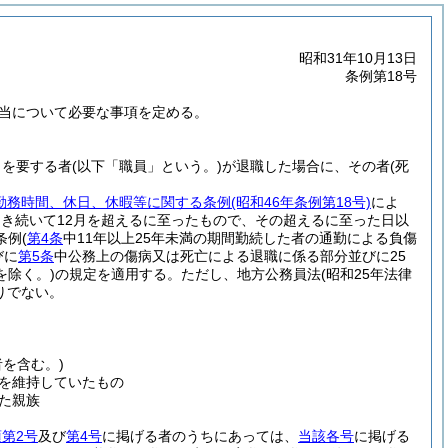
昭和31年10月13日
条例第18号
当について必要な事項を定める。
とを要する者
(以下「職員」という。)
が退職した場合に、その者
(死
勤務時間、休日、休暇等に関する条例
(昭和46年条例第18号)
によ
引き続いて12月を超えるに至ったもので、その超えるに至った日以
条例
(
第4条
中11年以上25年未満の期間勤続した者の通勤による負傷
びに
第5条
中公務上の傷病又は死亡による退職に係る部分並びに25
除く。)
の規定を適用する。
ただし、地方公務員法
(昭和25年法律
りでない。
を含む。)
を維持していたもの
た親族
第2号
及び
第4号
に掲げる者のうちにあっては、
当該各号
に掲げる