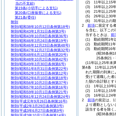
(2)
11年以上15
当の不支給)
(3)
16年以上20
第19条
(小切手による支払)
(4)
21年以上25
第20条
(口座振替による支払)
(5)
26年以上30
第21条
(委任)
(6)
31年以上の期
附則
2
前項
に規定する
附則
(昭和38年10月12日条例第18号)
を含む。以下この
附則
(昭和43年1月31日条例第3号)
当するときは、
前
附則
(昭和43年10月8日条例第36号)
(1)
勤続期間1年以
附則
(昭和46年3月24日条例第19号)
(2)
勤続期間11年
附則
(昭和46年12月23日条例第48号)
(3)
勤続期間16年
附則
(昭和47年12月27日条例第32号)
(昭38条例
附則
(昭和48年6月12日条例第20号)
25条例21
附則
(昭和48年10月2日条例第42号)
(11年以上25年
附則
(昭和49年3月30日条例第6号)
第4条
11年以上2
附則
(昭和51年8月31日条例第22号)
れた期限の到来に
附則
(昭和52年3月31日条例第12号)
受けて退職した者
附則
(昭和52年6月10日条例第18号)
た額の合計額とす
附則
(昭和56年10月2日条例第37号)
(1)
1年以上10年
附則
(昭和57年10月2日条例第16号)
(2)
11年以上15
附則
(昭和59年10月1日条例第21号)
(3)
16年以上24
附則
(昭和61年12月24日条例第24号)
2
前項
の規定は、1
附則
(平成元年9月26日条例第16号)
より通勤としない
附則
(平成2年3月29日条例第3号)
該当する者を除く。
附則
(平成3年6月27日条例第9号)
(昭38条例
附則
(平成3年10月1日条例第14号)