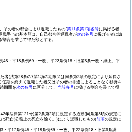
、その者の都合により退職したもの
(
第11条第1項各号
に掲げる者
退職手当の基本額は、自己都合等退職者が
次の各号
に掲げる者に該
る割合を乗じて得た額とする。
条例45・平18条例69・一改、平22条例18・旧第5条一改・繰上、平
した者
(法第28条の7第1項の期限又は同条第2項の規定により延長さ
く任期を終えて退職した者又はその者の非違によることなく勧奨を
続期間を
次の各号
に区分して、
当該各号
に掲げる割合を乗じて得
和42年法律第121号)
第2条第2項に規定する通勤
(同条第3項の規定に
又は死亡
(公務上の死亡を除く。)
により退職したもの
(
前項
の規定に
例3・平17条例45・平18条例69・一改、平22条例18・旧第6条繰