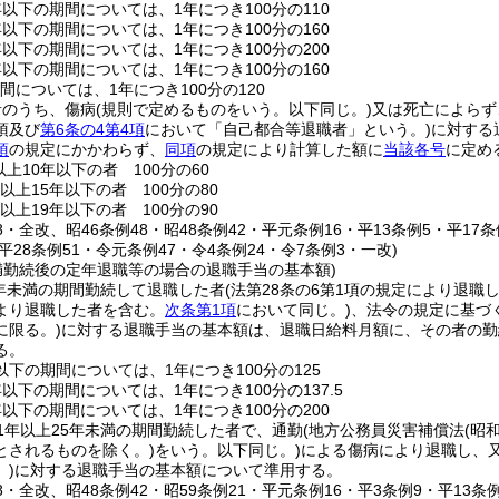
年以下の期間については、1年につき100分の110
年以下の期間については、1年につき100分の160
年以下の期間については、1年につき100分の200
年以下の期間については、1年につき100分の160
間については、1年につき100分の120
者のうち、傷病
(規則で定めるものをいう。以下同じ。)
又は死亡によらず
項及び
第6条の4第4項
において「自己都合等退職者」という。)
に対する
項
の規定にかかわらず、
同項
の規定により計算した額に
当該各号
に定め
上10年以下の者 100分の60
以上15年以下の者 100分の80
以上19年以下の者 100分の90
18・全改、昭46条例48・昭48条例42・平元条例16・平13条例5・平17
・平28条例51・令元条例47・令4条例24・令7条例3・一改)
未満勤続後の定年退職等の場合の退職手当の基本額)
5年未満の期間勤続して退職した者
(法第28条の6第1項の規定により退職
より退職した者を含む。
次条第1項
において同じ。)
、法令の規定に基づ
に限る。)
に対する退職手当の基本額は、退職日給料月額に、その者の勤
る。
以下の期間については、1年につき100分の125
年以下の期間については、1年につき100分の137.5
年以下の期間については、1年につき100分の200
1年以上25年未満の期間勤続した者で、通勤
(地方公務員災害補償法
(昭
とされるものを除く。)
をいう。以下同じ。)
による傷病により退職し、
)
に対する退職手当の基本額について準用する。
18・全改、昭48条例42・昭59条例21・平元条例16・平3条例9・平13条