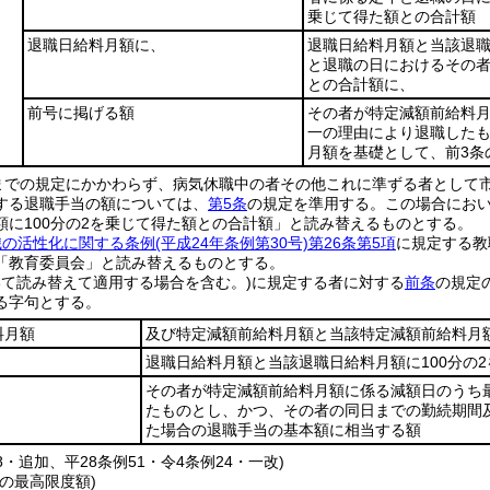
乗じて得た額との合計額
退職日給料月額に、
退職日給料月額と当該退
と退職の日におけるその者
との合計額に、
前号に掲げる額
その者が特定減額前給料
一の理由により退職した
月額を基礎として、前3条
までの規定にかかわらず、病気休職中の者その他これに準ずる者として
する退職手当の額については、
第5条
の規定を準用する。
この場合にお
額に100分の2を乗じて得た額との合計額」と読み替えるものとする。
織の活性化に関する条例
(平成24年条例第30号)
第26条第5項
に規定する教
「教育委員会」と読み替えるものとする。
て読み替えて適用する場合を含む。)
に規定する者に対する
前条
の規定
る字句とする。
料月額
及び特定減額前給料月額と当該特定減額前給料月額
、
退職日給料月額と当該退職日給料月額に100分の
その者が特定減額前給料月額に係る減額日のうち
たものとし、かつ、その者の同日までの勤続期間
た場合の退職手当の基本額に相当する額
18・追加、平28条例51・令4条例24・一改)
の最高限度額)