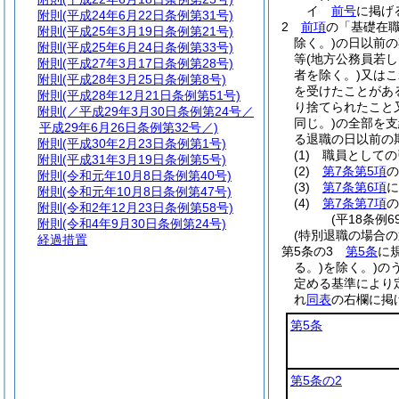
イ
前号
に掲げ
附則
(平成24年6月22日条例第31号)
2
前項
の「基礎在
附則
(平成25年3月19日条例第21号)
除く。)
の日以前の
附則
(平成25年6月24日条例第33号)
等
(地方公務員若
附則
(平成27年3月17日条例第28号)
者を除く。)
又はこ
附則
(平成28年3月25日条例第8号)
を受けたことがあ
附則
(平成28年12月21日条例第51号)
り捨てられたこと
附則
(／平成29年3月30日条例第24号／
同じ。)
の全部を支
平成29年6月26日条例第32号／)
る退職の日以前の
附則
(平成30年2月23日条例第1号)
(1)
職員としての
附則
(平成31年3月19日条例第5号)
(2)
第7条第5項
の
附則
(令和元年10月8日条例第40号)
(3)
第7条第6項
に
附則
(令和元年10月8日条例第47号)
(4)
第7条第7項
の
附則
(令和2年12月23日条例第58号)
(平18条例
附則
(令和4年9月30日条例第24号)
(特別退職の場合の
経過措置
第5条の3
第5条
に
る。)
を除く。)
の
定める基準により
れ
同表
の右欄に掲
第5条
第5条の2