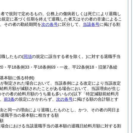
た者で規則で定めるもの、公務上の傷病若しくは死亡により退職し
令の規定に基づく任期を終えて退職した者又はその者の非違によるこ
、その者の勤続期間を
次の各号
に区分して、
当該各号
に掲げる割
退職したもの
(
同項
の規定に該当する者を除く。)
に対する退職手当
20・平18条例33・平18条例69・一改、平22条例18・旧第7条繰
基本額に係る特例)
例が制定された場合において、当該条例による改定により当該改定
給料月額が減額されたことがある場合において、当該理由が生じ
のその者の給料月額のうち最も多いもの
(以下「特定減額前給料月
、
前3条
の規定にかかわらず、
次の各号
に掲げる額の合計額とす
由と同一の理由により退職したものとし、かつ、その者の同日ま
の退職手当の基本額に相当する額
額
た場合における当該退職手当の基本額の退職日給料月額に対する割