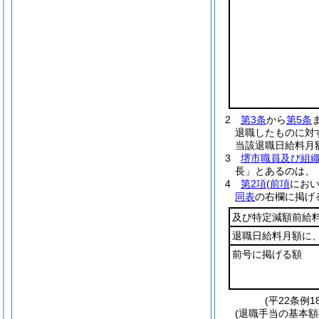
2
第3条
から
第5条
退職したものに対
当該退職日給料月
3
堺市職員及び組
長」とあるのは、
4
第2項
(
前項
におい
同表
の右欄に掲げ
及び特定減額前給
退職日給料月額に
前号に掲げる額
(平22条例
(退職手当の基本額