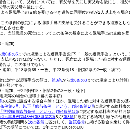
場合において、父母については、養父母を先にし実父母を後にし、祖父
父母の実父母を後にする。
による退職手当の支給を受けるべき遺族に同順位の者が2人以上ある場合
、この条例の規定による退職手当の支給を受けることができる遺族とし
死亡させた者
に、当該職員の死亡によってこの条例の規定による退職手当の支給を受
8・追加)
ら
第6条の5
までの規定による退職手当
(以下「一般の退職手当」という。
に支払わなければならない。
ただし、死亡により退職した者に対する退
場合は、この限りでない。
8・追加、平18条例69・一改、平22条例18・旧第2条の2一改・繰下)
者に対する退職手当の額は、
第3条
から
第6条の3
までの規定により計算
得た額とする。
69・追加、平22条例18・旧第2条の3一改・繰下)
る退職等の場合の退職手当の基本額)
条
の規定に該当する場合を除くほか、退職した者に対する退職手当の基
9年条例第6号。以下「給与条例」という。)
第4条第1項
に規定する給料表
下「学校職員給与条例」という。)
第4条第1項
に規定する給料表の給料月
令和元年条例第48号)
第3条第2項
及び
第3項
に規定する給料月額その他規則
者の勤続期間を
次の各号
に区分して、
当該各号
に掲げる割合を乗じて得
以下の期間については、1年につき100分の100