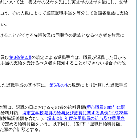
母については、養父母の父母を先にし実父母の父母を後にし、父母
には、その人数によって当該退職手当を等分して当該各遺族に支給
ない。
けることができる先順位又は同順位の遺族となるべき者を故意に
)
及び
第8条第2項
の規定による退職手当は、職員が退職した日から
職手当の支給を受けるべき者を確知することができない場合その他
した退職手当の基本額に、
第6条の4
の規定により計算した退職手当
本額は、退職の日におけるその者の給料月額
(
堺市職員の給与に関
の給料月額、
堺市立学校職員の給与及び旅費に関する条例
(平成28年
額
(教職調整額を含む。)
、
堺市会計年度任用職員の給与及び費用弁
で定める給料月額をいう。以下同じ。)
(以下「退職日給料月額」
た額の合計額とする。