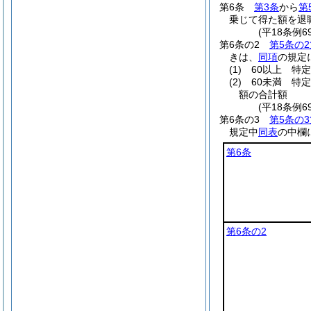
第6条
第3条
から
第
乗じて得た額を退
(平18条例
第6条の2
第5条の2
きは、
同項
の規定
(1)
60以上 特
(2)
60未満 特
額の合計額
(平18条例
第6条の3
第5条の3
規定中
同表
の中欄
第6条
第6条の2