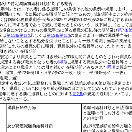
る額の特定減額前給料月額に対する割合
職期間」とは、その者に係る退職
(この条例その他の条例の規定により、
期間のうち、次に掲げる在職期間に該当するもの
(当該期間中にこの条
しくは国家公務員退職手当法
(昭和28年法律第182号)
第2条に規定する者
れらに準ずる者であって規則で定めるものをいう。以下同じ。)
として
る場合におけるこれらの退職手当に係る退職の日以前の期間及び
第7条第
又は
第11条第1項
若しくは
第13条第1項
の規定により一般の退職手当等
(
給しないこととする処分を受けたことにより一般の退職手当等の支給を
期間
(これらの退職の日に職員、職員以外の公務員等となったときは、当
引き続いた在職期間
規定により職員としての引き続いた在職期間に含むものとされた職員以
規定する再び職員となった者の
同項
に規定する職員以外の公務員等とし
規定により職員としての引き続いた在職期間とみなされた
同項
に規定す
69・追加、平22条例18・旧第7条の3一改・繰上、平28条例51・一改)
退職手当)
規定する者
(25年以上勤務して退職した者
(法第28条の6第1項の規定
うち、退職した日における年齢が退職の日において定められているその者
定年に達する前に退職したものに対する
前2条
の規定の適用については
げる字句とする。
退職日給料月額
退職日給料月額と当該退
と退職の日におけるその者
との合計額
及び特定減額前給料月額
及び特定減額前給料月額
者に係る定年と退職の日に