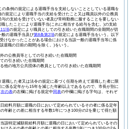
この条例の規定による退職手当を支給しないこととしている退職を
例の規定により退職手当の支給を受けたこと又は職員以外の公務員
(給与の支給を受けていない者及び常時勤務に服することを要しない
退職したことにより退職手当
(これに相当する給与を含む。)
の支給
11項
の規定により職員としての引き続いた在職期間の全期間が切
一般の退職手当及び
第8条第2項
の規定による退職手当をいう。以下
受けなかったことがある場合における当該一般の退職手当等に係
該退職の日前の期間)
を除く。)
をいう。
外の公務員等としての引き続いた在職期間
ての引き続いた在職期間
る他の地方公共団体の教員としての引き続いた在職期間
により退職した者又は法令の規定に基づく任期を終えて退職した者に限
に係る定年から15年を減じた年齢以上であるもので、市長が別に
、
次の表
の左欄に掲げる規定中
同表
の中欄に掲げる字句は、それぞ
職日給料月額に退職の日において定められているその者に係る定年
の年齢との差に相当する年数1年につき100分の2を乗じて得た額
と当該特定減額前給料月額に退職の日において定められているその
おけるその者の年齢との差に相当する年数1年につき100分の2を