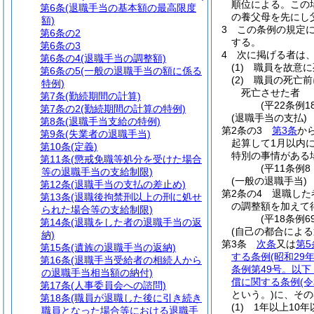
順位による。
この
第6条
(退職手当の基本額の最高限度
の養父母を先にし
額)
3
この条例の規定
第6条の2
する。
第6条の3
4
次に掲げる者は
第6条の4
(退職手当の調整額)
(1)
職員を故意に
第6条の5
(一般の退職手当の額に係る
(2)
職員の死亡前
特例)
死亡させた者
第7条
(勤続期間の計算)
(平22条例1
第7条の2
(勤続期間の計算の特例)
(退職手当の支払)
第8条
(退職手当支給の特例)
第2条の3
第3条
か
第9条
(失業者の退職手当)
起算して1月以内
第10条
(定義)
特別の事情がある
第11条
(懲戒免職等処分を受けた場合
(平11条例
等の退職手当の支給制限)
(一般の退職手当)
第12条
(退職手当の支払の差止め)
第2条の4
退職した
第13条
(退職後拘禁刑以上の刑に処せ
の調整額を加えて
られた場合等の支給制限)
(平18条例
第14条
(退職をした者の退職手当の返
(自己の都合によ
納)
第3条
次条
又は
第5
第15条
(遺族の退職手当の返納)
する条例
(昭和2
第16条
(退職手当受給者の相続人から
条例第49号。以
の退職手当相当額の納付)
償に関する条例
(
第17条
(人事委員会への諮問)
という。)
に、その
第18条
(職員が退職した後に引き続き
(1)
1年以上10年
職員となった場合等における退職手