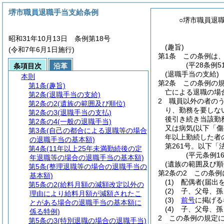
堺市職員退職手当支給条例
○堺市職員退
昭和31年10月13日 条例第18号
(趣旨)
(令和7年6月1日施行)
第1条
この条例は
(平28条例5
条項目次
沿革
(退職手当の支給)
本則
第2条
この条例の
第1条
(趣旨)
亡による退職の場
第2条
(退職手当の支給)
2
職員以外の者の
第2条の2
(遺族の範囲及び順位)
り、勤務を要しな
第2条の3
(退職手当の支払)
後引き続き当該勤
第2条の4
(一般の退職手当)
又は病気
(以下「
第3条
(自己の都合による退職等の場合
年以上勤続した者
の退職手当の基本額)
第261号。以下「
第4条
(11年以上25年未満勤続後の定
(平元条例1
年退職等の場合の退職手当の基本額)
(遺族の範囲及び順
第5条
(整理退職等の場合の退職手当の
第2条の2
この条例
基本額)
(1)
配偶者
(届出
第5条の2
(給料月額の減額改定以外の
(2)
子、父母、孫
理由により給料月額が減額されたこ
(3)
前号
に掲げる
とがある場合の退職手当の基本額に
(4)
子、父母、孫
係る特例)
2
この条例の規定
第5条の3
(特別退職の場合の退職手当)