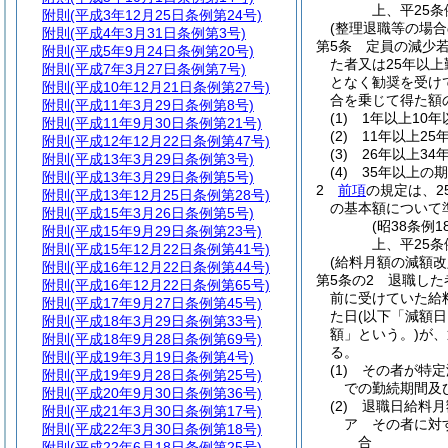
上、平25条
附則
(平成3年12月25日条例第24号)
(整理退職等の場合
附則
(平成4年3月31日条例第3号)
第5条
定員の減少
附則
(平成5年9月24日条例第20号)
た者又は25年以
附則
(平成7年3月27日条例第7号)
となく勧奨を受け
附則
(平成10年12月21日条例第27号)
合を乗じて得た額
附則
(平成11年3月29日条例第8号)
(1)
1年以上10年
附則
(平成11年9月30日条例第21号)
(2)
11年以上25
附則
(平成12年12月22日条例第47号)
(3)
26年以上34
附則
(平成13年3月29日条例第3号)
(4)
35年以上の期
附則
(平成13年3月29日条例第5号)
2
前項
の規定は、
附則
(平成13年12月25日条例第28号)
の基本額について
附則
(平成15年3月26日条例第5号)
(昭38条例
附則
(平成15年9月29日条例第23号)
上、平25条
附則
(平成15年12月22日条例第41号)
(給料月額の減額
附則
(平成16年12月22日条例第44号)
第5条の2
退職した
附則
(平成16年12月22日条例第65号)
前に受けていた給
附則
(平成17年9月27日条例第45号)
た日
(以下「減額日
附則
(平成18年3月29日条例第33号)
額」という。)
が、
附則
(平成18年9月28日条例第69号)
る。
附則
(平成19年3月19日条例第4号)
(1)
その者が特定
附則
(平成19年9月28日条例第25号)
での勤続期間及
附則
(平成20年9月30日条例第36号)
(2)
退職日給料月
附則
(平成21年3月30日条例第17号)
ア
その者に対
附則
(平成22年3月30日条例第18号)
合
附則
(平成22年6月18日条例第25号)