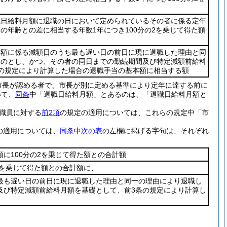
職日給料月額に退職の日において定められているその者に係る定年
の年齢との差に相当する年数1年につき100分の2を乗じて得た額
月額に係る減額日のうち最も遅い日の前日に現に退職した理由と同
ものとし、かつ、その者の同日までの勤続期間及び特定減額前給料
の規定により計算した場合の退職手当の基本額に相当する額
市長が認める者で、市長が別に定める基準により定年に達する前に
いて、
同条
中「退職日給料月額」とあるのは、「退職日給料月額と
職員に対する
前2項
の規定の適用については、これらの規定中「市
の適用については、
同条
中
次の表
の左欄に掲げる字句は、それぞれ
に100分の2を乗じて得た額との合計額
2を乗じて得た額との合計額に、
最も遅い日の前日に現に退職した理由と同一の理由により退職し
及び特定減額前給料月額を基礎として、前3条の規定により計算し