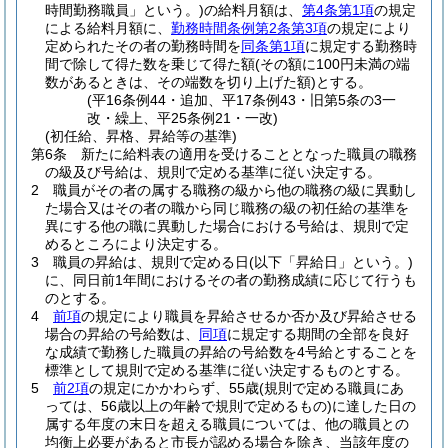
時間勤務職員」という。)
の給料月額は、
第4条第1項
の規定
による給料月額に、
勤務時間条例第2条第3項
の規定により
定められたその者の勤務時間を
同条第1項
に規定する勤務時
間で除して得た数を乗じて得た額
(その額に100円未満の端
数があるときは、その端数を切り上げた額)
とする。
(平16条例44・追加、平17条例43・旧第5条の3一
改・繰上、平25条例21・一改)
(初任給、昇格、昇給等の基準)
第6条
新たに給料表の適用を受けることとなった職員の職務
の級及び号給は、規則で定める基準に従い決定する。
2
職員がその者の属する職務の級から他の職務の級に異動し
た場合又はその者の職から同じ職務の級の初任給の基準を
異にする他の職に異動した場合における号給は、規則で定
めるところにより決定する。
3
職員の昇給は、規則で定める日
(以下「昇給日」という。)
に、同日前1年間におけるその者の勤務成績に応じて行うも
のとする。
4
前項
の規定により職員を昇給させるか否か及び昇給させる
場合の昇給の号給数は、
同項
に規定する期間の全部を良好
な成績で勤務した職員の昇給の号給数を4号給とすることを
標準として規則で定める基準に従い決定するものとする。
5
前2項
の規定にかかわらず、55歳
(規則で定める職員にあ
っては、56歳以上の年齢で規則で定めるもの)
に達した日の
属する年度の末日を超える職員については、他の職員との
均衡上必要があると市長が認める場合を除き、当該年度の