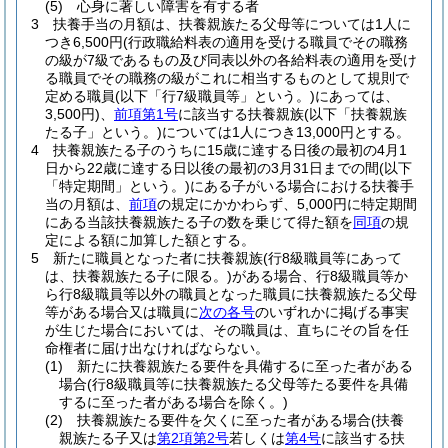
(5)
心身に著しい障害を有する者
3
扶養手当の月額は、扶養親族たる父母等については1人に
つき6,500円
(行政職給料表の適用を受ける職員でその職務
の級が7級であるもの及び同表以外の各給料表の適用を受け
る職員でその職務の級がこれに相当するものとして規則で
定める職員
(以下「行7級職員等」という。)
にあっては、
3,500円)
、
前項第1号
に該当する扶養親族
(以下「扶養親族
たる子」という。)
については1人につき13,000円とする。
4
扶養親族たる子のうちに15歳に達する日後の最初の4月1
日から22歳に達する日以後の最初の3月31日までの間
(以下
「特定期間」という。)
にある子がいる場合における扶養手
当の月額は、
前項
の規定にかかわらず、5,000円に特定期間
にある当該扶養親族たる子の数を乗じて得た額を
同項
の規
定による額に加算した額とする。
5
新たに職員となった者に扶養親族
(行8級職員等にあって
は、扶養親族たる子に限る。)
がある場合、行8級職員等か
ら行8級職員等以外の職員となった職員に扶養親族たる父母
等がある場合又は職員に
次の各号
のいずれかに掲げる事実
が生じた場合においては、その職員は、直ちにその旨を任
命権者に届け出なければならない。
(1)
新たに扶養親族たる要件を具備するに至った者がある
場合
(行8級職員等に扶養親族たる父母等たる要件を具備
するに至った者がある場合を除く。)
(2)
扶養親族たる要件を欠くに至った者がある場合
(扶養
親族たる子又は
第2項第2号
若しくは
第4号
に該当する扶