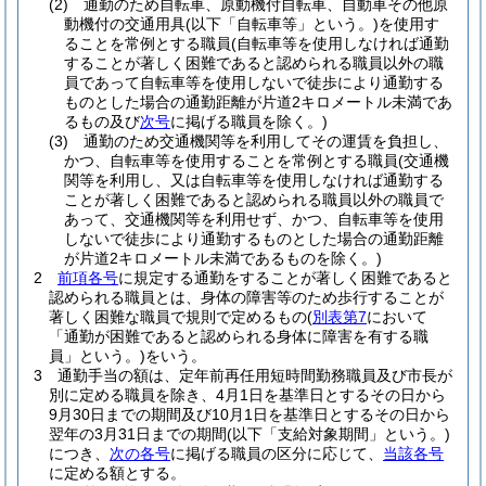
(2)
通勤のため自転車、原動機付自転車、自動車その他原
動機付の交通用具
(以下「自転車等」という。)
を使用す
ることを常例とする職員
(自転車等を使用しなければ通勤
することが著しく困難であると認められる職員以外の職
員であって自転車等を使用しないで徒歩により通勤する
ものとした場合の通勤距離が片道2キロメートル未満であ
るもの及び
次号
に掲げる職員を除く。)
(3)
通勤のため交通機関等を利用してその運賃を負担し、
かつ、自転車等を使用することを常例とする職員
(交通機
関等を利用し、又は自転車等を使用しなければ通勤する
ことが著しく困難であると認められる職員以外の職員で
あって、交通機関等を利用せず、かつ、自転車等を使用
しないで徒歩により通勤するものとした場合の通勤距離
が片道2キロメートル未満であるものを除く。)
2
前項各号
に規定する通勤をすることが著しく困難であると
認められる職員とは、身体の障害等のため歩行することが
著しく困難な職員で規則で定めるもの
(
別表第7
において
「通勤が困難であると認められる身体に障害を有する職
員」という。)
をいう。
3
通勤手当の額は、定年前再任用短時間勤務職員及び市長が
別に定める職員を除き、4月1日を基準日とするその日から
9月30日までの期間及び10月1日を基準日とするその日から
翌年の3月31日までの期間
(以下「支給対象期間」という。)
につき、
次の各号
に掲げる職員の区分に応じて、
当該各号
に定める額とする。