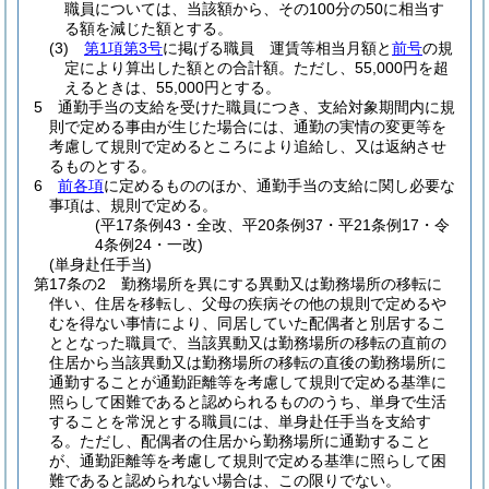
職員については、当該額から、その100分の50に相当す
る額を減じた額とする。
(3)
第1項第3号
に掲げる職員 運賃等相当月額と
前号
の規
定により算出した額との合計額。
ただし、55,000円を超
えるときは、55,000円とする。
5
通勤手当の支給を受けた職員につき、支給対象期間内に規
則で定める事由が生じた場合には、通勤の実情の変更等を
考慮して規則で定めるところにより追給し、又は返納させ
るものとする。
6
前各項
に定めるもののほか、通勤手当の支給に関し必要な
事項は、規則で定める。
(平17条例43・全改、平20条例37・平21条例17・令
4条例24・一改)
(単身赴任手当)
第17条の2
勤務場所を異にする異動又は勤務場所の移転に
伴い、住居を移転し、父母の疾病その他の規則で定めるや
むを得ない事情により、同居していた配偶者と別居するこ
ととなった職員で、当該異動又は勤務場所の移転の直前の
住居から当該異動又は勤務場所の移転の直後の勤務場所に
通勤することが通勤距離等を考慮して規則で定める基準に
照らして困難であると認められるもののうち、単身で生活
することを常況とする職員には、単身赴任手当を支給す
る。
ただし、配偶者の住居から勤務場所に通勤すること
が、通勤距離等を考慮して規則で定める基準に照らして困
難であると認められない場合は、この限りでない。