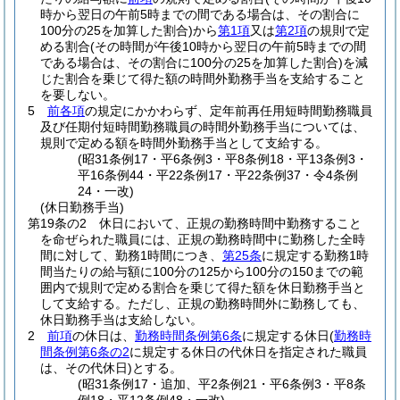
時から翌日の午前5時までの間である場合は、その割合に
100分の25を加算した割合)
から
第1項
又は
第2項
の規則で定
める割合
(その時間が午後10時から翌日の午前5時までの間
である場合は、その割合に100分の25を加算した割合)
を減
じた割合を乗じて得た額の時間外勤務手当を支給すること
を要しない。
5
前各項
の規定にかかわらず、定年前再任用短時間勤務職員
及び任期付短時間勤務職員の時間外勤務手当については、
規則で定める額を時間外勤務手当として支給する。
(昭31条例17・平6条例3・平8条例18・平13条例3・
平16条例44・平22条例17・平22条例37・令4条例
24・一改)
(休日勤務手当)
第19条の2
休日において、正規の勤務時間中勤務すること
を命ぜられた職員には、正規の勤務時間中に勤務した全時
間に対して、勤務1時間につき、
第25条
に規定する勤務1時
間当たりの給与額に100分の125から100分の150までの範
囲内で規則で定める割合を乗じて得た額を休日勤務手当と
して支給する。
ただし、正規の勤務時間外に勤務しても、
休日勤務手当は支給しない。
2
前項
の休日は、
勤務時間条例第6条
に規定する休日
(
勤務時
間条例第6条の2
に規定する休日の代休日を指定された職員
は、その代休日)
とする。
(昭31条例17・追加、平2条例21・平6条例3・平8条