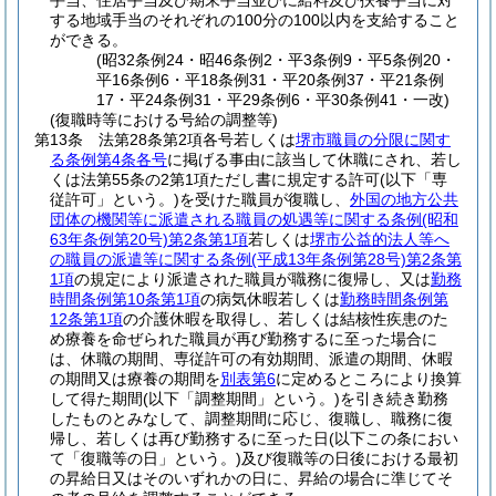
手当、住居手当及び期末手当並びに給料及び扶養手当に対
する地域手当のそれぞれの100分の100以内を支給すること
ができる。
(昭32条例24・昭46条例2・平3条例9・平5条例20・
平16条例6・平18条例31・平20条例37・平21条例
17・平24条例31・平29条例6・平30条例41・一改)
(復職時等における号給の調整等)
第13条
法第28条第2項各号若しくは
堺市職員の分限に関す
る条例第4条各号
に掲げる事由に該当して休職にされ、若し
くは法第55条の2第1項ただし書に規定する許可
(以下「専
従許可」という。)
を受けた職員が復職し、
外国の地方公共
団体の機関等に派遣される職員の処遇等に関する条例
(昭和
63年条例第20号)
第2条第1項
若しくは
堺市公益的法人等へ
の職員の派遣等に関する条例
(平成13年条例第28号)
第2条第
1項
の規定により派遣された職員が職務に復帰し、又は
勤務
時間条例第10条第1項
の病気休暇若しくは
勤務時間条例第
12条第1項
の介護休暇を取得し、若しくは結核性疾患のた
め療養を命ぜられた職員が再び勤務するに至った場合に
は、休職の期間、専従許可の有効期間、派遣の期間、休暇
の期間又は療養の期間を
別表第6
に定めるところにより換算
して得た期間
(以下「調整期間」という。)
を引き続き勤務
したものとみなして、調整期間に応じ、復職し、職務に復
帰し、若しくは再び勤務するに至った日
(以下この条におい
て「復職等の日」という。)
及び復職等の日後における最初
の昇給日又はそのいずれかの日に、昇給の場合に準じてそ