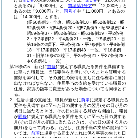
ける
前2項
の規定の適用については、
第1項
中「12,000円」
とあるのは「9,000円」と、
前項第1号ア
中「12,000円」と
あるのは「9,000円」と、
同号イ
中「11,000円」とあるの
は「14,000円」とする。
(昭50条例3・全改、昭51条例10・昭52条例12・昭
52条例35・昭54条例20・昭57条例9・昭58条例24・
昭59条例37・昭62条例22・昭63条例19・平2条例
2・平2条例22・平4条例21・一改、平5条例20・旧
第16条の2繰下、平5条例25・平7条例34・平8条例
18・平17条例20・平17条例43・一改、平18条例
31・旧第16条の3繰下、平25条例21・平27条例29・
令6条例41・一改)
第16条の5
新たに
前条
に規定する職員たる要件を具備する
に至った職員は、当該要件を具備していることを証明する
書類を添付して、その居住の実情を直ちに任命権者に届け
出なければならない。
住居手当の支給を受けている職員の
住居、家賃の額等に変更があった場合についても同様とす
る。
2
住居手当の支給は、職員が新たに
前条
に規定する職員たる
要件を具備するに至った日の属する月の翌月
(その日が月の
初日に当たるときは、その日の属する月)
から開始し、職員
が
同条
に規定する職員たる要件を欠くに至った日の属する
月
(その日が月の初日に当たるときは、その日の属する月の
前月)
をもって終わる。
ただし、住居手当の支給の開始につ
いては、
前項
に規定する届出がこれに係る事実の生じた日