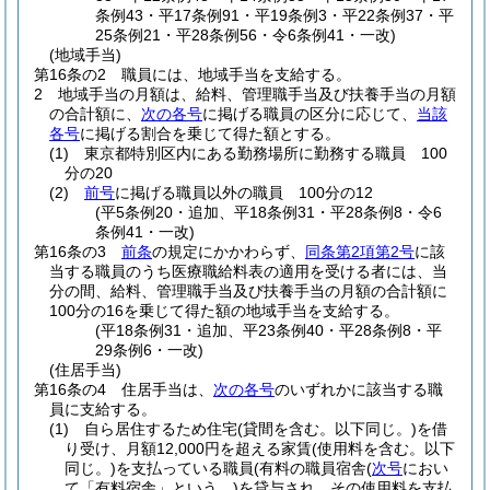
条例43・平17条例91・平19条例3・平22条例37・平
25条例21・平28条例56・令6条例41・一改)
(地域手当)
第16条の2
職員には、地域手当を支給する。
2
地域手当の月額は、給料、管理職手当及び扶養手当の月額
の合計額に、
次の各号
に掲げる職員の区分に応じて、
当該
各号
に掲げる割合を乗じて得た額とする。
(1)
東京都特別区内にある勤務場所に勤務する職員 100
分の20
(2)
前号
に掲げる職員以外の職員 100分の12
(平5条例20・追加、平18条例31・平28条例8・令6
条例41・一改)
第16条の3
前条
の規定にかかわらず、
同条第2項第2号
に該
当する職員のうち医療職給料表の適用を受ける者には、当
分の間、給料、管理職手当及び扶養手当の月額の合計額に
100分の16を乗じて得た額の地域手当を支給する。
(平18条例31・追加、平23条例40・平28条例8・平
29条例6・一改)
(住居手当)
第16条の4
住居手当は、
次の各号
のいずれかに該当する職
員に支給する。
(1)
自ら居住するため住宅
(貸間を含む。以下同じ。)
を借
り受け、月額12,000円を超える家賃
(使用料を含む。以下
同じ。)
を支払っている職員
(有料の職員宿舎
(
次号
におい
て「有料宿舎」という。)
を貸与され、その使用料を支払