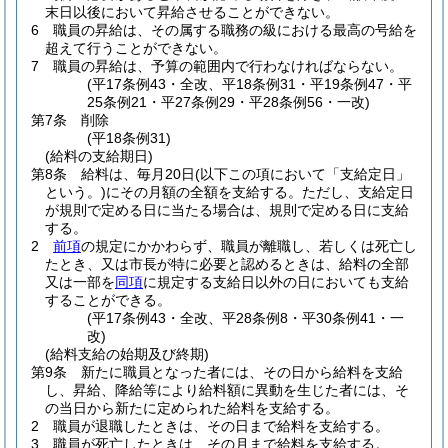
末日以後において昇給させることができない。
6
職員の昇給は、その属する職務の級における最高の号給を
超えて行うことができない。
7
職員の昇給は、予算の範囲内で行わなければならない。
(平17条例43・全改、平18条例31・平19条例47・平
25条例21・平27条例29・平28条例56・一改)
第7条
削除
(平18条例31)
(給料の支給期日)
第8条
給料は、毎月20日
(以下この項において「支給定日」
という。)
にその月額の全額を支給する。
ただし、支給定日
が規則で定める日に当たる場合は、規則で定める日に支給
する。
2
前項
の規定にかかわらず、職員が離職し、若しくは死亡し
たとき、又は市長が特に必要と認めるときは、給料の全部
又は一部を
同項
に規定する支給日以外の日においても支給
することができる。
(平17条例43・全改、平28条例8・平30条例41・一
改)
(給料支給の始期及び終期)
第9条
新たに職員となった者には、その日から給料を支給
し、昇給、降給等により給料額に異動を生じた者には、そ
の当日から新たに定められた給料を支給する。
2
職員が退職したときは、その日まで給料を支給する。
3
職員が死亡したときは、その月まで給料を支給する。