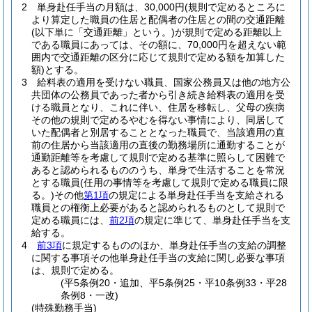
2
単身赴任手当の月額は、30,000円
(規則で定めるところに
より算定した職員の住居と配偶者の住居との間の交通距離
(以下単に「交通距離」という。)
が規則で定める距離以上
である職員にあっては、その額に、70,000円を超えない範
囲内で交通距離の区分に応じて規則で定める額を加算した
額)
とする。
3
給料表の適用を受けない職員、国家公務員又は他の地方公
共団体の公務員であった者から引き続き給料表の適用を受
ける職員となり、これに伴い、住居を移転し、父母の疾病
その他の規則で定めるやむを得ない事情により、同居して
いた配偶者と別居することとなった職員で、当該適用の直
前の住居から当該適用の直後の勤務場所に通勤することが
通勤距離等を考慮して規則で定める基準に照らして困難で
あると認められるもののうち、単身で生活することを常況
とする職員
(任用の事情等を考慮して規則で定める職員に限
る。)
その他
第1項
の規定による単身赴任手当を支給される
職員との権衡上必要があると認められるものとして規則で
定める職員には、
前2項
の規定に準じて、単身赴任手当を支
給する。
4
前3項
に規定するもののほか、単身赴任手当の支給の調整
に関する事項その他単身赴任手当の支給に関し必要な事項
は、規則で定める。
(平5条例20・追加、平5条例25・平10条例33・平28
条例8・一改)
(特殊勤務手当)