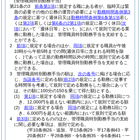
(管理職員特別勤務手当)
第21条の3
前条第1項
に規定する職にある者が、臨時又は緊
急の必要その他の公務の運営の必要により
勤務時間条例第3
条
の規定に基づく週休日又は
勤務時間条例第6条第1項
若し
くは
第2項
若しくは
第6条の2第1項
の規定に基づく休日
(
次
項
において「週休日等」という。)
において規則で定める業
務に勤務した場合は、管理職員特別勤務手当を支給するこ
とができる。
2
前項
に規定する場合のほか、
同項
に規定する職員が午後
10時から午前5時までの間
(週休日等に含まれる時間を除
く。)
であって正規の勤務時間以外の時間に規則で定める業
務に勤務した場合は、管理職員特別勤務手当を支給するこ
とができる。
3
管理職員特別勤務手当の額は、
次の各号
に掲げる場合に応
じ、
当該各号
に定める額
(
前2項
の規定による勤務に従事す
る時間等を考慮して規則で定める勤務をした場合にあって
は、その額に100分の150を乗じて得た額)
とする。
(1)
第1項
に規定する場合
同項
の規定による勤務1回につ
き、12,000円を超えない範囲内において規則で定める額
(2)
前項
に規定する場合
同項
の規定による勤務1回につ
き、6,000円を超えない範囲内において規則で定める額
4
前3項
に定めるもののほか、管理職員特別勤務手当の支給
に関し必要な事項は、規則で定める。
(平10条例26・追加、平13条例29・平17条例43・平
20条例37・平28条例8・令5条例35・令6条例41・一