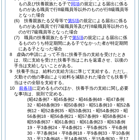
もの及び扶養親族たる子で
同項
の規定による届出に係る
ものがある職員で行8級職員等以外のものが行8級職員等
となった場合
(6)
扶養親族たる父母等で
第5項
の規定による届出に係る
ものがある職員で行7級職員等及び行8級職員等以外のも
のが行7級職員等となった場合
(7)
職員の扶養親族たる子で
第5項
の規定による届出に係
るもののうち特定期間にある子でなかった者が特定期間
にある子となった場合
8
虚偽の申請によって不当に扶養手当の支給を受けたとき
は、現に支給を受けた扶養手当はこれを返還させ、以後の
手当は支給しないことがある。
9
扶養手当は、給料の支給方法に準じて支給する。
ただし、
欠勤その他の事由により給料を減額された場合でも扶養手
当はその全額を支給する。
10
前各項
に定めるもののほか、扶養手当の支給に関し必要
な事項は、規則で定める。
(昭42条例7・昭45条例2・昭46条例48・昭47条例
32・昭48条例39・昭50条例3・昭51条例10・昭52条
例12・昭52条例35・昭53条例31・昭54条例20・昭
56条例18・昭56条例21・昭57条例9・昭58条例24・
昭59条例37・昭61条例1・昭61条例23・昭63条例
19・平3条例24・平4条例21・平5条例25・平6条例
30・平7条例34・平8条例18・平9条例33・平10条例
33・平12条例48・平14条例35・平15条例30・平17