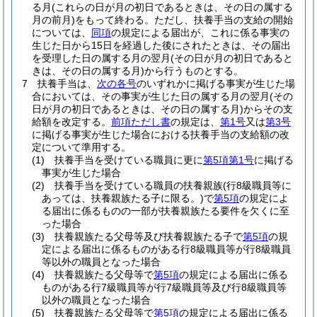
る月
(これらの日が月の初日であるときは、その日の属する
月の前月)
をもって終わる。
ただし、扶養手当の支給の開始
については、
同項
の規定による届出が、これに係る事実の
生じた日から15日を経過した後にされたときは、その届出
を受理した日の属する月の翌月
(その日が月の初日であると
きは、その日の属する月)
から行うものとする。
7
扶養手当は、
次の各号
のいずれかに掲げる事実が生じた場
合においては、その事実が生じた日の属する月の翌月
(その
日が月の初日であるときは、その日の属する月)
からその支
給額を改定する。
前項ただし書
の規定は、
第1号
又は
第3号
に掲げる事実が生じた場合における扶養手当の支給額の改
定について準用する。
(1)
扶養手当を受けている職員に更に
第5項第1号
に掲げる
事実が生じた場合
(2)
扶養手当を受けている職員の扶養親族
(行8級職員等に
あっては、扶養親族たる子に限る。)
で
第5項
の規定によ
る届出に係るものの一部が扶養親族たる要件を欠くに至
った場合
(3)
扶養親族たる父母等及び扶養親族たる子で
第5項
の規
定による届出に係るものがある行8級職員等が行8級職員
等以外の職員となった場合
(4)
扶養親族たる父母等で
第5項
の規定による届出に係る
ものがある行7級職員等が行7級職員等及び行8級職員等
以外の職員となった場合
(5)
扶養親族たる父母等で
第5項
の規定による届出に係る