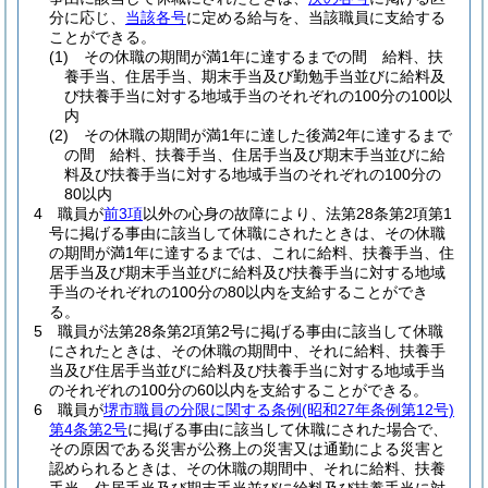
分に応じ、
当該各号
に定める給与を、当該職員に支給する
ことができる。
(1)
その休職の期間が満1年に達するまでの間 給料、扶
養手当、住居手当、期末手当及び勤勉手当並びに給料及
び扶養手当に対する地域手当のそれぞれの100分の100以
内
(2)
その休職の期間が満1年に達した後満2年に達するまで
の間 給料、扶養手当、住居手当及び期末手当並びに給
料及び扶養手当に対する地域手当のそれぞれの100分の
80以内
4
職員が
前3項
以外の心身の故障により、法第28条第2項第1
号に掲げる事由に該当して休職にされたときは、その休職
の期間が満1年に達するまでは、これに給料、扶養手当、住
居手当及び期末手当並びに給料及び扶養手当に対する地域
手当のそれぞれの100分の80以内を支給することができ
る。
5
職員が法第28条第2項第2号に掲げる事由に該当して休職
にされたときは、その休職の期間中、それに給料、扶養手
当及び住居手当並びに給料及び扶養手当に対する地域手当
のそれぞれの100分の60以内を支給することができる。
6
職員が
堺市職員の分限に関する条例
(昭和27年条例第12号)
第4条第2号
に掲げる事由に該当して休職にされた場合で、
その原因である災害が公務上の災害又は通勤による災害と
認められるときは、その休職の期間中、それに給料、扶養