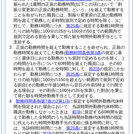
振られた1週間の正規の勤務時間
(以下この項において「割
振り変更前の正規の勤務時間」という。)
を超えて勤務する
ことを命ぜられた職員には、割振り変更前の正規の勤務時
間を超えて勤務した全時間
(規則で定める時間を除く。)
に
対して、勤務1時間につき、
第25条
に規定する勤務1時間当
たりの給与額に100分の25から100分の50までの範囲内で
規則で定める割合を乗じて得た額を時間外勤務手当として
支給する。
3
正規の勤務時間を超えて勤務することを命ぜられ、正規の
勤務時間を超えてした勤務
(
勤務時間条例第3条
の規定に基
づく週休日における勤務のうち規則で定めるものを除く。)
の時間が1か月について60時間を超えた職員には、その60
時間を超えて勤務した全時間に対して、
前2項
の規定にかか
わらず、勤務1時間につき、
第25条
に規定する勤務1時間当
たりの給与額に100分の150を超えない範囲内で規則で定め
る割合
(その勤務が午後10時から翌日の午前5時までの間で
ある場合は、その割合に100分の25を加算した割合)
を乗じ
て得た額を時間外勤務手当として支給する。
4
勤務時間条例第7条の2第1項
に規定する時間外勤務代休時
間を指定された場合において、当該時間外勤務代休時間に
職員が勤務しなかったときは、
前項
に規定する60時間を超
えて勤務した全時間のうち当該時間外勤務代休時間の指定
に代えられた時間外勤務手当の支給に係る時間に対して
は、当該時間1時間につき、
第25条
に規定する勤務1時間当
たりの給与額に
前項
の規則で定める割合
(その時間が午後10