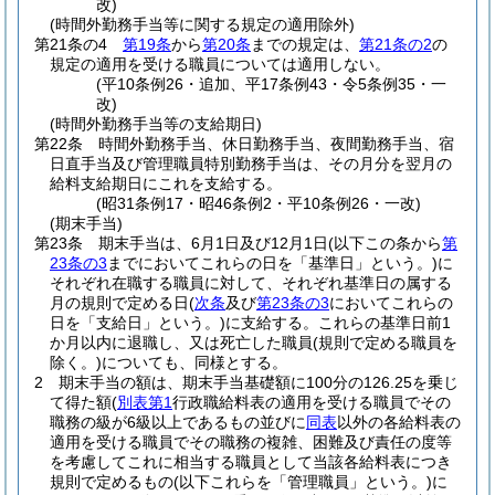
改)
(時間外勤務手当等に関する規定の適用除外)
第21条の4
第19条
から
第20条
までの規定は、
第21条の2
の
規定の適用を受ける職員については適用しない。
(平10条例26・追加、平17条例43・令5条例35・一
改)
(時間外勤務手当等の支給期日)
第22条
時間外勤務手当、休日勤務手当、夜間勤務手当、宿
日直手当及び管理職員特別勤務手当は、その月分を翌月の
給料支給期日にこれを支給する。
(昭31条例17・昭46条例2・平10条例26・一改)
(期末手当)
第23条
期末手当は、6月1日及び12月1日
(以下この条から
第
23条の3
までにおいてこれらの日を「基準日」という。)
に
それぞれ在職する職員に対して、それぞれ基準日の属する
月の規則で定める日
(
次条
及び
第23条の3
においてこれらの
日を「支給日」という。)
に支給する。
これらの基準日前1
か月以内に退職し、又は死亡した職員
(規則で定める職員を
除く。)
についても、同様とする。
2
期末手当の額は、期末手当基礎額に100分の126.25を乗じ
て得た額
(
別表第1
行政職給料表の適用を受ける職員でその
職務の級が6級以上であるもの並びに
同表
以外の各給料表の
適用を受ける職員でその職務の複雑、困難及び責任の度等
を考慮してこれに相当する職員として当該各給料表につき
規則で定めるもの
(以下これらを「管理職員」という。)
に