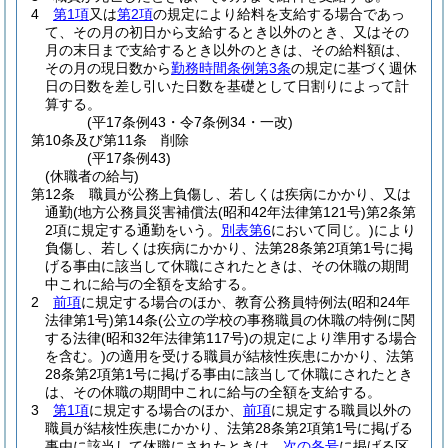
4
第1項
又は
第2項
の規定により給料を支給する場合であっ
て、その月の初日から支給するとき以外のとき、又はその
月の末日まで支給するとき以外のときは、その給料額は、
その月の現日数から
勤務時間条例第3条
の規定に基づく週休
日の日数を差し引いた日数を基礎として日割りによって計
算する。
(平17条例43・令7条例34・一改)
第10条及び第11条
削除
(平17条例43)
(休職者の給与)
第12条
職員が公務上負傷し、若しくは疾病にかかり、又は
通勤
(地方公務員災害補償法
(昭和42年法律第121号)
第2条第
2項に規定する通勤をいう。
別表第6
において同じ。)
により
負傷し、若しくは疾病にかかり、法第28条第2項第1号に掲
げる事由に該当して休職にされたときは、その休職の期間
中これに給与の全額を支給する。
2
前項
に規定する場合のほか、教育公務員特例法
(昭和24年
法律第1号)
第14条
(公立の学校の事務職員の休職の特例に関
する法律
(昭和32年法律第117号)
の規定により準用する場合
を含む。)
の適用を受ける職員が結核性疾患にかかり、法第
28条第2項第1号に掲げる事由に該当して休職にされたとき
は、その休職の期間中これに給与の全額を支給する。
3
第1項
に規定する場合のほか、
前項
に規定する職員以外の
職員が結核性疾患にかかり、法第28条第2項第1号に掲げる
事由に該当して休職にされたときは、
次の各号
に掲げる区