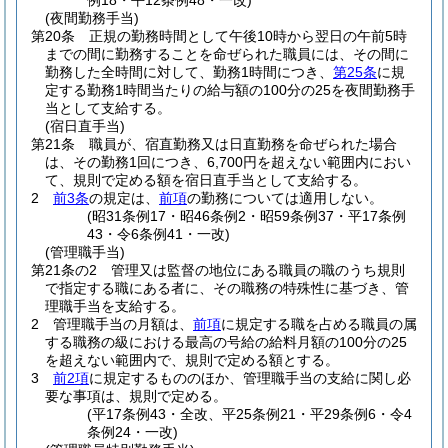
例18・平12条例48・一改)
(夜間勤務手当)
第20条
正規の勤務時間として午後10時から翌日の午前5時
までの間に勤務することを命ぜられた職員には、その間に
勤務した全時間に対して、勤務1時間につき、
第25条
に規
定する勤務1時間当たりの給与額の100分の25を夜間勤務手
当として支給する。
(宿日直手当)
第21条
職員が、宿直勤務又は日直勤務を命ぜられた場合
は、その勤務1回につき、6,700円を超えない範囲内におい
て、規則で定める額を宿日直手当として支給する。
2
前3条
の規定は、
前項
の勤務については適用しない。
(昭31条例17・昭46条例2・昭59条例37・平17条例
43・令6条例41・一改)
(管理職手当)
第21条の2
管理又は監督の地位にある職員の職のうち規則
で指定する職にある者に、その職務の特殊性に基づき、管
理職手当を支給する。
2
管理職手当の月額は、
前項
に規定する職を占める職員の属
する職務の級における最高の号給の給料月額の100分の25
を超えない範囲内で、規則で定める額とする。
3
前2項
に規定するもののほか、管理職手当の支給に関し必
要な事項は、規則で定める。
(平17条例43・全改、平25条例21・平29条例6・令4
条例24・一改)