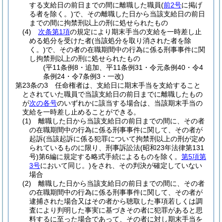
する支給日の前日までの間に離職した職員
(
前2号
に掲げ
る者を除く。)
で、その離職した日から当該支給日の前日
までの間に拘禁刑以上の刑に処せられたもの
(4)
次条第1項
の規定により期末手当の支給を一時差し止
める処分を受けた者
(当該処分を取り消された者を除
く。)
で、その者の在職期間中の行為に係る刑事事件に関
し拘禁刑以上の刑に処せられたもの
(平11条例8・追加、平11条例31・令元条例40・令4
条例24・令7条例3・一改)
第23条の3
任命権者は、支給日に期末手当を支給すること
とされていた職員で当該支給日の前日までに離職したもの
が
次の各号
のいずれかに該当する場合は、当該期末手当の
支給を一時差し止めることができる。
(1)
離職した日から当該支給日の前日までの間に、その者
の在職期間中の行為に係る刑事事件に関して、その者が
起訴
(当該起訴に係る犯罪について拘禁刑以上の刑が定め
られているものに限り、刑事訴訟法
(昭和23年法律第131
号)
第6編に規定する略式手続によるものを除く。
第5項第
3号
において同じ。)
をされ、その判決が確定していない
場合
(2)
離職した日から当該支給日の前日までの間に、その者
の在職期間中の行為に係る刑事事件に関して、その者が
逮捕された場合又はその者から聴取した事項若しくは調
査により判明した事実に基づきその者に犯罪があると思
料するに至った場合であって、その者に対し期末手当を