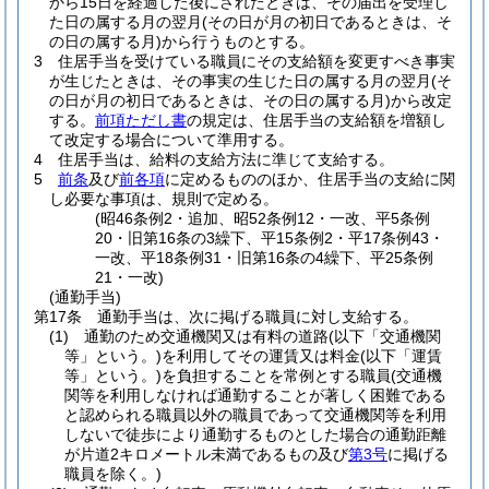
から15日を経過した後にされたときは、その届出を受理し
た日の属する月の翌月
(その日が月の初日であるときは、そ
の日の属する月)
から行うものとする。
3
住居手当を受けている職員にその支給額を変更すべき事実
が生じたときは、その事実の生じた日の属する月の翌月
(そ
の日が月の初日であるときは、その日の属する月)
から改定
する。
前項ただし書
の規定は、住居手当の支給額を増額し
て改定する場合について準用する。
4
住居手当は、給料の支給方法に準じて支給する。
5
前条
及び
前各項
に定めるもののほか、住居手当の支給に関
し必要な事項は、規則で定める。
(昭46条例2・追加、昭52条例12・一改、平5条例
20・旧第16条の3繰下、平15条例2・平17条例43・
一改、平18条例31・旧第16条の4繰下、平25条例
21・一改)
(通勤手当)
第17条
通勤手当は、次に掲げる職員に対し支給する。
(1)
通勤のため交通機関又は有料の道路
(以下「交通機関
等」という。)
を利用してその運賃又は料金
(以下「運賃
等」という。)
を負担することを常例とする職員
(交通機
関等を利用しなければ通勤することが著しく困難である
と認められる職員以外の職員であって交通機関等を利用
しないで徒歩により通勤するものとした場合の通勤距離
が片道2キロメートル未満であるもの及び
第3号
に掲げる
職員を除く。)