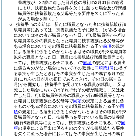
養親族が、22歳に達した日以後の最初の3月31日の経過
により、扶養親族たる要件を欠くに至った場合及び行8級
職員等に扶養親族たる父母等たる要件を欠くに至った者
がある場合を除く。)
6
扶養手当の支給は、新たに職員となった者に扶養親族
(行8
級職員等にあっては、扶養親族たる子に限る。)
がある場合
においてはその者が職員となった日、行8級職員等から行8
級職員等以外の職員となった職員に扶養親族たる父母等が
ある場合においてその職員に扶養親族たる子で
前項
の規定
による届出に係るものがないときはその職員が行8級職員等
以外の職員となった日、職員に扶養親族
(行8級職員等にあ
っては、扶養親族たる子に限る。)
で
同項
の規定による届出
に係るものがない場合においてその職員に
同項第1号
に掲げ
る事実が生じたときはその事実が生じた日の属する月の翌
月
(これらの日が月の初日であるときは、その日の属する
月)
から開始し、扶養手当を受けている職員が離職し、又は
死亡した場合においてはそれぞれその者が離職し、又は死
亡した日、行8級職員等以外の職員から行8級職員等となっ
た職員に扶養親族たる父母等で
同項
の規定による届出に係
るものがある場合においてその職員に扶養親族たる子で
同
項
の規定による届出に係るものがないときはその職員が行8
級職員等となった日、扶養手当を受けている職員の扶養親
族
(行8級職員等にあっては、扶養親族たる子に限る。)
で
同
項
の規定による届出に係るものの全てが扶養親族たる要件
を欠くに至った場合においてはその事実が生じた日の属す