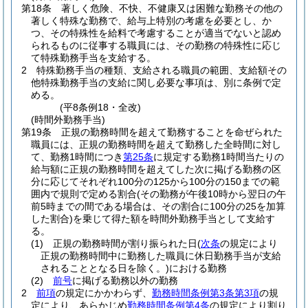
第18条
著しく危険、不快、不健康又は困難な勤務その他の
著しく特殊な勤務で、給与上特別の考慮を必要とし、か
つ、その特殊性を給料で考慮することが適当でないと認め
られるものに従事する職員には、その勤務の特殊性に応じ
て特殊勤務手当を支給する。
2
特殊勤務手当の種類、支給される職員の範囲、支給額その
他特殊勤務手当の支給に関し必要な事項は、別に条例で定
める。
(平8条例18・全改)
(時間外勤務手当)
第19条
正規の勤務時間を超えて勤務することを命ぜられた
職員には、正規の勤務時間を超えて勤務した全時間に対し
て、勤務1時間につき
第25条
に規定する勤務1時間当たりの
給与額に正規の勤務時間を超えてした次に掲げる勤務の区
分に応じてそれぞれ100分の125から100分の150までの範
囲内で規則で定める割合
(その勤務が午後10時から翌日の午
前5時までの間である場合は、その割合に100分の25を加算
した割合)
を乗じて得た額を時間外勤務手当として支給す
る。
(1)
正規の勤務時間が割り振られた日
(
次条
の規定により
正規の勤務時間中に勤務した職員に休日勤務手当が支給
されることとなる日を除く。)
における勤務
(2)
前号
に掲げる勤務以外の勤務
2
前項
の規定にかかわらず、
勤務時間条例第3条第3項
の規
定により、あらかじめ
勤務時間条例第4条
の規定により割り