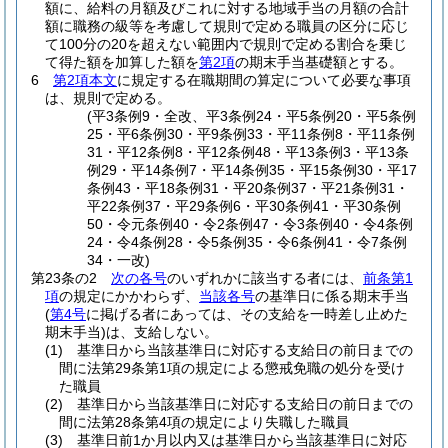
額に、給料の月額及びこれに対する地域手当の月額の合計
額に職務の級等を考慮して規則で定める職員の区分に応じ
て100分の20を超えない範囲内で規則で定める割合を乗じ
て得た額を加算した額を
第2項
の期末手当基礎額とする。
6
第2項本文
に規定する在職期間の算定について必要な事項
は、規則で定める。
(平3条例9・全改、平3条例24・平5条例20・平5条例
25・平6条例30・平9条例33・平11条例8・平11条例
31・平12条例8・平12条例48・平13条例3・平13条
例29・平14条例7・平14条例35・平15条例30・平17
条例43・平18条例31・平20条例37・平21条例31・
平22条例37・平29条例6・平30条例41・平30条例
50・令元条例40・令2条例47・令3条例40・令4条例
24・令4条例28・令5条例35・令6条例41・令7条例
34・一改)
第23条の2
次の各号
のいずれかに該当する者には、
前条第1
項
の規定にかかわらず、
当該各号
の基準日に係る期末手当
(
第4号
に掲げる者にあっては、その支給を一時差し止めた
期末手当)
は、支給しない。
(1)
基準日から当該基準日に対応する支給日の前日までの
間に法第29条第1項の規定による懲戒免職の処分を受け
た職員
(2)
基準日から当該基準日に対応する支給日の前日までの
間に法第28条第4項の規定により失職した職員
(3)
基準日前1か月以内又は基準日から当該基準日に対応