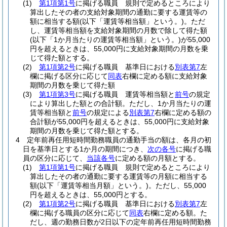
(1)
第1項第1号
に掲げる職員 規則で定めるところにより
算出したその者の支給対象期間の通勤に要する運賃等の
額に相当する額
(以下「運賃等相当額」という。)
。
ただ
し、運賃等相当額を支給対象期間の月数で除して得た額
(以下「1か月当たりの運賃等相当額」という。)
が55,000
円を超えるときは、55,000円に支給対象期間の月数を乗
じて得た額とする。
(2)
第1項第2号
に掲げる職員 基準日における
別表第7
左
欄に掲げる区分に応じて
同表
右欄に定める額に支給対象
期間の月数を乗じて得た額
(3)
第1項第3号
に掲げる職員 運賃等相当額と
前号
の規定
により算出した額との合計額。
ただし、1か月当たりの運
賃等相当額と
前号
の規定による
別表第7
右欄に定める額の
合計額が55,000円を超えるときは、55,000円に支給対象
期間の月数を乗じて得た額とする。
4
定年前再任用短時間勤務職員の通勤手当の額は、各月の初
日を基準日とする1か月の期間につき、
次の各号
に掲げる職
員の区分に応じて、
当該各号
に定める額の月額とする。
(1)
第1項第1号
に掲げる職員 規則で定めるところにより
算出したその者の通勤に要する運賃等の月額に相当する
額
(以下「運賃等相当月額」という。)
。
ただし、55,000
円を超えるときは、55,000円とする。
(2)
第1項第2号
に掲げる職員 基準日における
別表第7
左
欄に掲げる職員の区分に応じて
同表
右欄に定める額。
た
だし、週の勤務日数が2日以下の定年前再任用短時間勤務