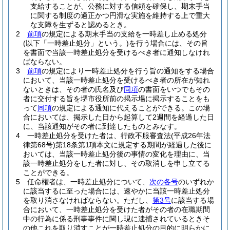
支給することが、公務に対する信頼を確保し、期末手当
に関する制度の適正かつ円滑な実施を維持する上で重大
な支障を生ずると認めるとき。
2
前項
の規定による期末手当の支給を一時差し止める処分
(以下「一時差止処分」という。)
を行う場合には、その旨
を書面で当該一時差止処分を受けるべき者に通知しなけれ
ばならない。
3
前項
の規定により一時差止処分を行う旨の通知をする場合
において、当該一時差止処分を受けるべき者の所在が知れ
ないときは、その者の氏名及び
同項
の書面をいつでもその
者に交付する旨を堺市役所前の掲示場に掲示することをも
って
同項
の規定による通知に代えることができる。
この場
合においては、掲示した日から起算して2週間を経過した日
に、当該通知がその者に到達したものとみなす。
4
一時差止処分を受けた者は、行政不服審査法
(平成26年法
律第68号)
第18条第1項本文に規定する期間が経過した後に
おいては、当該一時差止処分後の事情の変化を理由に、当
該一時差止処分をした者に対し、その取消しを申し立てる
ことができる。
5
任命権者は、一時差止処分について、
次の各号
のいずれか
に該当するに至った場合には、速やかに当該一時差止処分
を取り消さなければならない。
ただし、
第3号
に該当する場
合において、一時差止処分を受けた者がその者の在職期間
中の行為に係る刑事事件に関し現に逮捕されているときそ
の他これを取り消すことが一時差止処分の目的に明らかに