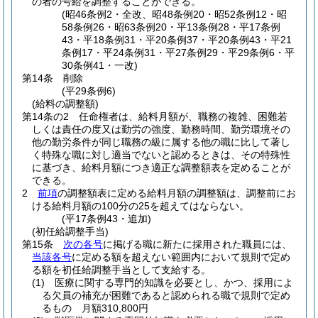
の者の号給を調整することができる。
(昭46条例2・全改、昭48条例20・昭52条例12・昭
58条例26・昭63条例20・平13条例28・平17条例
43・平18条例31・平20条例37・平20条例43・平21
条例17・平24条例31・平27条例29・平29条例6・平
30条例41・一改)
第14条
削除
(平29条例6)
(給料の調整額)
第14条の2
任命権者は、給料月額が、職務の複雑、困難若
しくは責任の度又は勤労の強度、勤務時間、勤労環境その
他の勤労条件が同じ職務の級に属する他の職に比して著し
く特殊な職に対し適当でないと認めるときは、その特殊性
に基づき、給料月額につき適正な調整額表を定めることが
できる。
2
前項
の調整額表に定める給料月額の調整額は、調整前にお
ける給料月額の100分の25を超えてはならない。
(平17条例43・追加)
(初任給調整手当)
第15条
次の各号
に掲げる職に新たに採用された職員には、
当該各号
に定める額を超えない範囲内において規則で定め
る額を初任給調整手当として支給する。
(1)
医療に関する専門的知識を必要とし、かつ、採用によ
る欠員の補充が困難であると認められる職で規則で定め
るもの 月額310,800円