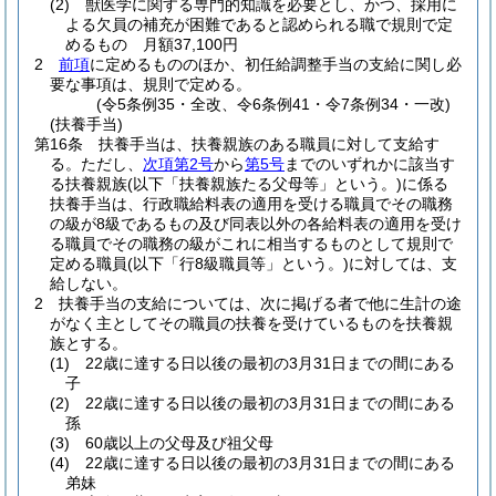
(2)
獣医学に関する専門的知識を必要とし、かつ、採用に
よる欠員の補充が困難であると認められる職で規則で定
めるもの 月額37,100円
2
前項
に定めるもののほか、初任給調整手当の支給に関し必
要な事項は、規則で定める。
(令5条例35・全改、令6条例41・令7条例34・一改)
(扶養手当)
第16条
扶養手当は、扶養親族のある職員に対して支給す
る。
ただし、
次項第2号
から
第5号
までのいずれかに該当す
る扶養親族
(以下「扶養親族たる父母等」という。)
に係る
扶養手当は、行政職給料表の適用を受ける職員でその職務
の級が8級であるもの及び同表以外の各給料表の適用を受け
る職員でその職務の級がこれに相当するものとして規則で
定める職員
(以下「行8級職員等」という。)
に対しては、支
給しない。
2
扶養手当の支給については、次に掲げる者で他に生計の途
がなく主としてその職員の扶養を受けているものを扶養親
族とする。
(1)
22歳に達する日以後の最初の3月31日までの間にある
子
(2)
22歳に達する日以後の最初の3月31日までの間にある
孫
(3)
60歳以上の父母及び祖父母
(4)
22歳に達する日以後の最初の3月31日までの間にある
弟妹