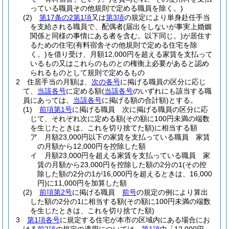
っている職員その他規則で定める職員を除く。)
(2)
第17条の2第1項
又は
第3項
の規定により単身赴任手当
を支給される職員で、配偶者
(届出をしないが事実上婚姻
関係と同様の事情にある者を含む。以下同じ。)
が居住す
るための住宅
(有料宿舎その他規則で定める住宅を除
く。)
を借り受け、月額12,000円を超える家賃を支払って
いるもの又はこれらのものとの権衡上必要があると認め
られるものとして規則で定めるもの
2
住居手当の月額は、
次の各号
に掲げる職員の区分に応じ
て、
当該各号
に定める額
(
当該各号
のいずれにも該当する職
員にあっては、
当該各号
に掲げる額の合計額)
とする。
(1)
前項第1号
に掲げる職員 次に掲げる職員の区分に応
じて、それぞれ次に定める額
(その額に100円未満の端数
を生じたときは、これを切り捨てた額)
に相当する額
ア
月額23,000円以下の家賃を支払っている職員 家賃
の月額から12,000円を控除した額
イ
月額23,000円を超える家賃を支払っている職員 家
賃の月額から23,000円を控除した額の2分の1
(その控
除した額の2分の1が16,000円を超えるときは、16,000
円)
に11,000円を加算した額
(2)
前項第2号
に掲げる職員
前号
の規定の例により算出
した額の2分の1に相当する額
(その額に100円未満の端数
を生じたときは、これを切り捨てた額)
3
第1項各号
に規定する住宅が本市の区域内にある場合にお