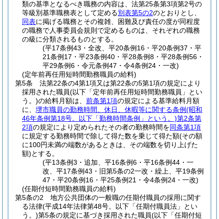
類の基準となるべき職務の内容は、法第25条第3項第2号の
等級別基準職務表として定める
別表第5の2
のとおりとし、
同表
に掲げる職務とその複雑、困難及び責任の度が同程度
の職務で人事委員会規則で定めるものは、それぞれの職務
の級に分類されるものとする。
(平17条例43・全改、平20条例16・平20条例37・平
21条例17・平23条例40・平28条例8・平28条例56・
平29条例6・令元条例47・令4条例24・一改)
(定年前再任用短時間勤務職員の給料)
第5条
法第22条の4第1項又は第22条の5第1項の規定により
採用された職員
(以下「定年前再任用短時間勤務職員」とい
う。)
の給料月額は、
前条第1項
の規定による基準給料月額
に、
堺市職員の勤務時間、休日、休暇等に関する条例
(昭和
46年条例第18号。以下「勤務時間条例」という。)
第2条第
2項
の規定により定められたその者の勤務時間を
同条第1項
に規定する勤務時間で除して得た数を乗じて得た額
(その額
に100円未満の端数があるときは、その端数を切り上げた
額)
とする。
(平13条例3・追加、平16条例6・平16条例44・一
改、平17条例43・旧第5条の2一改・繰上、平19条例
47・平20条例16・平25条例21・令4条例24・一改)
(任期付短時間勤務職員の給料)
第5条の2
地方公共団体の一般職の任期付職員の採用に関す
る法律
(平成14年法律第48号。以下「任期付職員法」とい
う。)
第5条の規定に基づき採用された職員
(以下「任期付短