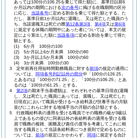
あっては100分の106.25を乗じて得た額)
に、基準日以前6
か月以内の期間における
次の各号
に掲げる在職期間の区分
に応じ、
当該各号
に定める割合を乗じて得た額とする。
た
だし、基準日前1か月以内に退職し、又は死亡した職員のう
ち、当該退職又は死亡の際
第12条第3項
、
第4項
又は
第6項
に規定する休職の期間中にあった者については、本文の規
定により算出した額に
当該各項
に定める割合を乗じて得た
額とする。
(1)
6か月 100分の100
(2)
5か月以上6か月未満 100分の80
(3)
3か月以上5か月未満 100分の60
(4)
3か月未満 100分の30
3
定年前再任用短時間勤務職員に対する
前項
の規定の適用に
ついては、
同項各号列記以外の部分
中「100分の126.25」
とあるのは「100分の71.25」と、「100分の106.25」とあ
るのは「100分の61.25」とする。
4
第2項
の期末手当基礎額は、それぞれその基準日現在
(退職
し、又は死亡した職員にあっては、退職し、又は死亡した
日現在)
において職員が受けるべき給料及び扶養手当の月額
並びにこれらに対する地域手当の月額の合計額とする。
5
行政職給料表の適用を受ける職員でその職務の級が3級以
上であるもの並びに同表以外の各給料表の適用を受ける職
員で職務の複雑、困難及び責任の度等を考慮してこれに相
当する職員として当該各給料表につき規則で定めるものに
ついては、
前項
の規定にかかわらず、
同項
に規定する合計