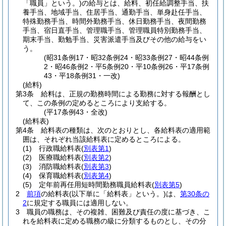
「職員」という。)
の給与とは、給料、初任給調整手当、扶
養手当、地域手当、住居手当、通勤手当、単身赴任手当、
特殊勤務手当、時間外勤務手当、休日勤務手当、夜間勤務
手当、宿日直手当、管理職手当、管理職員特別勤務手当、
期末手当、勤勉手当、災害派遣手当及びその他の給与をい
う。
(昭31条例17・昭32条例24・昭33条例27・昭44条例
2・昭46条例2・平5条例20・平10条例26・平17条例
43・平18条例31・一改)
(給料)
第3条
給料は、正規の勤務時間による勤務に対する報酬とし
て、この条例の定めるところにより支給する。
(平17条例43・全改)
(給料表)
第4条
給料表の種類は、次のとおりとし、各給料表の適用範
囲は、それぞれ当該給料表に定めるところによる。
(1)
行政職給料表
(
別表第1
)
(2)
医療職給料表
(
別表第2
)
(3)
消防職給料表
(
別表第3
)
(4)
保育職給料表
(
別表第4
)
(5)
定年前再任用短時間勤務職員給料表
(
別表第5
)
2
前項
の給料表
(以下単に「給料表」という。)
は、
第30条の
2
に規定する職員には適用しない。
3
職員の職務は、その複雑、困難及び責任の度に基づき、こ
れを給料表に定める職務の級に分類するものとし、その分