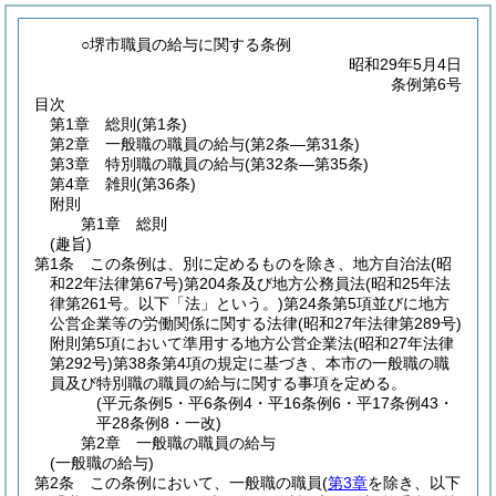
○堺市職員の給与に関する条例
昭和29年5月4日
条例第6号
目次
第1章
総則
(第1条)
第2章
一般職の職員の給与
(第2条―第31条)
第3章
特別職の職員の給与
(第32条―第35条)
第4章
雑則
(第36条)
附則
第1章
総則
(趣旨)
第1条
この条例は、別に定めるものを除き、地方自治法
(昭
和22年法律第67号)
第204条及び地方公務員法
(昭和25年法
律第261号。以下「法」という。)
第24条第5項並びに地方
公営企業等の労働関係に関する法律
(昭和27年法律第289号)
附則第5項において準用する地方公営企業法
(昭和27年法律
第292号)
第38条第4項の規定に基づき、本市の一般職の職
員及び特別職の職員の給与に関する事項を定める。
(平元条例5・平6条例4・平16条例6・平17条例43・
平28条例8・一改)
第2章
一般職の職員の給与
(一般職の給与)
第2条
この条例において、一般職の職員
(
第3章
を除き、以下