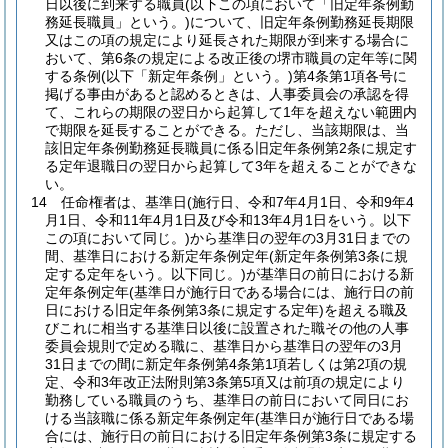
日以後に到来する職員
(以下この項において「旧定年条例勤
務延長職員」という。)
について、旧定年条例勤務延長期限
又はこの項の規定により延長された期限が到来する場合に
おいて、第6条の規定による改正後の堺市職員の定年等に関
する条例
(以下「新定年条例」という。)
第4条第1項各号に
掲げる事由があると認めるときは、人事委員会の承認を得
て、これらの期限の翌日から起算して1年を超えない範囲内
で期限を延長することができる。
ただし、当該期限は、当
該旧定年条例勤務延長職員に係る旧定年条例第2条に規定す
る定年退職日の翌日から起算して3年を超えることができな
い。
14
任命権者は、基準日
(施行日、令和7年4月1日、令和9年4
月1日、令和11年4月1日及び令和13年4月1日をいう。以下
この項において同じ。)
から基準日の翌年の3月31日までの
間、基準日における新定年条例定年
(新定年条例第3条に規
定する定年をいう。以下同じ。)
が基準日の前日における新
定年条例定年
(基準日が施行日である場合には、施行日の前
日における旧定年条例第3条に規定する定年)
を超える職及
びこれに相当する基準日以後に設置された職その他の人事
委員会規則で定める職に、基準日から基準日の翌年の3月
31日までの間に新定年条例第4条第1項若しくは第2項の規
定、令和3年改正法附則第3条第5項又は前項の規定により
勤務している職員のうち、基準日の前日において同日にお
ける当該職に係る新定年条例定年
(基準日が施行日である場
合には、施行日の前日における旧定年条例第3条に規定する