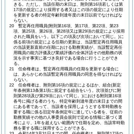
きる。
ただし、当該任期の末日は、附則第16項若しくは第
17項の規定により採用する者又はこの項の規定により任期
を更新する者の特定年齢到達年度の末日以前でなければな
らない。
20
暫定再任用職員
(附則第16項、第17項、第22項、第23
項、第25項、第26項、第28項又は第29項の規定により採用
された職員をいう。以下この項及び次項において同じ。)
に
係る前項の規定による任期の更新は、当該暫定再任用職員
の当該更新直前の任期における勤務実績が、当該暫定再任
用職員の能力評価及び業績評価の全体評語その他勤務の状
況を示す事実に基づき良好である場合に行うことができ
る。
21
任命権者は、暫定再任用職員の任期を更新する場合に
は、あらかじめ当該暫定再任用職員の同意を得なければな
らない。
22
任命権者は、附則第16項の規定によるほか、組合
(新定
年条例第13条第1項に規定する組合をいう。次項並びに附
則第28項及び第29項において同じ。)
における附則第16項
各号に掲げる者のうち、特定年齢到達年度の末日までの間
にある者であって、当該者を採用しようとする常時勤務を
要する職に係る旧定年条例定年に達している者を、従前の
勤務実績その他の人事委員会規則で定める情報に基づく選
考により、1年を超えない範囲内で任期を定め、当該常時勤
務を要する職に採用することができる。
23
令和14年3月31日までの間、任命権者は、附則第17項の