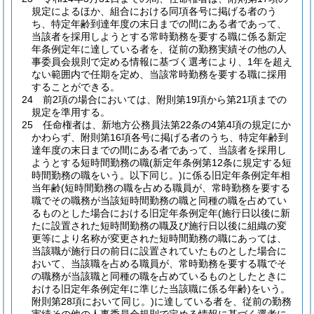
規定によるほか、組合における同項各号に掲げる者のう
ち、特定年齢到達年度の末日までの間にある者であって、
当該者を採用しようとする常時勤務を要する職に係る新定
年条例定年に達している者を、従前の勤務実績その他の人
事委員会規則で定める情報に基づく選考により、1年を超え
ない範囲内で任期を定め、当該常時勤務を要する職に採用
することができる。
24
前2項の場合においては、附則第19項から第21項までの
規定を準用する。
25
任命権者は、新地方公務員法第22条の4第4項の規定にか
かわらず、附則第16項各号に掲げる者のうち、特定年齢到
達年度の末日までの間にある者であって、当該者を採用し
ようとする短時間勤務の職
(新定年条例第12条に規定する短
時間勤務の職をいう。以下同じ。)
に係る旧定年条例定年相
当年齢
(短時間勤務の職を占める職員が、常時勤務を要する
職でその職務が当該短時間勤務の職と同種の職を占めてい
るものとした場合における旧定年条例定年
(施行日以後に新
たに設置された短時間勤務の職及び施行日以後に組織の変
更等により名称が変更された短時間勤務の職にあっては、
当該職が施行日の前日に設置されていたものとした場合に
おいて、当該職を占める職員が、常時勤務を要する職でそ
の職務が当該職と同種の職を占めているものとしたときに
おける旧定年条例定年に準じた当該職に係る年齢)
をいう。
附則第28項において同じ。)
に達している者を、従前の勤務