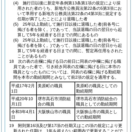
(4)
施行日以後に新定年条例第13条第1項の規定により採
用された者のうち、新地方公務員法第22条の5第3項にお
いて準用する新地方公務員法第22条の4第3項に規定する
任期が満了したことにより退職した者
(5)
25年以上勤続して施行日以後に退職した者
(前各号に
掲げる者を除く。)
であって、当該退職の日の翌日から起
算して5年を経過する日までの間にあるもの
(6)
25年以上勤続して施行日以後に退職した者
(前各号に
掲げる者を除く。)
であって、当該退職の日の翌日から起
算して5年を経過する日までの間に、暫定再任用をされた
ことがあるもの
18
次の表の左欄に掲げる日の前日に同表の中欄に掲げる職
員であった者で、引き続き同表の左欄に掲げる日に本市の
職員となったものについては、同表の右欄に掲げる勤続期
間を本市の勤続期間とみなして前2項の規定を適用する。
平成17年2月
美原町の職員
美原町の職員としての
1日
勤続期間
平成20年10
堺市高石市消防組
堺市高石市消防組合の
月1日
合の職員
職員としての勤続期間
令和3年4月1
大阪狭山市の職員
大阪狭山市の職員とし
日
ての勤続期間
19
附則第16項及び第17項の任期又はこの項の規定により更
新された任期は、1年を超えない範囲内で更新することがで