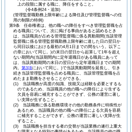
上の段階に属する職に、降任をすること。
(令4条例24・追加)
(管理監督職勤務上限年齢による降任及び管理監督職への任
用の制限の特例)
第9条
任命権者は、他の職への降任をすべき管理監督職を占
める職員について、次に掲げる事由があると認めるとき
は、当該職員が占める管理監督職に係る異動期間
(当該管理
監督職に係る管理監督職勤務上限年齢に達した日の翌日か
ら同日以後における最初の4月1日までの間をいう。以下こ
の章において同じ。)
の末日の翌日から起算して1年を超え
ない期間内
(当該期間内に定年退職日がある職員にあって
は、当該異動期間の末日の翌日から定年退職日までの期間
内。
第3項
において同じ。)
で当該異動期間を延長し、引き
続き当該管理監督職を占める職員に、当該管理監督職を占
めたまま勤務をさせることができる。
(1)
当該職務が高度の知識、技能又は経験を必要とするも
のであるため、当該職員の他の職への降任により生ずる
欠員を容易に補充することができず、公務の運営に著し
い支障が生ずること。
(2)
当該職務に係る勤務環境その他の勤務条件に特殊性が
あるため、当該職員の他の職への降任による欠員を容易
に補充することができず、公務の運営に著しい支障が生
ずること。
(3)
当該職務を担当する者の交替が当該業務の遂行上重大
な障害となる特別の事情があるため、当該職員の他の職