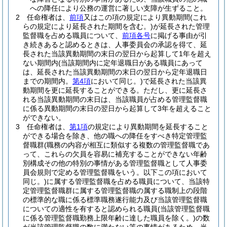
への降任により公務の運営に著しい支障が生ずること。
2
任命権者は、
前項
又はこの項の規定により異動期間
(これ
らの規定により延長された期間を含む。)
が延長された管理
監督職を占める職員について、
前項各号
に掲げる事由が引
き続きあると認めるときは、人事委員会の承認を得て、延
長された当該異動期間の末日の翌日から起算して1年を超え
ない期間内
(当該期間内に定年退職日がある職員にあって
は、延長された当該異動期間の末日の翌日から定年退職日
までの期間内。
第4項
において同じ。)
で延長された当該異
動期間を更に延長することができる。
ただし、更に延長さ
れる当該異動期間の末日は、当該職員が占める管理監督職
に係る異動期間の末日の翌日から起算して3年を超えること
ができない。
3
任命権者は、
第1項
の規定により異動期間を延長すること
ができる場合を除き、他の職への降任をすべき特定管理監
督職群
(職務の内容が相互に類似する複数の管理監督職であ
って、これらの欠員を容易に補充することができない年齢
別構成その他の特別の事情がある管理監督職として人事委
員会規則で定める管理監督職をいう。以下この項において
同じ。)
に属する管理監督職を占める職員について、当該特
定管理監督職群に属する管理監督職の属する職制上の段階
の標準的な職に係る標準職務遂行能力及び当該管理監督職
についての適性を有すると認められる職員
(当該管理監督職
に係る管理監督職勤務上限年齢に達した職員を除く。)
の数