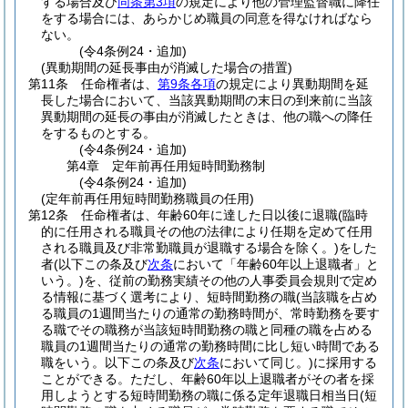
する場合及び
同条第3項
の規定により他の管理監督職に降任
をする場合には、あらかじめ職員の同意を得なければなら
ない。
(令4条例24・追加)
(異動期間の延長事由が消滅した場合の措置)
第11条
任命権者は、
第9条各項
の規定により異動期間を延
長した場合において、当該異動期間の末日の到来前に当該
異動期間の延長の事由が消滅したときは、他の職への降任
をするものとする。
(令4条例24・追加)
第4章
定年前再任用短時間勤務制
(令4条例24・追加)
(定年前再任用短時間勤務職員の任用)
第12条
任命権者は、年齢60年に達した日以後に退職
(臨時
的に任用される職員その他の法律により任期を定めて任用
される職員及び非常勤職員が退職する場合を除く。)
をした
者
(以下この条及び
次条
において「年齢60年以上退職者」と
いう。)
を、従前の勤務実績その他の人事委員会規則で定め
る情報に基づく選考により、短時間勤務の職
(当該職を占め
る職員の1週間当たりの通常の勤務時間が、常時勤務を要す
る職でその職務が当該短時間勤務の職と同種の職を占める
職員の1週間当たりの通常の勤務時間に比し短い時間である
職をいう。以下この条及び
次条
において同じ。)
に採用する
ことができる。
ただし、年齢60年以上退職者がその者を採
用しようとする短時間勤務の職に係る定年退職日相当日
(短