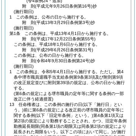
(令4条例24・追加)
附
則
(平成元年9月26日
条例第16号)
抄
(施行期日)
1
この条例は、公布の日から施行する。
附
則
(平成13年3月29日
条例第3号)
抄
(施行期日)
第1条
この条例は、平成13年4月1日から施行する。
附
則
(平成17年12月22日
条例第55号)
この条例は、平成18年1月6日から施行する。
附
則
(平成29年6月26日
条例第31号)
この条例は、公布の日から施行する。
附
則
(令和4年9月30日
条例第24号)
抄
(施行期日)
1
この条例は、令和5年4月1日から施行する。
ただし、第4
条中堺市職員退職手当支給条例第9条第3項及び附則第9項
の改正規定並びに附則第39項の規定は、公布の日から施行
する。
(第6条の規定による堺市職員の定年等に関する条例の一部
改正に伴う経過措置)
13
任命権者は、この条例の施行の日
(以下「施行日」とい
う。)
前に第6条の規定による改正前の堺市職員の定年等に
関する条例
(以下「旧定年条例」という。)
第4条第1項又は
第2項の規定により勤務することとされ、かつ、旧定年条例
勤務延長期限
(同条第1項の期限又は同条第2項の規定により
延長された期限をいう。以下この項において同じ。)
が施行