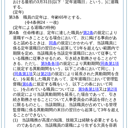
おける最初の3月31日
(以下「定年退職日」という。)
に退職
する。
(定年)
第3条
職員の定年は、年齢65年とする。
(令4条例24・一改)
(定年による退職の特例)
第4条
任命権者は、定年に達した職員が
第2条
の規定により
退職すべきこととなる場合において、次に掲げる事由があ
ると認めるときは、
同条
の規定にかかわらず、当該職員に
係る定年退職日の翌日から起算して1年を超えない範囲内で
期限を定め、当該職員を当該定年退職日において従事して
いる職務に従事させるため、引き続き勤務させることがで
きる。
ただし、
第9条各項
の規定により異動期間
(
同条第1項
に規定する異動期間をいう。以下この条において同じ。)
(
同条第1項
又は
第2項
の規定により延長された異動期間を含
む。)
を延長した職員であって、定年退職日において管理監
督職
(
第6条
に規定する職をいう。以下この条において同
じ。)
を占めている職員については、
第9条第1項
又は
第2項
の規定により当該異動期間を延長した場合であって、引き
続き勤務させることについて人事委員会の承認を得たとき
に限るものとし、当該期限は、当該職員が占めている管理
監督職に係る異動期間の末日の翌日から起算して3年を超え
ることができない。
(1)
当該職務が高度の知識、技能又は経験を必要とするも
のであるため、当該職員の退職により生ずる欠員を容易