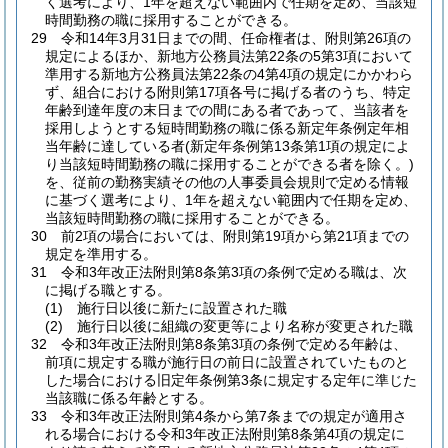
く選考により、1年を超えない範囲内で任期を定め、当該短
時間勤務の職に採用することができる。
29
令和14年3月31日までの間、任命権者は、附則第26項の
規定によるほか、新地方公務員法第22条の5第3項において
準用する新地方公務員法第22条の4第4項の規定にかかわら
ず、組合における附則第17項各号に掲げる者のうち、特定
年齢到達年度の末日までの間にある者であって、当該者を
採用しようとする短時間勤務の職に係る新定年条例定年相
当年齢に達している者
(新定年条例第13条第1項の規定によ
り当該短時間勤務の職に採用することができる者を除く。)
を、従前の勤務実績その他の人事委員会規則で定める情報
に基づく選考により、1年を超えない範囲内で任期を定め、
当該短時間勤務の職に採用することができる。
30
前2項の場合においては、附則第19項から第21項までの
規定を準用する。
31
令和3年改正法附則第8条第3項の条例で定める職は、次
に掲げる職とする。
(1)
施行日以後に新たに設置された職
(2)
施行日以後に組織の変更等により名称が変更された職
32
令和3年改正法附則第8条第3項の条例で定める年齢は、
前項に規定する職が施行日の前日に設置されていたものと
した場合における旧定年条例第3条に規定する定年に準じた
当該職に係る年齢とする。
33
令和3年改正法附則第4条から第7条までの規定が適用さ
れる場合における令和3年改正法附則第8条第4項の規定に