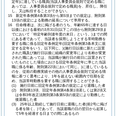
定年)
に達している職員
(当該人事委員会規則で定める職に
あっては、人事委員会規則で定める職員)
を、昇任し、降任
し、又は転任することができない。
15
新定年条例第4条第3項から第5項までの規定は、附則第
13項の規定による勤務の延長について準用する。
16
任命権者は、次に掲げる者のうち、年齢65年に達する日
以後における最初の3月31日
(以下この項から附則第29項ま
でにおいて「特定年齢到達年度の末日」という。)
までの間
にある者であって、当該者を採用しようとする常時勤務を
要する職に係る旧定年条例定年
(旧定年条例第3条本文に規
定する定年をいう。以下同じ。)
(施行日以後に新たに設置
された職及び施行日以後に組織の変更等により名称が変更
された職にあっては、当該職が施行日の前日に設置されて
いたものとした場合における旧定年条例定年に準じた当該
職に係る年齢。附則第22項において同じ。)
に達しているも
のを、従前の勤務実績その他の人事委員会規則で定める情
報に基づく選考により、1年を超えない範囲内で任期を定
め、当該常時勤務を要する職に採用することができる。
(1)
施行日前に旧定年条例第2条の規定により退職した者
(2)
附則第13項、旧定年条例第4条第1項若しくは第2項又
は令和3年改正法附則第3条第5項の規定により勤務した
後退職した者
(3)
25年以上勤続して施行日前に退職した者
(前2号に掲げ
る者を除く。)
であって、当該退職の日の翌日から起算し
て5年を経過する日までの間にあるもの