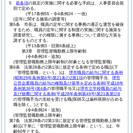
5
前各項
の規定の実施に関する必要な手続は、人事委員会規
則で定める。
(平17条例55・令4条例24・一改)
(定年に関する施策の調査等)
第5条
市長は、職員の定年に関する事務の適正な運営を確保
するため、職員の定年に関する制度の実施に関する施策を
調査研究し、その権限に属する事務について適切な方策を
講ずるものとする。
(平13条例3・旧第6条繰上)
第3章
管理監督職勤務上限年齢制
(令4条例24・追加)
(管理監督職勤務上限年齢制の対象となる管理監督職)
第6条
法第28条の2第1項に規定する条例で定める職
(以下
「管理監督職」という。)
は、
堺市職員の給与に関する条例
(昭和29年条例第6号)
第21条の2第1項
の管理職手当、
堺市
公営企業職員の給与の種類及び基準を定める条例
(平成18年
条例第38号)
第4条
の管理職手当又は
堺市立学校職員の給与
及び旅費に関する条例
(平成28年条例第49号)
第21条第1項
の管理職手当の支給を受ける職
(医師又は歯科医師が占める
職を除く。)
とする。
(令4条例24・追加)
(管理監督職勤務上限年齢)
第7条
法第28条の2第1項に規定する管理監督職勤務上限年
齢
(以下単に「管理監督職勤務上限年齢」という。)
は、年
齢60年とする。