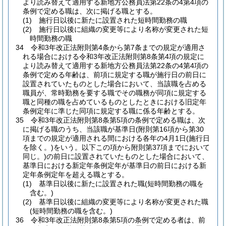
より読み替えて適用する新地方公務員法第22条の4第4項の
条例で定める職は、次に掲げる職とする。
(1)
施行日以後に新たに設置された短時間勤務の職
(2)
施行日以後に組織の変更等により名称が変更された短
時間勤務の職
34
令和3年改正法附則第4条から第7条までの規定が適用さ
れる場合における令和3年改正法附則第8条第4項の規定に
より読み替えて適用する新地方公務員法第22条の4第4項の
条例で定める年齢は、前項に規定する職が施行日の前日に
設置されていたものとした場合において、当該職を占める
職員が、常時勤務を要する職でその職務が同項に規定する
職と同種の職を占めているものとしたときにおける旧定年
条例定年に準じた同項に規定する職に係る年齢とする。
35
令和3年改正法附則第8条第5項の条例で定める職は、次
に掲げる職のうち、当該職が基準日
(附則第16項から第30
項までの規定が適用される間における各年の4月1日
(施行日
を除く。)
をいう。以下この項から附則第37項までにおいて
同じ。)
の前日に設置されていたものとした場合において、
基準日における新定年条例定年が基準日の前日における新
定年条例定年を超える職とする。
(1)
基準日以後に新たに設置された職
(短時間勤務の職を
含む。)
(2)
基準日以後に組織の変更等により名称が変更された職
(短時間勤務の職を含む。)
36
令和3年改正法附則第8条第5項の条例で定める者は、前