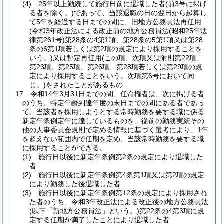
(4)
25年以上勤続して施行日前に退職した者
(前3号に掲げ
る者を除く。)
であって、当該退職の日の翌日から起算し
て5年を経過する日までの間に、旧地方公務員法再任用
(令和3年改正法による改正前の地方公務員法
(昭和25年法
律第261号)
第28条の4第1項、第28条の5第1項又は第28
条の6第1項若しくは第2項の規定により採用することを
いう。)
又は暫定再任用
(この項、次項又は附則第22項、
第23項、第25項、第26項、第28項若しくは第29項の規
定により採用することをいう。次項第6号において同
じ。)
をされたことがあるもの
17
令和14年3月31日までの間、任命権者は、次に掲げる者
のうち、特定年齢到達年度の末日までの間にある者であっ
て、当該者を採用しようとする常時勤務を要する職に係る
新定年条例定年に達しているものを、従前の勤務実績その
他の人事委員会規則で定める情報に基づく選考により、1年
を超えない範囲内で任期を定め、当該常時勤務を要する職
に採用することができる。
(1)
施行日以後に新定年条例第2条の規定により退職した
者
(2)
施行日以後に新定年条例第4条第1項又は第2項の規定
により勤務した後退職した者
(3)
施行日以後に新定年条例第12条の規定により採用され
た者のうち、令和3年改正法による改正後の地方公務員法
(以下「新地方公務員法」という。)
第22条の4第3項に規
定する任期が満了したことにより退職した者