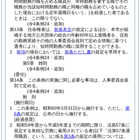
時間勤務の職を占める職員が、常時勤務を要する職でその
職務が当該短時間勤務の職と同種の職を占めているものと
した場合における定年退職日をいう。)
を経過した者である
ときは、この限りでない。
(令4条例24・追加)
第13条
任命権者は、
前条本文
の規定によるほか、本市が組
織する地方公共団体の組合の年齢60年以上退職者を、従前
の勤務実績その他の人事委員会規則で定める情報に基づく
選考により、短時間勤務の職に採用することができる。
2
前項
の場合においては、
前条ただし書
の規定を準用する。
(令4条例24・追加)
第5章
雑則
(令4条例24・追加)
(委任)
第14条
この条例の実施に関し必要な事項は、人事委員会規
則で定める。
(令4条例24・追加)
附
則
(施行期日)
1
この条例は、昭和60年3月31日から施行する。
ただし、
第
6条
の規定は、公布の日から施行する。
(経過措置)
2
昭和59年度から平成5年度までの期間に限り、法第57条に
規定する単純な労務に雇用されている者
(以下「法第57条適
用職員」という。)
に係る
第3条
の規定の適用については、