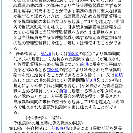
が当該管理監督職の数に満たない等の事情があるため、当
該職員の他の職への降任により当該管理監督職に生ずる欠
員を容易に補充することができず業務の遂行に重大な障害
が生ずると認めるときは、当該職員が占める管理監督職に
係る異動期間の末日の翌日から起算して1年を超えない期間
内で当該異動期間を延長し、引き続き当該管理監督職を占
めている職員に当該管理監督職を占めたまま勤務をさせ、
又は当該職員を当該管理監督職が属する特定管理監督職群
の他の管理監督職に降任し、若しくは転任することができ
る。
4
任命権者は、
第1項
若しくは
第2項
の規定により異動期間
(これらの規定により延長された期間を含む。)
が延長され
た管理監督職を占める職員について
前項
に規定する事由が
あると認めるとき
(
第2項
の規定により延長された当該異動
期間を更に延長することができるときを除く。)
、又は
前項
若しくはこの項の規定により異動期間
(
前3項
又はこの項の
規定により延長された期間を含む。)
が延長された管理監督
職を占める職員について
前項
に規定する事由が引き続きあ
ると認めるときは、人事委員会の承認を得て、延長された
当該異動期間の末日の翌日から起算して1年を超えない期間
内で延長された当該異動期間を更に延長することができ
る。
(令4条例24・追加)
(異動期間の延長等に係る職員の同意)
第10条
任命権者は、
前条各項
の規定により異動期間を延長