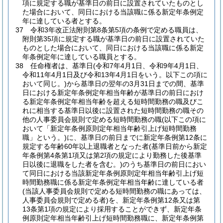
項に規定する職が基準日の前日に設置されていたものとし
た場合において、同日における当該職に係る新定年条例定
年に達している者とする。
37
令和3年改正法附則第8条第5項の条例で定める職員は、
附則第35項に規定する職が基準日の前日に設置されていた
ものとした場合において、同日における当該職に係る新定
年条例定年に達している職員とする。
38
任命権者は、基準日
(令和7年4月1日、令和9年4月1日、
令和11年4月1日及び令和13年4月1日をいう。以下この項に
おいて同じ。)
から基準日の翌年の3月31日までの間、基準
日における新定年条例定年相当年齢が基準日の前日におけ
る新定年条例定年相当年齢を超える短時間勤務の職及びこ
れに相当する基準日以後に設置された短時間勤務の職その
他の人事委員会規則で定める短時間勤務の職
(以下この項に
おいて「新定年条例原則定年相当年齢引上げ短時間勤務
職」という。)
に、基準日の前日までに新定年条例第12条に
規定する年齢60年以上退職者となった者
(基準日前から新定
年条例第4条第1項又は第2項の規定により勤務した後基準
日以後に退職をした者を含む。)
のうち基準日の前日におい
て同日における当該新定年条例原則定年相当年齢引上げ短
時間勤務職に係る新定年条例定年相当年齢に達している者
(当該人事委員会規則で定める短時間勤務の職にあっては、
人事委員会規則で定める者)
を、新定年条例第12条又は第
13条第1項の規定により採用することができず、新定年条
例原則定年相当年齢引上げ短時間勤務職に、新定年条例第