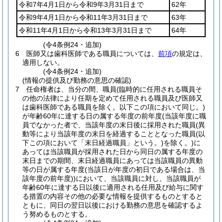
令和7年4月1日から令和9年3月31日まで
62年
令和9年4月1日から令和11年3月31日まで
63年
令和11年4月1日から令和13年3月31日まで
64年
(令4条例24・追加)
6
医師又は歯科医師である職員については、
前項
の規定は、
適用しない。
(令4条例24・追加)
(情報の提供及び勤務の意思の確認)
7
任命権者は、当分の間、職員
(臨時的に任用される職員そ
の他の法律により任期を定めて任用される職員及び医師又
は歯科医師である職員を除く。以下この項において同じ。)
が年齢60年に達する日の属する年度の前年度
(当該年度に職
員でなかった者で、当該年度の末日後に採用された職員
(異
動等により当該年度の末日を経過することとなった職員
(以
下この項において「末日経過職員」という。)
を除く。)
に
あっては当該職員が採用された日から同日の属する年度の
末日までの期間、末日経過職員にあっては当該職員の異動
等の日が属する年度
(当該日が年度の初日である場合は、当
該年度の前年度)
)
において、当該職員に対し、当該職員が
年齢60年に達する日以後に適用される任用及び給与に関す
る措置の内容その他の必要な情報を提供するものとすると
ともに、同日の翌日以後における勤務の意思を確認するよ
う努めるものとする。