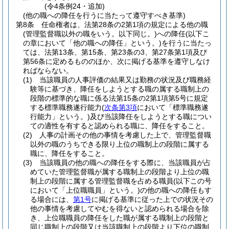
(令4条例24・追加)
(他の職への降任を行うに当たって遵守すべき基準)
第8条
任命権者は、法第28条の2第1項の規定による他の職
(管理監督職以外の職をいう。以下同じ。)
への降任
(以下こ
の章において「他の職への降任」という。)
を行うに当たっ
ては、法第13条、第15条、第23条の3、第27条第1項及び
第56条に定めるもののほか、次に掲げる基準を遵守しなけ
ればならない。
(1)
当該職員の人事評価の結果又は勤務の状況及び職務経
験等に基づき、降任をしようとする職の属する職制上の
段階の標準的な職に係る法第15条の2第1項第5号に規定
する標準職務遂行能力
(
次条第3項
において「標準職務遂
行能力」という。)
及び当該降任をしようとする職につい
ての適性を有すると認められる職に、降任をすること。
(2)
人事の計画その他の事情を考慮した上で、管理監督職
以外の職のうちできる限り上位の職制上の段階に属する
職に、降任をすること。
(3)
当該職員の他の職への降任をする際に、当該職員が占
めていた管理監督職が属する職制上の段階より上位の職
制上の段階に属する管理監督職を占める職員
(以下この号
において「上位職職員」という。)
の他の職への降任もす
る場合には、
第1号
に掲げる基準に従った上での状況その
他の事情を考慮してやむを得ないと認められる場合を除
き、上位職職員の降任をした職が属する職制上の段階と
同じ職制上の段階又は当該職制上の段階より下位の職制