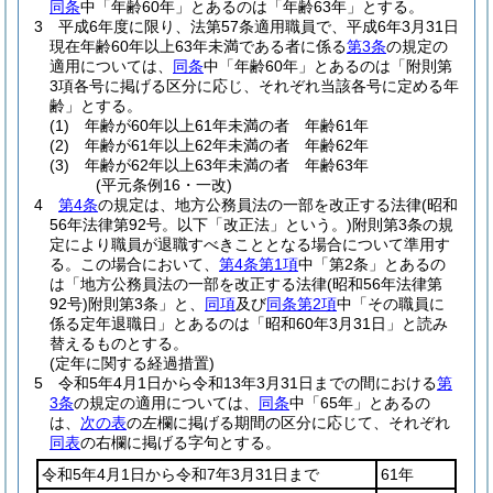
同条
中「年齢60年」とあるのは「年齢63年」とする。
3
平成6年度に限り、法第57条適用職員で、平成6年3月31日
現在年齢60年以上63年未満である者に係る
第3条
の規定の
適用については、
同条
中「年齢60年」とあるのは「附則第
3項各号に掲げる区分に応じ、それぞれ当該各号に定める年
齢」とする。
(1)
年齢が60年以上61年未満の者 年齢61年
(2)
年齢が61年以上62年未満の者 年齢62年
(3)
年齢が62年以上63年未満の者 年齢63年
(平元条例16・一改)
4
第4条
の規定は、地方公務員法の一部を改正する法律
(昭和
56年法律第92号。以下「改正法」という。)
附則第3条の規
定により職員が退職すべきこととなる場合について準用す
る。
この場合において、
第4条第1項
中「第2条」とあるの
は「地方公務員法の一部を改正する法律
(昭和56年法律第
92号)
附則第3条」と、
同項
及び
同条第2項
中「その職員に
係る定年退職日」とあるのは「昭和60年3月31日」と読み
替えるものとする。
(定年に関する経過措置)
5
令和5年4月1日から令和13年3月31日までの間における
第
3条
の規定の適用については、
同条
中「65年」とあるの
は、
次の表
の左欄に掲げる期間の区分に応じて、それぞれ
同表
の右欄に掲げる字句とする。
令和5年4月1日から令和7年3月31日まで
61年