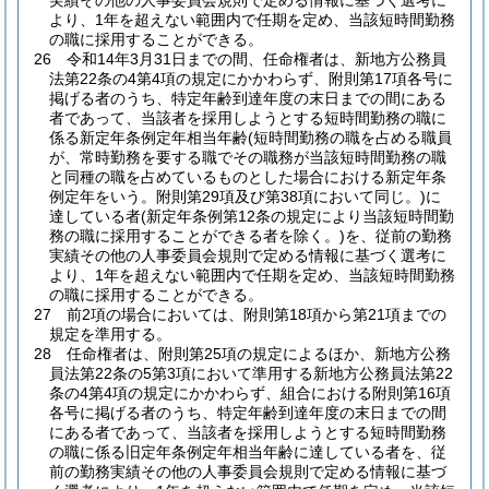
実績その他の人事委員会規則で定める情報に基づく選考に
より、1年を超えない範囲内で任期を定め、当該短時間勤務
の職に採用することができる。
26
令和14年3月31日までの間、任命権者は、新地方公務員
法第22条の4第4項の規定にかかわらず、附則第17項各号に
掲げる者のうち、特定年齢到達年度の末日までの間にある
者であって、当該者を採用しようとする短時間勤務の職に
係る新定年条例定年相当年齢
(短時間勤務の職を占める職員
が、常時勤務を要する職でその職務が当該短時間勤務の職
と同種の職を占めているものとした場合における新定年条
例定年をいう。附則第29項及び第38項において同じ。)
に
達している者
(新定年条例第12条の規定により当該短時間勤
務の職に採用することができる者を除く。)
を、従前の勤務
実績その他の人事委員会規則で定める情報に基づく選考に
より、1年を超えない範囲内で任期を定め、当該短時間勤務
の職に採用することができる。
27
前2項の場合においては、附則第18項から第21項までの
規定を準用する。
28
任命権者は、附則第25項の規定によるほか、新地方公務
員法第22条の5第3項において準用する新地方公務員法第22
条の4第4項の規定にかかわらず、組合における附則第16項
各号に掲げる者のうち、特定年齢到達年度の末日までの間
にある者であって、当該者を採用しようとする短時間勤務
の職に係る旧定年条例定年相当年齢に達している者を、従
前の勤務実績その他の人事委員会規則で定める情報に基づ