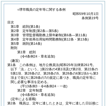
○堺市職員の定年等に関する条例
昭和59年10月1日
条例第19号
目次
第1章
総則
(第1条)
第2章
定年制度
(第2条―第5条)
第3章
管理監督職勤務上限年齢制
(第6条―第11条)
第4章
定年前再任用短時間勤務制
(第12条・第13条)
第5章
雑則
(第14条)
附則
第1章
総則
(令4条例24・章名追加)
(趣旨)
第1条
この条例は、地方公務員法
(昭和25年法律第261号。
以下「法」という。)
第22条の4第1項及び第2項、第22条の
5第1項、第28条の2、第28条の5、第28条の6第1項から第3
項まで並びに第28条の7の規定に基づき、職員の定年等に
関し必要な事項を定める。
(平13条例3・令4条例24・一改)
第2章
定年制度
(令4条例24・章名追加)
(定年による退職)
第2条
職員は、定年に達したときは、定年に達した日以後に