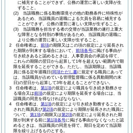
に補充することができず、公務の運営に著しい支障が生
ずること。
(2)
当該職務に係る勤務環境その他の勤務条件に特殊性が
あるため、当該職員の退職による欠員を容易に補充する
ことができず、公務の運営に著しい支障が生ずること。
(3)
当該職務を担当する者の交替が当該業務の遂行上重大
な障害となる特別の事情があるため、当該職員の退職に
より公務の運営に著しい支障が生ずること。
2
任命権者は、
前項
の期限又はこの項の規定により延長され
た期限が到来する場合において、
前項各号
に掲げる事由が
引き続きあると認めるときは、人事委員会の承認を得て、
これらの期限の翌日から起算して1年を超えない範囲内で期
限を延長することができる。
ただし、当該期限は、当該職
員に係る定年退職日
(
同項ただし書
に規定する職員にあって
は、当該職員が占めている管理監督職に係る異動期間の末
日)
の翌日から起算して3年を超えることができない。
3
任命権者は、
第1項
の規定により職員を引き続き勤務させ
る場合又は
前項
の規定により期限を延長する場合には、当
該職員の同意を得なければならない。
4
任命権者は、
第1項
の規定により引き続き勤務することと
された職員及び
第2項
の規定により期限が延長された職員に
ついて、
第1項
の期限又は
第2項
の規定により延長された期
限が到来する前に
第1項各号
に掲げる事由がなくなったと認
めるときは、当該職員の同意を得て、期日を定めて当該期
限を繰り上げるものとする。