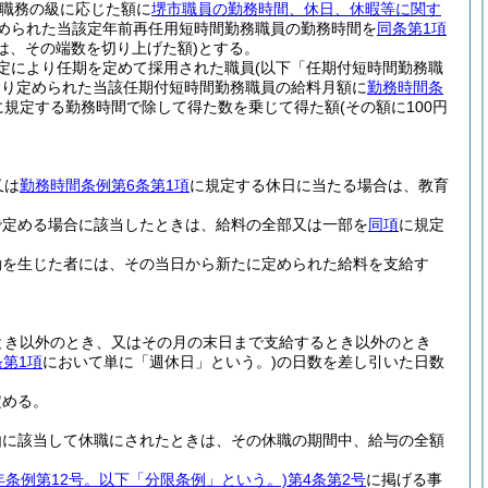
職務の級に応じた額に
堺市職員の勤務時間、休日、休暇等に関す
められた当該定年前再任用短時間勤務職員の勤務時間を
同条第1項
きは、その端数を切り上げた額)
とする。
規定により任期を定めて採用された職員
(以下「任期付短時間勤務職
より定められた当該任期付短時間勤務職員の給料月額に
勤務時間条
に規定する勤務時間で除して得た数を乗じて得た額
(その額に100円
又は
勤務時間条例第6条第1項
に規定する休日に当たる場合は、教育
で定める場合に該当したときは、給料の全部又は一部を
同項
に規定
動を生じた者には、その当日から新たに定められた給料を支給す
とき以外のとき、又はその月の末日まで支給するとき以外のとき
条第1項
において単に「週休日」という。)
の日数を差し引いた日数
定める。
事由に該当して休職にされたときは、その休職の期間中、給与の全額
7年条例第12号。以下「分限条例」という。)
第4条第2号
に掲げる事