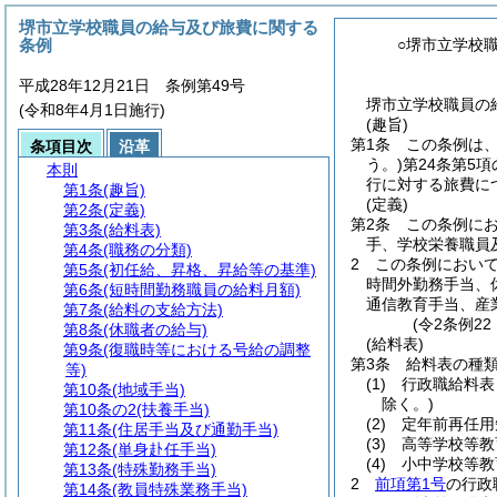
堺市立学校職員の給与及び旅費に関する
条例
○堺市立学校
平成28年12月21日 条例第49号
堺市立学校職員の
(令和8年4月1日施行)
(趣旨)
第1条
この条例は
条項目次
沿革
う。)
第24条第5
本則
行に対する旅費に
第1条
(趣旨)
(定義)
第2条
(定義)
第2条
この条例に
第3条
(給料表)
手、学校栄養職員
第4条
(職務の分類)
2
この条例におい
第5条
(初任給、昇格、昇給等の基準)
時間外勤務手当、
第6条
(短時間勤務職員の給料月額)
通信教育手当、産
第7条
(給料の支給方法)
(令2条例22
第8条
(休職者の給与)
(給料表)
第9条
(復職時等における号給の調整
第3条
給料表の種
等)
(1)
行政職給料表
第10条
(地域手当)
除く。)
第10条の2
(扶養手当)
(2)
定年前再任用
第11条
(住居手当及び通勤手当)
(3)
高等学校等教
第12条
(単身赴任手当)
(4)
小中学校等教
第13条
(特殊勤務手当)
2
前項第1号
の行政
第14条
(教員特殊業務手当)