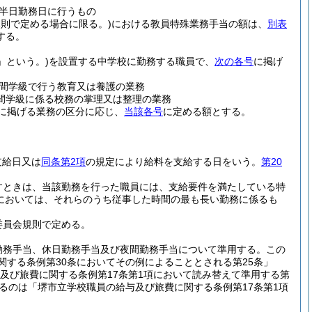
半日勤務日に行うもの
規則で定める場合に限る。)
における教員特殊業務手当の額は、
別表
する。
」という。)
を設置する中学校に勤務する職員で、
次の各号
に掲げ
間学級で行う教育又は養護の業務
学級に係る校務の掌理又は整理の業務
に掲げる業務の区分に応じ、
当該各号
に定める額とする。
支給日又は
同条第2項
の規定により給料を支給する日をいう。
第20
すときは、当該勤務を行った職員には、支給要件を満たしている特
合においては、それらのうち従事した時間の最も長い勤務に係るも
委員会規則で定める。
勤務手当、休日勤務手当及び夜間勤務手当について準用する。
この
関する条例第30条においてその例によることとされる第25条」
与及び旅費に関する条例第17条第1項において読み替えて準用する第
あるのは「堺市立学校職員の給与及び旅費に関する条例第17条第1項