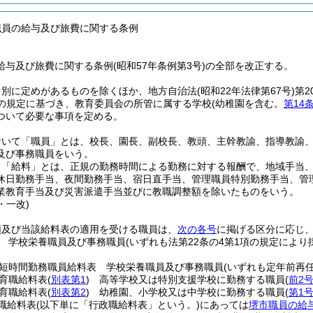
職員の給与及び旅費に関する条例
給与及び旅費に関する条例(昭和57年条例第3号)の全部を改正する。
、別に定めがあるものを除くほか、地方自治法
(昭和22年法律第67号)
第2
項の規定に基づき、教育委員会の所管に属する学校
(幼稚園を含む。
第14
ついて必要な事項を定める。
おいて「職員」とは、校長、園長、副校長、教頭、主幹教諭、指導教諭
及び事務職員をいう。
て「給料」とは、正規の勤務時間による勤務に対する報酬で、地域手当
休日勤務手当、夜間勤務手当、宿日直手当、管理職員特別勤務手当、管
業教育手当及び災害派遣手当並びに教職調整額を除いたものをいう。
・一改)
類及び当該給料表の適用を受ける職員は、
次の各号
に掲げる区分に応じ
 学校栄養職員及び事務職員
(いずれも法第22条の4第1項の規定によ
短時間勤務職員給料表 学校栄養職員及び事務職員
(いずれも定年前再
育職給料表
(
別表第1
)
高等学校又は特別支援学校に勤務する職員
(
前2
育職給料表
(
別表第2
)
幼稚園、小学校又は中学校に勤務する職員
(
第1
職給料表
(以下単に「行政職給料表」という。)
にあっては
堺市職員の給