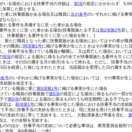
がいる場合における扶養手当の月額は、
前項
の規定にかかわらず、5,
に加算した額とする。
った者に扶養親族がある場合又は職員に
次の各号
のいずれかに掲げる事
ばならない。
族たる要件を具備するに至った者がある場合
要件を欠くに至った者がある場合
(扶養親族たる子又は
第2項第2号
若し
より、扶養親族たる要件を欠くに至った場合を除く。)
は、新たに職員となった者に扶養親族がある場合においてはその者が職
てその職員に
同項第1号
に掲げる事実が生じたときはその事実が生じた
し、扶養手当を受けている職員が離職し、又は死亡した場合においては
で
同項
の規定による届出に係るものの全てが扶養親族たる要件を欠くに
ときは、その日の属する月の前月)
をもって終わる。
ただし、扶養手当の
15日を経過した後になされたときは、当該届出を受理した日の属する月
の各号
のいずれかに掲げる事実が生じた場合においては、その事実が生
支給額を改定する。
けている職員に更に
第5項第1号
に掲げる事実が生じた場合
けている職員の扶養親族で
第5項
の規定による届出に係るものの一部が
子で
第5項
の規定による届出に係るもののうち特定期間にある子でなか
規定は、
前項第1号
に掲げる事実が生じた場合における扶養手当の支給
って不当に扶養手当の支給を受けたときは、現に支給を受けた扶養手当
料の支給方法に準じて支給する。
ただし、欠勤
(遅参及び早退を含む。
第
当は、その全額を支給する。
もののほか、扶養手当の支給について必要な事項は、教育委員会規則で
23・追加、令6条例41・一改)