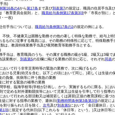
手当)
例第16条の4
から
第17条
まで及び
別表第7
の規定は、職員の住居手当及
は「教育委員会規則」と、
職員給与条例第17条第3項
中「市長が別に」
3・一改)
赴任手当については、
職員給与条例第17条の2
の規定の例による。
、不快、不健康又は困難な勤務その他の著しく特殊な勤務で、給与上特
れるものに従事する職員には、その勤務の特殊性に応じて、特殊勤務手
種類は、教員特殊業務手当及び夜間教育等勤務手当とする。
)
務手当は、教育職員のうち、その属する職務の級が1級、2級又は3級で
当該業務が、
別表第5
の左欄に掲げる業務の区分に応じ、それぞれ
同表
において行う非常災害時等の緊急の業務で、次に掲げるもの
における児童
(幼児を含む。以下この項において同じ。)
若しくは生徒の
徒の負傷、疾病等に伴う救急の業務
徒に対する緊急の補導の業務
間学校、臨海学校等
(学校が計画し、かつ、実施するものに限る。)
にお
則で定める対外運動競技等において児童又は生徒を引率して行う指導の
において行われる部活動又は補習若しくは講習
(正規の教育課程に基づ
生徒に対する指導の業務で、週休日
(
勤務時間条例第3条第3項
の規定に
を割り振られた日を除く。
次号
及び
別表第5
において「全日週休日」とい
第1項
に規定する代休日
(以下これらを「休日等」という。)
又は休日等に
5
において「半日勤務日」という。)
に行うもの