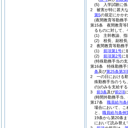
(5)
入学試験に係
2
被害が特に甚大
第5
の規定にかか
(夜間教育等勤務手
第15条
夜間教育等
るものに対して、
(1)
主幹教諭、指
(2)
校長、副校長
2
夜間教育等勤務
(1)
前項第1号
に
(2)
前項第2号
に
(特殊勤務手当の支
第16条
特殊勤務手
条
及び
第25条第3
2
一の日における
殊勤務手当のうち
の)
のみを支給する
3
前3条
及び
前2項
(時間外勤務手当
第17条
職員給与条
場合において、こ
と、
職員給与条例第
19条から第20条
において読み替え