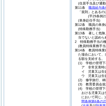
(住居手当及び通勤
第11条
職員給与条
「規則」とあるの
(平29条例2
(単身赴任手当)
第12条
職員の単身
(特殊勤務手当)
第13条
著しく危険
当でないと認めら
2
特殊勤務手当の
(教員特殊業務手当
第14条
教員特殊業
た場合において、
る額を支給する。
(1)
学校の管理下
ア
非常災害時
イ
児童又は生
ウ
児童又は生
(2)
修学旅行、林
(3)
教育委員会規
(4)
学校の管理下
おける児童又は
において同じ。)
間条例第6条の2
(
次号
及び
別表第