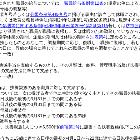
にされた職員の給与については、
職員給与条例第12条
の規定の例による
号給の調整等)
2項各号若しくは
分限条例第4条各号
に掲げる事由に該当して休職にされ、
しくは教育公務員特例法
(昭和24年法律第1号)
第26条第1項に規定する
の処遇等に関する条例
(昭和63年条例第20号)
第2条第1項
若しくは
堺市公
より派遣された職員が職務に復帰し、又は休暇のため勤務していなかっ
修学休業の期間、派遣の期間又は休暇の期間を
別表第4
に定めるところ
務したものとみなして、調整期間に応じ、復職し、職務に復帰し、若し
の日に、昇給の場合に準じてこれらの職員の号給を調整することができ
・一改)
地域手当を支給するものとし、その月額は、給料、管理職手当及び扶養手
料の支給方法に準じて支給する。
・一改)
当は、扶養親族のある職員に対して支給する。
については、次に掲げる者で他に生計の途がなく主としてその職員の扶
る日以後の最初の3月31日までの間にある子
る日以後の最初の3月31日までの間にある孫
父母及び祖父母
る日以後の最初の3月31日までの間にある弟妹
障害を有する者
、扶養親族1人につき6,500円
(
前項第1号
に該当する扶養親族
(以下この
。
うちに15歳に達する日後の最初の4月1日から22歳に達する日以後の最