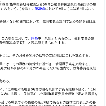
。
育職員
(指導改善研修被認定者
(教育公務員特例法第25条第1項の規
ものをいう。)
を除く。
第29条
において同じ。)
には適用しない。
0円を超えない範囲内において、教育委員会規則で定める額を宿日直
。
この場合において、
同条
中「規則」とあるのは「教育委員会規
条例第21条第1項」と読み替えるものとする。
手当は、その月分を翌月の給料の支給期日にこれを支給する。
員には、その職務の特殊性に基づき、管理職手当を支給する。
給の給料月額の100分の25を超えない範囲内で、教育委員会規則
定める。
う。)
に在職する職員
(教育委員会規則で定める職員を除く。)
に対
月以内に退職し、又は死亡した職員
(教育委員会規則で定める職員を
を受ける職員でその職務の級が6級であるもの並びに同表以外の各