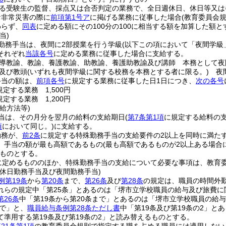
る受験生の監督、採点又は合否判定の業務で、全日週休日、休日等又は
な非常災害の際に
前項第1号ア
に掲げる業務に従事した場合
(教育委員会
わらず、
同表
に定める額にその100分の100に相当する額を加算した額と
当)
勤務手当は、夜間に2部授業を行う学級
(以下この項において「夜間学級
それぞれ
当該各号
に定める業務に従事した場合に支給する。
導教諭、教諭、養護教諭、助教諭、養護助教諭及び講師 本務として夜
及び教頭
(いずれも夜間学級に関する校務を本務とする者に限る。)
夜間
手当の額は、
前項各号
に規定する業務に従事した日1日につき、
次の各号
規定する業務 1,500円
規定する業務 1,200円
給方法等)
当は、その月分を翌月の給料の支給期日
(
第7条第1項
に規定する給料の
項
において同じ。)
に支給する。
勤務が、
前2条
に規定する特殊勤務手当の支給要件の2以上を同時に満た
、手当の額が最も高額であるもの
(最も高額であるものが2以上ある場
ものとする。
に定めるもののほか、特殊勤務手当の支給について必要な事項は、教育
、休日勤務手当及び夜間勤務手当)
例第19条
から
第20条
まで、
第26条
及び
第28条
の規定は、職員の時間外
れらの規定中「第25条」とあるのは「堺市立学校職員の給与及び旅費に
26条
中「第19条から第20条まで」とあるのは「堺市立学校職員の給
まで」と、
職員給与条例第28条ただし書
中「第19条及び第19条の2」と
て準用する第19条及び第19条の2」と読み替えるものとする。