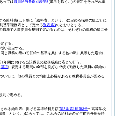
あっては
職員給与条例別表第5
(備考を除く。)
の規定をそれぞれ準
する給料表
(以下単に「給料表」という。)
に定める職務の級ごとに
級別基準職務表として定める
別表第3
のとおりとする。
の職務で人事委員会規則で定めるものは、それぞれの職務の級に分
決定する。
に従い決定する。
ら同じ職務の級の初任給の基準を異にする他の職に異動した場合に
前1年間における当該職員の勤務成績に応じて行う。
、
同項
に規定する期間の全部を良好な成績で勤務した職員の昇給の
については、他の職員との均衡上必要があると教育委員会が認める
規則で定める。
用される給料表に掲げる基準給料月額
(
第3条第1項第3号
の高等学校
職員」という。)
にあっては、これらの給料表の定年前再任用短時