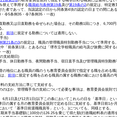
21条第1項
の教育委員会規則で指定する職を占める職員には適用しない
み替えて準用する
職員給与条例第19条
及び
第19条の2
の規定は、特定教
けた者であって、当該認定の日から同条第4項の認定の日までの間にある
23・令5条例35・令7条例35・一改)
直勤務又は日直勤務を命ぜられた場合は、その勤務1回につき、6,70
る。
は、
前項
に規定する勤務については適用しない。
手当)
例第21条の3
の規定は、職員の管理職員特別勤務手当について準用する
項
中「前条第1項」とあるのは「堺市立学校職員の給与及び旅費に関する
・一改)
の支給期日)
手当、休日勤務手当、夜間勤務手当、宿日直手当及び管理職員特別勤務
督の地位にある職員の職のうち教育委員会規則で指定する職を占める職
額は、
前項
に規定する職を占める職員の属する職務の級における最高の号
。
給料の支給方法に準じて支給する。
ののほか、管理職手当の支給について必要な事項は、教育委員会規則で
6月1日及び12月1日
(以下この条においてこれらの日を「基準日」とい
準日の属する月の教育委員会規則で定める日に支給する。
基準日前1か
において「基準日前退職職員等」という。)
についても、同様とする。
期末手当基礎額に100分の126.25を乗じて得た額
(行政職給料表の適用