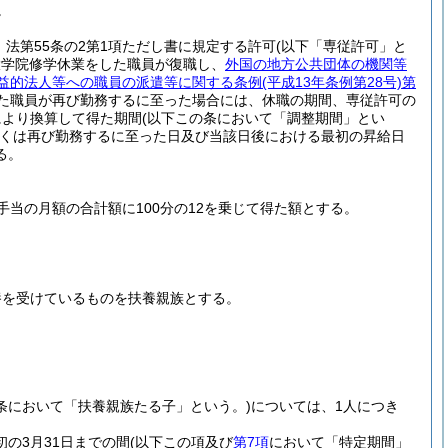
。
法第55条の2第1項ただし書に規定する許可
(以下「専従許可」と
大学院修学休業をした職員が復職し、
外国の地方公共団体の機関等
益的法人等への職員の派遣等に関する条例
(平成13年条例第28号)
第
た職員が再び勤務するに至った場合には、休職の期間、専従許可の
により換算して得た期間
(以下この条において「調整期間」とい
くは再び勤務するに至った日及び当該日後における最初の昇給日
る。
当の月額の合計額に100分の12を乗じて得た額とする。
養を受けているものを扶養親族とする。
条において「扶養親族たる子」という。)
については、1人につき
初の3月31日までの間
(以下この項及び
第7項
において「特定期間」