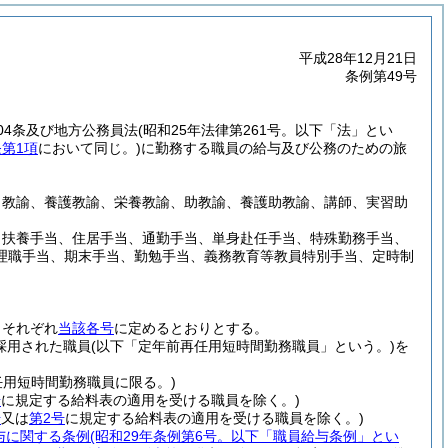
平成28年12月21日
条例第49号
04条及び地方公務員法
(昭和25年法律第261号。以下「法」とい
条第1項
において同じ。)
に勤務する職員の給与及び公務のための旅
、教諭、養護教諭、栄養教諭、助教諭、養護助教諭、講師、実習助
、扶養手当、住居手当、通勤手当、単身赴任手当、特殊勤務手当、
理職手当、期末手当、勤勉手当、義務教育等教員特別手当、定時制
、それぞれ
当該各号
に定めるとおりとする。
り採用された職員
(以下「定年前再任用短時間勤務職員」という。)
を
任用短時間勤務職員に限る。)
号
に規定する給料表の適用を受ける職員を除く。)
号
又は
第2号
に規定する給料表の適用を受ける職員を除く。)
与に関する条例
(昭和29年条例第6号。以下「職員給与条例」とい