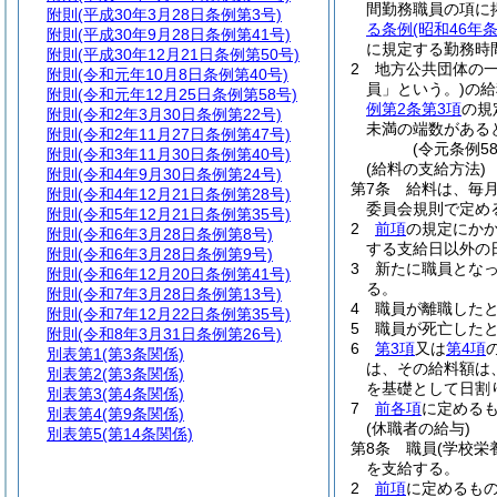
間勤務職員の項に
附則
(平成30年3月28日条例第3号)
る条例
(昭和46年
附則
(平成30年9月28日条例第41号)
に規定する勤務時
附則
(平成30年12月21日条例第50号)
2
地方公共団体の
附則
(令和元年10月8日条例第40号)
員」という。)
の給
附則
(令和元年12月25日条例第58号)
例第2条第3項
の規
附則
(令和2年3月30日条例第22号)
未満の端数がある
附則
(令和2年11月27日条例第47号)
(令元条例5
附則
(令和3年11月30日条例第40号)
(給料の支給方法)
附則
(令和4年9月30日条例第24号)
第7条
給料は、毎月
附則
(令和4年12月21日条例第28号)
委員会規則で定め
附則
(令和5年12月21日条例第35号)
2
前項
の規定にか
附則
(令和6年3月28日条例第8号)
する支給日以外の
附則
(令和6年3月28日条例第9号)
3
新たに職員とな
附則
(令和6年12月20日条例第41号)
る。
附則
(令和7年3月28日条例第13号)
4
職員が離職した
附則
(令和7年12月22日条例第35号)
5
職員が死亡した
附則
(令和8年3月31日条例第26号)
6
第3項
又は
第4項
別表第1
(第3条関係)
は、その給料額は
別表第2
(第3条関係)
を基礎として日割
別表第3
(第4条関係)
7
前各項
に定める
別表第4
(第9条関係)
(休職者の給与)
別表第5
(第14条関係)
第8条
職員
(学校栄
を支給する。
2
前項
に定めるもの