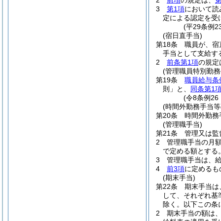
2
前項
の規定は、
第
3
第1項
において読
定による認定を受
(平29条例
(宿日直手当)
第18条
職員が、宿
手当として支給す
2
前条第1項
の規定
(管理職員特別勤務
第19条
職員給与条
則」と、
同条第1
(令8条例26
(時間外勤務手当等
第20条
時間外勤務
(管理職手当)
第21条
管理又は監
2
管理職手当の月
で定める額とする
3
管理職手当は、
4
前3項
に定めるも
(期末手当)
第22条
期末手当は、
して、それぞれ基
除く。以下この条
2
期末手当の額は、