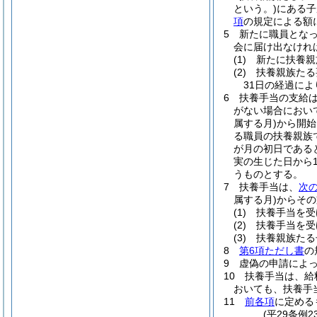
という。)
にある子
項
の規定による額
5
新たに職員とな
会に届け出なけれ
(1)
新たに扶養親
(2)
扶養親族たる
31日の経過に
6
扶養手当の支給
がない場合におい
属する月)
から開始
る職員の扶養親族
が月の初日である
実の生じた日から
うものとする。
7
扶養手当は、
次
属する月)
からその
(1)
扶養手当を受
(2)
扶養手当を受
(3)
扶養親族たる
8
第6項ただし書
の
9
虚偽の申請によ
10
扶養手当は、給
おいても、扶養手
11
前各項
に定める
(平29条例