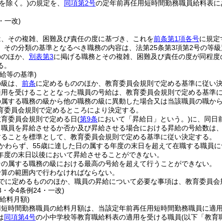
考を除く。)
の規定を、
同項第2号
の定年前再任用短時間勤務職員給料表に
・一改)
は、その複雑、困難及び責任の度に基づき、これを
前条第1項各号
に規定
、その分類の基準となるべき職務の内容は、法第25条第3項第2号の等
ののほか、
別表第3
に掲げる職務とその複雑、困難及び責任の度が同程度
る。
給等の基準)
の級は、
前条
に定めるもののほか、教育委員会規則で定める基準に従い
適用を受けることとなった職員の号給は、教育委員会規則で定める基準
の属する職務の級から他の職務の級に異動した場合又は当該職員の職か
育委員会規則で定めるところにより決定する。
教育委員会規則で定める日
(
第9条
において「昇給日」という。)
に、同日
り職員を昇給させるか否か及び昇給させる場合における昇給の号給数は
することを標準として、教育委員会規則で定める基準に従い決定する。
かわらず、55歳に達した日の属する年度の末日を超えて在職する職員
年度の末日以後において昇給させることができない。
その属する職務の級における最高の号給を超えて行うことができない。
予算の範囲内で行わなければならない。
でに定めるもののほか、職員の昇給について必要な事項は、教育委員会
3・令4条例24・一改)
給料月額)
用短時間勤務職員の給料月額は、当該定年前再任用短時間勤務職員に適
は
同項第4号
の小中学校等教育職給料表の適用を受ける職員
(以下「教育