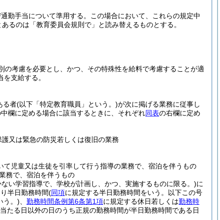
び通勤手当について準用する。
この場合において、これらの規定中
とあるのは「教育委員会規則で」と読み替えるものとする。
別の考慮を必要とし、かつ、その特殊性を給料で考慮することが適
当を支給する。
ある者
(以下「特定教育職員」という。)
が次に掲げる業務に従事し
の中欄に定める場合に該当するときに、それぞれ
同表
の右欄に定め
保護又は緊急の防災若しくは復旧の業務
いて児童又は生徒を引率して行う指導の業務で、宿泊を伴うもの
業務で、宿泊を伴うもの
かない学習指導で、学校が計画し、かつ、実施するものに限る。)
に
より半日勤務時間
(
同項
に規定する半日勤務時間をいう。以下この号
う。)
、
勤務時間条例第6条第1項
に規定する休日若しくは
勤務時
当たる日以外の日のうち正規の勤務時間が半日勤務時間である日