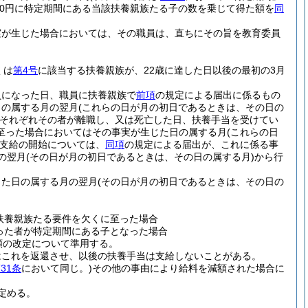
000円に特定期間にある当該扶養親族たる子の数を乗じて得た額を
同
実が生じた場合においては、その職員は、直ちにその旨を教育委員
くは
第4号
に該当する扶養親族が、22歳に達した日以後の最初の3月
員になった日、職員に扶養親族で
前項
の規定による届出に係るもの
日の属する月の翌月
(これらの日が月の初日であるときは、その日の
それぞれその者が離職し、又は死亡した日、扶養手当を受けてい
至った場合においてはその事実が生じた日の属する月
(これらの日
支給の開始については、
同項
の規定による届出が、これに係る事
の翌月
(その日が月の初日であるときは、その日の属する月)
から行
じた日の属する月の翌月
(その日が月の初日であるときは、その日の
扶養親族たる要件を欠くに至った場合
った者が特定期間にある子となった場合
額の改定について準用する。
はこれを返還させ、以後の扶養手当は支給しないことがある。
31条
において同じ。)
その他の事由により給料を減額された場合に
定める。