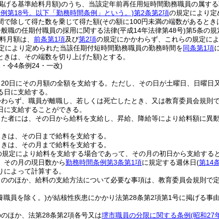
掲げる基準給料月額)
のうち、当該定年前再任用短時間勤務職員の属する
条例第18号。以下「勤務時間条例」という。)
第2条第2項
の規定により定
間で除して得た数を乗じて得た額
(その額に100円未満の端数があると
一般職の任期付職員の採用に関する法律
(平成14年法律第48号)
第5条の
料月額は、
前条第1項
及び
第2項
の規定にかかわらず、これらの規定に
定により定められた当該任期付短時間勤務職員の勤務時間を
同条第1項
ときは、その端数を切り上げた額)
とする。
8・令4条例24・一改)
20日にその月額の全額を支給する。
ただし、その日が土曜日、日曜日
る日に支給する。
かわらず、職員が離職し、若しくは死亡したとき、又は教育委員会規則
日に支給することができる。
った者には、その日から給料を支給し、昇給、降給等により給料額に異
ときは、その日まで給料を支給する。
ときは、その月まで給料を支給する。
の規定により給料を支給する場合であって、その月の初日から支給する
、その月の現日数から
勤務時間条例第3条第1項
に規定する週休日
(
第14
りによって計算する。
もののほか、給料の支給方法について必要な事項は、教育委員会規則で
養職員を除く。)
が結核性疾患にかかり法第28条第2項第1号に掲げる
のほか、法第28条第2項各号又は
堺市職員の分限に関する条例
(昭和2