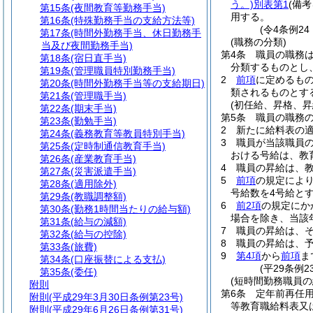
う。)
別表第1
(備
第15条
(夜間教育等勤務手当)
用する。
第16条
(特殊勤務手当の支給方法等)
(令4条例24
第17条
(時間外勤務手当、休日勤務手
(職務の分類)
当及び夜間勤務手当)
第4条
職員の職務
第18条
(宿日直手当)
分類するものとし
第19条
(管理職員特別勤務手当)
2
前項
に定めるも
第20条
(時間外勤務手当等の支給期日)
類されるものとす
第21条
(管理職手当)
(初任給、昇格、昇
第22条
(期末手当)
第5条
職員の職務
第23条
(勤勉手当)
2
新たに給料表の
第24条
(義務教育等教員特別手当)
3
職員が当該職員
第25条
(定時制通信教育手当)
おける号給は、教
第26条
(産業教育手当)
4
職員の昇給は、
第27条
(災害派遣手当)
5
前項
の規定によ
第28条
(適用除外)
号給数を4号給と
第29条
(教職調整額)
6
前2項
の規定にか
第30条
(勤務1時間当たりの給与額)
場合を除き、当該
第31条
(給与の減額)
7
職員の昇給は、
第32条
(給与の控除)
8
職員の昇給は、
第33条
(旅費)
9
第4項
から
前項
ま
第34条
(口座振替による支払)
(平29条例2
第35条
(委任)
(短時間勤務職員の
附則
第6条
定年前再任
附則
(平成29年3月30日条例第23号)
等教育職給料表又
附則
(平成29年6月26日条例第31号)