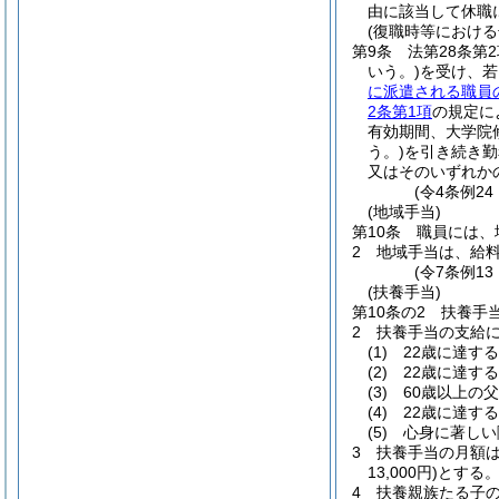
由に該当して休職
(復職時等における
第9条
法第28条第
いう。)
を受け、若
に派遣される職員
2条第1項
の規定に
有効期間、大学院
う。)
を引き続き勤
又はそのいずれか
(令4条例24
(地域手当)
第10条
職員には、
2
地域手当は、給
(令7条例13
(扶養手当)
第10条の2
扶養手
2
扶養手当の支給
(1)
22歳に達す
(2)
22歳に達す
(3)
60歳以上の
(4)
22歳に達す
(5)
心身に著しい
3
扶養手当の月額は
13,000円)
とする
4
扶養親族たる子の