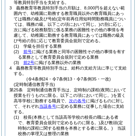
等教員特別手当を支給する。
3
義務教育等教員特別手当の月額は、8,000円を超えない範
囲内で、幼稚園に勤務する教育職員以外の教育職員にあっ
ては職務の級及び号給
(定年前再任用短時間勤務職員につい
ては、職務の級。以下この項において同じ。)
の別に応じ、
次に掲げる校務類型に係る業務の困難性その他の事情を考
慮して、幼稚園に勤務する教育職員にあっては職務の級及
び号給の別に応じて教育委員会規則で定める。
(1)
学級を担任する業務
(2)
前号
に掲げる業務と同等の困難性その他の事情を有す
る業務として教育委員会規則で定める業務
(3)
前2号
に掲げる業務以外の業務
4
義務教育等教員特別手当は、給料の支給方法に準じて支給
する。
(令4条例24・令7条例13・令7条例35・一改)
(定時制通信教育手当)
第25条
定時制通信教育手当は、定時制の課程
(夜間において
授業を行うものに限る。以下この項において同じ。)
を置く
高等学校に勤務する職員で、
次の各号
に掲げるものに対し
て、それぞれ
当該各号
に定める業務に従事した場合に支給
する。
(1)
校長
(本務として当該高等学校の校長の職にある者
で、教育委員会規則で定めるものに限る。)
及び教頭
(定
時制の課程に関する校務を本務とする者に限る。)
当該
校務の掌理又は整理の業務