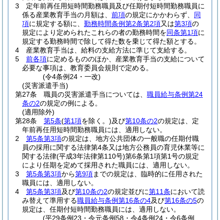
3
定年前再任用短時間勤務職員及び任期付短時間勤務職員に
係る産業教育手当の月額は、
前項
の規定にかかわらず、
同
項
に規定する額に、
勤務時間条例第2条第2項
又は
第3項
の
規定により定められたこれらの者の勤務時間を
同条第1項
に
規定する勤務時間で除して得た数を乗じて得た額とする。
4
産業教育手当は、給料の支給方法に準じて支給する。
5
前各項
に定めるもののほか、産業教育手当の支給について
必要な事項は、教育委員会規則で定める。
(令4条例24・一改)
(災害派遣手当)
第27条
職員の災害派遣手当については、
職員給与条例第24
条の2
の規定の例による。
(適用除外)
第28条
第5条
(
第1項
を除く。)
及び
第10条の2
の規定は、定
年前再任用短時間勤務職員には、適用しない。
2
第5条第3項
の規定は、地方公共団体の一般職の任期付職
員の採用に関する法律第4条又は地方公務員の育児休業等に
関する法律
(平成3年法律第110号)
第6条第1項第1号の規定
により任期を定めて採用された職員には、適用しない。
3
第5条第3項
から
第9項
までの規定は、臨時的に任用された
職員には、適用しない。
4
第5条第3項
及び
第10条の2
の規定並びに
第11条
において読
み替えて準用する
職員給与条例第16条の4
及び
第16条の5
の
規定は、任期付短時間勤務職員には、適用しない。
(平29条例23・令元条例58・令4条例24・令6条例