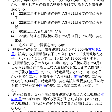
2
扶養手当の支給については、次に掲げる者で他に生計の途
がなく主としてその職員の扶養を受けているものを扶養親
族とする。
(1)
22歳に達する日以後の最初の3月31日までの間にある
子
(2)
22歳に達する日以後の最初の3月31日までの間にある
孫
(3)
60歳以上の父母及び祖父母
(4)
22歳に達する日以後の最初の3月31日までの間にある
弟妹
(5)
心身に著しい障害を有する者
3
扶養手当の月額は、扶養親族1人につき6,500円
(
前項第1
号
に該当する扶養親族
(以下この条において「扶養親族たる
子」という。)
については、1人につき13,000円)
とする。
4
扶養親族たる子のうちに15歳に達する日後の最初の4月1
日から22歳に達する日以後の最初の3月31日までの間
(以下
この項及び
第7項
において「特定期間」という。)
にある子
がいる場合における扶養手当の月額は、
前項
の規定にかか
わらず、5,000円に特定期間にある当該扶養親族たる子の数
を乗じて得た額を
同項
の規定による額に加算した額とす
る。
5
新たに職員となった者に扶養親族がある場合又は職員に
次
の各号
のいずれかに掲げる事実が生じた場合においては、
その職員は、直ちにその旨を教育委員会に届け出なければ
ならない。