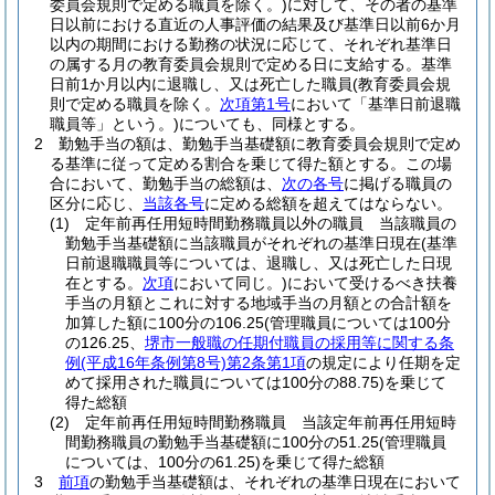
委員会規則で定める職員を除く。)
に対して、その者の基準
日以前における直近の人事評価の結果及び基準日以前6か月
以内の期間における勤務の状況に応じて、それぞれ基準日
の属する月の教育委員会規則で定める日に支給する。
基準
日前1か月以内に退職し、又は死亡した職員
(教育委員会規
則で定める職員を除く。
次項第1号
において「基準日前退職
職員等」という。)
についても、同様とする。
2
勤勉手当の額は、勤勉手当基礎額に教育委員会規則で定め
る基準に従って定める割合を乗じて得た額とする。
この場
合において、勤勉手当の総額は、
次の各号
に掲げる職員の
区分に応じ、
当該各号
に定める総額を超えてはならない。
(1)
定年前再任用短時間勤務職員以外の職員 当該職員の
勤勉手当基礎額に当該職員がそれぞれの基準日現在
(基準
日前退職職員等については、退職し、又は死亡した日現
在とする。
次項
において同じ。)
において受けるべき扶養
手当の月額とこれに対する地域手当の月額との合計額を
加算した額に100分の106.25
(管理職員については100分
の126.25、
堺市一般職の任期付職員の採用等に関する条
例
(平成16年条例第8号)
第2条第1項
の規定により任期を定
めて採用された職員については100分の88.75)
を乗じて
得た総額
(2)
定年前再任用短時間勤務職員 当該定年前再任用短時
間勤務職員の勤勉手当基礎額に100分の51.25
(管理職員
については、100分の61.25)
を乗じて得た総額
3
前項
の勤勉手当基礎額は、それぞれの基準日現在において