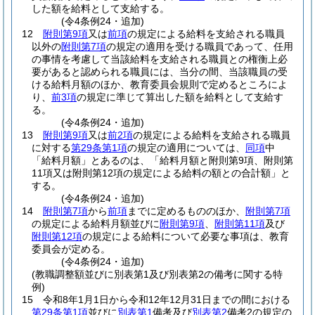
した額を給料として支給する。
(令4条例24・追加)
12
附則第9項
又は
前項
の規定による給料を支給される職員
以外の
附則第7項
の規定の適用を受ける職員であって、任用
の事情を考慮して当該給料を支給される職員との権衡上必
要があると認められる職員には、当分の間、当該職員の受
ける給料月額のほか、教育委員会規則で定めるところによ
り、
前3項
の規定に準じて算出した額を給料として支給す
る。
(令4条例24・追加)
13
附則第9項
又は
前2項
の規定による給料を支給される職員
に対する
第29条第1項
の規定の適用については、
同項
中
「給料月額」とあるのは、「給料月額と附則第9項、附則第
11項又は附則第12項の規定による給料の額との合計額」と
する。
(令4条例24・追加)
14
附則第7項
から
前項
までに定めるもののほか、
附則第7項
の規定による給料月額並びに
附則第9項
、
附則第11項
及び
附則第12項
の規定による給料について必要な事項は、教育
委員会が定める。
(令4条例24・追加)
(教職調整額並びに別表第1及び別表第2の備考に関する特
例)
15
令和8年1月1日から令和12年12月31日までの間における
第29条第1項
並びに
別表第1
備考及び
別表第2
備考2の規定の