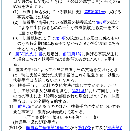
日が月の初日であるときは、その日の属する月)
からその支
給額を改定する。
(1)
扶養手当を受けている職員に更に
第5項第1号
に掲げる
事実が生じた場合
(2)
扶養手当を受けている職員の扶養親族で
第5項
の規定
による届出に係るものの一部が扶養親族たる要件を欠く
に至った場合
(3)
扶養親族たる子で
第5項
の規定による届出に係るもの
のうち特定期間にある子でなかった者が特定期間にある
子となった場合
8
第6項ただし書
の規定は、
前項第1号
に掲げる事実が生じ
た場合における扶養手当の支給額の改定について準用す
る。
9
虚偽の申請によって不当に扶養手当の支給を受けたとき
は、現に支給を受けた扶養手当はこれを返還させ、以後の
扶養手当は支給しないことがある。
10
扶養手当は、給料の支給方法に準じて支給する。
ただ
し、欠勤
(遅参及び早退を含む。
第31条
において同じ。)
そ
の他の事由により給料を減額された場合においても、扶養
手当は、その全額を支給する。
11
前各項
に定めるもののほか、扶養手当の支給について必
要な事項は、教育委員会規則で定める。
(平29条例23・追加、令6条例41・一改)
(住居手当及び通勤手当)
第11条
職員給与条例第16条の4
から
第17条
まで及び
別表第7