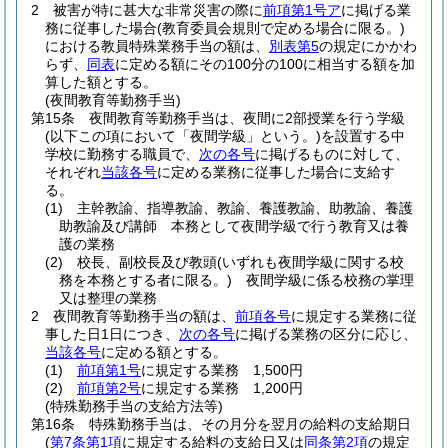
2
被害が特に甚大な非常災害の際に
前項第1号ア
に掲げる業
務に従事した場合
(教育委員会規則で定める場合に限る。)
における教員特殊業務手当の額は、
別表第5
の規定にかかわ
らず、
同表
に定める額にその100分の100に相当する額を加
算した額とする。
(夜間教育等勤務手当)
第15条
夜間教育等勤務手当は、夜間に2部授業を行う学級
(以下この項において「夜間学級」という。)
を設置する中
学校に勤務する職員で、
次の各号
に掲げるものに対して、
それぞれ
当該各号
に定める業務に従事した場合に支給す
る。
(1)
主幹教諭、指導教諭、教諭、養護教諭、助教諭、養護
助教諭及び講師 本務として夜間学級で行う教育又は養
護の業務
(2)
校長、副校長及び教頭
(いずれも夜間学級に関する校
務を本務とする者に限る。)
夜間学級に係る校務の掌理
又は整理の業務
2
夜間教育等勤務手当の額は、
前項各号
に規定する業務に従
事した日1日につき、
次の各号
に掲げる業務の区分に応じ、
当該各号
に定める額とする。
(1)
前項第1号
に規定する業務 1,500円
(2)
前項第2号
に規定する業務 1,200円
(特殊勤務手当の支給方法等)
第16条
特殊勤務手当は、その月分を翌月の給料の支給期日
(
第7条第1項
に規定する給料の支給日又は
同条第2項
の規定