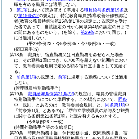
職を占める職員には適用しない。
3
第1項
において読み替えて準用する
職員給与条例第19条
及
び
第19条の2
の規定は、特定教育職員
(指導改善研修被認定
者
(教育公務員特例法第25条第1項の規定による認定を受け
た者であって、当該認定の日から同条第4項の認定の日まで
の間にあるものをいう。)
を除く。
第29条
において同じ。)
には適用しない。
(平29条例23・令5条例35・令7条例35・一改)
(宿日直手当)
第18条
職員が、宿直勤務又は日直勤務を命ぜられた場合
は、その勤務1回につき、6,700円を超えない範囲内におい
て、教育委員会規則で定める額を宿日直手当として支給す
る。
2
前条第1項
の規定は、
前項
に規定する勤務については適用
しない。
(管理職員特別勤務手当)
第19条
職員給与条例第21条の3
の規定は、職員の管理職員
特別勤務手当について準用する。
この場合において、
同条
中「規則」とあるのは「教育委員会規則」と、
同条第1項
中
「前条第1項」とあるのは「堺市立学校職員の給与及び旅費
に関する条例第21条第1項」と読み替えるものとする。
(令8条例26・一改)
(時間外勤務手当等の支給期日)
第20条
時間外勤務手当、休日勤務手当、夜間勤務手当、宿
日直手当及び管理職員特別勤務手当は、その月分を翌月の