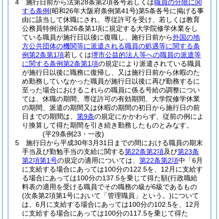
4
施行日前から法第28条第2項各号若しくは
職員の分限に関
する条例
(昭和26年大阪府条例第41号)
第5条各号に掲げる事
由に該当して休職にされ、専従許可を受け、若しくは教育
公務員特例法第26条第1項に規定する大学院修学休業をし
ている職員が施行日以後に復職し、施行日前から
外国の地
方公共団体の機関等に派遣される職員の処遇等に関する条
例第2条第1項
若しくは
堺市公益的法人等への職員の派遣等
に関する条例第2条第1項
の規定により派遣されている職員
が施行日以後に職務に復帰し、又は施行日前から休暇のた
め勤務していなかった職員が施行日以後に再び勤務するに
至った場合におけるこれらの職員に係る号給の調整につい
ては、休職の期間、専従許可の有効期間、大学院修学休業
の期間、派遣の期間又は休暇の期間の初日から施行日の前
日までの期間は、
第9条
の規定にかかわらず、従前の例によ
り換算して得た期間を引き続き勤務したものとみなす。
(平29条例23・一改)
5
施行日から平成30年3月31日までの間における職員の期末
手当及び勤勉手当の支給に関する
第22条第2項
及び
第23条
第2項第1号
の規定の適用については、
第22条第2項
中「6月
に支給する場合にあっては100分の122.5を、12月に支給す
る場合にあっては100分の137.5を乗じて得た額
(行政職給
料表の適用を受ける職員でその職務の級が6級であるもの
(次条第2項第1号において「管理職員」という。)
について
は、6月に支給する場合にあっては100分の102.5を、12月
に支給する場合にあっては100分の117.5を乗じて得た