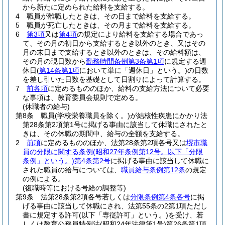
から新たに定められた給料を支給する。
4
職員が離職したときは、その日まで給料を支給する。
5
職員が死亡したときは、その月まで給料を支給する。
6
第3項
又は
第4項
の規定により給料を支給する場合であっ
て、その月の初日から支給するとき以外のとき、又はその
月の末日まで支給するとき以外のときは、その給料額は、
その月の現日数から
勤務時間条例第3条第1項
に規定する週
休日
(
第14条第1項
において単に「週休日」という。)
の日数
を差し引いた日数を基礎として日割りによって計算する。
7
前各項
に定めるもののほか、給料の支給方法について必要
な事項は、教育委員会規則で定める。
(休職者の給与)
第8条
職員
(学校栄養職員を除く。)
が結核性疾患にかかり法
第28条第2項第1号に掲げる事由に該当して休職にされたと
きは、その休職の期間中、給与の全額を支給する。
2
前項
に定めるもののほか、法第28条第2項各号又は
堺市職
員の分限に関する条例
(昭和27年条例第12号。以下「分限
条例」という。)
第4条第2号
に掲げる事由に該当して休職に
された職員の給与については、
職員給与条例第12条
の規定
の例による。
(復職時等における号給の調整等)
第9条
法第28条第2項各号若しくは
分限条例第4条各号
に掲
げる事由に該当して休職にされ、法第55条の2第1項ただし
書に規定する許可
(以下「専従許可」という。)
を受け、若
しくは教育公務員特例法
(昭和24年法律第1号)
第26条第1項