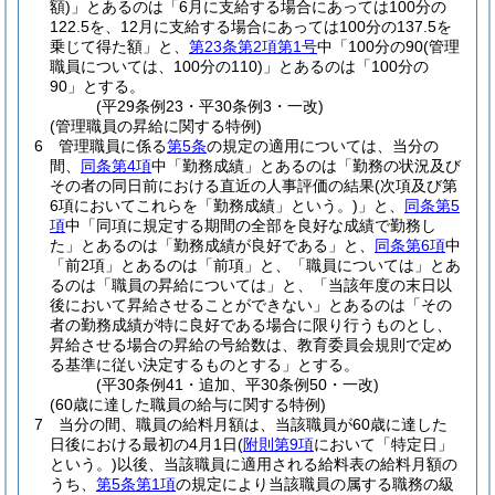
額)
」とあるのは「6月に支給する場合にあっては100分の
122.5を、12月に支給する場合にあっては100分の137.5を
乗じて得た額」と、
第23条第2項第1号
中「100分の90
(管理
職員については、100分の110)
」とあるのは「100分の
90」とする。
(平29条例23・平30条例3・一改)
(管理職員の昇給に関する特例)
6
管理職員に係る
第5条
の規定の適用については、当分の
間、
同条第4項
中「勤務成績」とあるのは「勤務の状況及び
その者の同日前における直近の人事評価の結果
(次項及び第
6項においてこれらを「勤務成績」という。)
」と、
同条第5
項
中「同項に規定する期間の全部を良好な成績で勤務し
た」とあるのは「勤務成績が良好である」と、
同条第6項
中
「前2項」とあるのは「前項」と、「職員については」とあ
るのは「職員の昇給については」と、「当該年度の末日以
後において昇給させることができない」とあるのは「その
者の勤務成績が特に良好である場合に限り行うものとし、
昇給させる場合の昇給の号給数は、教育委員会規則で定め
る基準に従い決定するものとする」とする。
(平30条例41・追加、平30条例50・一改)
(60歳に達した職員の給与に関する特例)
7
当分の間、職員の給料月額は、当該職員が60歳に達した
日後における最初の4月1日
(
附則第9項
において「特定日」
という。)
以後、当該職員に適用される給料表の給料月額の
うち、
第5条第1項
の規定により当該職員の属する職務の級