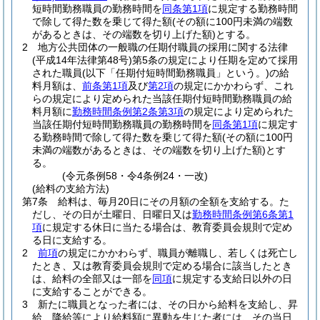
短時間勤務職員の勤務時間を
同条第1項
に規定する勤務時間
で除して得た数を乗じて得た額
(その額に100円未満の端数
があるときは、その端数を切り上げた額)
とする。
2
地方公共団体の一般職の任期付職員の採用に関する法律
(平成14年法律第48号)
第5条の規定により任期を定めて採用
された職員
(以下「任期付短時間勤務職員」という。)
の給
料月額は、
前条第1項
及び
第2項
の規定にかかわらず、これ
らの規定により定められた当該任期付短時間勤務職員の給
料月額に
勤務時間条例第2条第3項
の規定により定められた
当該任期付短時間勤務職員の勤務時間を
同条第1項
に規定す
る勤務時間で除して得た数を乗じて得た額
(その額に100円
未満の端数があるときは、その端数を切り上げた額)
とす
る。
(令元条例58・令4条例24・一改)
(給料の支給方法)
第7条
給料は、毎月20日にその月額の全額を支給する。
た
だし、その日が土曜日、日曜日又は
勤務時間条例第6条第1
項
に規定する休日に当たる場合は、教育委員会規則で定め
る日に支給する。
2
前項
の規定にかかわらず、職員が離職し、若しくは死亡し
たとき、又は教育委員会規則で定める場合に該当したとき
は、給料の全部又は一部を
同項
に規定する支給日以外の日
に支給することができる。
3
新たに職員となった者には、その日から給料を支給し、昇
給、降給等により給料額に異動を生じた者には、その当日