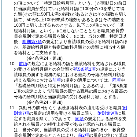
の項において「特定日給料月額」という。)
が異動日の前日
に当該職員が受けていた給料月額に100分の70を乗じて得
た額
(その額に50円未満の端数があるときはその端数を切り
捨て、50円以上100円未満の端数があるときはその端数を
100円に切り上げるものとする。以下この項において「基
礎給料月額」という。)
に達しないこととなる職員
(教育委
員会規則で定める職員を除く。)
には、当分の間、特定日以
後、
附則第7項
の規定により当該職員の受ける給料月額のほ
か、基礎給料月額と特定日給料月額との差額に相当する額
を給料として支給する。
(令4条例24・追加)
10
前項
の規定による給料の額と当該給料を支給される職員
の受ける給料月額との合計額が
第5条第1項
の規定により当
該職員の属する職務の級における最高の号給の給料月額を
超える場合における
前項
の規定の適用については、
同項
中
「基礎給料月額と特定日給料月額」とあるのは、「第5条第
1項の規定により当該職員の属する職務の級における最高の
号給の給料月額と当該職員の受ける給料月額」とする。
(令4条例24・追加)
11
異動日の前日から引き続き給料表の適用を受ける職員
(
附
則第7項
の規定の適用を受ける職員に限り、
附則第9項
に規
定する職員を除く。)
であって、
同項
の規定による給料を支
給される職員との権衡上必要があると認められる職員に
は、当分の間、当該職員の受ける給料月額のほか、教育委
員会規則で定めるところにより、
前2項
の規定に準じて算出