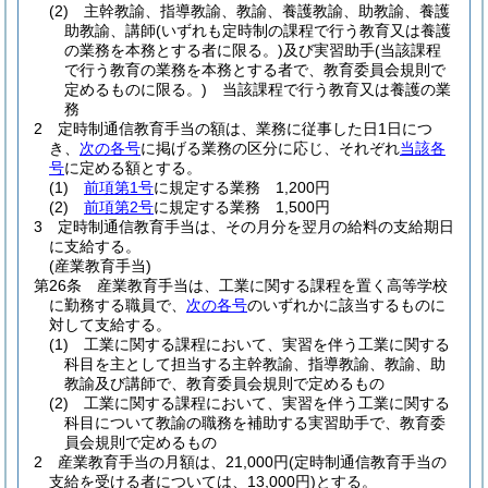
(2)
主幹教諭、指導教諭、教諭、養護教諭、助教諭、養護
助教諭、講師
(いずれも定時制の課程で行う教育又は養護
の業務を本務とする者に限る。)
及び実習助手
(当該課程
で行う教育の業務を本務とする者で、教育委員会規則で
定めるものに限る。)
当該課程で行う教育又は養護の業
務
2
定時制通信教育手当の額は、業務に従事した日1日につ
き、
次の各号
に掲げる業務の区分に応じ、それぞれ
当該各
号
に定める額とする。
(1)
前項第1号
に規定する業務 1,200円
(2)
前項第2号
に規定する業務 1,500円
3
定時制通信教育手当は、その月分を翌月の給料の支給期日
に支給する。
(産業教育手当)
第26条
産業教育手当は、工業に関する課程を置く高等学校
に勤務する職員で、
次の各号
のいずれかに該当するものに
対して支給する。
(1)
工業に関する課程において、実習を伴う工業に関する
科目を主として担当する主幹教諭、指導教諭、教諭、助
教諭及び講師で、教育委員会規則で定めるもの
(2)
工業に関する課程において、実習を伴う工業に関する
科目について教諭の職務を補助する実習助手で、教育委
員会規則で定めるもの
2
産業教育手当の月額は、21,000円
(定時制通信教育手当の
支給を受ける者については、13,000円)
とする。