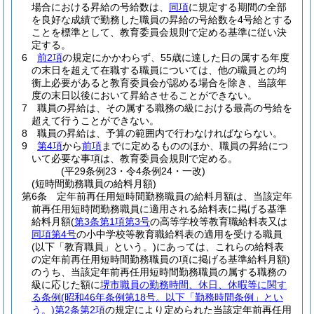
場合における昇給の号給数は、
同項
に規定する期間の全部
を良好な成績で勤務した職員の昇給の号給数を4号給とする
ことを標準として、教育委員会規則で定める基準に従い決
定する。
6
前2項
の規定にかかわらず、55歳に達した日の属する年度
の末日を超えて在職する職員については、他の職員との均
衡上必要があると教育委員会が認める場合を除き、当該年
度の末日以後において昇給させることができない。
7
職員の昇給は、その属する職務の級における最高の号給を
超えて行うことができない。
8
職員の昇給は、予算の範囲内で行わなければならない。
9
第4項
から
前項
までに定めるもののほか、職員の昇給につ
いて必要な事項は、教育委員会規則で定める。
(平29条例23・令4条例24・一改)
(短時間勤務職員の給料月額)
第6条
定年前再任用短時間勤務職員の給料月額は、当該定年
前再任用短時間勤務職員に適用される給料表に掲げる基準
給料月額
(
第3条第1項第3号
の高等学校等教育職給料表又は
同項第4号
の小中学校等教育職給料表の適用を受ける職員
(以下「教育職員」という。)
にあっては、これらの給料表
の定年前再任用短時間勤務職員の項に掲げる基準給料月額)
のうち、当該定年前再任用短時間勤務職員の属する職務の
級に応じた額に
堺市職員の勤務時間、休日、休暇等に関す
る条例
(昭和46年条例第18号。以下「勤務時間条例」とい
う。)
第2条第2項
の規定により定められた当該定年前再任用