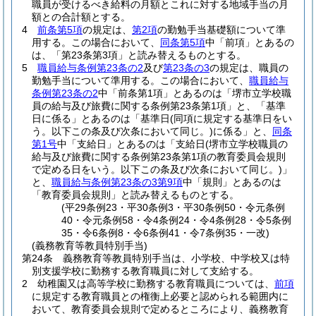
職員が受けるべき給料の月額とこれに対する地域手当の月
額との合計額とする。
4
前条第5項
の規定は、
第2項
の勤勉手当基礎額について準
用する。
この場合において、
同条第5項
中「前項」とあるの
は、「第23条第3項」と読み替えるものとする。
5
職員給与条例第23条の2
及び
第23条の3
の規定は、職員の
勤勉手当について準用する。
この場合において、
職員給与
条例第23条の2
中「前条第1項」とあるのは「堺市立学校職
員の給与及び旅費に関する条例第23条第1項」と、「基準
日に係る」とあるのは「基準日
(同項に規定する基準日をい
う。以下この条及び次条において同じ。)
に係る」と、
同条
第1号
中「支給日」とあるのは「支給日
(堺市立学校職員の
給与及び旅費に関する条例第23条第1項の教育委員会規則
で定める日をいう。以下この条及び次条において同じ。)
」
と、
職員給与条例第23条の3第9項
中「規則」とあるのは
「教育委員会規則」と読み替えるものとする。
(平29条例23・平30条例3・平30条例50・令元条例
40・令元条例58・令4条例24・令4条例28・令5条例
35・令6条例8・令6条例41・令7条例35・一改)
(義務教育等教員特別手当)
第24条
義務教育等教員特別手当は、小学校、中学校又は特
別支援学校に勤務する教育職員に対して支給する。
2
幼稚園又は高等学校に勤務する教育職員については、
前項
に規定する教育職員との権衡上必要と認められる範囲内に
おいて、教育委員会規則で定めるところにより、義務教育