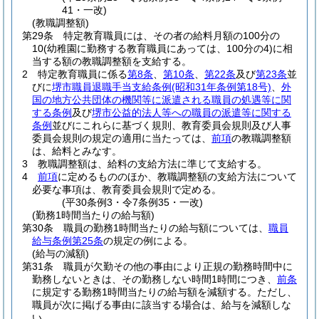
41・一改)
(教職調整額)
第29条
特定教育職員には、その者の給料月額の100分の
10
(幼稚園に勤務する教育職員にあっては、100分の4)
に相
当する額の教職調整額を支給する。
2
特定教育職員に係る
第8条
、
第10条
、
第22条
及び
第23条
並
びに
堺市職員退職手当支給条例
(昭和31年条例第18号)
、
外
国の地方公共団体の機関等に派遣される職員の処遇等に関
する条例
及び
堺市公益的法人等への職員の派遣等に関する
条例
並びにこれらに基づく規則、教育委員会規則及び人事
委員会規則の規定の適用に当たっては、
前項
の教職調整額
は、給料とみなす。
3
教職調整額は、給料の支給方法に準じて支給する。
4
前項
に定めるもののほか、教職調整額の支給方法について
必要な事項は、教育委員会規則で定める。
(平30条例3・令7条例35・一改)
(勤務1時間当たりの給与額)
第30条
職員の勤務1時間当たりの給与額については、
職員
給与条例第25条
の規定の例による。
(給与の減額)
第31条
職員が欠勤その他の事由により正規の勤務時間中に
勤務しないときは、その勤務しない時間1時間につき、
前条
に規定する勤務1時間当たりの給与額を減額する。
ただし、
職員が次に掲げる事由に該当する場合は、給与を減額しな
い。