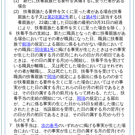
(1)
新たに扶養親族たる要件を具備するに至った者がある
場合
(2)
扶養親族たる要件を欠くに至った者がある場合
(扶養
親族たる子又は
第2項第2号
若しくは
第4号
に該当する扶
養親族が、22歳に達した日以後の最初の3月31日の経過
により、扶養親族たる要件を欠くに至った場合を除く。)
6
扶養手当の支給は、新たに職員となった者に扶養親族があ
る場合においてはその者が職員になった日、職員に扶養親
族で
前項
の規定による届出に係るものがない場合において
その職員に
同項第1号
に掲げる事実が生じたときはその事実
が生じた日の属する月の翌月
(これらの日が月の初日である
ときは、その日の属する月)
から開始し、扶養手当を受けて
いる職員が離職し、又は死亡した場合においてはそれぞれ
その者が離職し、又は死亡した日、扶養手当を受けている
職員の扶養親族で
同項
の規定による届出に係るものの全て
が扶養親族たる要件を欠くに至った場合においてはその事
実が生じた日の属する月
(これらの日が月の初日であるとき
は、その日の属する月の前月)
をもって終わる。
ただし、扶
養手当の支給の開始については、
同項
の規定による届出
が、これに係る事実の生じた日から15日を経過した後にな
されたときは、当該届出を受理した日の属する月の翌月
(そ
の日が月の初日であるときは、その日の属する月)
から行う
ものとする。
7
扶養手当は、
次の各号
のいずれかに掲げる事実が生じた場
合においては、その事実が生じた日の属する月の翌月
(その