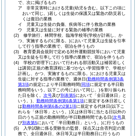
で、次に掲げるもの
ア
非常災害時における児童
(幼児を含む。以下この項に
おいて同じ。)
若しくは生徒の保護又は緊急の防災若し
くは復旧の業務
イ
児童又は生徒の負傷、疾病等に伴う救急の業務
ウ
児童又は生徒に対する緊急の補導の業務
(2)
修学旅行、林間学校、臨海学校等
(学校が計画し、か
つ、実施するものに限る。)
において児童又は生徒を引率
して行う指導の業務で、宿泊を伴うもの
(3)
教育委員会規則で定める対外運動競技等において児童
又は生徒を引率して行う指導の業務で、宿泊を伴うもの
(4)
学校の管理下において行われる部活動又は補習若しく
は講習
(正規の教育課程に基づかない学習指導で、学校が
計画し、かつ、実施するものに限る。)
における児童又は
生徒に対する指導の業務で、週休日
(
勤務時間条例第3条
第3項
の規定により半日勤務時間
(
同項
に規定する半日勤
務時間をいう。以下この号において同じ。)
を割り振られ
た日を除く。
次号
及び
別表第5
において「全日週休日」と
いう。)
、
勤務時間条例第6条第1項
に規定する休日若しく
は
勤務時間条例第6条の2第1項
に規定する代休日
(以下こ
れらを「休日等」という。)
又は休日等に当たる日以外の
日のうち正規の勤務時間が半日勤務時間である日
(
次号
及
び
別表第5
において「半日勤務日」という。)
に行うもの
(5)
入学試験に係る受験生の監督、採点又は合否判定の業
務で、全日週休日、休日等又は半日勤務日に行うもの