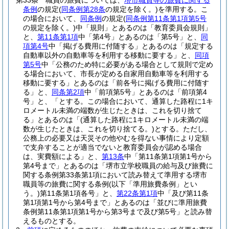
第33条
職員の旅費については、
堺市職員等の旅費に関する
条例
の規定
(
同条例第28条
の規定を除く。)
を準用する。
こ
の場合において、
同条例
の規定
(
同条例第11条第1項第5号
の規定を除く。)
中「規則」とあるのは「教育委員会規則」
と、
第11条第1項
中「第4号」とあるのは「第5号」と、
同
項第4号
中「掲げる費用に付随する」とあるのは「規定する
自動車以外の自動車等を利用する移動に要する」と、
同項
第5号
中「公務のため特に必要がある場合として規則で定め
る場合において、市長が定める自家用自動車等を利用する
移動に要する」とあるのは「前各号に掲げる費用に付随す
る」と、
同条第2項
中「前項第5号」とあるのは「前項第4
号」と、「とする。この場合において、通算した路程に1キ
ロメートル未満の端数が生じたときは、これを切り捨て
る」とあるのは「
(通算した路程に1キロメートル未満の端
数が生じたときは、これを切り捨てる。)
とする。ただし、
公務上の必要又は天災その他やむを得ない事情により定額
で支弁することが適当でないと教育委員会が認める場合
は、実費額による」と、
第13条
中「第11条第1項第1号から
第4号まで」とあるのは「堺市立学校職員の給与及び旅費に
関する条例第33条第1項において読み替えて準用する堺市
職員等の旅費に関する条例
(以下「準用旅費条例」とい
う。)
第11条第1項各号」と、
第22条第1項
中「及び第11条
第1項第1号から第4号まで」とあるのは「並びに準用旅費
条例第11条第1項第1号から第3号まで及び第5号」と読み替
えるものとする。