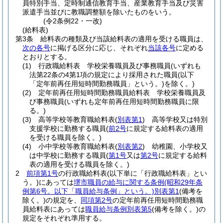
員特別手当、定時制通信教育手当、産業教育手当及び災害
派遣手当並びに教職調整額を除いたものをいう。
(令2条例22・一改)
(給料表)
第3条
給料表の種類及び当該給料表の適用を受ける職員は、
次の各号
に掲げる区分に応じ、それぞれ
当該各号
に定める
とおりとする。
(1)
行政職給料表 学校栄養職員及び事務職員
(いずれも
法第22条の4第1項の規定により採用された職員
(以下
「定年前再任用短時間勤務職員」という。)
を除く。)
(2)
定年前再任用短時間勤務職員給料表 学校栄養職員及
び事務職員
(いずれも定年前再任用短時間勤務職員に限
る。)
(3)
高等学校等教育職給料表
(
別表第1
)
高等学校又は特別
支援学校に勤務する職員
(
前2号
に規定する給料表の適用
を受ける職員を除く。)
(4)
小中学校等教育職給料表
(
別表第2
)
幼稚園、小学校又
は中学校に勤務する職員
(
第1号
又は
第2号
に規定する給料
表の適用を受ける職員を除く。)
2
前項第1号
の行政職給料表
(以下単に「行政職給料表」とい
う。)
にあっては
堺市職員の給与に関する条例
(昭和29年条
例第6号。以下「職員給与条例」という。)
別表第1
(備考を
除く。)
の規定を、
同項第2号
の定年前再任用短時間勤務職
員給料表にあっては
職員給与条例別表第5
(備考を除く。)
の
規定をそれぞれ準用する。