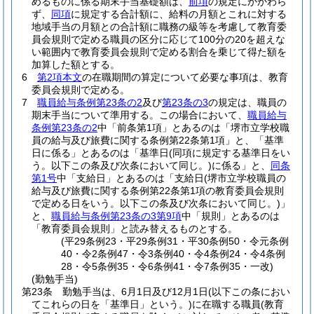
めるものに係る期末手当基礎額は、
前項
の規定にかかわら
ず、
同項
に規定する合計額に、給料の月額とこれに対する
地域手当の月額との合計額に職務の級等を考慮して教育委
員会規則で定める職員の区分に応じて100分の20を超えな
い範囲内で教育委員会規則で定める割合を乗じて得た額を
加算した額とする。
6
第2項本文
の在職期間の算定について必要な事項は、教育
委員会規則で定める。
7
職員給与条例第23条の2
及び
第23条の3
の規定は、職員の
期末手当について準用する。
この場合において、
職員給与
条例第23条の2
中「前条第1項」とあるのは「堺市立学校職
員の給与及び旅費に関する条例第22条第1項」と、「基準
日に係る」とあるのは「基準日
(同項に規定する基準日をい
う。以下この条及び次条において同じ。)
に係る」と、
同条
第1号
中「支給日」とあるのは「支給日
(堺市立学校職員の
給与及び旅費に関する条例第22条第1項の教育委員会規則
で定める日をいう。以下この条及び次条において同じ。)
」
と、
職員給与条例第23条の3第9項
中「規則」とあるのは
「教育委員会規則」と読み替えるものとする。
(平29条例23・平29条例31・平30条例50・令元条例
40・令2条例47・令3条例40・令4条例24・令4条例
28・令5条例35・令6条例41・令7条例35・一改)
(勤勉手当)
第23条
勤勉手当は、6月1日及び12月1日
(以下この条におい
てこれらの日を「基準日」という。)
に在職する職員
(教育