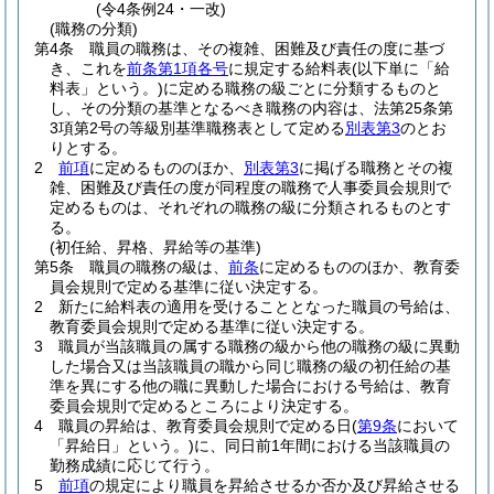
(令4条例24・一改)
(職務の分類)
第4条
職員の職務は、その複雑、困難及び責任の度に基づ
き、これを
前条第1項各号
に規定する給料表
(以下単に「給
料表」という。)
に定める職務の級ごとに分類するものと
し、その分類の基準となるべき職務の内容は、法第25条第
3項第2号の等級別基準職務表として定める
別表第3
のとお
りとする。
2
前項
に定めるもののほか、
別表第3
に掲げる職務とその複
雑、困難及び責任の度が同程度の職務で人事委員会規則で
定めるものは、それぞれの職務の級に分類されるものとす
る。
(初任給、昇格、昇給等の基準)
第5条
職員の職務の級は、
前条
に定めるもののほか、教育委
員会規則で定める基準に従い決定する。
2
新たに給料表の適用を受けることとなった職員の号給は、
教育委員会規則で定める基準に従い決定する。
3
職員が当該職員の属する職務の級から他の職務の級に異動
した場合又は当該職員の職から同じ職務の級の初任給の基
準を異にする他の職に異動した場合における号給は、教育
委員会規則で定めるところにより決定する。
4
職員の昇給は、教育委員会規則で定める日
(
第9条
において
「昇給日」という。)
に、同日前1年間における当該職員の
勤務成績に応じて行う。
5
前項
の規定により職員を昇給させるか否か及び昇給させる