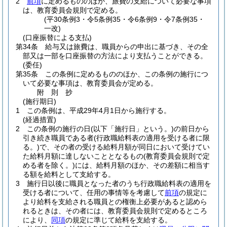
2
前項
に定めるもののほか、旅費の支給について必要な事項
は、教育委員会規則で定める。
(平30条例3・令5条例35・令6条例9・令7条例35・
一改)
(口座振替による支払)
第34条
給与又は旅費は、職員からの申出に基づき、その全
部又は一部を口座振替の方法により支払うことができる。
(委任)
第35条
この条例に定めるもののほか、この条例の施行につ
いて必要な事項は、教育委員会が定める。
附
則
抄
(施行期日)
1
この条例は、平成29年4月1日から施行する。
(経過措置)
2
この条例の施行の日
(以下「施行日」という。)
の前日から
引き続き職員である者
(行政職給料表の適用を受ける者に限
る。)
で、その者の受ける給料月額が同日において受けてい
た給料月額に達しないこととなるもの
(教育委員会規則で定
める者を除く。)
には、給料月額のほか、その差額に相当す
る額を給料として支給する。
3
施行日以後に職員となった者のうち行政職給料表の適用を
受ける者について、任用の事情等を考慮して
前項
の規定に
より給料を支給される職員との権衡上必要があると認めら
れるときは、その者には、教育委員会規則で定めるところ
により、
同項
の規定に準じて給料を支給する。