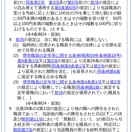
並びに
同条第2項
、
第3項
及び
第5項
並びに
前項
の規定によ
り読み替えて適用する
第5条第6項
の規定により当該職員の
受ける号給に応じた額に100分の70を乗じて得た額
(その額
に50円未満の端数があるときはその端数を切り捨て、50円
以上100円未満の端数があるときはその端数を100円に切り
上げるものとする。)
とする。
(令4条例24・追加)
8
前項
の規定は、次に掲げる職員には、適用しない。
(1)
臨時的に任用される職員その他の法律により任期を定
めて任用される職員
(2)
堺市職員の定年等に関する条例
(昭和59年条例第19号)
第9条第1項
又は
第2項
の規定により法第28条の2第1項に
規定する異動期間
(
同条例第9条第1項
又は
第2項
の規定に
より延長された期間を含む。)
を延長された
同条例第6条
に規定する職を占める職員
(3)
堺市職員の定年等に関する条例第4条第1項
又は
第2項
の規定により勤務している職員
(
同条例第2条
に規定する
定年退職日において
前項
の規定が適用されていた職員を
除く。)
(令4条例24・追加)
9
法第28条の2第1項の規定により他の職への降任をされた
職員であって、当該他の職への降任をされた日
(以下この項
及び
附則第11項
において「異動日」という。)
の前日から引
き続き同一の給料表の適用を受ける職員のうち、特定日に
附則第7項
の規定により当該職員の受ける給料月額
(以下こ