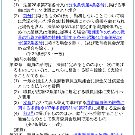
(1)
法第28条第2項各号又は
分限条例第4条各号
に掲げる事
由に該当して休職にされた場合
(2)
前号
に掲げるもののほか、勤務しないことについて特
に承認があった場合
(結核性疾患にかかり療養を命ぜられ
た場合を含み、法第52条第1項に規定する職員団体のた
めその業務又は活動に従事する場合
(
職員団体のための職
員の行為の制限の特例に関する条例
(昭和41年条例第19
号)
第2条各号
に掲げる場合を除く。)
及び教育委員会が定
める場合を除く。)
(平29条例23・一改)
(給与の控除)
第32条
職員の給与は、法律に定めるもののほか、次に掲げ
るものについては、これらに相当する額を控除して支給す
ることができる。
(1)
一般財団法人大阪府教職員互助組合に掛金又は償還金
として支払うべき費用
(2)
職員が法第52条第1項に規定する職員団体に支払うべ
き費用
(3)
次条
において読み替えて準用する
堺市職員等の旅費に
関する条例
(令和7年条例第31号)
第27条
に規定する返納金
(4)
前3号
に掲げるもののほか、給与から控除することが
適当なものとして教育委員会規則で定めるもの
(令7条例35・一改)
(旅費)