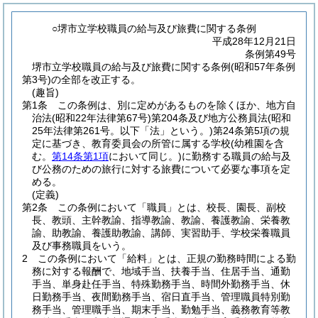
○堺市立学校職員の給与及び旅費に関する条例
平成28年12月21日
条例第49号
堺市立学校職員の給与及び旅費に関する条例(昭和57年条例
第3号)の全部を改正する。
(趣旨)
第1条
この条例は、別に定めがあるものを除くほか、地方自
治法
(昭和22年法律第67号)
第204条及び地方公務員法
(昭和
25年法律第261号。以下「法」という。)
第24条第5項の規
定に基づき、教育委員会の所管に属する学校
(幼稚園を含
む。
第14条第1項
において同じ。)
に勤務する職員の給与及
び公務のための旅行に対する旅費について必要な事項を定
める。
(定義)
第2条
この条例において「職員」とは、校長、園長、副校
長、教頭、主幹教諭、指導教諭、教諭、養護教諭、栄養教
諭、助教諭、養護助教諭、講師、実習助手、学校栄養職員
及び事務職員をいう。
2
この条例において「給料」とは、正規の勤務時間による勤
務に対する報酬で、地域手当、扶養手当、住居手当、通勤
手当、単身赴任手当、特殊勤務手当、時間外勤務手当、休
日勤務手当、夜間勤務手当、宿日直手当、管理職員特別勤
務手当、管理職手当、期末手当、勤勉手当、義務教育等教