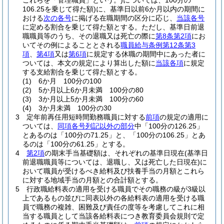
これらを「管理職員」という。)
については、100分の
106.25を乗じて得た額)
に、基準日以前6か月以内の期間に
おける
次の各号
に掲げる在職期間の区分に応じ、
当該各号
に定める割合を乗じて得た額とする。
ただし、基準日前退
職職員等のうち、その退職又は死亡の際に
第8条第2項
にお
いてその例によることとされる
職員給与条例第12条第3
項
、
第4項
又は
第6項
に規定する休職の期間中にあった者に
ついては、本文の規定により算出した額に
当該各項
に規定
する支給割合を乗じて得た額とする。
(1)
6か月 100分の100
(2)
5か月以上6か月未満 100分の80
(3)
3か月以上5か月未満 100分の60
(4)
3か月未満 100分の30
3
定年前再任用短時間勤務職員に対する
前項
の規定の適用に
ついては、
同項各号列記以外の部分
中「100分の126.25」
とあるのは「100分の71.25」と、「100分の106.25」とあ
るのは「100分の61.25」とする。
4
第2項
の期末手当基礎額は、それぞれの基準日現在
(基準日
前退職職員等については、退職し、又は死亡した日現在)
に
おいて職員が受けるべき給料及び扶養手当の月額とこれら
に対する地域手当の月額との合計額とする。
5
行政職給料表の適用を受ける職員でその職務の級が3級以
上であるもの並びに同表以外の各給料表の適用を受ける職
員で職務の複雑、困難及び責任の度等を考慮してこれに相
当する職員として当該各給料表につき教育委員会規則で定