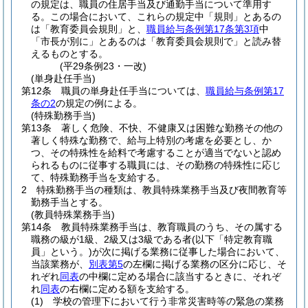
の規定は、職員の住居手当及び通勤手当について準用す
る。
この場合において、これらの規定中「規則」とあるの
は「教育委員会規則」と、
職員給与条例第17条第3項
中
「市長が別に」とあるのは「教育委員会規則で」と読み替
えるものとする。
(平29条例23・一改)
(単身赴任手当)
第12条
職員の単身赴任手当については、
職員給与条例第17
条の2
の規定の例による。
(特殊勤務手当)
第13条
著しく危険、不快、不健康又は困難な勤務その他の
著しく特殊な勤務で、給与上特別の考慮を必要とし、か
つ、その特殊性を給料で考慮することが適当でないと認め
られるものに従事する職員には、その勤務の特殊性に応じ
て、特殊勤務手当を支給する。
2
特殊勤務手当の種類は、教員特殊業務手当及び夜間教育等
勤務手当とする。
(教員特殊業務手当)
第14条
教員特殊業務手当は、教育職員のうち、その属する
職務の級が1級、2級又は3級である者
(以下「特定教育職
員」という。)
が次に掲げる業務に従事した場合において、
当該業務が、
別表第5
の左欄に掲げる業務の区分に応じ、そ
れぞれ
同表
の中欄に定める場合に該当するときに、それぞ
れ
同表
の右欄に定める額を支給する。
(1)
学校の管理下において行う非常災害時等の緊急の業務