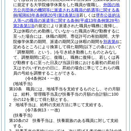
に規定する大学院修学休業をした職員が復職し、
外国の地
方公共団体の機関等に派遣される職員の処遇等に関する条
例
(昭和63年条例第20号)
第2条第1項
若しくは
堺市公益的法
人等への職員の派遣等に関する条例
(平成13年条例第28号)
第2条第1項
の規定により派遣された職員が職務に復帰し、
又は休暇のため勤務していなかった職員が再び勤務するに
至った場合には、休職の期間、専従許可の有効期間、大学
院修学休業の期間、派遣の期間又は休暇の期間を
別表第4
に
定めるところにより換算して得た期間
(以下この条において
「調整期間」という。)
を引き続き勤務したものとみなし
て、調整期間に応じ、復職し、職務に復帰し、若しくは再
び勤務するに至った日及び当該日後における最初の昇給日
又はそのいずれかの日に、昇給の場合に準じてこれらの職
員の号給を調整することができる。
(令4条例24・一改)
(地域手当)
第10条
職員には、地域手当を支給するものとし、その月額
は、給料、管理職手当及び扶養手当の月額の合計額に100
分の12を乗じて得た額とする。
2
地域手当は、給料の支給方法に準じて支給する。
(令7条例13・一改)
(扶養手当)
第10条の2
扶養手当は、扶養親族のある職員に対して支給
する。