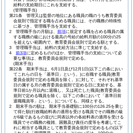
給料の支給期日にこれを支給する。
(管理職手当)
第21条
管理又は監督の地位にある職員の職のうち教育委員
会規則で指定する職を占める職員には、その職務の特殊性
に基づき、管理職手当を支給する。
2
管理職手当の月額は、
前項
に規定する職を占める職員の属
する職務の級における最高の号給の給料月額の100分の25
を超えない範囲内で、教育委員会規則で定める額とする。
3
管理職手当は、給料の支給方法に準じて支給する。
4
前3項
に定めるもののほか、管理職手当の支給について必
要な事項は、教育委員会規則で定める。
(期末手当)
第22条
期末手当は、6月1日及び12月1日
(以下この条におい
てこれらの日を「基準日」という。)
に在職する職員
(教育
委員会規則で定める職員を除く。)
に対して、それぞれ基準
日の属する月の教育委員会規則で定める日に支給する。
基
準日前1か月以内に退職し、又は死亡した職員
(教育委員会
規則で定める職員を除く。以下この条において「基準日前
退職職員等」という。)
についても、同様とする。
2
期末手当の額は、期末手当基礎額に100分の126.25を乗じ
て得た額
(行政職給料表の適用を受ける職員でその職務の級
が6級であるもの並びに同表以外の各給料表の適用を受ける
職員でその職務の複雑、困難及び責任の度等を考慮してこ
れに相当する職員として教育委員会規則で定めるもの
(以下