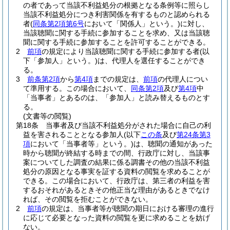
の者であって当該不利益処分の根拠となる条例等に照らし
当該不利益処分につき利害関係を有するものと認められる
者
(
同条第2項第6号
において「関係人」という。)
に対し、
当該聴聞に関する手続に参加することを求め、又は当該聴
聞に関する手続に参加することを許可することができる。
2
前項
の規定により当該聴聞に関する手続に参加する者
(以
下「参加人」という。)
は、代理人を選任することができ
る。
3
前条第2項
から
第4項
までの規定は、
前項
の代理人につい
て準用する。
この場合において、
同条第2項
及び
第4項
中
「当事者」とあるのは、「参加人」と読み替えるものとす
る。
(文書等の閲覧)
第18条
当事者及び当該不利益処分がされた場合に自己の利
益を害されることとなる参加人
(以下
この条
及び
第24条第3
項
において「当事者等」という。)
は、聴聞の通知があった
時から聴聞が終結する時までの間、行政庁に対し、当該事
案についてした調査の結果に係る調書その他の当該不利益
処分の原因となる事実を証する資料の閲覧を求めることが
できる。
この場合において、行政庁は、第三者の利益を害
するおそれがあるときその他正当な理由があるときでなけ
れば、その閲覧を拒むことができない。
2
前項
の規定は、当事者等が聴聞の期日における審理の進行
に応じて必要となった資料の閲覧を更に求めることを妨げ
ない。