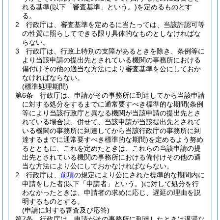
れる基準
(以下「審査基準」という。)
を定めるものとす
る。
2
行政庁は、審査基準を定めるに当たっては、当該許認可等
の性質に照らしてできる限り具体的なものとしなければな
らない。
3
行政庁は、行政上特別の支障があるときを除き、条例等に
より当該申請の提出先とされている機関の事務所における
備付けその他の適当な方法により審査基準を公にしておか
なければならない。
(標準処理期間)
第6条
行政庁は、申請がその事務所に到達してから当該申請
に対する処分をするまでに通常要すべき標準的な期間
(条例
等により当該行政庁と異なる機関が当該申請の提出先とさ
れている場合は、併せて、当該申請が当該提出先とされて
いる機関の事務所に到達してから当該行政庁の事務所に到
達するまでに通常要すべき標準的な期間)
を定めるよう努め
るとともに、これを定めたときは、これらの当該申請の提
出先とされている機関の事務所における備付けその他の適
当な方法により公にしておかなければならない。
2
行政庁は、
前項
の規定により公にされた標準的な期間内に
申請をした者
(以下「申請者」という。)
に対して処分を行
わなかったときは、申請者の求めに応じ、遅延の理由を説
明するものとする。
(申請に対する審査及び応答)
第7条
行政庁は、申請がその事務所に到達したときは遅滞な