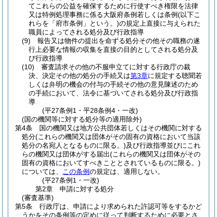
てこれらの公益を確保するために行使すべき権限を法律
又は特例処理事務に係る大阪府条例若しくは条例
(以下こ
れらを「府市条例」という。)
の規定上直接に与えられた
職員によってされる処分及び行政指導
(9)
報告又は物件の提出を命ずる処分その他その職務の遂
行上必要な情報の収集を直接の目的としてされる処分及
び行政指導
(10)
審査請求その他の不服申立てに対する行政庁の裁
決、決定その他の処分の手続又は
第3章
に規定する聴聞若
しくは弁明の機会の付与の手続その他の意見陳述のため
の手続において、法令に基づいてされる処分及び行政指
導
(平27条例1・平28条例4・一改)
(国の機関等に対する処分等の適用除外)
第4条
国の機関又は地方公共団体若しくはその機関に対する
処分
(これらの機関又は団体がその固有の資格において当該
処分の名宛人となるものに限る。)
及び行政指導並びにこれ
らの機関又は団体がする届出
(これらの機関又は団体がその
固有の資格においてすべきこととされているものに限る。)
については、
この条例
の規定は、適用しない。
(平27条例1・一改)
第2章
申請に対する処分
(審査基準)
第5条
行政庁は、申請により求められた許認可等をするかど
うかをその条例等の定めに従って判断するために必要とさ