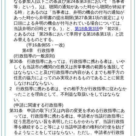
なる参加人
(以下この条及び第24条第3項において「当事者
等」という。)
は、聴聞の通知があった時から聴聞が終結す
る時」とあるのは「当事者は、弁明の機会の付与の通知が
あった時から弁明書の提出期限
(第27条第1項の規定により
口頭による弁明の機会が付与されている場合については、
当該弁明の日時とする。)
」と、
第18条第3項
中「前2項」
とあるのは「第29条において準用する第18条第1項」と読
み替えるものとする。
(平16条例55・一改)
第4章
行政指導
(行政指導の一般原則)
第30条
行政指導にあっては、行政指導に携わる者は、いや
しくも当該市の機関の任務又は所掌事務の範囲を逸脱して
はならないこと及び行政指導の内容があくまでも相手方の
任意の協力によってのみ実現されるものであることに留意
しなければならない。
2
行政指導に携わる者は、その相手方が行政指導に従わなか
ったことを理由として、不利益な取扱いをしてはならな
い。
(申請に関連する行政指導)
第31条
申請の取下げ又は内容の変更を求める行政指導にあ
っては、行政指導に携わる者は、申請者が当該行政指導に
従う意思がない旨を表明したにもかかわらず、当該行政指
導を継続すること等により当該申請者の権利の行使を妨げ
るようなことをしてはならない。
ただし、申請者が行政指