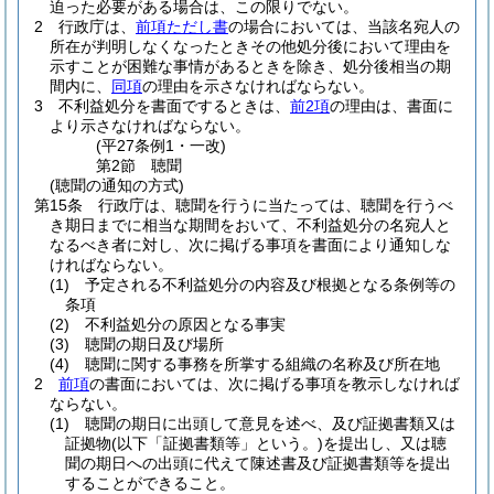
迫った必要がある場合は、この限りでない。
2
行政庁は、
前項ただし書
の場合においては、当該名宛人の
所在が判明しなくなったときその他処分後において理由を
示すことが困難な事情があるときを除き、処分後相当の期
間内に、
同項
の理由を示さなければならない。
3
不利益処分を書面でするときは、
前2項
の理由は、書面に
より示さなければならない。
(平27条例1・一改)
第2節
聴聞
(聴聞の通知の方式)
第15条
行政庁は、聴聞を行うに当たっては、聴聞を行うべ
き期日までに相当な期間をおいて、不利益処分の名宛人と
なるべき者に対し、次に掲げる事項を書面により通知しな
ければならない。
(1)
予定される不利益処分の内容及び根拠となる条例等の
条項
(2)
不利益処分の原因となる事実
(3)
聴聞の期日及び場所
(4)
聴聞に関する事務を所掌する組織の名称及び所在地
2
前項
の書面においては、次に掲げる事項を教示しなければ
ならない。
(1)
聴聞の期日に出頭して意見を述べ、及び証拠書類又は
証拠物
(以下「証拠書類等」という。)
を提出し、又は聴
聞の期日への出頭に代えて陳述書及び証拠書類等を提出
することができること。