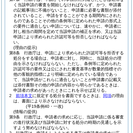
く当該申請の審査を開始しなければならず、かつ、申請書
の記載事項に不備がないこと、申請書に必要な書類が添付
されていること、申請をすることができる期間内にされた
ものであることその他の条例等に定められた申請の形式上
の要件に適合しない申請については、速やかに、申請者に
対し相当の期間を定めて当該申請の補正を求め、又は当該
申請により求められた許認可等を拒否しなければならな
い。
(理由の提示)
第8条
行政庁は、申請により求められた許認可等を拒否する
処分をする場合は、申請者に対し、同時に、当該処分の理
由を示さなければならない。
ただし、条例等に定められた
許認可等の要件又は公にされた審査基準が数量的指標その
他の客観的指標により明確に定められている場合であっ
て、当該申請がこれらに適合しないことが申請書の記載又
は添付書類その他の申請の内容から明らかであるときは、
申請者の求めがあったときにこれを示せば足りる。
2
前項本文
に規定する処分を書面でするときは、
同項
の理由
は、書面により示さなければならない。
(平19条例40・一改)
(情報の提供)
第9条
行政庁は、申請者の求めに応じ、当該申請に係る審査
の進行状況及び当該申請に対する処分の時期の見通しを示
すよう努めなければならない。