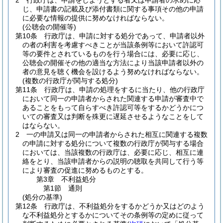
2
行政庁は、申請をしようとする者又は申請者の求めに応
じ、申請書の記載及び添付書類に関する事項その他の申請
に必要な情報の提供に努めなければならない。
(公聴会の開催等)
第10条
行政庁は、申請に対する処分であって、申請者以外
の者の利害を考慮すべきことが当該条例等において許認可
等の要件とされているものを行う場合には、必要に応じ、
公聴会の開催その他の適当な方法により当該申請者以外の
者の意見を聴く機会を設けるよう努めなければならない。
(複数の行政庁が関与する処分)
第11条
行政庁は、申請の処理をするに当たり、他の行政庁
において同一の申請者からされた関連する申請が審査中で
あることをもって自らすべき許認可等をするかどうかにつ
いての審査又は判断を殊更に遅延させるようなことをして
はならない。
2
一の申請又は同一の申請者からされた相互に関連する複数
の申請に対する処分について複数の行政庁が関与する場合
においては、当該複数の行政庁は、必要に応じ、相互に連
絡をとり、当該申請者からの説明の聴取を共同して行う等
により審査の促進に努めるものとする。
第3章
不利益処分
第1節
通則
(処分の基準)
第12条
行政庁は、不利益処分をするかどうか又はどのよう
な不利益処分とするかについてその条例等の定めに従って