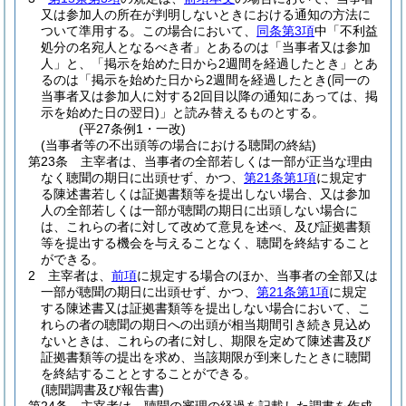
又は参加人の所在が判明しないときにおける通知の方法に
ついて準用する。
この場合において、
同条第3項
中「不利益
処分の名宛人となるべき者」とあるのは「当事者又は参加
人」と、「掲示を始めた日から2週間を経過したとき」とあ
るのは「掲示を始めた日から2週間を経過したとき
(同一の
当事者又は参加人に対する2回目以降の通知にあっては、掲
示を始めた日の翌日)
」と読み替えるものとする。
(平27条例1・一改)
(当事者等の不出頭等の場合における聴聞の終結)
第23条
主宰者は、当事者の全部若しくは一部が正当な理由
なく聴聞の期日に出頭せず、かつ、
第21条第1項
に規定す
る陳述書若しくは証拠書類等を提出しない場合、又は参加
人の全部若しくは一部が聴聞の期日に出頭しない場合に
は、これらの者に対して改めて意見を述べ、及び証拠書類
等を提出する機会を与えることなく、聴聞を終結すること
ができる。
2
主宰者は、
前項
に規定する場合のほか、当事者の全部又は
一部が聴聞の期日に出頭せず、かつ、
第21条第1項
に規定
する陳述書又は証拠書類等を提出しない場合において、こ
れらの者の聴聞の期日への出頭が相当期間引き続き見込め
ないときは、これらの者に対し、期限を定めて陳述書及び
証拠書類等の提出を求め、当該期限が到来したときに聴聞
を終結することとすることができる。
(聴聞調書及び報告書)