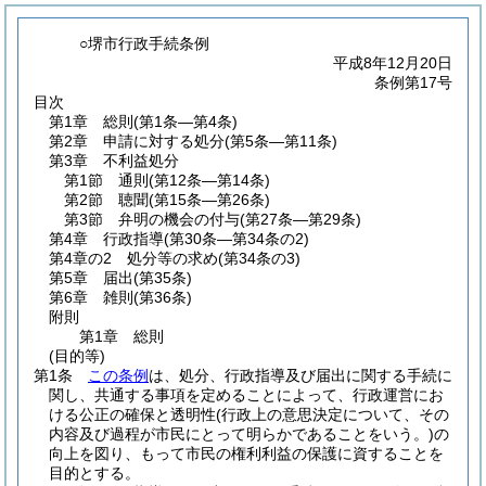
○堺市行政手続条例
平成8年12月20日
条例第17号
目次
第1章
総則
(第1条―第4条)
第2章
申請に対する処分
(第5条―第11条)
第3章
不利益処分
第1節
通則
(第12条―第14条)
第2節
聴聞
(第15条―第26条)
第3節
弁明の機会の付与
(第27条―第29条)
第4章
行政指導
(第30条―第34条の2)
第4章の2
処分等の求め
(第34条の3)
第5章
届出
(第35条)
第6章
雑則
(第36条)
附則
第1章
総則
(目的等)
第1条
この条例
は、処分、行政指導及び届出に関する手続に
関し、共通する事項を定めることによって、行政運営にお
ける公正の確保と透明性
(行政上の意思決定について、その
内容及び過程が市民にとって明らかであることをいう。)
の
向上を図り、もって市民の権利利益の保護に資することを
目的とする。