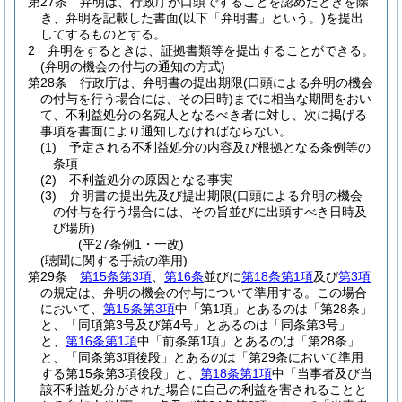
第27条
弁明は、行政庁が口頭ですることを認めたときを除
き、弁明を記載した書面
(以下「弁明書」という。)
を提出
してするものとする。
2
弁明をするときは、証拠書類等を提出することができる。
(弁明の機会の付与の通知の方式)
第28条
行政庁は、弁明書の提出期限
(口頭による弁明の機会
の付与を行う場合には、その日時)
までに相当な期間をおい
て、不利益処分の名宛人となるべき者に対し、次に掲げる
事項を書面により通知しなければならない。
(1)
予定される不利益処分の内容及び根拠となる条例等の
条項
(2)
不利益処分の原因となる事実
(3)
弁明書の提出先及び提出期限
(口頭による弁明の機会
の付与を行う場合には、その旨並びに出頭すべき日時及
び場所)
(平27条例1・一改)
(聴聞に関する手続の準用)
第29条
第15条第3項
、
第16条
並びに
第18条第1項
及び
第3項
の規定は、弁明の機会の付与について準用する。
この場合
において、
第15条第3項
中「第1項」とあるのは「第28条」
と、「同項第3号及び第4号」とあるのは「同条第3号」
と、
第16条第1項
中「前条第1項」とあるのは「第28条」
と、「同条第3項後段」とあるのは「第29条において準用
する第15条第3項後段」と、
第18条第1項
中「当事者及び当
該不利益処分がされた場合に自己の利益を害されることと