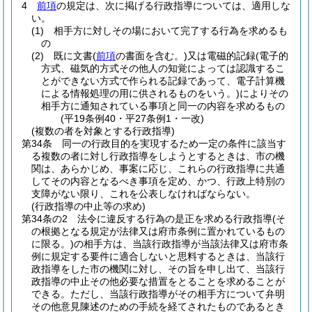
4
前項
の規定は、次に掲げる行政指導については、適用しな
い。
(1)
相手方に対しその場において完了する行為を求めるも
の
(2)
既に文書
(
前項
の書面を含む。)
又は電磁的記録
(電子的
方式、磁気的方式その他人の知覚によっては認識するこ
とができない方式で作られる記録であって、電子計算機
による情報処理の用に供されるものをいう。)
によりその
相手方に通知されている事項と同一の内容を求めるもの
(平19条例40・平27条例1・一改)
(複数の者を対象とする行政指導)
第34条
同一の行政目的を実現するため一定の条件に該当す
る複数の者に対し行政指導をしようとするときは、市の機
関は、あらかじめ、事案に応じ、これらの行政指導に共通
してその内容となるべき事項を定め、かつ、行政上特別の
支障がない限り、これを公表しなければならない。
(行政指導の中止等の求め)
第34条の2
法令に違反する行為の是正を求める行政指導
(そ
の根拠となる規定が法律又は府市条例に置かれているもの
に限る。)
の相手方は、当該行政指導が当該法律又は府市条
例に規定する要件に適合しないと思料するときは、当該行
政指導をした市の機関に対し、その旨を申し出て、当該行
政指導の中止その他必要な措置をとることを求めることが
できる。
ただし、当該行政指導がその相手方について弁明
その他意見陳述のための手続を経てされたものであるとき