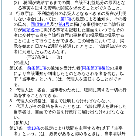
(2)
聴聞が終結するまでの間、当該不利益処分の原因とな
る事実を証する資料の閲覧を求めることができること。
3
行政庁は、不利益処分の名宛人となるべき者の所在が判明
しない場合においては、
第1項
の規定による通知を、その者
の氏名、
同項第3号
及び
第4号
に掲げる事項並びに当該行政
庁が
同項各号
に掲げる事項を記載した書面をいつでもその
者に交付する旨を当該行政庁の事務所の掲示場に掲示する
ことによって行うことができる。
この場合においては、掲
示を始めた日から2週間を経過したときに、当該通知がその
者に到達したものとみなす。
(平27条例1・一改)
(代理人)
第16条
前条第1項
の通知を受けた者
(
同条第3項後段
の規定
により当該通知が到達したものとみなされる者を含む。以
下「当事者」という。)
は、代理人を選任することができ
る。
2
代理人は、各自、当事者のために、聴聞に関する一切の行
為をすることができる。
3
代理人の資格は、書面で証明しなければならない。
4
代理人がその資格を失ったときは、当該代理人を選任した
当事者は、書面でその旨を行政庁に届け出なければならな
い。
(参加人)
第17条
第19条
の規定により聴聞を主宰する者
(以下「主宰
者」という。)
は、必要があると認めるときは、当事者以外