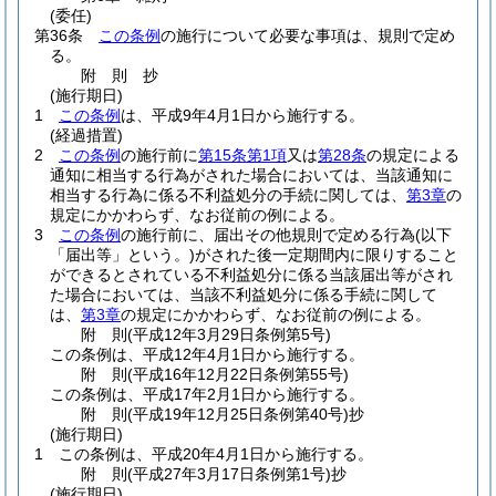
(委任)
第36条
この条例
の施行について必要な事項は、規則で定め
る。
附
則
抄
(施行期日)
1
この条例
は、平成9年4月1日から施行する。
(経過措置)
2
この条例
の施行前に
第15条第1項
又は
第28条
の規定による
通知に相当する行為がされた場合においては、当該通知に
相当する行為に係る不利益処分の手続に関しては、
第3章
の
規定にかかわらず、なお従前の例による。
3
この条例
の施行前に、届出その他規則で定める行為
(以下
「届出等」という。)
がされた後一定期間内に限りすること
ができるとされている不利益処分に係る当該届出等がされ
た場合においては、当該不利益処分に係る手続に関して
は、
第3章
の規定にかかわらず、なお従前の例による。
附
則
(平成12年3月29日
条例第5号)
この条例は、平成12年4月1日から施行する。
附
則
(平成16年12月22日
条例第55号)
この条例は、平成17年2月1日から施行する。
附
則
(平成19年12月25日
条例第40号)
抄
(施行期日)
1
この条例は、平成20年4月1日から施行する。
附
則
(平成27年3月17日
条例第1号)
抄
(施行期日)