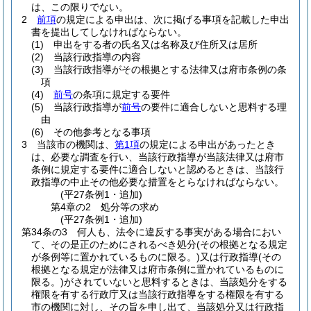
は、この限りでない。
2
前項
の規定による申出は、次に掲げる事項を記載した申出
書を提出してしなければならない。
(1)
申出をする者の氏名又は名称及び住所又は居所
(2)
当該行政指導の内容
(3)
当該行政指導がその根拠とする法律又は府市条例の条
項
(4)
前号
の条項に規定する要件
(5)
当該行政指導が
前号
の要件に適合しないと思料する理
由
(6)
その他参考となる事項
3
当該市の機関は、
第1項
の規定による申出があったとき
は、必要な調査を行い、当該行政指導が当該法律又は府市
条例に規定する要件に適合しないと認めるときは、当該行
政指導の中止その他必要な措置をとらなければならない。
(平27条例1・追加)
第4章の2
処分等の求め
(平27条例1・追加)
第34条の3
何人も、法令に違反する事実がある場合におい
て、その是正のためにされるべき処分
(その根拠となる規定
が条例等に置かれているものに限る。)
又は行政指導
(その
根拠となる規定が法律又は府市条例に置かれているものに
限る。)
がされていないと思料するときは、当該処分をする
権限を有する行政庁又は当該行政指導をする権限を有する
市の機関に対し、その旨を申し出て、当該処分又は行政指