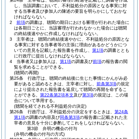
第24条
主宰者は、聴聞の審理の経過を記載した調書を作成
し、当該調書において、不利益処分の原因となる事実に対
する当事者及び参加人の陳述の要旨を明らかにしておかな
ければならない。
2
前項
の調書は、聴聞の期日における審理が行われた場合に
は各期日ごとに、当該審理が行われなかった場合には聴聞
の終結後速やかに作成しなければならない。
3
主宰者は、聴聞の終結後速やかに、不利益処分の原因とな
る事実に対する当事者等の主張に理由があるかどうかにつ
いての意見を記載した報告書を作成し、
第1項
の調書ととも
に行政庁に提出しなければならない。
4
当事者又は参加人は、
第1項
の調書及び
前項
の報告書の閲
覧を求めることができる。
(聴聞の再開)
第25条
行政庁は、聴聞の終結後に生じた事情にかんがみ必
要があると認めるときは、主宰者に対し、
前条第3項
の規定
により提出された報告書を返戻して聴聞の再開を命ずるこ
とができる。
第22条第2項本文
及び
第3項
の規定は、この場
合について準用する。
(聴聞を経てされる不利益処分の決定)
第26条
行政庁は、不利益処分の決定をするときは、
第24条
第1項
の調書の内容及び
同条第3項
の報告書に記載された主
宰者の意見を十分に参酌してこれをしなければならない。
第3節
弁明の機会の付与
(弁明の機会の付与の方式)