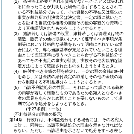
(2)
条例等上必要とされる資格がなかったこと又は失われ
るに至ったことが判明した場合に必ずすることとされて
いる不利益処分であって、その資格の不存在又は喪失の
事実が裁判所の判決書又は決定書、一定の職に就いたこ
とを証する当該任命権者の書類その他の客観的な資料に
より直接証明されたものをしようとするとき。
(3)
施設若しくは設備の設置、維持若しくは管理又は物の
製造、販売その他の取扱いについて遵守すべき事項が条
例等において技術的な基準をもって明確にされている場
合において、専ら当該基準が充足されていないことを理
由として当該基準に従うべきことを命ずる不利益処分で
あってその不充足の事実が計測、実験その他客観的な認
定方法によって確認されたものをしようとするとき。
(4)
納付すべき金銭の額を確定し、一定の額の金銭の納付
を命じ、又は金銭の給付決定の取消しその他の金銭の給
付を制限する不利益処分をしようとするとき。
(5)
当該不利益処分の性質上、それによって課される義務
の内容が著しく軽微なものであるため名宛人となるべき
者の意見をあらかじめ聴くことを要しないものとして規
則で定める処分をしようとするとき。
(平27条例1・一改)
(不利益処分の理由の提示)
第14条
行政庁は、不利益処分をする場合には、その名宛人
に対し、同時に、当該不利益処分の理由を示さなければな
らない。
ただし、当該理由を示さないで処分をすべき差し