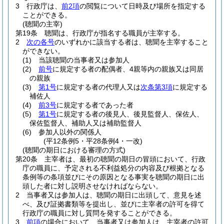
3
行政庁は、
前2項
の閲覧について日時及び場所を指定する
ことができる。
(聴聞の主宰)
第19条
聴聞は、行政庁が指名する職員が主宰する。
2
次の各号
のいずれかに該当する者は、聴聞を主宰すること
ができない。
(1)
当該聴聞の当事者又は参加人
(2)
前号
に規定する者の配偶者、4親等内の親族又は同居
の親族
(3)
第1号
に規定する者の代理人又は
次条第3項
に規定する
補佐人
(4)
前3号
に規定する者であった者
(5)
第1号
に規定する者の後見人、後見監督人、保佐人、
保佐監督人、補助人又は補助監督人
(6)
参加人以外の関係人
(平12条例5・平28条例4・一改)
(聴聞の期日における審理の方式)
第20条
主宰者は、最初の聴聞の期日の冒頭において、行政
庁の職員に、予定される不利益処分の内容及び根拠となる
条例等の条項並びにその原因となる事実を聴聞の期日に出
頭した者に対し説明させなければならない。
2
当事者又は参加人は、聴聞の期日に出頭して、意見を述
べ、及び証拠書類等を提出し、並びに主宰者の許可を得て
行政庁の職員に対し質問を発することができる。
3
前項
の場合において、当事者又は参加人は、主宰者の許可