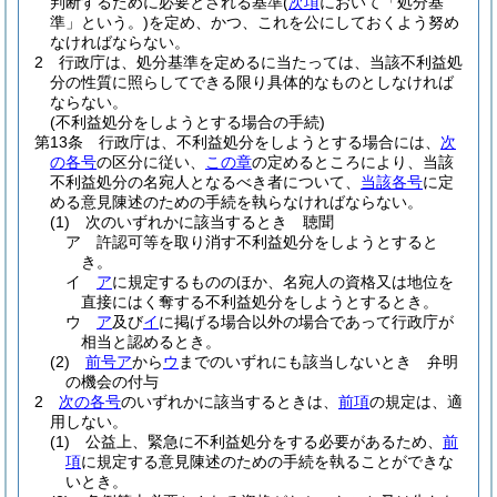
判断するために必要とされる基準
(
次項
において「処分基
準」という。)
を定め、かつ、これを公にしておくよう努め
なければならない。
2
行政庁は、処分基準を定めるに当たっては、当該不利益処
分の性質に照らしてできる限り具体的なものとしなければ
ならない。
(不利益処分をしようとする場合の手続)
第13条
行政庁は、不利益処分をしようとする場合には、
次
の各号
の区分に従い、
この章
の定めるところにより、当該
不利益処分の名宛人となるべき者について、
当該各号
に定
める意見陳述のための手続を執らなければならない。
(1)
次のいずれかに該当するとき 聴聞
ア
許認可等を取り消す不利益処分をしようとすると
き。
イ
ア
に規定するもののほか、名宛人の資格又は地位を
直接にはく奪する不利益処分をしようとするとき。
ウ
ア
及び
イ
に掲げる場合以外の場合であって行政庁が
相当と認めるとき。
(2)
前号ア
から
ウ
までのいずれにも該当しないとき 弁明
の機会の付与
2
次の各号
のいずれかに該当するときは、
前項
の規定は、適
用しない。
(1)
公益上、緊急に不利益処分をする必要があるため、
前
項
に規定する意見陳述のための手続を執ることができな
いとき。