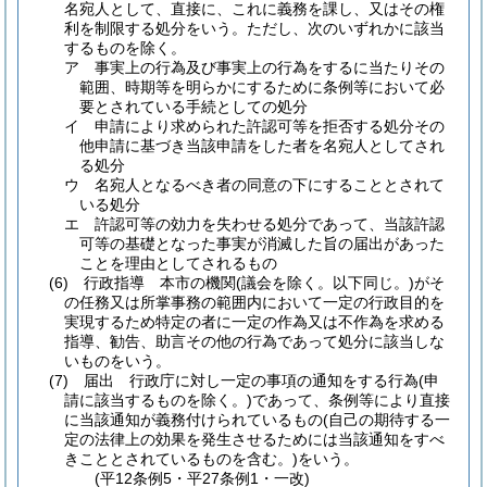
名宛人として、直接に、これに義務を課し、又はその権
利を制限する処分をいう。
ただし、次のいずれかに該当
するものを除く。
ア
事実上の行為及び事実上の行為をするに当たりその
範囲、時期等を明らかにするために条例等において必
要とされている手続としての処分
イ
申請により求められた許認可等を拒否する処分その
他申請に基づき当該申請をした者を名宛人としてされ
る処分
ウ
名宛人となるべき者の同意の下にすることとされて
いる処分
エ
許認可等の効力を失わせる処分であって、当該許認
可等の基礎となった事実が消滅した旨の届出があった
ことを理由としてされるもの
(6)
行政指導 本市の機関
(議会を除く。以下同じ。)
がそ
の任務又は所掌事務の範囲内において一定の行政目的を
実現するため特定の者に一定の作為又は不作為を求める
指導、勧告、助言その他の行為であって処分に該当しな
いものをいう。
(7)
届出 行政庁に対し一定の事項の通知をする行為
(申
請に該当するものを除く。)
であって、条例等により直接
に当該通知が義務付けられているもの
(自己の期待する一
定の法律上の効果を発生させるためには当該通知をすべ
きこととされているものを含む。)
をいう。
(平12条例5・平27条例1・一改)