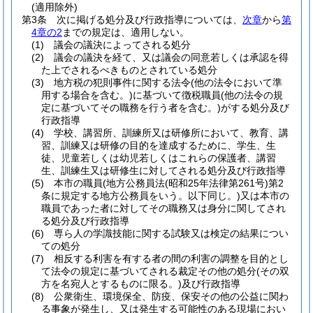
(適用除外)
第3条
次に掲げる処分及び行政指導については、
次章
から
第
4章の2
までの規定は、適用しない。
(1)
議会の議決によってされる処分
(2)
議会の議決を経て、又は議会の同意若しくは承認を得
た上でされるべきものとされている処分
(3)
地方税の犯則事件に関する法令
(他の法令において準
用する場合を含む。)
に基づいて徴税職員
(他の法令の規
定に基づいてその職務を行う者を含む。)
がする処分及び
行政指導
(4)
学校、講習所、訓練所又は研修所において、教育、講
習、訓練又は研修の目的を達成するために、学生、生
徒、児童若しくは幼児若しくはこれらの保護者、講習
生、訓練生又は研修生に対してされる処分及び行政指導
(5)
本市の職員
(地方公務員法
(昭和25年法律第261号)
第2
条に規定する地方公務員をいう。以下同じ。)
又は本市の
職員であった者に対してその職務又は身分に関してされ
る処分及び行政指導
(6)
専ら人の学識技能に関する試験又は検定の結果につい
ての処分
(7)
相反する利害を有する者の間の利害の調整を目的とし
て法令の規定に基づいてされる裁定その他の処分
(その双
方を名宛人とするものに限る。)
及び行政指導
(8)
公衆衛生、環境保全、防疫、保安その他の公益に関わ
る事象が発生し、又は発生する可能性のある現場におい