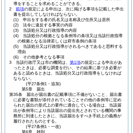
導をすることを求めることができる。
2
前項
の規定による申出は、次に掲げる事項を記載した申出
書を提出してしなければならない。
(1)
申出をする者の氏名又は名称及び住所又は居所
(2)
法令に違反する事実の内容
(3)
当該処分又は行政指導の内容
(4)
当該処分の根拠となる条例等の条項又は当該行政指導
の根拠となる法律若しくは府市条例の条項
(5)
当該処分又は行政指導がされるべきであると思料する
理由
(6)
その他参考となる事項
3
当該行政庁又は市の機関は、
第1項
の規定による申出があ
ったときは、必要な調査を行い、その結果に基づき必要が
あると認めるときは、当該処分又は行政指導をしなければ
ならない。
(平27条例1・追加)
第5章
届出
第35条
届出が届出書の記載事項に不備がないこと、届出書
に必要な書類が添付されていることその他の条例等に定め
られた届出の形式上の要件に適合している場合は、当該届
出が条例等により当該届出の提出先とされている機関の事
務所に到達したときに、当該届出をすべき手続上の義務が
履行されたものとする。
(平27条例1・一改)
第6章
雑則