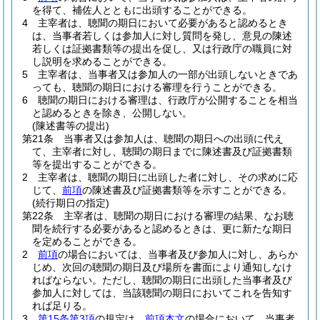
を得て、補佐人とともに出頭することができる。
4
主宰者は、聴聞の期日において必要があると認めるとき
は、当事者若しくは参加人に対し質問を発し、意見の陳述
若しくは証拠書類等の提出を促し、又は行政庁の職員に対
し説明を求めることができる。
5
主宰者は、当事者又は参加人の一部が出頭しないときであ
っても、聴聞の期日における審理を行うことができる。
6
聴聞の期日における審理は、行政庁が公開することを相当
と認めるときを除き、公開しない。
(陳述書等の提出)
第21条
当事者又は参加人は、聴聞の期日への出頭に代え
て、主宰者に対し、聴聞の期日までに陳述書及び証拠書類
等を提出することができる。
2
主宰者は、聴聞の期日に出頭した者に対し、その求めに応
じて、
前項
の陳述書及び証拠書類等を示すことができる。
(続行期日の指定)
第22条
主宰者は、聴聞の期日における審理の結果、なお聴
聞を続行する必要があると認めるときは、更に新たな期日
を定めることができる。
2
前項
の場合においては、当事者及び参加人に対し、あらか
じめ、次回の聴聞の期日及び場所を書面により通知しなけ
ればならない。
ただし、聴聞の期日に出頭した当事者及び
参加人に対しては、当該聴聞の期日においてこれを告知す
れば足りる。
3
第15条第3項
の規定は、
前項本文
の場合において、当事者