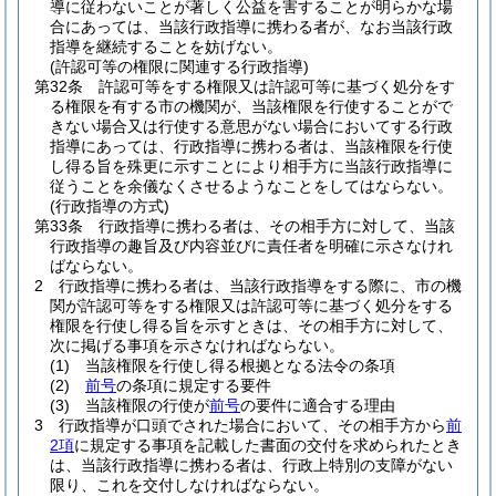
導に従わないことが著しく公益を害することが明らかな場
合にあっては、当該行政指導に携わる者が、なお当該行政
指導を継続することを妨げない。
(許認可等の権限に関連する行政指導)
第32条
許認可等をする権限又は許認可等に基づく処分をす
る権限を有する市の機関が、当該権限を行使することがで
きない場合又は行使する意思がない場合においてする行政
指導にあっては、行政指導に携わる者は、当該権限を行使
し得る旨を殊更に示すことにより相手方に当該行政指導に
従うことを余儀なくさせるようなことをしてはならない。
(行政指導の方式)
第33条
行政指導に携わる者は、その相手方に対して、当該
行政指導の趣旨及び内容並びに責任者を明確に示さなけれ
ばならない。
2
行政指導に携わる者は、当該行政指導をする際に、市の機
関が許認可等をする権限又は許認可等に基づく処分をする
権限を行使し得る旨を示すときは、その相手方に対して、
次に掲げる事項を示さなければならない。
(1)
当該権限を行使し得る根拠となる法令の条項
(2)
前号
の条項に規定する要件
(3)
当該権限の行使が
前号
の要件に適合する理由
3
行政指導が口頭でされた場合において、その相手方から
前
2項
に規定する事項を記載した書面の交付を求められたとき
は、当該行政指導に携わる者は、行政上特別の支障がない
限り、これを交付しなければならない。