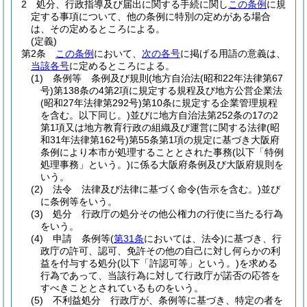
2
処分、行政指導及び届出に関する手続に関し
この条例
に規
定する事項について、他の条例に特別の定めがある場合
は、その定めるところによる。
(定義)
第2条
この条例
において、
次の各号
に掲げる用語の意義は、
当該各号
に定めるところによる。
(1)
条例等 条例及び規則
(地方自治法
(昭和22年法律第67
号)
第138条の4第2項に規定する規程及び地方公営企業法
(昭和27年法律第292号)
第10条に規定する企業管理規程
を含む。以下同じ。)
並びに地方自治法第252条の17の2
第1項又は地方教育行政の組織及び運営に関する法律
(昭
和31年法律第162号)
第55条第1項の規定に基づき大阪府
条例により本市が処理することとされた事務
(以下「特例
処理事務」という。)
に係る大阪府条例及び大阪府規則を
いう。
(2)
法令 法律及び法律に基づく命令
(告示を含む。)
並び
に条例等をいう。
(3)
処分 行政庁の処分その他公権力の行使に当たる行為
をいう。
(4)
申請 条例等
(
第31条
においては、法令)
に基づき、行
政庁の許可、認可、免許その他の自己に対し何らかの利
益を付与する処分
(以下「許認可等」という。)
を求める
行為であって、当該行為に対して行政庁が諾否の応答を
すべきこととされているものをいう。
(5)
不利益処分 行政庁が、条例等に基づき、特定の者を