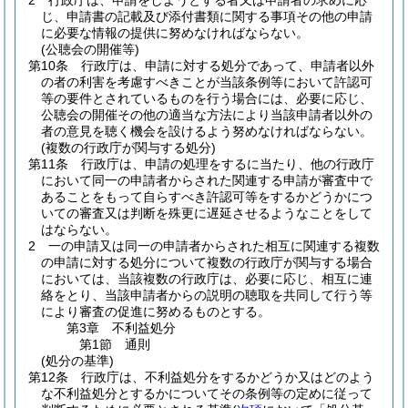
2
行政庁は、申請をしようとする者又は申請者の求めに応
じ、申請書の記載及び添付書類に関する事項その他の申請
に必要な情報の提供に努めなければならない。
(公聴会の開催等)
第10条
行政庁は、申請に対する処分であって、申請者以外
の者の利害を考慮すべきことが当該条例等において許認可
等の要件とされているものを行う場合には、必要に応じ、
公聴会の開催その他の適当な方法により当該申請者以外の
者の意見を聴く機会を設けるよう努めなければならない。
(複数の行政庁が関与する処分)
第11条
行政庁は、申請の処理をするに当たり、他の行政庁
において同一の申請者からされた関連する申請が審査中で
あることをもって自らすべき許認可等をするかどうかにつ
いての審査又は判断を殊更に遅延させるようなことをして
はならない。
2
一の申請又は同一の申請者からされた相互に関連する複数
の申請に対する処分について複数の行政庁が関与する場合
においては、当該複数の行政庁は、必要に応じ、相互に連
絡をとり、当該申請者からの説明の聴取を共同して行う等
により審査の促進に努めるものとする。
第3章
不利益処分
第1節
通則
(処分の基準)
第12条
行政庁は、不利益処分をするかどうか又はどのよう
な不利益処分とするかについてその条例等の定めに従って