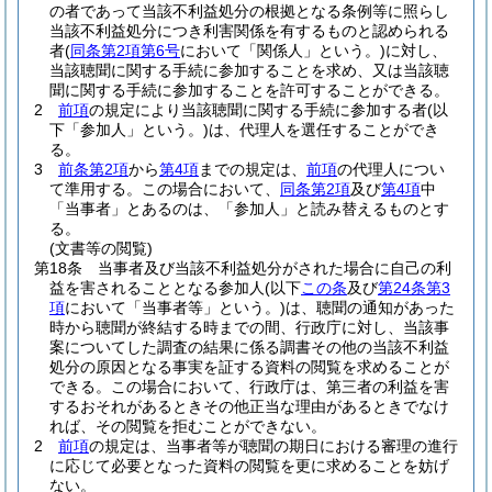
の者であって当該不利益処分の根拠となる条例等に照らし
当該不利益処分につき利害関係を有するものと認められる
者
(
同条第2項第6号
において「関係人」という。)
に対し、
当該聴聞に関する手続に参加することを求め、又は当該聴
聞に関する手続に参加することを許可することができる。
2
前項
の規定により当該聴聞に関する手続に参加する者
(以
下「参加人」という。)
は、代理人を選任することができ
る。
3
前条第2項
から
第4項
までの規定は、
前項
の代理人につい
て準用する。
この場合において、
同条第2項
及び
第4項
中
「当事者」とあるのは、「参加人」と読み替えるものとす
る。
(文書等の閲覧)
第18条
当事者及び当該不利益処分がされた場合に自己の利
益を害されることとなる参加人
(以下
この条
及び
第24条第3
項
において「当事者等」という。)
は、聴聞の通知があった
時から聴聞が終結する時までの間、行政庁に対し、当該事
案についてした調査の結果に係る調書その他の当該不利益
処分の原因となる事実を証する資料の閲覧を求めることが
できる。
この場合において、行政庁は、第三者の利益を害
するおそれがあるときその他正当な理由があるときでなけ
れば、その閲覧を拒むことができない。
2
前項
の規定は、当事者等が聴聞の期日における審理の進行
に応じて必要となった資料の閲覧を更に求めることを妨げ
ない。