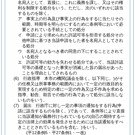
名宛人として、直接に、これに義務を課し、又はその権
利を制限する処分をいう。
ただし、次のいずれかに該当
するものを除く。
ア
事実上の行為及び事実上の行為をするに当たりその
範囲、時期等を明らかにするために条例等において必
要とされている手続としての処分
イ
申請により求められた許認可等を拒否する処分その
他申請に基づき当該申請をした者を名宛人としてされ
る処分
ウ
名宛人となるべき者の同意の下にすることとされて
いる処分
エ
許認可等の効力を失わせる処分であって、当該許認
可等の基礎となった事実が消滅した旨の届出があった
ことを理由としてされるもの
(6)
行政指導 本市の機関
(議会を除く。以下同じ。)
がそ
の任務又は所掌事務の範囲内において一定の行政目的を
実現するため特定の者に一定の作為又は不作為を求める
指導、勧告、助言その他の行為であって処分に該当しな
いものをいう。
(7)
届出 行政庁に対し一定の事項の通知をする行為
(申
請に該当するものを除く。)
であって、条例等により直接
に当該通知が義務付けられているもの
(自己の期待する一
定の法律上の効果を発生させるためには当該通知をすべ
きこととされているものを含む。)
をいう。
(平12条例5・平27条例1・一改)