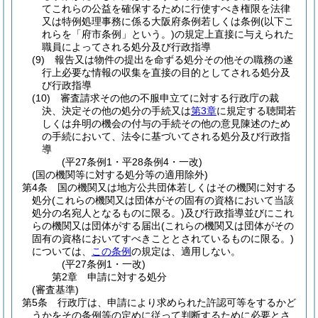
てこれらの公益を確保するために行使すべき権限を法律
又は特例処理事務に係る大阪府条例若しくは条例
(以下こ
れらを「府市条例」という。)
の規定上直接に与えられた
職員によってされる処分及び行政指導
(9)
報告又は物件の提出を命ずる処分その他その職務の遂
行上必要な情報の収集を直接の目的としてされる処分及
び行政指導
(10)
審査請求その他の不服申立てに対する行政庁の裁
決、決定その他の処分の手続又は
第3章
に規定する聴聞若
しくは弁明の機会の付与の手続その他の意見陳述のため
の手続において、法令に基づいてされる処分及び行政指
導
(平27条例1・平28条例4・一改)
(国の機関等に対する処分等の適用除外)
第4条
国の機関又は地方公共団体若しくはその機関に対する
処分
(これらの機関又は団体がその固有の資格において当該
処分の名宛人となるものに限る。)
及び行政指導並びにこれ
らの機関又は団体がする届出
(これらの機関又は団体がその
固有の資格においてすべきこととされているものに限る。)
については、
この条例
の規定は、適用しない。
(平27条例1・一改)
第2章
申請に対する処分
(審査基準)
第5条
行政庁は、申請により求められた許認可等をするかど
うかをその条例等の定めに従って判断するために必要とさ