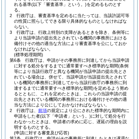
れる基準
(以下「審査基準」という。)
を定めるものとす
る。
2
行政庁は、審査基準を定めるに当たっては、当該許認可等
の性質に照らしてできる限り具体的なものとしなければな
らない。
3
行政庁は、行政上特別の支障があるときを除き、条例等に
より当該申請の提出先とされている機関の事務所における
備付けその他の適当な方法により審査基準を公にしておか
なければならない。
(標準処理期間)
第6条
行政庁は、申請がその事務所に到達してから当該申請
に対する処分をするまでに通常要すべき標準的な期間
(条例
等により当該行政庁と異なる機関が当該申請の提出先とさ
れている場合は、併せて、当該申請が当該提出先とされて
いる機関の事務所に到達してから当該行政庁の事務所に到
達するまでに通常要すべき標準的な期間)
を定めるよう努め
るとともに、これを定めたときは、これらの当該申請の提
出先とされている機関の事務所における備付けその他の適
当な方法により公にしておかなければならない。
2
行政庁は、
前項
の規定により公にされた標準的な期間内に
申請をした者
(以下「申請者」という。)
に対して処分を行
わなかったときは、申請者の求めに応じ、遅延の理由を説
明するものとする。
(申請に対する審査及び応答)
第7条
行政庁は、申請がその事務所に到達したときは遅滞な