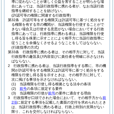
導に従わないことが著しく公益を害することが明らかな場
合にあっては、当該行政指導に携わる者が、なお当該行政
指導を継続することを妨げない。
(許認可等の権限に関連する行政指導)
第32条
許認可等をする権限又は許認可等に基づく処分をす
る権限を有する市の機関が、当該権限を行使することがで
きない場合又は行使する意思がない場合においてする行政
指導にあっては、行政指導に携わる者は、当該権限を行使
し得る旨を殊更に示すことにより相手方に当該行政指導に
従うことを余儀なくさせるようなことをしてはならない。
(行政指導の方式)
第33条
行政指導に携わる者は、その相手方に対して、当該
行政指導の趣旨及び内容並びに責任者を明確に示さなけれ
ばならない。
2
行政指導に携わる者は、当該行政指導をする際に、市の機
関が許認可等をする権限又は許認可等に基づく処分をする
権限を行使し得る旨を示すときは、その相手方に対して、
次に掲げる事項を示さなければならない。
(1)
当該権限を行使し得る根拠となる法令の条項
(2)
前号
の条項に規定する要件
(3)
当該権限の行使が
前号
の要件に適合する理由
3
行政指導が口頭でされた場合において、その相手方から
前
2項
に規定する事項を記載した書面の交付を求められたとき
は、当該行政指導に携わる者は、行政上特別の支障がない
限り、これを交付しなければならない。