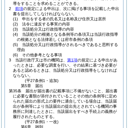
導をすることを求めることができる。
2
前項
の規定による申出は、次に掲げる事項を記載した申出
書を提出してしなければならない。
(1)
申出をする者の氏名又は名称及び住所又は居所
(2)
法令に違反する事実の内容
(3)
当該処分又は行政指導の内容
(4)
当該処分の根拠となる条例等の条項又は当該行政指導
の根拠となる法律若しくは府市条例の条項
(5)
当該処分又は行政指導がされるべきであると思料する
理由
(6)
その他参考となる事項
3
当該行政庁又は市の機関は、
第1項
の規定による申出があ
ったときは、必要な調査を行い、その結果に基づき必要が
あると認めるときは、当該処分又は行政指導をしなければ
ならない。
(平27条例1・追加)
第5章
届出
第35条
届出が届出書の記載事項に不備がないこと、届出書
に必要な書類が添付されていることその他の条例等に定め
られた届出の形式上の要件に適合している場合は、当該届
出が条例等により当該届出の提出先とされている機関の事
務所に到達したときに、当該届出をすべき手続上の義務が
履行されたものとする。
(平27条例1・一改)
第6章
雑則