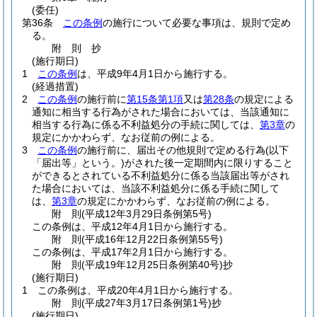
(委任)
第36条
この条例
の施行について必要な事項は、規則で定め
る。
附
則
抄
(施行期日)
1
この条例
は、平成9年4月1日から施行する。
(経過措置)
2
この条例
の施行前に
第15条第1項
又は
第28条
の規定による
通知に相当する行為がされた場合においては、当該通知に
相当する行為に係る不利益処分の手続に関しては、
第3章
の
規定にかかわらず、なお従前の例による。
3
この条例
の施行前に、届出その他規則で定める行為
(以下
「届出等」という。)
がされた後一定期間内に限りすること
ができるとされている不利益処分に係る当該届出等がされ
た場合においては、当該不利益処分に係る手続に関して
は、
第3章
の規定にかかわらず、なお従前の例による。
附
則
(平成12年3月29日
条例第5号)
この条例は、平成12年4月1日から施行する。
附
則
(平成16年12月22日
条例第55号)
この条例は、平成17年2月1日から施行する。
附
則
(平成19年12月25日
条例第40号)
抄
(施行期日)
1
この条例は、平成20年4月1日から施行する。
附
則
(平成27年3月17日
条例第1号)
抄
(施行期日)