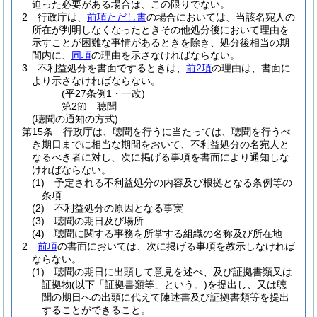
迫った必要がある場合は、この限りでない。
2
行政庁は、
前項ただし書
の場合においては、当該名宛人の
所在が判明しなくなったときその他処分後において理由を
示すことが困難な事情があるときを除き、処分後相当の期
間内に、
同項
の理由を示さなければならない。
3
不利益処分を書面でするときは、
前2項
の理由は、書面に
より示さなければならない。
(平27条例1・一改)
第2節
聴聞
(聴聞の通知の方式)
第15条
行政庁は、聴聞を行うに当たっては、聴聞を行うべ
き期日までに相当な期間をおいて、不利益処分の名宛人と
なるべき者に対し、次に掲げる事項を書面により通知しな
ければならない。
(1)
予定される不利益処分の内容及び根拠となる条例等の
条項
(2)
不利益処分の原因となる事実
(3)
聴聞の期日及び場所
(4)
聴聞に関する事務を所掌する組織の名称及び所在地
2
前項
の書面においては、次に掲げる事項を教示しなければ
ならない。
(1)
聴聞の期日に出頭して意見を述べ、及び証拠書類又は
証拠物
(以下「証拠書類等」という。)
を提出し、又は聴
聞の期日への出頭に代えて陳述書及び証拠書類等を提出
することができること。