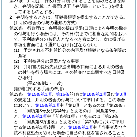
第27条
弁明は、行政庁が口頭ですることを認めたときを除
き、弁明を記載した書面
(以下「弁明書」という。)
を提出
してするものとする。
2
弁明をするときは、証拠書類等を提出することができる。
(弁明の機会の付与の通知の方式)
第28条
行政庁は、弁明書の提出期限
(口頭による弁明の機会
の付与を行う場合には、その日時)
までに相当な期間をおい
て、不利益処分の名宛人となるべき者に対し、次に掲げる
事項を書面により通知しなければならない。
(1)
予定される不利益処分の内容及び根拠となる条例等の
条項
(2)
不利益処分の原因となる事実
(3)
弁明書の提出先及び提出期限
(口頭による弁明の機会
の付与を行う場合には、その旨並びに出頭すべき日時及
び場所)
(平27条例1・一改)
(聴聞に関する手続の準用)
第29条
第15条第3項
、
第16条
並びに
第18条第1項
及び
第3項
の規定は、弁明の機会の付与について準用する。
この場合
において、
第15条第3項
中「第1項」とあるのは「第28条」
と、「同項第3号及び第4号」とあるのは「同条第3号」
と、
第16条第1項
中「前条第1項」とあるのは「第28条」
と、「同条第3項後段」とあるのは「第29条において準用
する第15条第3項後段」と、
第18条第1項
中「当事者及び当
該不利益処分がされた場合に自己の利益を害されることと