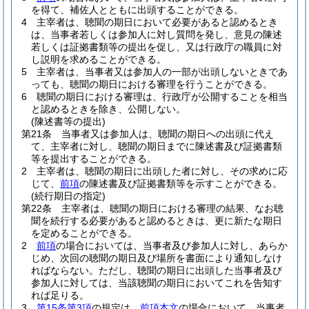
を得て、補佐人とともに出頭することができる。
4
主宰者は、聴聞の期日において必要があると認めるとき
は、当事者若しくは参加人に対し質問を発し、意見の陳述
若しくは証拠書類等の提出を促し、又は行政庁の職員に対
し説明を求めることができる。
5
主宰者は、当事者又は参加人の一部が出頭しないときであ
っても、聴聞の期日における審理を行うことができる。
6
聴聞の期日における審理は、行政庁が公開することを相当
と認めるときを除き、公開しない。
(陳述書等の提出)
第21条
当事者又は参加人は、聴聞の期日への出頭に代え
て、主宰者に対し、聴聞の期日までに陳述書及び証拠書類
等を提出することができる。
2
主宰者は、聴聞の期日に出頭した者に対し、その求めに応
じて、
前項
の陳述書及び証拠書類等を示すことができる。
(続行期日の指定)
第22条
主宰者は、聴聞の期日における審理の結果、なお聴
聞を続行する必要があると認めるときは、更に新たな期日
を定めることができる。
2
前項
の場合においては、当事者及び参加人に対し、あらか
じめ、次回の聴聞の期日及び場所を書面により通知しなけ
ればならない。
ただし、聴聞の期日に出頭した当事者及び
参加人に対しては、当該聴聞の期日においてこれを告知す
れば足りる。
3
第15条第3項
の規定は、
前項本文
の場合において、当事者