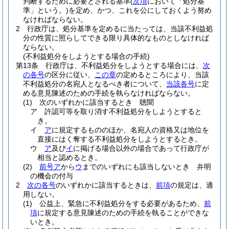
判断するために必要とされる基準
(
次項
において「処分基
準」という。)
を定め、かつ、これを公にしておくよう努め
なければならない。
2
行政庁は、処分基準を定めるに当たっては、当該不利益処
分の性質に照らしてできる限り具体的なものとしなければ
ならない。
(不利益処分をしようとする場合の手続)
第13条
行政庁は、不利益処分をしようとする場合には、
次
の各号
の区分に従い、
この章
の定めるところにより、当該
不利益処分の名宛人となるべき者について、
当該各号
に定
める意見陳述のための手続を執らなければならない。
(1)
次のいずれかに該当するとき 聴聞
ア
許認可等を取り消す不利益処分をしようとすると
き。
イ
ア
に規定するもののほか、名宛人の資格又は地位を
直接にはく奪する不利益処分をしようとするとき。
ウ
ア
及び
イ
に掲げる場合以外の場合であって行政庁が
相当と認めるとき。
(2)
前号ア
から
ウ
までのいずれにも該当しないとき 弁明
の機会の付与
2
次の各号
のいずれかに該当するときは、
前項
の規定は、適
用しない。
(1)
公益上、緊急に不利益処分をする必要があるため、
前
項
に規定する意見陳述のための手続を執ることができな
いとき。