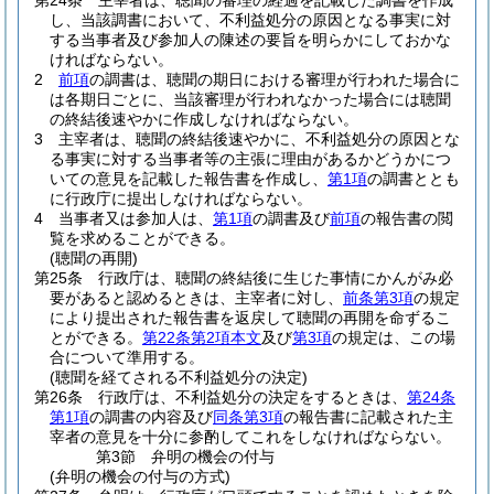
第24条
主宰者は、聴聞の審理の経過を記載した調書を作成
し、当該調書において、不利益処分の原因となる事実に対
する当事者及び参加人の陳述の要旨を明らかにしておかな
ければならない。
2
前項
の調書は、聴聞の期日における審理が行われた場合に
は各期日ごとに、当該審理が行われなかった場合には聴聞
の終結後速やかに作成しなければならない。
3
主宰者は、聴聞の終結後速やかに、不利益処分の原因とな
る事実に対する当事者等の主張に理由があるかどうかにつ
いての意見を記載した報告書を作成し、
第1項
の調書ととも
に行政庁に提出しなければならない。
4
当事者又は参加人は、
第1項
の調書及び
前項
の報告書の閲
覧を求めることができる。
(聴聞の再開)
第25条
行政庁は、聴聞の終結後に生じた事情にかんがみ必
要があると認めるときは、主宰者に対し、
前条第3項
の規定
により提出された報告書を返戻して聴聞の再開を命ずるこ
とができる。
第22条第2項本文
及び
第3項
の規定は、この場
合について準用する。
(聴聞を経てされる不利益処分の決定)
第26条
行政庁は、不利益処分の決定をするときは、
第24条
第1項
の調書の内容及び
同条第3項
の報告書に記載された主
宰者の意見を十分に参酌してこれをしなければならない。
第3節
弁明の機会の付与
(弁明の機会の付与の方式)