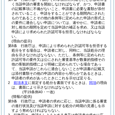
く当該申請の審査を開始しなければならず、かつ、申請書
の記載事項に不備がないこと、申請書に必要な書類が添付
されていること、申請をすることができる期間内にされた
ものであることその他の条例等に定められた申請の形式上
の要件に適合しない申請については、速やかに、申請者に
対し相当の期間を定めて当該申請の補正を求め、又は当該
申請により求められた許認可等を拒否しなければならな
い。
(理由の提示)
第8条
行政庁は、申請により求められた許認可等を拒否する
処分をする場合は、申請者に対し、同時に、当該処分の理
由を示さなければならない。
ただし、条例等に定められた
許認可等の要件又は公にされた審査基準が数量的指標その
他の客観的指標により明確に定められている場合であっ
て、当該申請がこれらに適合しないことが申請書の記載又
は添付書類その他の申請の内容から明らかであるときは、
申請者の求めがあったときにこれを示せば足りる。
2
前項本文
に規定する処分を書面でするときは、
同項
の理由
は、書面により示さなければならない。
(平19条例40・一改)
(情報の提供)
第9条
行政庁は、申請者の求めに応じ、当該申請に係る審査
の進行状況及び当該申請に対する処分の時期の見通しを示
すよう努めなければならない。