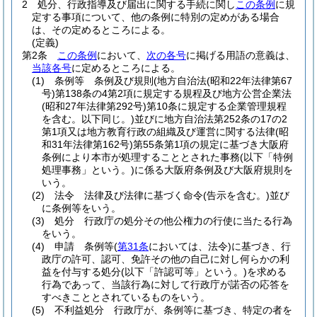
2
処分、行政指導及び届出に関する手続に関し
この条例
に規
定する事項について、他の条例に特別の定めがある場合
は、その定めるところによる。
(定義)
第2条
この条例
において、
次の各号
に掲げる用語の意義は、
当該各号
に定めるところによる。
(1)
条例等 条例及び規則
(地方自治法
(昭和22年法律第67
号)
第138条の4第2項に規定する規程及び地方公営企業法
(昭和27年法律第292号)
第10条に規定する企業管理規程
を含む。以下同じ。)
並びに地方自治法第252条の17の2
第1項又は地方教育行政の組織及び運営に関する法律
(昭
和31年法律第162号)
第55条第1項の規定に基づき大阪府
条例により本市が処理することとされた事務
(以下「特例
処理事務」という。)
に係る大阪府条例及び大阪府規則を
いう。
(2)
法令 法律及び法律に基づく命令
(告示を含む。)
並び
に条例等をいう。
(3)
処分 行政庁の処分その他公権力の行使に当たる行為
をいう。
(4)
申請 条例等
(
第31条
においては、法令)
に基づき、行
政庁の許可、認可、免許その他の自己に対し何らかの利
益を付与する処分
(以下「許認可等」という。)
を求める
行為であって、当該行為に対して行政庁が諾否の応答を
すべきこととされているものをいう。
(5)
不利益処分 行政庁が、条例等に基づき、特定の者を