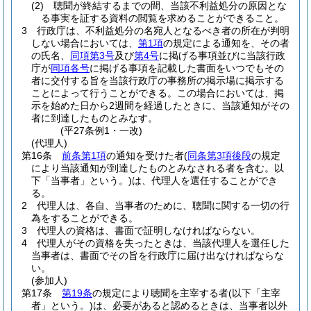
(2)
聴聞が終結するまでの間、当該不利益処分の原因とな
る事実を証する資料の閲覧を求めることができること。
3
行政庁は、不利益処分の名宛人となるべき者の所在が判明
しない場合においては、
第1項
の規定による通知を、その者
の氏名、
同項第3号
及び
第4号
に掲げる事項並びに当該行政
庁が
同項各号
に掲げる事項を記載した書面をいつでもその
者に交付する旨を当該行政庁の事務所の掲示場に掲示する
ことによって行うことができる。
この場合においては、掲
示を始めた日から2週間を経過したときに、当該通知がその
者に到達したものとみなす。
(平27条例1・一改)
(代理人)
第16条
前条第1項
の通知を受けた者
(
同条第3項後段
の規定
により当該通知が到達したものとみなされる者を含む。以
下「当事者」という。)
は、代理人を選任することができ
る。
2
代理人は、各自、当事者のために、聴聞に関する一切の行
為をすることができる。
3
代理人の資格は、書面で証明しなければならない。
4
代理人がその資格を失ったときは、当該代理人を選任した
当事者は、書面でその旨を行政庁に届け出なければならな
い。
(参加人)
第17条
第19条
の規定により聴聞を主宰する者
(以下「主宰
者」という。)
は、必要があると認めるときは、当事者以外