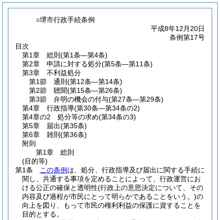
○堺市行政手続条例
平成8年12月20日
条例第17号
目次
第1章
総則
(第1条―第4条)
第2章
申請に対する処分
(第5条―第11条)
第3章
不利益処分
第1節
通則
(第12条―第14条)
第2節
聴聞
(第15条―第26条)
第3節
弁明の機会の付与
(第27条―第29条)
第4章
行政指導
(第30条―第34条の2)
第4章の2
処分等の求め
(第34条の3)
第5章
届出
(第35条)
第6章
雑則
(第36条)
附則
第1章
総則
(目的等)
第1条
この条例
は、処分、行政指導及び届出に関する手続に
関し、共通する事項を定めることによって、行政運営にお
ける公正の確保と透明性
(行政上の意思決定について、その
内容及び過程が市民にとって明らかであることをいう。)
の
向上を図り、もって市民の権利利益の保護に資することを
目的とする。