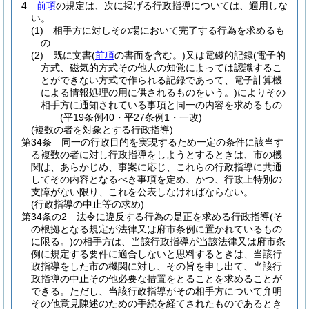
4
前項
の規定は、次に掲げる行政指導については、適用しな
い。
(1)
相手方に対しその場において完了する行為を求めるも
の
(2)
既に文書
(
前項
の書面を含む。)
又は電磁的記録
(電子的
方式、磁気的方式その他人の知覚によっては認識するこ
とができない方式で作られる記録であって、電子計算機
による情報処理の用に供されるものをいう。)
によりその
相手方に通知されている事項と同一の内容を求めるもの
(平19条例40・平27条例1・一改)
(複数の者を対象とする行政指導)
第34条
同一の行政目的を実現するため一定の条件に該当す
る複数の者に対し行政指導をしようとするときは、市の機
関は、あらかじめ、事案に応じ、これらの行政指導に共通
してその内容となるべき事項を定め、かつ、行政上特別の
支障がない限り、これを公表しなければならない。
(行政指導の中止等の求め)
第34条の2
法令に違反する行為の是正を求める行政指導
(そ
の根拠となる規定が法律又は府市条例に置かれているもの
に限る。)
の相手方は、当該行政指導が当該法律又は府市条
例に規定する要件に適合しないと思料するときは、当該行
政指導をした市の機関に対し、その旨を申し出て、当該行
政指導の中止その他必要な措置をとることを求めることが
できる。
ただし、当該行政指導がその相手方について弁明
その他意見陳述のための手続を経てされたものであるとき