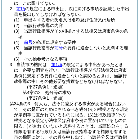
は、この限りでない。
2
前項
の規定による申出は、次に掲げる事項を記載した申出
書を提出してしなければならない。
(1)
申出をする者の氏名又は名称及び住所又は居所
(2)
当該行政指導の内容
(3)
当該行政指導がその根拠とする法律又は府市条例の条
項
(4)
前号
の条項に規定する要件
(5)
当該行政指導が
前号
の要件に適合しないと思料する理
由
(6)
その他参考となる事項
3
当該市の機関は、
第1項
の規定による申出があったとき
は、必要な調査を行い、当該行政指導が当該法律又は府市
条例に規定する要件に適合しないと認めるときは、当該行
政指導の中止その他必要な措置をとらなければならない。
(平27条例1・追加)
第4章の2
処分等の求め
(平27条例1・追加)
第34条の3
何人も、法令に違反する事実がある場合におい
て、その是正のためにされるべき処分
(その根拠となる規定
が条例等に置かれているものに限る。)
又は行政指導
(その
根拠となる規定が法律又は府市条例に置かれているものに
限る。)
がされていないと思料するときは、当該処分をする
権限を有する行政庁又は当該行政指導をする権限を有する
市の機関に対し、その旨を申し出て、当該処分又は行政指