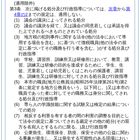
(適用除外)
第3条
次に掲げる処分及び行政指導については、
次章
から
第
4章の2
までの規定は、適用しない。
(1)
議会の議決によってされる処分
(2)
議会の議決を経て、又は議会の同意若しくは承認を得
た上でされるべきものとされている処分
(3)
地方税の犯則事件に関する法令
(他の法令において準
用する場合を含む。)
に基づいて徴税職員
(他の法令の規
定に基づいてその職務を行う者を含む。)
がする処分及び
行政指導
(4)
学校、講習所、訓練所又は研修所において、教育、講
習、訓練又は研修の目的を達成するために、学生、生
徒、児童若しくは幼児若しくはこれらの保護者、講習
生、訓練生又は研修生に対してされる処分及び行政指導
(5)
本市の職員
(地方公務員法
(昭和25年法律第261号)
第2
条に規定する地方公務員をいう。以下同じ。)
又は本市の
職員であった者に対してその職務又は身分に関してされ
る処分及び行政指導
(6)
専ら人の学識技能に関する試験又は検定の結果につい
ての処分
(7)
相反する利害を有する者の間の利害の調整を目的とし
て法令の規定に基づいてされる裁定その他の処分
(その双
方を名宛人とするものに限る。)
及び行政指導
(8)
公衆衛生、環境保全、防疫、保安その他の公益に関わ
る事象が発生し、又は発生する可能性のある現場におい