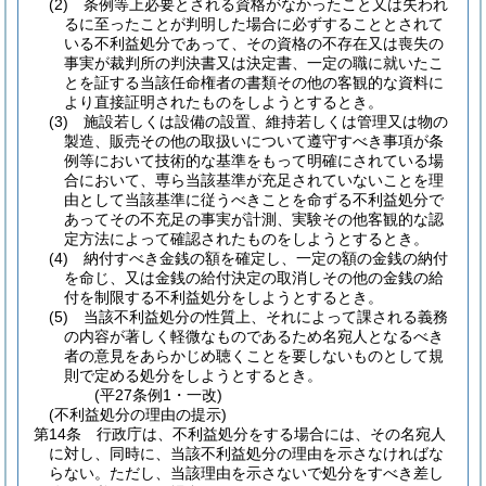
(2)
条例等上必要とされる資格がなかったこと又は失われ
るに至ったことが判明した場合に必ずすることとされて
いる不利益処分であって、その資格の不存在又は喪失の
事実が裁判所の判決書又は決定書、一定の職に就いたこ
とを証する当該任命権者の書類その他の客観的な資料に
より直接証明されたものをしようとするとき。
(3)
施設若しくは設備の設置、維持若しくは管理又は物の
製造、販売その他の取扱いについて遵守すべき事項が条
例等において技術的な基準をもって明確にされている場
合において、専ら当該基準が充足されていないことを理
由として当該基準に従うべきことを命ずる不利益処分で
あってその不充足の事実が計測、実験その他客観的な認
定方法によって確認されたものをしようとするとき。
(4)
納付すべき金銭の額を確定し、一定の額の金銭の納付
を命じ、又は金銭の給付決定の取消しその他の金銭の給
付を制限する不利益処分をしようとするとき。
(5)
当該不利益処分の性質上、それによって課される義務
の内容が著しく軽微なものであるため名宛人となるべき
者の意見をあらかじめ聴くことを要しないものとして規
則で定める処分をしようとするとき。
(平27条例1・一改)
(不利益処分の理由の提示)
第14条
行政庁は、不利益処分をする場合には、その名宛人
に対し、同時に、当該不利益処分の理由を示さなければな
らない。
ただし、当該理由を示さないで処分をすべき差し