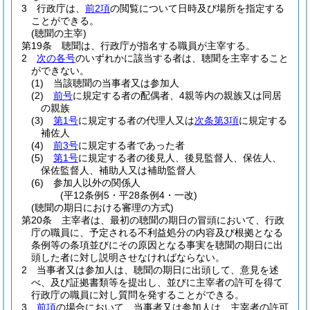
3
行政庁は、
前2項
の閲覧について日時及び場所を指定する
ことができる。
(聴聞の主宰)
第19条
聴聞は、行政庁が指名する職員が主宰する。
2
次の各号
のいずれかに該当する者は、聴聞を主宰すること
ができない。
(1)
当該聴聞の当事者又は参加人
(2)
前号
に規定する者の配偶者、4親等内の親族又は同居
の親族
(3)
第1号
に規定する者の代理人又は
次条第3項
に規定する
補佐人
(4)
前3号
に規定する者であった者
(5)
第1号
に規定する者の後見人、後見監督人、保佐人、
保佐監督人、補助人又は補助監督人
(6)
参加人以外の関係人
(平12条例5・平28条例4・一改)
(聴聞の期日における審理の方式)
第20条
主宰者は、最初の聴聞の期日の冒頭において、行政
庁の職員に、予定される不利益処分の内容及び根拠となる
条例等の条項並びにその原因となる事実を聴聞の期日に出
頭した者に対し説明させなければならない。
2
当事者又は参加人は、聴聞の期日に出頭して、意見を述
べ、及び証拠書類等を提出し、並びに主宰者の許可を得て
行政庁の職員に対し質問を発することができる。
3
前項
の場合において、当事者又は参加人は、主宰者の許可