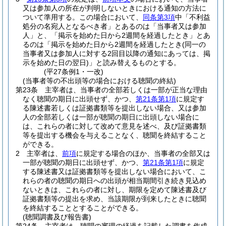
又は参加人の所在が判明しないときにおける通知の方法に
ついて準用する。
この場合において、
同条第3項
中「不利益
処分の名宛人となるべき者」とあるのは「当事者又は参加
人」と、「掲示を始めた日から2週間を経過したとき」とあ
るのは「掲示を始めた日から2週間を経過したとき
(同一の
当事者又は参加人に対する2回目以降の通知にあっては、掲
示を始めた日の翌日)
」と読み替えるものとする。
(平27条例1・一改)
(当事者等の不出頭等の場合における聴聞の終結)
第23条
主宰者は、当事者の全部若しくは一部が正当な理由
なく聴聞の期日に出頭せず、かつ、
第21条第1項
に規定す
る陳述書若しくは証拠書類等を提出しない場合、又は参加
人の全部若しくは一部が聴聞の期日に出頭しない場合に
は、これらの者に対して改めて意見を述べ、及び証拠書類
等を提出する機会を与えることなく、聴聞を終結すること
ができる。
2
主宰者は、
前項
に規定する場合のほか、当事者の全部又は
一部が聴聞の期日に出頭せず、かつ、
第21条第1項
に規定
する陳述書又は証拠書類等を提出しない場合において、こ
れらの者の聴聞の期日への出頭が相当期間引き続き見込め
ないときは、これらの者に対し、期限を定めて陳述書及び
証拠書類等の提出を求め、当該期限が到来したときに聴聞
を終結することとすることができる。
(聴聞調書及び報告書)