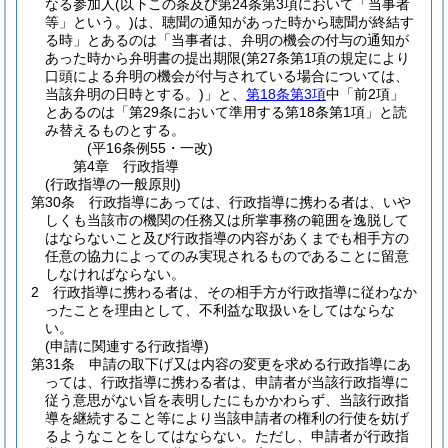
なる参加人
(以下この条及び第24条第3項において「当事者
等」という。)
は、聴聞の通知があった時から聴聞が終結す
る時」とあるのは「当事者は、弁明の機会の付与の通知が
あった時から弁明書の提出期限
(第27条第1項の規定により
口頭による弁明の機会が付与されている場合については、
当該弁明の日時とする。)
」と、
第18条第3項
中「前2項」
とあるのは「第29条において準用する第18条第1項」と読
み替えるものとする。
(平16条例55・一改)
第4章
行政指導
(行政指導の一般原則)
第30条
行政指導にあっては、行政指導に携わる者は、いや
しくも当該市の機関の任務又は所掌事務の範囲を逸脱して
はならないこと及び行政指導の内容があくまでも相手方の
任意の協力によってのみ実現されるものであることに留意
しなければならない。
2
行政指導に携わる者は、その相手方が行政指導に従わなか
ったことを理由として、不利益な取扱いをしてはならな
い。
(申請に関連する行政指導)
第31条
申請の取下げ又は内容の変更を求める行政指導にあ
っては、行政指導に携わる者は、申請者が当該行政指導に
従う意思がない旨を表明したにもかかわらず、当該行政指
導を継続すること等により当該申請者の権利の行使を妨げ
るようなことをしてはならない。
ただし、申請者が行政指