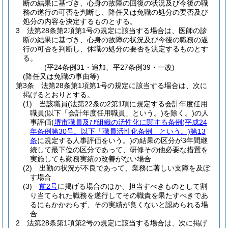
断の結果に基づき、心身の故障の回復の状況及び今後の職
務の遂行の可否を判断し、降任又は免職の処分の要否及び
処分の内容を決定するものとする。
3
法第28条第2項第1号の規定に該当する場合は、医師の診
断の結果に基づき、心身の故障の状況及び今後の職務の遂
行の可否を判断し、休職の処分の要否を決定するものとす
る。
(平24条例31・追加、平27条例39・一改)
(降任又は免職の事由等)
第3条
法第28条第1項第1号の規定に該当する場合は、次に
掲げるとおりとする。
(1)
当該職員
(法第22条の2第1項に規定する会計年度任用
職員
(以下「会計年度任用職員」という。)
を除く。)
の人
事評価
(
堺市職員及び組織の活性化に関する条例
(平成24
年条例第30号。以下「職員活性化条例」という。)
第13
条
に規定する人事評価をいう。)
の結果の区分が3年間継
続して最下位の区分であって、研修その他必要な措置を
実施しても勤務実績の改善がない場合
(2)
出勤の状況が不良であって、業務に著しい支障を及ぼ
す場合
(3)
前2号
に掲げる場合のほか、担当すべきものとして割
り当てられた職務を遂行してその職責を果たすべきであ
るにもかかわらず、その実績が良くないと認められる場
合
2
法第28条第1項第2号の規定に該当する場合は、次に掲げ