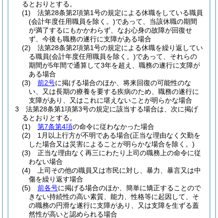
るとおりとする。
(1)
法第28条第2項第1号の規定による休職をしている職員
(会計年度任用職員を除く。)
であって、当該休職の期間
が満了するにもかかわらず、なお心身の故障が回復せ
ず、今後も職務の遂行に支障がある場合
(2)
法第28条第2項第1号の規定による休職を繰り返してい
る職員
(会計年度任用職員を除く。)
であって、それらの
期間が5年間で通算して3年を超え、職務の遂行に支障が
ある場合
(3)
前2号
に掲げる場合のほか、将来回復の可能性のな
い、又は長期の療養を要する疾病のため、職務の遂行に
支障があり、又はこれに堪えないことが明らかな場合
3
法第28条第1項第3号の規定に該当する場合は、次に掲げ
るとおりとする。
(1)
第7条第4項
の命令に従わなかった場合
(2)
1月以上行方が不明である場合
(正当な理由なく欠勤を
した場合又は災害によることが明らかな場合を除く。)
(3)
正当な理由なく再三にわたり上司の職務上の命令に従
わない場合
(4)
上司その他の職員又は市民に対し、暴力、暴言又は中
傷を繰り返す場合
(5)
前各号
に掲げる場合のほか、簡単に矯正することので
きない持続性の高い素質、能力、性格等に起因して、そ
の職務の円滑な遂行に支障があり、又は支障を生ずる蓋
然性が高いと認められる場合