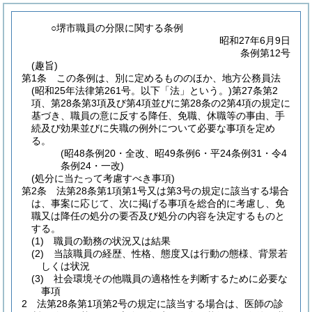
○堺市職員の分限に関する条例
昭和27年6月9日
条例第12号
(趣旨)
第1条
この条例は、別に定めるもののほか、地方公務員法
(昭和25年法律第261号。以下「法」という。)
第27条第2
項、第28条第3項及び第4項並びに第28条の2第4項の規定に
基づき、職員の意に反する降任、免職、休職等の事由、手
続及び効果並びに失職の例外について必要な事項を定め
る。
(昭48条例20・全改、昭49条例6・平24条例31・令4
条例24・一改)
(処分に当たって考慮すべき事項)
第2条
法第28条第1項第1号又は第3号の規定に該当する場合
は、事案に応じて、次に掲げる事項を総合的に考慮し、免
職又は降任の処分の要否及び処分の内容を決定するものと
する。
(1)
職員の勤務の状況又は結果
(2)
当該職員の経歴、性格、態度又は行動の態様、背景若
しくは状況
(3)
社会環境その他職員の適格性を判断するために必要な
事項
2
法第28条第1項第2号の規定に該当する場合は、医師の診