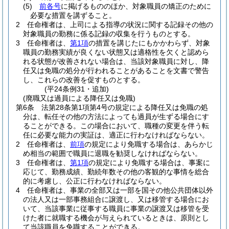
(5)
前各号
に掲げるもののほか、対象職員の矯正のために
必要な措置を講ずること。
2
任命権者は、上司による指導の状況に関する記録その他の
対象職員の勤務に係る記録の収集を行うものとする。
3
任命権者は、
第1項
の措置を講じたにもかかわらず、対象
職員の勤務実績が良くない状態又は適格性を欠くと認めら
れる状態が改善されない場合は、当該対象職員に対し、降
任又は免職の処分が行われることがあることを文書で警告
し、これらの改善を促すものとする。
(平24条例31・追加)
(廃職又は過員による降任又は免職)
第6条
法第28条第1項第4号の規定による降任又は免職の処
分は、転任その他の方法によっても過員が生ずる場合にす
ることができる。
この場合において、職種の変更を伴う転
任に必要な能力の実証は、適正に行わなければならない。
2
任命権者は、
前項
の規定により免職する場合は、あらかじ
め相当の範囲で職員に退職を勧奨しなければならない。
3
任命権者は、
第1項
の規定により免職する場合は、事案に
応じて、勤務成績、勤続年数その他の客観的な事情を総合
的に考慮し、公正に行わなければならない。
4
任命権者は、事業の全部又は一部を国その他公共団体以外
の法人又は一部事務組合に譲渡し、又は移管する場合にお
いて、当該事業に従事する職員に事業の譲渡又は移管を受
けた者に就職する機会が与えられているときは、原則とし
て当該職員を免職することができる。