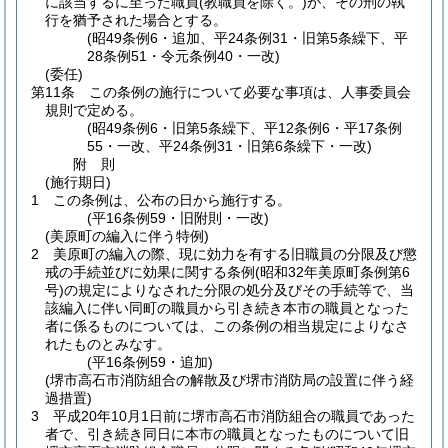
に該当するに至った職員
(教職員を除く。)
が、その刑の執
行を猶予された場合とする。
(昭49条例6・追加、平24条例31・旧第5条繰下、平
28条例51・令元条例40・一改)
(委任)
第11条
この条例の施行について必要な事項は、人事委員会
規則で定める。
(昭49条例6・旧第5条繰下、平12条例6・平17条例
55・一改、平24条例31・旧第6条繰下・一改)
附
則
(施行期日)
1
この条例は、公布の日から施行する。
(平16条例59・旧附則・一改)
(美原町の編入に伴う特例)
2
美原町の編入の際、現に効力を有する旧職員の分限及び懲
戒の手続並びに効果に関する条例
(昭和32年美原町条例第6
号)
の規定によりなされた分限の処分及びその手続等で、当
該編入に伴い同町の職員から引き続き本市の職員となった
者に係るものについては、この条例の相当規定によりなさ
れたものとみなす。
(平16条例59・追加)
(堺市高石市消防組合の解散及び堺市消防局の設置に伴う経
過措置)
3
平成20年10月1日前に堺市高石市消防組合の職員であった
者で、引き続き同日に本市の職員となったものについて旧