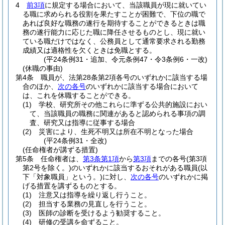
4
前3項
に規定する場合において、当該職員が現に就いてい
る職に求められる役割を果たすことが困難で、下位の職で
あれば良好な職務の遂行を期待することができるときは職
務の遂行能力に応じた職に降任させるものとし、現に就い
ている職だけではなく、公務員として通常要求される勤務
成績又は適格性を欠くときは免職とする。
(平24条例31・追加、令元条例47・令3条例6・一改)
(休職の事由)
第4条
職員が、法第28条第2項各号のいずれかに該当する場
合のほか、
次の各号
のいずれかに該当する場合において
は、これを休職することができる。
(1)
学校、研究所その他これらに準ずる公共的施設におい
て、当該職員の職務に関連があると認められる事項の調
査、研究又は指導に従事する場合
(2)
災害により、生死不明又は所在不明となった場合
(平24条例31・全改)
(任命権者が講ずる措置)
第5条
任命権者は、
第3条第1項
から
第3項
までの各号
(第3項
第2号を除く。)
のいずれかに該当するおそれがある職員
(以
下「対象職員」という。)
に対し、
次の各号
のいずれかに掲
げる措置を講ずるものとする。
(1)
注意又は指導を繰り返し行うこと。
(2)
担当する業務の見直しを行うこと。
(3)
医師の診断を受けるよう勧奨すること。
(4)
研修の受講を命ずること。