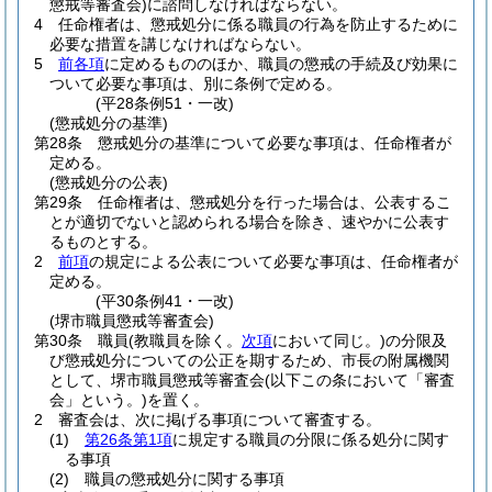
懲戒等審査会)
に諮問しなければならない。
4
任命権者は、懲戒処分に係る職員の行為を防止するために
必要な措置を講じなければならない。
5
前各項
に定めるもののほか、職員の懲戒の手続及び効果に
ついて必要な事項は、別に条例で定める。
(平28条例51・一改)
(懲戒処分の基準)
第28条
懲戒処分の基準について必要な事項は、任命権者が
定める。
(懲戒処分の公表)
第29条
任命権者は、懲戒処分を行った場合は、公表するこ
とが適切でないと認められる場合を除き、速やかに公表す
るものとする。
2
前項
の規定による公表について必要な事項は、任命権者が
定める。
(平30条例41・一改)
(堺市職員懲戒等審査会)
第30条
職員
(教職員を除く。
次項
において同じ。)
の分限及
び懲戒処分についての公正を期するため、市長の附属機関
として、堺市職員懲戒等審査会
(以下この条において「審査
会」という。)
を置く。
2
審査会は、次に掲げる事項について審査する。
(1)
第26条第1項
に規定する職員の分限に係る処分に関す
る事項
(2)
職員の懲戒処分に関する事項