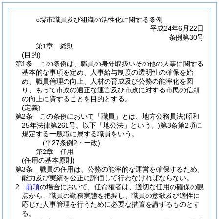
○堺市職員及び組織の活性化に関する条例
平成24年6月22日
条例第30号
第1章
総則
(目的)
第1条
この条例は、職員の身分取扱いその他の人事に関する
基本的な事項を定め、人事給与制度の透明性の確保を始
め、職員倫理の向上、人材の育成及び公務の能率化を図
り、もって市政の適正な運営及び市政に対する市民の信頼
の向上に資することを目的とする。
(定義)
第2条
この条例において「職員」とは、地方公務員法
(昭和
25年法律第261号。以下「地公法」という。)
第3条第2項に
規定する一般職に属する職員をいう。
(平27条例2・一改)
第2章
任用
(任用の基本原則)
第3条
職員の任用は、公務の能率的な運営を確保するため、
能力及び実績を公正に評価して行わなければならない。
2
前項
の場合において、任命権者は、適切な任用の確保の観
点から、職員の勤務実態を把握し、職員の意欲及び適性に
応じた人事管理を行うために必要な措置を講ずるものとす
る。