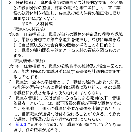
2
任命権者は、事務事業の効率的かつ効果的な実施、公と民
との役割分担の整理、施策の選択と集中等により、常に業
務の執行体制を検証し、要員及び総人件費の適正化に取り
組まなければならない。
第3章
人材育成
(職員の人材育成)
第8条
任命権者は、職員が自らの職務の使命及び役割を認識
し、柔軟な発想で政策立案能力を発揮し、並びに職務を通
じて自己実現及び社会貢献の機会を得ることを目的とし
て、職員の能力開発を始めとする人材の育成を図るものと
する。
(職員研修の実施)
第9条
任命権者は、職員の公務能率の維持及び増進を図るた
め、能力開発及び意識改革に資する研修を計画的に実施す
るものとする。
2
職員は、全体の奉仕者として、職務の遂行に必要な知識、
技能等の習得のために意欲的に研修に取り組み、その成果
を職務に反映させるよう努めなければならない。
3
職員を管理し、又は監督する地位にある職員
(以下「管理
監督者」という。)
は、部下職員の育成が重要な職務である
ことを認識し、個々の職員に必要な研修を実施するととも
に、当該職員が適切な研修を受けることができるよう必要
な調整、指導及び助言を行わなければならない。
4
前3項
に定めるもののほか、職員の研修について必要な事
項は、任命権者が定める。