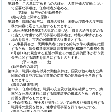
第18条
この章に定めるもののほか、人事評価の実施につい
て必要な事項は、任命権者が定める。
第5章
給与その他勤務条件
(給与決定に関する原則)
第19条
職員の給与は、職務の複雑、困難及び責任の度等職
務の内容に応じて支給するものとする。
2
地公法第24条第2項の規定に基づき、職員の給与を定める
に当たり考慮する民間事業の従事者は、特別の事情がある
場合を除き、市内の民間事業の従事者とする。
3
人事委員会は、民間事業者における給与水準の実態を把握
するため、賃金構造基本統計調査規則
(昭和39年労働省令第
8号)
第1条に規定する直近の調査その他公共的団体が行う賃
金等に関する調査を参考にするものとする。
(平28条例5・一改)
(勤務条件の決定)
第20条
職員の給与以外の勤務条件は、国及び他の地方公共
団体の職員並びに民間事業の従事者の勤務条件を考慮する
ものとする。
(職員の健康管理)
第21条
任命権者は、職員の安全及び健康を確保しつつ、効
率的な公務の遂行に資する職場環境の形成のため、必要な
措置を講ずるものとする。
2
任命権者は、安全及び衛生について経験及び知識を有する
職員等の意見を聴き、健康管理事業を行うものとする。
(職員の仕事と生活の調和)