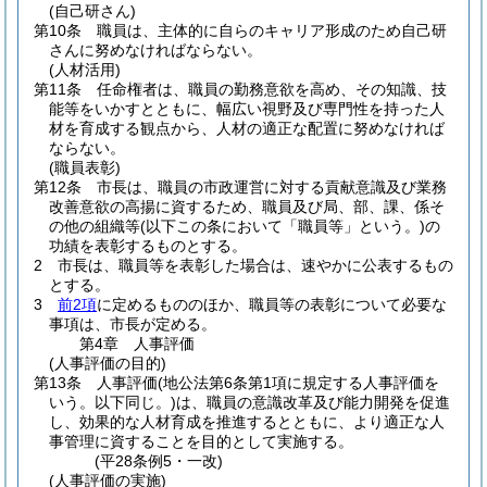
(自己研さん)
第10条
職員は、主体的に自らのキャリア形成のため自己研
さんに努めなければならない。
(人材活用)
第11条
任命権者は、職員の勤務意欲を高め、その知識、技
能等をいかすとともに、幅広い視野及び専門性を持った人
材を育成する観点から、人材の適正な配置に努めなければ
ならない。
(職員表彰)
第12条
市長は、職員の市政運営に対する貢献意識及び業務
改善意欲の高揚に資するため、職員及び局、部、課、係そ
の他の組織等
(以下この条において「職員等」という。)
の
功績を表彰するものとする。
2
市長は、職員等を表彰した場合は、速やかに公表するもの
とする。
3
前2項
に定めるもののほか、職員等の表彰について必要な
事項は、市長が定める。
第4章
人事評価
(人事評価の目的)
第13条
人事評価
(地公法第6条第1項に規定する人事評価を
いう。以下同じ。)
は、職員の意識改革及び能力開発を促進
し、効果的な人材育成を推進するとともに、より適正な人
事管理に資することを目的として実施する。
(平28条例5・一改)
(人事評価の実施)