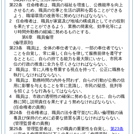
第22条
任命権者は、職員の福祉を増進し、公務能率を向上
させるため、職員の仕事と生活の調和を図ることができる
よう、職場環境の改善等に努めなければならない。
2
任命権者は、職員が家庭及び地域の構成員としてその役割
を果たすことができるよう、業務の簡素化、効率化等によ
り時間外勤務の縮減に努めるものとする。
第6章
職員倫理
(倫理原則)
第23条
職員は、全体の奉仕者であり、一部の奉仕者でない
ことを自覚し、常に厳しく自らを律して服務規律を遵守す
るとともに、自らの持てる能力を最大限にいかし、市民本
位の行政の推進に全力を尽くさなければならない。
2
職員は、常に人権を尊重する視点を持って、公正に職務を
執行しなければならない。
3
職員は、勤務時間の内外を問わず、自らの行動が公務の信
用に影響を与えることを常に意識し、市民の疑惑、批判等
を招くような行為をしてはならない。
4
職員は、市政の透明性の確保に努めるとともに、自らの職
務に関し説明責任を果たすよう努めなければならない。
(任命権者の責務)
第24条
任命権者は、職員の法令遵守並びに高い倫理観の涵
養及び保持のために必要な措置を講じなければならない。
(管理監督者の責務)
第25条
管理監督者は、その職責の重要性を自覚し、
第23条