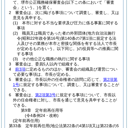
て、堺市公正職務確保審査会
(以下この条において「審査
会」という。)
を置く。
2
審査会は、次に掲げる事項について調査し、審査し、又は
意見を具申する。
(1)
本市に対する不当な要求及び圧力に係る事案に関する
事項
(2)
職員又は職員であった者の外郭団体
(地方自治法施行
令
(昭和22年政令第16号)
第140条の7第1項に規定する法
人及びその業務が本市と密接な関係を有する法人で市長
が定めるものをいう。以下同じ。)
の役員等への推薦に関
する事項
(3)
その他公正な職務の執行に関する事項
3
審査会は、委員5人以内で組織する。
4
前3項
に定めるもののほか、審査会の組織及び運営につい
て必要な事項は、市長が定める。
5
審査会は、市長以外の任命権者の諮問に応じて、
第2項第
1号
に規定する事項について、調査し、又は審査することが
できる。
6
審査会は、
第2項第3号
に規定する事項について、市長以
外の任命権者に対し、市長を通じて意見を具申することが
できる。
第9章
定年前再任用等
(令4条例24・改称)
(定年前再任用)
第33条
定年前再任用
(地公法第22条の4第1項又は第22条の5