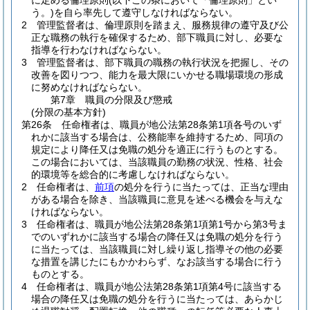
に定める倫理原則
(以下この条において「倫理原則」とい
う。)
を自ら率先して遵守しなければならない。
2
管理監督者は、倫理原則を踏まえ、服務規律の遵守及び公
正な職務の執行を確保するため、部下職員に対し、必要な
指導を行わなければならない。
3
管理監督者は、部下職員の職務の執行状況を把握し、その
改善を図りつつ、能力を最大限にいかせる職場環境の形成
に努めなければならない。
第7章
職員の分限及び懲戒
(分限の基本方針)
第26条
任命権者は、職員が地公法第28条第1項各号のいず
れかに該当する場合は、公務能率を維持するため、同項の
規定により降任又は免職の処分を適正に行うものとする。
この場合においては、当該職員の勤務の状況、性格、社会
的環境等を総合的に考慮しなければならない。
2
任命権者は、
前項
の処分を行うに当たっては、正当な理由
がある場合を除き、当該職員に意見を述べる機会を与えな
ければならない。
3
任命権者は、職員が地公法第28条第1項第1号から第3号ま
でのいずれかに該当する場合の降任又は免職の処分を行う
に当たっては、当該職員に対し繰り返し指導その他の必要
な措置を講じたにもかかわらず、なお該当する場合に行う
ものとする。
4
任命権者は、職員が地公法第28条第1項第4号に該当する
場合の降任又は免職の処分を行うに当たっては、あらかじ