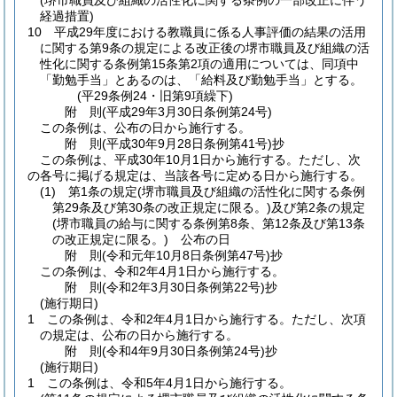
(堺市職員及び組織の活性化に関する条例の一部改正に伴う
経過措置)
10
平成29年度における教職員に係る人事評価の結果の活用
に関する第9条の規定による改正後の堺市職員及び組織の活
性化に関する条例第15条第2項の適用については、同項中
「勤勉手当」とあるのは、「給料及び勤勉手当」とする。
(平29条例24・旧第9項繰下)
附
則
(平成29年3月30日
条例第24号)
この条例は、公布の日から施行する。
附
則
(平成30年9月28日
条例第41号)
抄
この条例は、平成30年10月1日から施行する。
ただし、次
の各号に掲げる規定は、当該各号に定める日から施行する。
(1)
第1条の規定
(堺市職員及び組織の活性化に関する条例
第29条及び第30条の改正規定に限る。)
及び第2条の規定
(堺市職員の給与に関する条例第8条、第12条及び第13条
の改正規定に限る。)
公布の日
附
則
(令和元年10月8日
条例第47号)
抄
この条例は、令和2年4月1日から施行する。
附
則
(令和2年3月30日
条例第22号)
抄
(施行期日)
1
この条例は、令和2年4月1日から施行する。
ただし、次項
の規定は、公布の日から施行する。
附
則
(令和4年9月30日
条例第24号)
抄
(施行期日)
1
この条例は、令和5年4月1日から施行する。