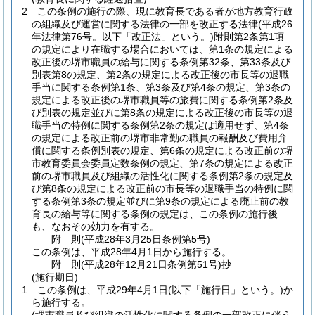
2
この条例の施行の際、現に教育長である者が地方教育行政
の組織及び運営に関する法律の一部を改正する法律
(平成26
年法律第76号。以下「改正法」という。)
附則第2条第1項
の規定により在職する場合においては、第1条の規定による
改正後の堺市職員の給与に関する条例第32条、第33条及び
別表第8の規定、第2条の規定による改正後の市長等の退職
手当に関する条例第1条、第3条及び第4条の規定、第3条の
規定による改正後の堺市職員等の旅費に関する条例第2条及
び別表の規定並びに第8条の規定による改正後の市長等の退
職手当の特例に関する条例第2条の規定は適用せず、第4条
の規定による改正前の堺市非常勤の職員の報酬及び費用弁
償に関する条例別表の規定、第6条の規定による改正前の堺
市教育委員会委員定数条例の規定、第7条の規定による改正
前の堺市職員及び組織の活性化に関する条例第2条の規定及
び第8条の規定による改正前の市長等の退職手当の特例に関
する条例第3条の規定並びに第9条の規定による廃止前の教
育長の給与等に関する条例の規定は、この条例の施行後
も、なおその効力を有する。
附
則
(平成28年3月25日
条例第5号)
この条例は、平成28年4月1日から施行する。
附
則
(平成28年12月21日
条例第51号)
抄
(施行期日)
1
この条例は、平成29年4月1日
(以下「施行日」という。)
か
ら施行する。