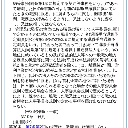
約等事務
(同条第1項に規定する契約等事務をいう。)
であっ
て離職した日の5年前の日より前の職務
(当該職に就いてい
たときの職務に限る。)
に属するものに関し、離職後2年
間、職務上の行為をするように、又はしないように要求
し、又は依頼してはならない。
3
管理又は監督の地位にある職員の職として人事委員会規則
で定めるものに就いている職員であった者
(退職手当通算予
定職員
(地公法第38条の2第3項に規定する退職手当通算予
定職員をいう。)
であった者であって引き続いて退職手当通
算法人
(同条第2項に規定する退職手当通算法人をいう。)
の
地位に就いているもの及び公益的法人等への一般職の地方
公務員の派遣等に関する法律
(平成12年法律第50号)
第10条
第2項に規定する退職派遣者を除く。)
は、離職後2年間、営
利企業
(地公法第38条第1項に規定する営利企業をいう。以
下同じ。)
以外の法人その他の団体の地位に就いた場合
(報
酬を得る場合に限る。)
又は営利企業の地位に就いた場合
は、日々雇い入れられる者となった場合その他人事委員会
規則で定める場合を除き、人事委員会規則で定めるところ
により、速やかに、離職した職又はこれに相当する職の任
命権者に人事委員会規則で定める事項を届け出なければな
らない。
(平28条例5・一改)
第10章
雑則
(適用除外)
第36条
第7条第2項
の規定は、教職員には適用しない。