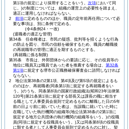
第1項の規定により採用することをいう。
次項
において同
じ。)
の制度については、組織の運営上の必要性を踏まえ、
適正に運用しなければならない。
2
前項
に定めるもののほか、職員の定年前再任用について必
要な事項は、別に条例で定める。
(令4条例24・一改)
(退職者の適正な管理)
第34条
任命権者は、市民の疑惑、批判等を招くような行為
の防止を図り、市民の信頼を確保するため、職員の離職後
の再就職等の管理に適正を期するものとする。
(再就職に係る制限)
第35条
市長は、外郭団体からの要請に応じ、その役員等の
地位に職員又は職員であった者を推薦する場合は、
第32条
第1項
に規定する堺市公正職務確保審査会に諮問しなければ
ならない。
2
地公法第38条の2第1項、第4項及び第5項の規定によるも
ののほか、再就職者
(同条第1項に規定する再就職者をい
う。)
のうち、同条第8項の国家行政組織法
(昭和23年法律第
120号)
第21条第1項に規定する部長又は課長の職に相当す
る職として人事委員会規則で定めるものに離職した日の5年
前の日より前に就いていた者は、当該職に就いていた時に
在職していた執行機関の組織等
(地公法第38条の2第1項に
規定する地方公共団体の執行機関の組織等をいう。)
の役職
員
(同項に規定する役職員をいう。)
又は同条第8項の役職員
に類する者として人事委員会規則で定めるものに対し、契