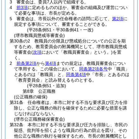
3
審査会は、委員7人以内で組織する。
4
前3項
に定めるもののほか、審査会の組織及び運営につい
て必要な事項は、市長が定める。
5
審査会は、市長以外の任命権者の諮問に応じて、
第2項
に
規定する事項について、審査することができる。
(平28条例51・平30条例41・一改)
(堺市教職員懲戒等審査会)
第30条の2
教職員の分限及び懲戒処分についての公正を期
するため、教育委員会の附属機関として、堺市教職員懲戒
等審査会
(
次項
において「教職員審査会」という。)
を置
く。
2
前条第2項
から
第4項
までの規定は、教職員審査会につい
て準用する。
この場合において、
同条第2項各号
中「職員」
とあるのは「教職員」と、
同条第4項
中「市長」とあるのは
「教育委員会」と読み替えるものとする。
(平28条例51・追加)
第8章
公正職務
(公正職務の確保)
第31条
任命権者は、本市に対する不当な要求及び圧力を排
除し、公正な職務の執行を確保するために必要な措置を講
じなければならない。
(堺市公正職務確保審査会)
第32条
本市に対する不当な要求及び圧力を排除し、市民の
疑惑、批判等を招くような職員の行為の防止を図り、その
他公正な職務の執行を確保するため、市長の附属機関とし