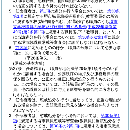
め退職勧奨、配置転換、他の職種への転任等必要な人事上
の措置を講ずるよう努めなければならない。
5
任命権者は、
第1項
の処分を行う場合においては、
第30条
第1項
に規定する堺市職員懲戒等審査会
(教育委員会の所管
に属する学校
(幼稚園を含む。)
に勤務する職員のうち
堺市
立学校職員の給与及び旅費に関する条例
(平成28年条例第
49号)
第2条第1項
に規定する職員
(以下「教職員」という。)
に当該処分を行う場合については、
第30条の2第1項
に規定
する堺市教職員懲戒等審査会)
に諮問しなければならない。
6
前各項
に定めるもののほか、職員の分限について必要な事
項は、別に条例で定める。
(平28条例51・一改)
(懲戒の基本方針)
第27条
任命権者は、職員が地公法第29条第1項各号のいず
れかに該当する場合は、公務秩序の維持及び服務規律の確
保を図るため、公正かつ厳正に懲戒処分を行うものとす
る。
この場合においては、当該職員の行為のほか、その職
責、他の職員又は社会に与える影響等を総合的に考慮しな
ければならない。
2
任命権者は、懲戒処分を行うに当たっては、正当な理由が
ある場合を除き、当該職員に意見を述べる機会を与えなけ
ればならない。
3
任命権者は、懲戒処分を行う場合においては、
第30条第1
項
に規定する堺市職員懲戒等審査会
(教職員に当該処分を行
う場合については、
第30条の2第1項
に規定する堺市教職員