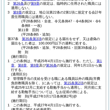
2
第26条
及び
第9章
の規定は、臨時的に任用された職員には
適用しない。
3
第9章
の規定は、地公法第22条の2第1項に規定する会計年
度任用職員には適用しない。
(平28条例51・全改、令元条例47・令4条例24・令6
条例8・一改)
第11章
罰則
(平28条例5・追加)
第37条
第35条第3項
の規定による届出をせず、又は虚偽の
届出をした者は、100,000円以下の過料に処する。
(平28条例5・追加、平28条例51・旧第39条繰上)
附
則
(施行期日)
1
この条例は、平成25年4月1日から施行する。
ただし、
第1
章
、
第8章
、
第9章
及び
第36条
の規定は、同年1月1日から施
行する。
(適用区分)
2
管理職手当の支給を受ける職にある職員以外の職員
(市費
負担教職員を除く。)
にあっては、
第15条第2項
の規定は、
平成25年12月に支給する勤勉手当から適用し、同月前に支
給する勤勉手当については、なお従前の例による。
附
則
(平成27年3月17日
条例第2号)
抄
(施行期日)
1
この条例は、平成27年4月1日から施行する。
(教育長に関する経過措置)