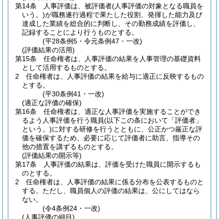
第14条
人事評価は、被評価者
(人事評価の対象となる職員を
いう。)
が職務遂行過程で果たした役割、発揮した能力及び
達成した業績を総合的に判断し、その勤務成績を評価し、
記録することにより行うものとする。
(平28条例5・令元条例47・一改)
(評価結果の活用)
第15条
任命権者は、人事評価の結果を人事管理の基礎資料
として活用するものとする。
2
任命権者は、人事評価の結果を給与に適正に反映するもの
とする。
(平30条例41・一改)
(適正な評価の確保)
第16条
任命権者は、適正な人事評価を実施することができ
るよう人事評価を行う職員
(以下この条において「評価者」
という。)
に対する研修を行うとともに、公正かつ厳正な評
価を確保するため、必要に応じて評価者に助言、指導その
他の措置を講ずるものとする。
(評価結果の開示等)
第17条
人事評価の結果は、評価を受けた職員に開示するも
のとする。
2
任命権者は、人事評価の結果に係る分布を公表するものと
する。
ただし、職員個人の評価の結果は、公にしてはなら
ない。
(令4条例24・一改)
(人事評価の細目)