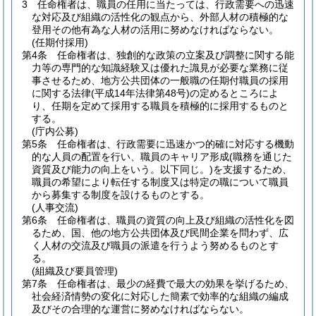
3
任命権者は、職員の任用に当たっては、行政需要への迅速
な対応及び組織の活性化の観点から、外部人材の積極的な
登用その他有為な人材の活用に努めなければならない。
(任期付採用)
第4条
任命権者は、独創的な政策の立案及び調整に関する能
力等の専門的な知識経験又は優れた識見が必要な業務に従
事させるため、地方公共団体の一般職の任期付職員の採用
に関する法律
(平成14年法律第48号)
の定めるところによ
り、任期を定めて採用する職員を積極的に採用するものと
する。
(庁内公募)
第5条
任命権者は、行政需要に迅速かつ的確に対応する機動
的な人員の配置を行い、職員のキャリア形成
(職務を通じた
資質及び能力の向上をいう。以下同じ。)
を支援するため、
職員の希望により転任する制度又は特定の職について職員
から募集する制度を設けるものとする。
(人事交流)
第6条
任命権者は、職員の資質の向上及び組織の活性化を図
るため、国、他の地方公共団体及び民間企業を問わず、広
く人材の交流及び職員の派遣を行うよう努めるものとす
る。
(組織及び要員管理)
第7条
任命権者は、最少の経費で最大の効果を挙げるため、
社会経済情勢の変化に対応した簡素で効率的な組織の編成
及びその合理的な運営に努めなければならない。