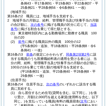
条例43・平17条例91・平19条例3・平22条例37・平
25条例21・平28条例56・令6条例41・一改)
(地域手当)
第16条の2
職員には、地域手当を支給する。
2
地域手当の月額は、給料、管理職手当及び扶養手当の月額
の合計額に、
次の各号
に掲げる職員の区分に応じて、
当該
各号
に掲げる割合を乗じて得た額とする。
(1)
東京都特別区内にある勤務場所に勤務する職員 100
分の20
(2)
前号
に掲げる職員以外の職員 100分の12
(平5条例20・追加、平18条例31・平28条例8・令6
条例41・一改)
第16条の3
前条
の規定にかかわらず、
同条第2項第2号
に該
当する職員のうち医療職給料表の適用を受ける者には、当
分の間、給料、管理職手当及び扶養手当の月額の合計額に
100分の16を乗じて得た額の地域手当を支給する。
(平18条例31・追加、平23条例40・平28条例8・平
29条例6・一改)
(住居手当)
第16条の4
住居手当は、
次の各号
のいずれかに該当する職
員に支給する。
(1)
自ら居住するため住宅
(貸間を含む。以下同じ。)
を借
り受け、月額12,000円を超える家賃
(使用料を含む。以下
同じ。)
を支払っている職員
(有料の職員宿舎
(
次号
におい
て「有料宿舎」という。)
を貸与され、その使用料を支払