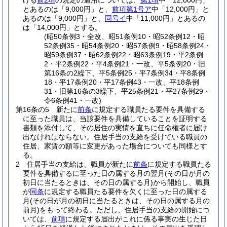
ける
前2項
の規定の適用については、
第1項
中「12,000円」
とあるのは「9,000円」と、
前項第1号ア
中「12,000円」と
あるのは「9,000円」と、
同号イ
中「11,000円」とあるの
は「14,000円」とする。
(昭50条例3・全改、昭51条例10・昭52条例12・昭
52条例35・昭54条例20・昭57条例9・昭58条例24・
昭59条例37・昭62条例22・昭63条例19・平2条例
2・平2条例22・平4条例21・一改、平5条例20・旧
第16条の2繰下、平5条例25・平7条例34・平8条例
18・平17条例20・平17条例43・一改、平18条例
31・旧第16条の3繰下、平25条例21・平27条例29・
令6条例41・一改)
第16条の5
新たに
前条
に規定する職員たる要件を具備する
に至った職員は、当該要件を具備していることを証明する
書類を添付して、その居住の実情を直ちに任命権者に届け
出なければならない。
住居手当の支給を受けている職員の
住居、家賃の額等に変更があった場合についても同様とす
る。
2
住居手当の支給は、職員が新たに
前条
に規定する職員たる
要件を具備するに至った日の属する月の翌月
(その日が月の
初日に当たるときは、その日の属する月)
から開始し、職員
が
同条
に規定する職員たる要件を欠くに至った日の属する
月
(その日が月の初日に当たるときは、その日の属する月の
前月)
をもって終わる。
ただし、住居手当の支給の開始につ
いては、
前項
に規定する届出がこれに係る事実の生じた日