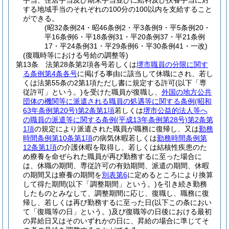
手当、住居手当及び期末手当並びに給料及び扶養手当に対
する地域手当のそれぞれの100分の100以内を支給すること
ができる。
(昭32条例24・昭46条例2・平3条例9・平5条例20・
平16条例6・平18条例31・平20条例37・平21条例
17・平24条例31・平29条例6・平30条例41・一改)
(復職時等における号給の調整等)
第13条
法第28条第2項各号若しくは
堺市職員の分限に関す
る条例第4条各号
に掲げる事由に該当して休職にされ、若し
くは法第55条の2第1項ただし書に規定する許可
(以下「専
従許可」という。)
を受けた職員が復職し、
外国の地方公共
団体の機関等に派遣される職員の処遇等に関する条例
(昭和
63年条例第20号)
第2条第1項
若しくは
堺市公益的法人等へ
の職員の派遣等に関する条例
(平成13年条例第28号)
第2条第
1項
の規定により派遣された職員が職務に復帰し、又は
勤務
時間条例第10条第1項
の病気休暇若しくは
勤務時間条例第
12条第1項
の介護休暇を取得し、若しくは結核性疾患のた
め療養を命ぜられた職員が再び勤務するに至った場合に
は、休職の期間、専従許可の有効期間、派遣の期間、休暇
の期間又は療養の期間を
別表第6
に定めるところにより換算
して得た期間
(以下「調整期間」という。)
を引き続き勤務
したものとみなして、調整期間に応じ、復職し、職務に復
帰し、若しくは再び勤務するに至った日
(以下この条におい
て「復職等の日」という。)
及び復職等の日後における最初
の昇給日又はそのいずれかの日に、昇給の場合に準じてそ