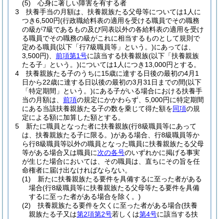
(5)
心身に著しい障害を有する者
3
扶養手当の月額は、扶養親族たる父母等については1人に
つき6,500円
(行政職給料表の適用を受ける職員でその職務
の級が7級であるもの及び同表以外の各給料表の適用を受け
る職員でその職務の級がこれに相当するものとして規則で
定める職員
(以下「行7級職員等」という。)
にあっては、
3,500円)
、
前項第1号
に該当する扶養親族
(以下「扶養親族
たる子」という。)
については1人につき13,000円とする。
4
扶養親族たる子のうちに15歳に達する日後の最初の4月1
日から22歳に達する日以後の最初の3月31日までの間
(以下
「特定期間」という。)
にある子がいる場合における扶養手
当の月額は、
前項
の規定にかかわらず、5,000円に特定期間
にある当該扶養親族たる子の数を乗じて得た額を
同項
の規
定による額に加算した額とする。
5
新たに職員となった者に扶養親族
(行8級職員等にあって
は、扶養親族たる子に限る。)
がある場合、行8級職員等か
ら行8級職員等以外の職員となった職員に扶養親族たる父母
等がある場合又は職員に
次の各号
のいずれかに掲げる事実
が生じた場合においては、その職員は、直ちにその旨を任
命権者に届け出なければならない。
(1)
新たに扶養親族たる要件を具備するに至った者がある
場合
(行8級職員等に扶養親族たる父母等たる要件を具備
するに至った者がある場合を除く。)
(2)
扶養親族たる要件を欠くに至った者がある場合
(扶養
親族たる子又は
第2項第2号
若しくは
第4号
に該当する扶