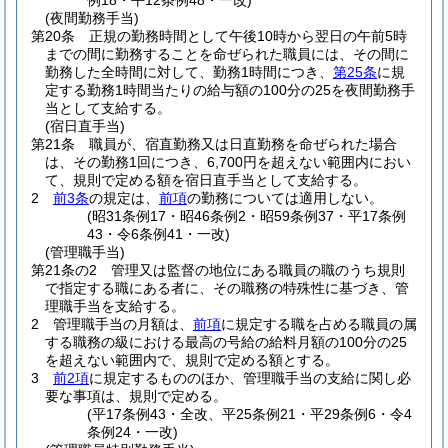
例18・平12条例48・一改)
(夜間勤務手当)
第20条
正規の勤務時間として午後10時から翌日の午前5時
までの間に勤務することを命ぜられた職員には、その間に
勤務した全時間に対して、勤務1時間につき、
第25条
に規
定する勤務1時間当たりの給与額の100分の25を夜間勤務手
当として支給する。
(宿日直手当)
第21条
職員が、宿直勤務又は日直勤務を命ぜられた場合
は、その勤務1回につき、6,700円を超えない範囲内におい
て、規則で定める額を宿日直手当として支給する。
2
前3条
の規定は、
前項
の勤務については適用しない。
(昭31条例17・昭46条例2・昭59条例37・平17条例
43・令6条例41・一改)
(管理職手当)
第21条の2
管理又は監督の地位にある職員の職のうち規則
で指定する職にある者に、その職務の特殊性に基づき、管
理職手当を支給する。
2
管理職手当の月額は、
前項
に規定する職を占める職員の属
する職務の級における最高の号給の給料月額の100分の25
を超えない範囲内で、規則で定める額とする。
3
前2項
に規定するもののほか、管理職手当の支給に関し必
要な事項は、規則で定める。
(平17条例43・全改、平25条例21・平29条例6・令4
条例24・一改)