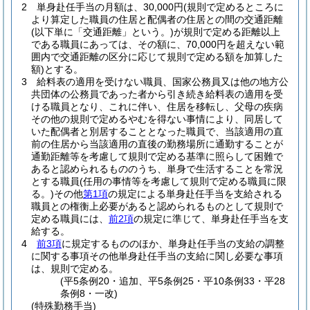
2
単身赴任手当の月額は、30,000円
(規則で定めるところに
より算定した職員の住居と配偶者の住居との間の交通距離
(以下単に「交通距離」という。)
が規則で定める距離以上
である職員にあっては、その額に、70,000円を超えない範
囲内で交通距離の区分に応じて規則で定める額を加算した
額)
とする。
3
給料表の適用を受けない職員、国家公務員又は他の地方公
共団体の公務員であった者から引き続き給料表の適用を受
ける職員となり、これに伴い、住居を移転し、父母の疾病
その他の規則で定めるやむを得ない事情により、同居して
いた配偶者と別居することとなった職員で、当該適用の直
前の住居から当該適用の直後の勤務場所に通勤することが
通勤距離等を考慮して規則で定める基準に照らして困難で
あると認められるもののうち、単身で生活することを常況
とする職員
(任用の事情等を考慮して規則で定める職員に限
る。)
その他
第1項
の規定による単身赴任手当を支給される
職員との権衡上必要があると認められるものとして規則で
定める職員には、
前2項
の規定に準じて、単身赴任手当を支
給する。
4
前3項
に規定するもののほか、単身赴任手当の支給の調整
に関する事項その他単身赴任手当の支給に関し必要な事項
は、規則で定める。
(平5条例20・追加、平5条例25・平10条例33・平28
条例8・一改)
(特殊勤務手当)