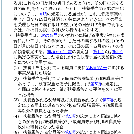
る月
(これらの日が月の初日であるときは、その日の属する
月の前月)
をもって終わる。
ただし、扶養手当の支給の開始
については、
同項
の規定による届出が、これに係る事実の
生じた日から15日を経過した後にされたときは、その届出
を受理した日の属する月の翌月
(その日が月の初日であると
きは、その日の属する月)
から行うものとする。
7
扶養手当は、
次の各号
のいずれかに掲げる事実が生じた場
合においては、その事実が生じた日の属する月の翌月
(その
日が月の初日であるときは、その日の属する月)
からその支
給額を改定する。
前項ただし書
の規定は、
第1号
又は
第3号
に掲げる事実が生じた場合における扶養手当の支給額の改
定について準用する。
(1)
扶養手当を受けている職員に更に
第5項第1号
に掲げる
事実が生じた場合
(2)
扶養手当を受けている職員の扶養親族
(行8級職員等に
あっては、扶養親族たる子に限る。)
で
第5項
の規定によ
る届出に係るものの一部が扶養親族たる要件を欠くに至
った場合
(3)
扶養親族たる父母等及び扶養親族たる子で
第5項
の規
定による届出に係るものがある行8級職員等が行8級職員
等以外の職員となった場合
(4)
扶養親族たる父母等で
第5項
の規定による届出に係る
ものがある行7級職員等が行7級職員等及び行8級職員等
以外の職員となった場合
(5)
扶養親族たる父母等で
第5項
の規定による届出に係る