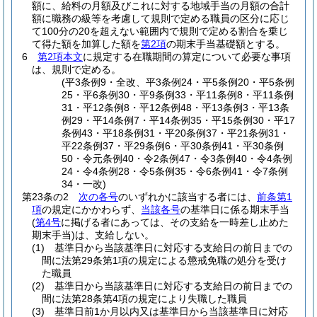
額に、給料の月額及びこれに対する地域手当の月額の合計
額に職務の級等を考慮して規則で定める職員の区分に応じ
て100分の20を超えない範囲内で規則で定める割合を乗じ
て得た額を加算した額を
第2項
の期末手当基礎額とする。
6
第2項本文
に規定する在職期間の算定について必要な事項
は、規則で定める。
(平3条例9・全改、平3条例24・平5条例20・平5条例
25・平6条例30・平9条例33・平11条例8・平11条例
31・平12条例8・平12条例48・平13条例3・平13条
例29・平14条例7・平14条例35・平15条例30・平17
条例43・平18条例31・平20条例37・平21条例31・
平22条例37・平29条例6・平30条例41・平30条例
50・令元条例40・令2条例47・令3条例40・令4条例
24・令4条例28・令5条例35・令6条例41・令7条例
34・一改)
第23条の2
次の各号
のいずれかに該当する者には、
前条第1
項
の規定にかかわらず、
当該各号
の基準日に係る期末手当
(
第4号
に掲げる者にあっては、その支給を一時差し止めた
期末手当)
は、支給しない。
(1)
基準日から当該基準日に対応する支給日の前日までの
間に法第29条第1項の規定による懲戒免職の処分を受け
た職員
(2)
基準日から当該基準日に対応する支給日の前日までの
間に法第28条第4項の規定により失職した職員
(3)
基準日前1か月以内又は基準日から当該基準日に対応