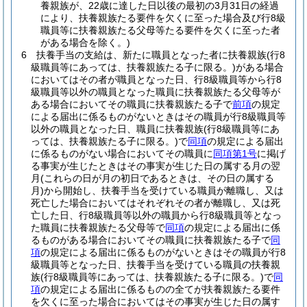
養親族が、22歳に達した日以後の最初の3月31日の経過
により、扶養親族たる要件を欠くに至った場合及び行8級
職員等に扶養親族たる父母等たる要件を欠くに至った者
がある場合を除く。)
6
扶養手当の支給は、新たに職員となった者に扶養親族
(行8
級職員等にあっては、扶養親族たる子に限る。)
がある場合
においてはその者が職員となった日、行8級職員等から行8
級職員等以外の職員となった職員に扶養親族たる父母等が
ある場合においてその職員に扶養親族たる子で
前項
の規定
による届出に係るものがないときはその職員が行8級職員等
以外の職員となった日、職員に扶養親族
(行8級職員等にあ
っては、扶養親族たる子に限る。)
で
同項
の規定による届出
に係るものがない場合においてその職員に
同項第1号
に掲げ
る事実が生じたときはその事実が生じた日の属する月の翌
月
(これらの日が月の初日であるときは、その日の属する
月)
から開始し、扶養手当を受けている職員が離職し、又は
死亡した場合においてはそれぞれその者が離職し、又は死
亡した日、行8級職員等以外の職員から行8級職員等となっ
た職員に扶養親族たる父母等で
同項
の規定による届出に係
るものがある場合においてその職員に扶養親族たる子で
同
項
の規定による届出に係るものがないときはその職員が行8
級職員等となった日、扶養手当を受けている職員の扶養親
族
(行8級職員等にあっては、扶養親族たる子に限る。)
で
同
項
の規定による届出に係るものの全てが扶養親族たる要件
を欠くに至った場合においてはその事実が生じた日の属す