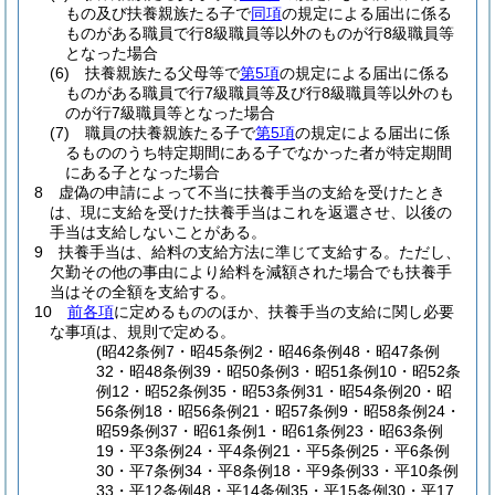
もの及び扶養親族たる子で
同項
の規定による届出に係る
ものがある職員で行8級職員等以外のものが行8級職員等
となった場合
(6)
扶養親族たる父母等で
第5項
の規定による届出に係る
ものがある職員で行7級職員等及び行8級職員等以外のも
のが行7級職員等となった場合
(7)
職員の扶養親族たる子で
第5項
の規定による届出に係
るもののうち特定期間にある子でなかった者が特定期間
にある子となった場合
8
虚偽の申請によって不当に扶養手当の支給を受けたとき
は、現に支給を受けた扶養手当はこれを返還させ、以後の
手当は支給しないことがある。
9
扶養手当は、給料の支給方法に準じて支給する。
ただし、
欠勤その他の事由により給料を減額された場合でも扶養手
当はその全額を支給する。
10
前各項
に定めるもののほか、扶養手当の支給に関し必要
な事項は、規則で定める。
(昭42条例7・昭45条例2・昭46条例48・昭47条例
32・昭48条例39・昭50条例3・昭51条例10・昭52条
例12・昭52条例35・昭53条例31・昭54条例20・昭
56条例18・昭56条例21・昭57条例9・昭58条例24・
昭59条例37・昭61条例1・昭61条例23・昭63条例
19・平3条例24・平4条例21・平5条例25・平6条例
30・平7条例34・平8条例18・平9条例33・平10条例
33・平12条例48・平14条例35・平15条例30・平17