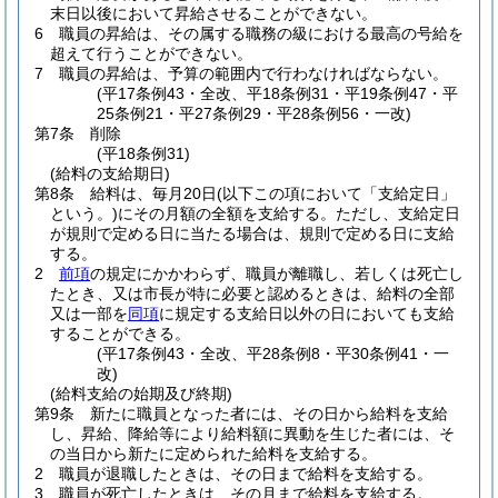
末日以後において昇給させることができない。
6
職員の昇給は、その属する職務の級における最高の号給を
超えて行うことができない。
7
職員の昇給は、予算の範囲内で行わなければならない。
(平17条例43・全改、平18条例31・平19条例47・平
25条例21・平27条例29・平28条例56・一改)
第7条
削除
(平18条例31)
(給料の支給期日)
第8条
給料は、毎月20日
(以下この項において「支給定日」
という。)
にその月額の全額を支給する。
ただし、支給定日
が規則で定める日に当たる場合は、規則で定める日に支給
する。
2
前項
の規定にかかわらず、職員が離職し、若しくは死亡し
たとき、又は市長が特に必要と認めるときは、給料の全部
又は一部を
同項
に規定する支給日以外の日においても支給
することができる。
(平17条例43・全改、平28条例8・平30条例41・一
改)
(給料支給の始期及び終期)
第9条
新たに職員となった者には、その日から給料を支給
し、昇給、降給等により給料額に異動を生じた者には、そ
の当日から新たに定められた給料を支給する。
2
職員が退職したときは、その日まで給料を支給する。
3
職員が死亡したときは、その月まで給料を支給する。