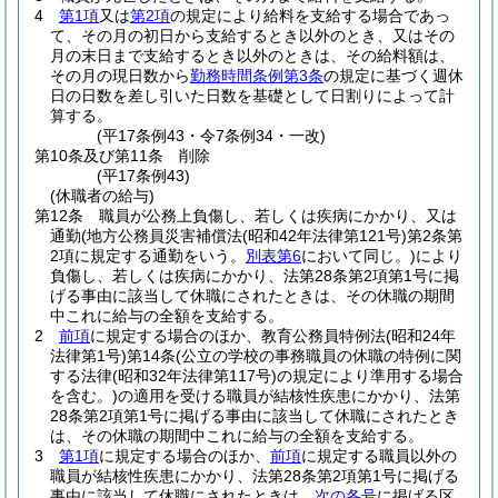
4
第1項
又は
第2項
の規定により給料を支給する場合であっ
て、その月の初日から支給するとき以外のとき、又はその
月の末日まで支給するとき以外のときは、その給料額は、
その月の現日数から
勤務時間条例第3条
の規定に基づく週休
日の日数を差し引いた日数を基礎として日割りによって計
算する。
(平17条例43・令7条例34・一改)
第10条及び第11条
削除
(平17条例43)
(休職者の給与)
第12条
職員が公務上負傷し、若しくは疾病にかかり、又は
通勤
(地方公務員災害補償法
(昭和42年法律第121号)
第2条第
2項に規定する通勤をいう。
別表第6
において同じ。)
により
負傷し、若しくは疾病にかかり、法第28条第2項第1号に掲
げる事由に該当して休職にされたときは、その休職の期間
中これに給与の全額を支給する。
2
前項
に規定する場合のほか、教育公務員特例法
(昭和24年
法律第1号)
第14条
(公立の学校の事務職員の休職の特例に関
する法律
(昭和32年法律第117号)
の規定により準用する場合
を含む。)
の適用を受ける職員が結核性疾患にかかり、法第
28条第2項第1号に掲げる事由に該当して休職にされたとき
は、その休職の期間中これに給与の全額を支給する。
3
第1項
に規定する場合のほか、
前項
に規定する職員以外の
職員が結核性疾患にかかり、法第28条第2項第1号に掲げる
事由に該当して休職にされたときは、
次の各号
に掲げる区