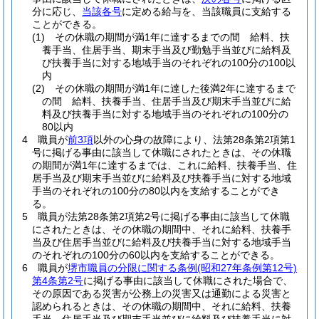
分に応じ、
当該各号
に定める給与を、当該職員に支給する
ことができる。
(1)
その休職の期間が満1年に達するまでの間 給料、扶
養手当、住居手当、期末手当及び勤勉手当並びに給料及
び扶養手当に対する地域手当のそれぞれの100分の100以
内
(2)
その休職の期間が満1年に達した後満2年に達するまで
の間 給料、扶養手当、住居手当及び期末手当並びに給
料及び扶養手当に対する地域手当のそれぞれの100分の
80以内
4
職員が
前3項
以外の心身の故障により、法第28条第2項第1
号に掲げる事由に該当して休職にされたときは、その休職
の期間が満1年に達するまでは、これに給料、扶養手当、住
居手当及び期末手当並びに給料及び扶養手当に対する地域
手当のそれぞれの100分の80以内を支給することができ
る。
5
職員が法第28条第2項第2号に掲げる事由に該当して休職
にされたときは、その休職の期間中、それに給料、扶養手
当及び住居手当並びに給料及び扶養手当に対する地域手当
のそれぞれの100分の60以内を支給することができる。
6
職員が
堺市職員の分限に関する条例
(昭和27年条例第12号)
第4条第2号
に掲げる事由に該当して休職にされた場合で、
その原因である災害が公務上の災害又は通勤による災害と
認められるときは、その休職の期間中、それに給料、扶養