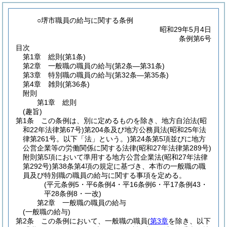
○堺市職員の給与に関する条例
昭和29年5月4日
条例第6号
目次
第1章
総則
(第1条)
第2章
一般職の職員の給与
(第2条―第31条)
第3章
特別職の職員の給与
(第32条―第35条)
第4章
雑則
(第36条)
附則
第1章
総則
(趣旨)
第1条
この条例は、別に定めるものを除き、地方自治法
(昭
和22年法律第67号)
第204条及び地方公務員法
(昭和25年法
律第261号。以下「法」という。)
第24条第5項並びに地方
公営企業等の労働関係に関する法律
(昭和27年法律第289号)
附則第5項において準用する地方公営企業法
(昭和27年法律
第292号)
第38条第4項の規定に基づき、本市の一般職の職
員及び特別職の職員の給与に関する事項を定める。
(平元条例5・平6条例4・平16条例6・平17条例43・
平28条例8・一改)
第2章
一般職の職員の給与
(一般職の給与)
第2条
この条例において、一般職の職員
(
第3章
を除き、以下