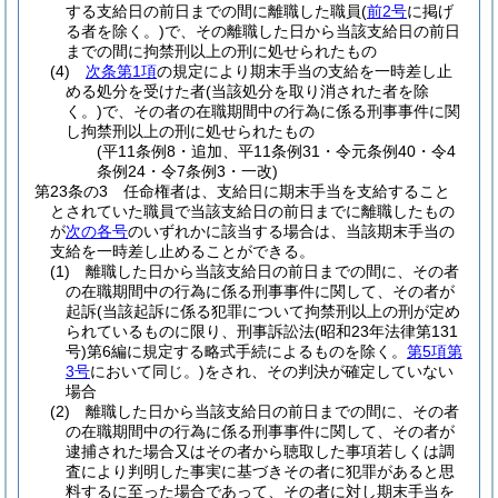
する支給日の前日までの間に離職した職員
(
前2号
に掲げ
る者を除く。)
で、その離職した日から当該支給日の前日
までの間に拘禁刑以上の刑に処せられたもの
(4)
次条第1項
の規定により期末手当の支給を一時差し止
める処分を受けた者
(当該処分を取り消された者を除
く。)
で、その者の在職期間中の行為に係る刑事事件に関
し拘禁刑以上の刑に処せられたもの
(平11条例8・追加、平11条例31・令元条例40・令4
条例24・令7条例3・一改)
第23条の3
任命権者は、支給日に期末手当を支給すること
とされていた職員で当該支給日の前日までに離職したもの
が
次の各号
のいずれかに該当する場合は、当該期末手当の
支給を一時差し止めることができる。
(1)
離職した日から当該支給日の前日までの間に、その者
の在職期間中の行為に係る刑事事件に関して、その者が
起訴
(当該起訴に係る犯罪について拘禁刑以上の刑が定め
られているものに限り、刑事訴訟法
(昭和23年法律第131
号)
第6編に規定する略式手続によるものを除く。
第5項第
3号
において同じ。)
をされ、その判決が確定していない
場合
(2)
離職した日から当該支給日の前日までの間に、その者
の在職期間中の行為に係る刑事事件に関して、その者が
逮捕された場合又はその者から聴取した事項若しくは調
査により判明した事実に基づきその者に犯罪があると思
料するに至った場合であって、その者に対し期末手当を