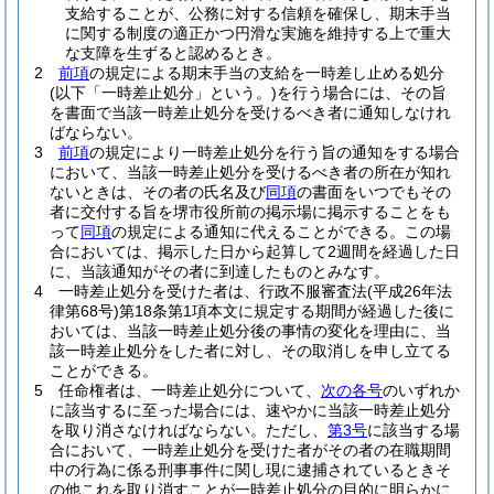
支給することが、公務に対する信頼を確保し、期末手当
に関する制度の適正かつ円滑な実施を維持する上で重大
な支障を生ずると認めるとき。
2
前項
の規定による期末手当の支給を一時差し止める処分
(以下「一時差止処分」という。)
を行う場合には、その旨
を書面で当該一時差止処分を受けるべき者に通知しなけれ
ばならない。
3
前項
の規定により一時差止処分を行う旨の通知をする場合
において、当該一時差止処分を受けるべき者の所在が知れ
ないときは、その者の氏名及び
同項
の書面をいつでもその
者に交付する旨を堺市役所前の掲示場に掲示することをも
って
同項
の規定による通知に代えることができる。
この場
合においては、掲示した日から起算して2週間を経過した日
に、当該通知がその者に到達したものとみなす。
4
一時差止処分を受けた者は、行政不服審査法
(平成26年法
律第68号)
第18条第1項本文に規定する期間が経過した後に
おいては、当該一時差止処分後の事情の変化を理由に、当
該一時差止処分をした者に対し、その取消しを申し立てる
ことができる。
5
任命権者は、一時差止処分について、
次の各号
のいずれか
に該当するに至った場合には、速やかに当該一時差止処分
を取り消さなければならない。
ただし、
第3号
に該当する場
合において、一時差止処分を受けた者がその者の在職期間
中の行為に係る刑事事件に関し現に逮捕されているときそ
の他これを取り消すことが一時差止処分の目的に明らかに