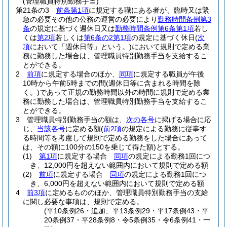
(管理職員特別勤務手当)
第21条の3
前条第1項
に規定する職にある者が、臨時又は緊
急の必要その他の公務の運営の必要により
勤務時間条例第3
条
の規定に基づく週休日又は
勤務時間条例第6条第1項
若し
くは
第2項
若しくは
第6条の2第1項
の規定に基づく休日
(
次
項
において「週休日等」という。)
において規則で定める業
務に勤務した場合は、管理職員特別勤務手当を支給するこ
とができる。
2
前項
に規定する場合のほか、
同項
に規定する職員が午後
10時から午前5時までの間
(週休日等に含まれる時間を除
く。)
であって正規の勤務時間以外の時間に規則で定める業
務に勤務した場合は、管理職員特別勤務手当を支給するこ
とができる。
3
管理職員特別勤務手当の額は、
次の各号
に掲げる場合に応
じ、
当該各号
に定める額
(
前2項
の規定による勤務に従事す
る時間等を考慮して規則で定める勤務をした場合にあって
は、その額に100分の150を乗じて得た額)
とする。
(1)
第1項
に規定する場合
同項
の規定による勤務1回につ
き、12,000円を超えない範囲内において規則で定める額
(2)
前項
に規定する場合
同項
の規定による勤務1回につ
き、6,000円を超えない範囲内において規則で定める額
4
前3項
に定めるもののほか、管理職員特別勤務手当の支給
に関し必要な事項は、規則で定める。
(平10条例26・追加、平13条例29・平17条例43・平
20条例37・平28条例8・令5条例35・令6条例41・一