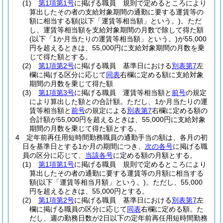
(1)
第1項第1号
に掲げる職員 規則で定めるところにより
算出したその者の支給対象期間の通勤に要する運賃等の
額に相当する額
(以下「運賃等相当額」という。)
。
ただ
し、運賃等相当額を支給対象期間の月数で除して得た額
(以下「1か月当たりの運賃等相当額」という。)
が55,000
円を超えるときは、55,000円に支給対象期間の月数を乗
じて得た額とする。
(2)
第1項第2号
に掲げる職員 基準日における
別表第7
左
欄に掲げる区分に応じて
同表
右欄に定める額に支給対象
期間の月数を乗じて得た額
(3)
第1項第3号
に掲げる職員 運賃等相当額と
前号
の規定
により算出した額との合計額。
ただし、1か月当たりの運
賃等相当額と
前号
の規定による
別表第7
右欄に定める額の
合計額が55,000円を超えるときは、55,000円に支給対象
期間の月数を乗じて得た額とする。
4
定年前再任用短時間勤務職員の通勤手当の額は、各月の初
日を基準日とする1か月の期間につき、
次の各号
に掲げる職
員の区分に応じて、
当該各号
に定める額の月額とする。
(1)
第1項第1号
に掲げる職員 規則で定めるところにより
算出したその者の通勤に要する運賃等の月額に相当する
額
(以下「運賃等相当月額」という。)
。
ただし、55,000
円を超えるときは、55,000円とする。
(2)
第1項第2号
に掲げる職員 基準日における
別表第7
左
欄に掲げる職員の区分に応じて
同表
右欄に定める額。
た
だし、週の勤務日数が2日以下の定年前再任用短時間勤務