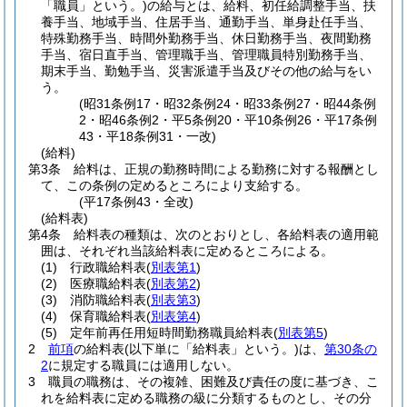
「職員」という。)
の給与とは、給料、初任給調整手当、扶
養手当、地域手当、住居手当、通勤手当、単身赴任手当、
特殊勤務手当、時間外勤務手当、休日勤務手当、夜間勤務
手当、宿日直手当、管理職手当、管理職員特別勤務手当、
期末手当、勤勉手当、災害派遣手当及びその他の給与をい
う。
(昭31条例17・昭32条例24・昭33条例27・昭44条例
2・昭46条例2・平5条例20・平10条例26・平17条例
43・平18条例31・一改)
(給料)
第3条
給料は、正規の勤務時間による勤務に対する報酬とし
て、この条例の定めるところにより支給する。
(平17条例43・全改)
(給料表)
第4条
給料表の種類は、次のとおりとし、各給料表の適用範
囲は、それぞれ当該給料表に定めるところによる。
(1)
行政職給料表
(
別表第1
)
(2)
医療職給料表
(
別表第2
)
(3)
消防職給料表
(
別表第3
)
(4)
保育職給料表
(
別表第4
)
(5)
定年前再任用短時間勤務職員給料表
(
別表第5
)
2
前項
の給料表
(以下単に「給料表」という。)
は、
第30条の
2
に規定する職員には適用しない。
3
職員の職務は、その複雑、困難及び責任の度に基づき、こ
れを給料表に定める職務の級に分類するものとし、その分