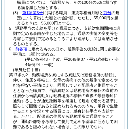
職員については、当該額から、その100分の50に相当す
る額を減じた額とする。
(3)
第1項第3号
に掲げる職員 運賃等相当月額と
前号
の規
定により算出した額との合計額。
ただし、55,000円を超
えるときは、55,000円とする。
5
通勤手当の支給を受けた職員につき、支給対象期間内に規
則で定める事由が生じた場合には、通勤の実情の変更等を
考慮して規則で定めるところにより追給し、又は返納させ
るものとする。
6
前各項
に定めるもののほか、通勤手当の支給に関し必要な
事項は、規則で定める。
(平17条例43・全改、平20条例37・平21条例17・令
4条例24・一改)
(単身赴任手当)
第17条の2
勤務場所を異にする異動又は勤務場所の移転に
伴い、住居を移転し、父母の疾病その他の規則で定めるや
むを得ない事情により、同居していた配偶者と別居するこ
ととなった職員で、当該異動又は勤務場所の移転の直前の
住居から当該異動又は勤務場所の移転の直後の勤務場所に
通勤することが通勤距離等を考慮して規則で定める基準に
照らして困難であると認められるもののうち、単身で生活
することを常況とする職員には、単身赴任手当を支給す
る。
ただし、配偶者の住居から勤務場所に通勤すること
が、通勤距離等を考慮して規則で定める基準に照らして困
難であると認められない場合は、この限りでない。