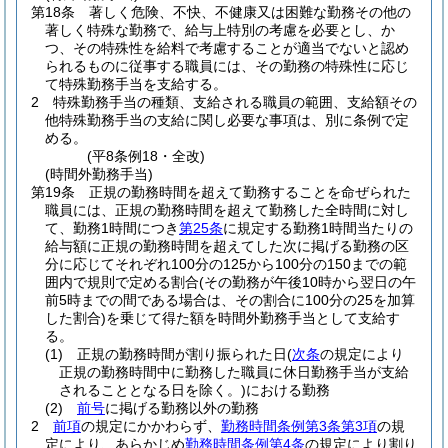
第18条
著しく危険、不快、不健康又は困難な勤務その他の
著しく特殊な勤務で、給与上特別の考慮を必要とし、か
つ、その特殊性を給料で考慮することが適当でないと認め
られるものに従事する職員には、その勤務の特殊性に応じ
て特殊勤務手当を支給する。
2
特殊勤務手当の種類、支給される職員の範囲、支給額その
他特殊勤務手当の支給に関し必要な事項は、別に条例で定
める。
(平8条例18・全改)
(時間外勤務手当)
第19条
正規の勤務時間を超えて勤務することを命ぜられた
職員には、正規の勤務時間を超えて勤務した全時間に対し
て、勤務1時間につき
第25条
に規定する勤務1時間当たりの
給与額に正規の勤務時間を超えてした次に掲げる勤務の区
分に応じてそれぞれ100分の125から100分の150までの範
囲内で規則で定める割合
(その勤務が午後10時から翌日の午
前5時までの間である場合は、その割合に100分の25を加算
した割合)
を乗じて得た額を時間外勤務手当として支給す
る。
(1)
正規の勤務時間が割り振られた日
(
次条
の規定により
正規の勤務時間中に勤務した職員に休日勤務手当が支給
されることとなる日を除く。)
における勤務
(2)
前号
に掲げる勤務以外の勤務
2
前項
の規定にかかわらず、
勤務時間条例第3条第3項
の規
定により、あらかじめ
勤務時間条例第4条
の規定により割り