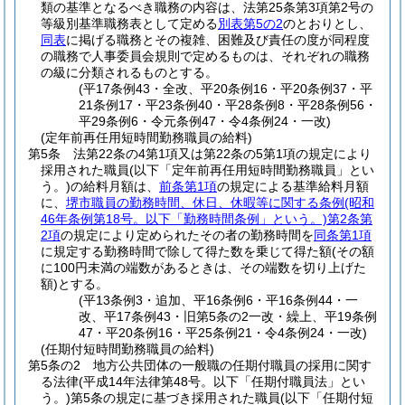
類の基準となるべき職務の内容は、法第25条第3項第2号の
等級別基準職務表として定める
別表第5の2
のとおりとし、
同表
に掲げる職務とその複雑、困難及び責任の度が同程度
の職務で人事委員会規則で定めるものは、それぞれの職務
の級に分類されるものとする。
(平17条例43・全改、平20条例16・平20条例37・平
21条例17・平23条例40・平28条例8・平28条例56・
平29条例6・令元条例47・令4条例24・一改)
(定年前再任用短時間勤務職員の給料)
第5条
法第22条の4第1項又は第22条の5第1項の規定により
採用された職員
(以下「定年前再任用短時間勤務職員」とい
う。)
の給料月額は、
前条第1項
の規定による基準給料月額
に、
堺市職員の勤務時間、休日、休暇等に関する条例
(昭和
46年条例第18号。以下「勤務時間条例」という。)
第2条第
2項
の規定により定められたその者の勤務時間を
同条第1項
に規定する勤務時間で除して得た数を乗じて得た額
(その額
に100円未満の端数があるときは、その端数を切り上げた
額)
とする。
(平13条例3・追加、平16条例6・平16条例44・一
改、平17条例43・旧第5条の2一改・繰上、平19条例
47・平20条例16・平25条例21・令4条例24・一改)
(任期付短時間勤務職員の給料)
第5条の2
地方公共団体の一般職の任期付職員の採用に関す
る法律
(平成14年法律第48号。以下「任期付職員法」とい
う。)
第5条の規定に基づき採用された職員
(以下「任期付短