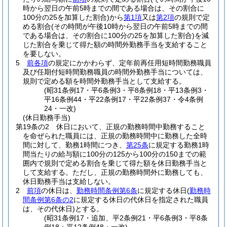
時から翌日の午前5時までの間である場合は、その割合に
100分の25を加算した割合)
から
第1項
又は
第2項
の規則で定
める割合
(その時間が午後10時から翌日の午前5時までの間
である場合は、その割合に100分の25を加算した割合)
を減
じた割合を乗じて得た額の時間外勤務手当を支給すること
を要しない。
5
前各項
の規定にかかわらず、定年前再任用短時間勤務職員
及び任期付短時間勤務職員の時間外勤務手当については、
規則で定める額を時間外勤務手当として支給する。
(昭31条例17・平6条例3・平8条例18・平13条例3・
平16条例44・平22条例17・平22条例37・令4条例
24・一改)
(休日勤務手当)
第19条の2
休日において、正規の勤務時間中勤務すること
を命ぜられた職員には、正規の勤務時間中に勤務した全時
間に対して、勤務1時間につき、
第25条
に規定する勤務1時
間当たりの給与額に100分の125から100分の150までの範
囲内で規則で定める割合を乗じて得た額を休日勤務手当と
して支給する。
ただし、正規の勤務時間外に勤務しても、
休日勤務手当は支給しない。
2
前項
の休日は、
勤務時間条例第6条
に規定する休日
(
勤務時
間条例第6条の2
に規定する休日の代休日を指定された職員
は、その代休日)
とする。
(昭31条例17・追加、平2条例21・平6条例3・平8条