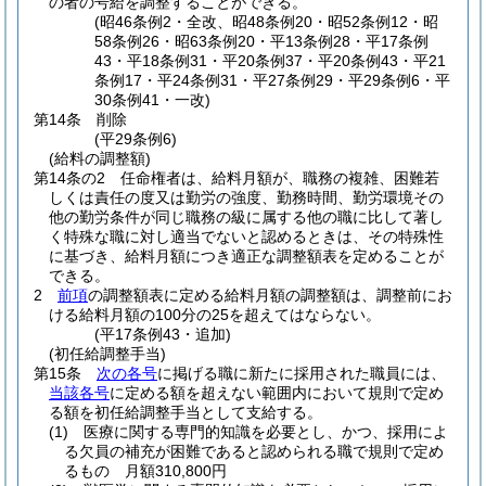
の者の号給を調整することができる。
(昭46条例2・全改、昭48条例20・昭52条例12・昭
58条例26・昭63条例20・平13条例28・平17条例
43・平18条例31・平20条例37・平20条例43・平21
条例17・平24条例31・平27条例29・平29条例6・平
30条例41・一改)
第14条
削除
(平29条例6)
(給料の調整額)
第14条の2
任命権者は、給料月額が、職務の複雑、困難若
しくは責任の度又は勤労の強度、勤務時間、勤労環境その
他の勤労条件が同じ職務の級に属する他の職に比して著し
く特殊な職に対し適当でないと認めるときは、その特殊性
に基づき、給料月額につき適正な調整額表を定めることが
できる。
2
前項
の調整額表に定める給料月額の調整額は、調整前にお
ける給料月額の100分の25を超えてはならない。
(平17条例43・追加)
(初任給調整手当)
第15条
次の各号
に掲げる職に新たに採用された職員には、
当該各号
に定める額を超えない範囲内において規則で定め
る額を初任給調整手当として支給する。
(1)
医療に関する専門的知識を必要とし、かつ、採用によ
る欠員の補充が困難であると認められる職で規則で定め
るもの 月額310,800円