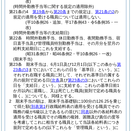
改)
(時間外勤務手当等に関する規定の適用除外)
第21条の4
第19条
から
第20条
までの規定は、
第21条の2
の
規定の適用を受ける職員については適用しない。
(平10条例26・追加、平17条例43・令5条例35・一
改)
(時間外勤務手当等の支給期日)
第22条
時間外勤務手当、休日勤務手当、夜間勤務手当、宿
日直手当及び管理職員特別勤務手当は、その月分を翌月の
給料支給期日にこれを支給する。
(昭31条例17・昭46条例2・平10条例26・一改)
(期末手当)
第23条
期末手当は、6月1日及び12月1日
(以下この条から
第
23条の3
までにおいてこれらの日を「基準日」という。)
に
それぞれ在職する職員に対して、それぞれ基準日の属する
月の規則で定める日
(
次条
及び
第23条の3
においてこれらの
日を「支給日」という。)
に支給する。
これらの基準日前1
か月以内に退職し、又は死亡した職員
(規則で定める職員を
除く。)
についても、同様とする。
2
期末手当の額は、期末手当基礎額に100分の126.25を乗じ
て得た額
(
別表第1
行政職給料表の適用を受ける職員でその
職務の級が6級以上であるもの並びに
同表
以外の各給料表の
適用を受ける職員でその職務の複雑、困難及び責任の度等
を考慮してこれに相当する職員として当該各給料表につき
規則で定めるもの
(以下これらを「管理職員」という。)
に