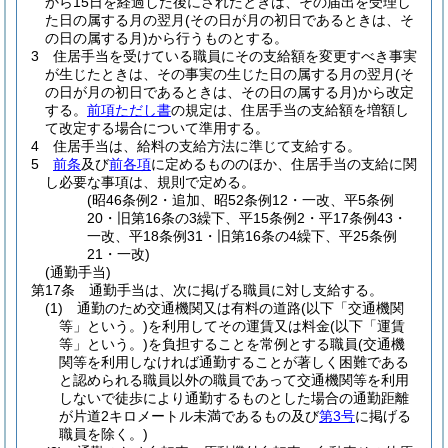
から15日を経過した後にされたときは、その届出を受理し
た日の属する月の翌月
(その日が月の初日であるときは、そ
の日の属する月)
から行うものとする。
3
住居手当を受けている職員にその支給額を変更すべき事実
が生じたときは、その事実の生じた日の属する月の翌月
(そ
の日が月の初日であるときは、その日の属する月)
から改定
する。
前項ただし書
の規定は、住居手当の支給額を増額し
て改定する場合について準用する。
4
住居手当は、給料の支給方法に準じて支給する。
5
前条
及び
前各項
に定めるもののほか、住居手当の支給に関
し必要な事項は、規則で定める。
(昭46条例2・追加、昭52条例12・一改、平5条例
20・旧第16条の3繰下、平15条例2・平17条例43・
一改、平18条例31・旧第16条の4繰下、平25条例
21・一改)
(通勤手当)
第17条
通勤手当は、次に掲げる職員に対し支給する。
(1)
通勤のため交通機関又は有料の道路
(以下「交通機関
等」という。)
を利用してその運賃又は料金
(以下「運賃
等」という。)
を負担することを常例とする職員
(交通機
関等を利用しなければ通勤することが著しく困難である
と認められる職員以外の職員であって交通機関等を利用
しないで徒歩により通勤するものとした場合の通勤距離
が片道2キロメートル未満であるもの及び
第3号
に掲げる
職員を除く。)