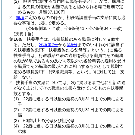
(2)
獣医学に関する専門的知識を必要とし、かつ、採用に
よる欠員の補充が困難であると認められる職で規則で定
めるもの 月額37,100円
2
前項
に定めるもののほか、初任給調整手当の支給に関し必
要な事項は、規則で定める。
(令5条例35・全改、令6条例41・令7条例34・一改)
(扶養手当)
第16条
扶養手当は、扶養親族のある職員に対して支給す
る。
ただし、
次項第2号
から
第5号
までのいずれかに該当す
る扶養親族
(以下「扶養親族たる父母等」という。)
に係る
扶養手当は、行政職給料表の適用を受ける職員でその職務
の級が8級であるもの及び同表以外の各給料表の適用を受け
る職員でその職務の級がこれに相当するものとして規則で
定める職員
(以下「行8級職員等」という。)
に対しては、支
給しない。
2
扶養手当の支給については、次に掲げる者で他に生計の途
がなく主としてその職員の扶養を受けているものを扶養親
族とする。
(1)
22歳に達する日以後の最初の3月31日までの間にある
子
(2)
22歳に達する日以後の最初の3月31日までの間にある
孫
(3)
60歳以上の父母及び祖父母
(4)
22歳に達する日以後の最初の3月31日までの間にある
弟妹