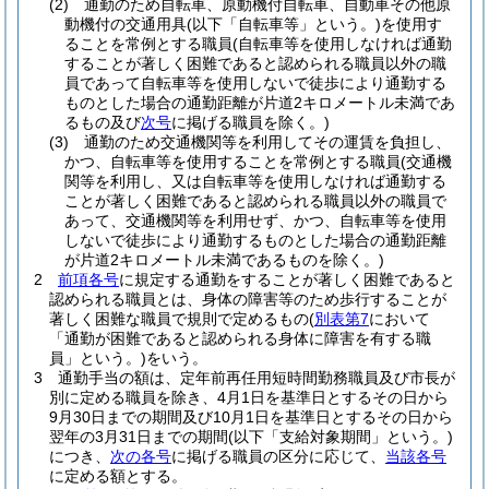
(2)
通勤のため自転車、原動機付自転車、自動車その他原
動機付の交通用具
(以下「自転車等」という。)
を使用す
ることを常例とする職員
(自転車等を使用しなければ通勤
することが著しく困難であると認められる職員以外の職
員であって自転車等を使用しないで徒歩により通勤する
ものとした場合の通勤距離が片道2キロメートル未満であ
るもの及び
次号
に掲げる職員を除く。)
(3)
通勤のため交通機関等を利用してその運賃を負担し、
かつ、自転車等を使用することを常例とする職員
(交通機
関等を利用し、又は自転車等を使用しなければ通勤する
ことが著しく困難であると認められる職員以外の職員で
あって、交通機関等を利用せず、かつ、自転車等を使用
しないで徒歩により通勤するものとした場合の通勤距離
が片道2キロメートル未満であるものを除く。)
2
前項各号
に規定する通勤をすることが著しく困難であると
認められる職員とは、身体の障害等のため歩行することが
著しく困難な職員で規則で定めるもの
(
別表第7
において
「通勤が困難であると認められる身体に障害を有する職
員」という。)
をいう。
3
通勤手当の額は、定年前再任用短時間勤務職員及び市長が
別に定める職員を除き、4月1日を基準日とするその日から
9月30日までの期間及び10月1日を基準日とするその日から
翌年の3月31日までの期間
(以下「支給対象期間」という。)
につき、
次の各号
に掲げる職員の区分に応じて、
当該各号
に定める額とする。