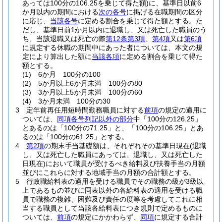
あっては100分の106.25を乗じて得た額)
に、基準日以前6
か月以内の期間における
次の各号
に掲げる在職期間の区分
に応じ、
当該各号
に定める割合を乗じて得た額とする。
た
だし、基準日前1か月以内に退職し、又は死亡した職員のう
ち、当該退職又は死亡の際
第12条第3項
、
第4項
又は
第6項
に規定する休職の期間中にあった者については、本文の規
定により算出した額に
当該各項
に定める割合を乗じて得た
額とする。
(1)
6か月 100分の100
(2)
5か月以上6か月未満 100分の80
(3)
3か月以上5か月未満 100分の60
(4)
3か月未満 100分の30
3
定年前再任用短時間勤務職員に対する
前項
の規定の適用に
ついては、
同項各号列記以外の部分
中「100分の126.25」
とあるのは「100分の71.25」と、「100分の106.25」とあ
るのは「100分の61.25」とする。
4
第2項
の期末手当基礎額は、それぞれその基準日現在
(退職
し、又は死亡した職員にあっては、退職し、又は死亡した
日現在)
において職員が受けるべき給料及び扶養手当の月額
並びにこれらに対する地域手当の月額の合計額とする。
5
行政職給料表の適用を受ける職員でその職務の級が3級以
上であるもの並びに同表以外の各給料表の適用を受ける職
員で職務の複雑、困難及び責任の度等を考慮してこれに相
当する職員として当該各給料表につき規則で定めるものに
ついては、
前項
の規定にかかわらず、
同項
に規定する合計