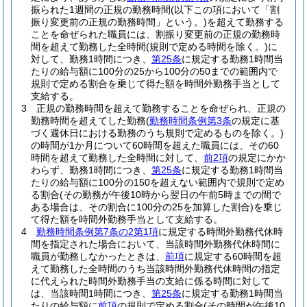
振られた1週間の正規の勤務時間
(以下この項において「割
振り変更前の正規の勤務時間」という。)
を超えて勤務する
ことを命ぜられた職員には、割振り変更前の正規の勤務時
間を超えて勤務した全時間
(規則で定める時間を除く。)
に
対して、勤務1時間につき、
第25条
に規定する勤務1時間当
たりの給与額に100分の25から100分の50までの範囲内で
規則で定める割合を乗じて得た額を時間外勤務手当として
支給する。
3
正規の勤務時間を超えて勤務することを命ぜられ、正規の
勤務時間を超えてした勤務
(
勤務時間条例第3条
の規定に基
づく週休日における勤務のうち規則で定めるものを除く。)
の時間が1か月について60時間を超えた職員には、その60
時間を超えて勤務した全時間に対して、
前2項
の規定にかか
わらず、勤務1時間につき、
第25条
に規定する勤務1時間当
たりの給与額に100分の150を超えない範囲内で規則で定め
る割合
(その勤務が午後10時から翌日の午前5時までの間で
ある場合は、その割合に100分の25を加算した割合)
を乗じ
て得た額を時間外勤務手当として支給する。
4
勤務時間条例第7条の2第1項
に規定する時間外勤務代休時
間を指定された場合において、当該時間外勤務代休時間に
職員が勤務しなかったときは、
前項
に規定する60時間を超
えて勤務した全時間のうち当該時間外勤務代休時間の指定
に代えられた時間外勤務手当の支給に係る時間に対して
は、当該時間1時間につき、
第25条
に規定する勤務1時間当
たりの給与額に
前項
の規則で定める割合
(その時間が午後10