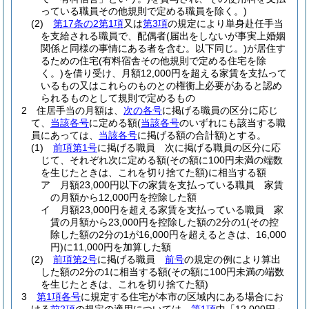
っている職員その他規則で定める職員を除く。)
(2)
第17条の2第1項
又は
第3項
の規定により単身赴任手当
を支給される職員で、配偶者
(届出をしないが事実上婚姻
関係と同様の事情にある者を含む。以下同じ。)
が居住す
るための住宅
(有料宿舎その他規則で定める住宅を除
く。)
を借り受け、月額12,000円を超える家賃を支払って
いるもの又はこれらのものとの権衡上必要があると認め
られるものとして規則で定めるもの
2
住居手当の月額は、
次の各号
に掲げる職員の区分に応じ
て、
当該各号
に定める額
(
当該各号
のいずれにも該当する職
員にあっては、
当該各号
に掲げる額の合計額)
とする。
(1)
前項第1号
に掲げる職員 次に掲げる職員の区分に応
じて、それぞれ次に定める額
(その額に100円未満の端数
を生じたときは、これを切り捨てた額)
に相当する額
ア
月額23,000円以下の家賃を支払っている職員 家賃
の月額から12,000円を控除した額
イ
月額23,000円を超える家賃を支払っている職員 家
賃の月額から23,000円を控除した額の2分の1
(その控
除した額の2分の1が16,000円を超えるときは、16,000
円)
に11,000円を加算した額
(2)
前項第2号
に掲げる職員
前号
の規定の例により算出
した額の2分の1に相当する額
(その額に100円未満の端数
を生じたときは、これを切り捨てた額)
3
第1項各号
に規定する住宅が本市の区域内にある場合にお