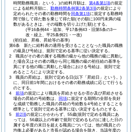
時間勤務職員」という。)
の給料月額は、
第4条第1項
の規定
による給料月額に、
勤務時間条例第2条第3項
の規定により
定められたその者の勤務時間を
同条第1項
に規定する勤務時
間で除して得た数を乗じて得た額
(その額に100円未満の端
数があるときは、その端数を切り上げた額)
とする。
(平16条例44・追加、平17条例43・旧第5条の3一
改・繰上、平25条例21・一改)
(初任給、昇格、昇給等の基準)
第6条
新たに給料表の適用を受けることとなった職員の職務
の級及び号給は、規則で定める基準に従い決定する。
2
職員がその者の属する職務の級から他の職務の級に異動し
た場合又はその者の職から同じ職務の級の初任給の基準を
異にする他の職に異動した場合における号給は、規則で定
めるところにより決定する。
3
職員の昇給は、規則で定める日
(以下「昇給日」という。)
に、同日前1年間におけるその者の勤務成績に応じて行うも
のとする。
4
前項
の規定により職員を昇給させるか否か及び昇給させる
場合の昇給の号給数は、
同項
に規定する期間の全部を良好
な成績で勤務した職員の昇給の号給数を4号給とすることを
標準として規則で定める基準に従い決定するものとする。
5
前2項
の規定にかかわらず、55歳
(規則で定める職員にあ
っては、56歳以上の年齢で規則で定めるもの)
に達した日の
属する年度の末日を超える職員については、他の職員との
均衡上必要があると市長が認める場合を除き、当該年度の