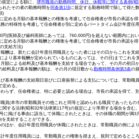
の規定による額に、
堺市職員の勤務時間、休日、休暇等に関する条例
(
られたその者の勤務時間を
同条第1項
に規定する勤務時間で除して得た
)
に定める月額の基本報酬との権衡を考慮して任命権者が市長の承認を得
職務の特殊性を考慮して任命権者が別に定めるパートタイム会計年度任
00円
(医師及び歯科医師にあっては、760,000円)
を超えない範囲内におい
に定める月額の基本報酬との権衡を考慮して任命権者が市長の承認を得
の支給方法)
本報酬は、新たに会計年度任用職員となった者にはその日からこれを支
額により基本報酬が定められているものにあっては、その日)
までこれを
り月額による給料及び基本報酬を支給する場合であって、その月の初日
の給料及び基本報酬の額は、その月の現日数から
勤務時間条例第3条
の
及び基本報酬の支給期日並びに口座振替による支払については、常勤職
で定める。
かわらず、任命権者は、特に必要と認める場合は、市長の承認を得て、
用職員
(本市の常勤職員その他これと同等と認められる職員であったもの
に関する法律
(昭和32年法律第117号)
の規定により準用する場合を含む。
第1号に掲げる事由に該当して休職にされたときは、その休職の期間が満
以内を支給することができる。
ののほか、会計年度任用職員が休職にされたときは、常勤職員の例によ
会計年度任用職員には、常勤職員との権衡を踏まえ、規則で定めるとこ