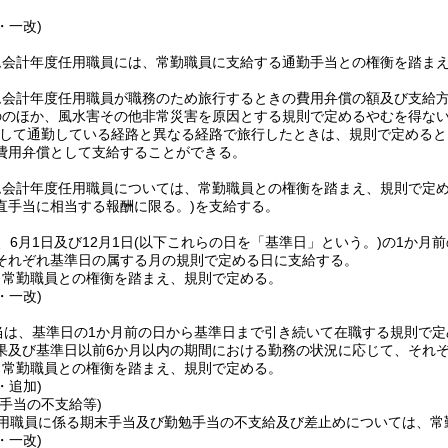
・一改)
ム会計年度任用職員には、常勤職員に支給する通勤手当との権衡を踏ま
ム会計年度任用職員が職務のため旅行するときの費用弁償の額及び支給
ののほか、風水害その他非常災害を原因とする規則で定めるやむを得な
して通勤している経路と異なる経路で旅行したときは、規則で定めると
費用弁償として支給することができる。
ム会計年度任用職員については、常勤職員との権衡を踏まえ、規則で定
直手当に相当する報酬に限る。)
を支給する。
6月1日及び12月1日
(以下これらの日を「基準日」という。)
の1か月
それぞれ基準日の属する月の規則で定める日に支給する。
、常勤職員との権衡を踏まえ、規則で定める。
・一改)
当は、基準日の1か月前の日から基準日まで引き続いて在職する規則で
果及び基準日以前6か月以内の期間における勤務の状況に応じて、それ
、常勤職員との権衡を踏まえ、規則で定める。
・追加)
手当の不支給等)
用職員に係る期末手当及び勤勉手当の不支給及び差止めについては、常
・一改)