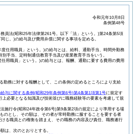
令和元年10月8日
条例第48号
公務員法
(昭和25年法律第261号。以下「法」という。)
第24条第5項
同じ。)
の給与及び費用弁償に関する事項を定める。
年度任用職員」という。)
の給与とは、給料、通勤手当、時間外勤務
特別手当、定時制通信教育手当及び産業教育手当をいう。
度任用職員」という。)
の給与とは、報酬、通勤に要する費用の費用
る勤務に対する報酬として、この条例の定めるところにより支給
の給与に関する条例
(昭和29年条例第6号)
第4条第1項第1号
に規定す
行上必要となる知識及び技術並びに職務経験等の要素を考慮して規
例法施行令
(昭和24年政令第6号)
第9条第2項の規定により準用する場
ものとし、その額は、その者が常時勤務に服することを要する者
受ける職員との権衡を踏まえ、その職務の内容及び責任、職務遂行
の額は、次のとおりとする。