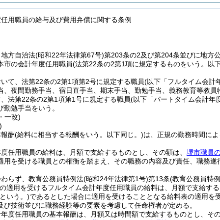
度任用職員の給与及び費用弁償に関する条例
、地方自治法
(昭和22年法律第67号)
第203条の2及び第204条並びに地方
本市の会計年度任用職員
(法第22条の2第1項に規定するものをいう。以下
いて、法第22条の2第1項第2号に規定する職員
(以下「フルタイム会計
当、夜間勤務手当、宿日直手当、期末手当、勤勉手当、義務教育等教員
、法第22条の2第1項第1号に規定する職員
(以下「パートタイム会計年
び勤勉手当をいう。
・一改)
)
本報酬
(給料に相当する報酬をいう。以下同じ。)
は、正規の勤務時間によ
年度任用職員の給料は、月額で支給するものとし、その額は、
堺市職員
適用を受ける職員との権衡を踏まえ、その職務の内容及び責任、職務遂
かわらず、教育公務員特例法
(昭和24年法律第1号)
第13条
(教育公務員特
の適用を受けるフルタイム会計年度任用職員の給料は、月額で支給する
という。)
であるとした場合に適用を受けることとなる給料表の適用を
及び技術並びに職務経験等の要素を考慮して任命権者が定める。
計年度任用職員の基本報酬は、月額又は時間額で支給するものとし、そ