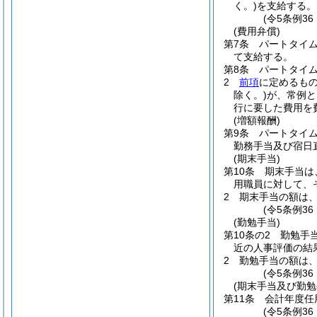
く。)
を支給する。
(令5条例36
(費用弁償)
第7条
パートタイ
て支給する。
第8条
パートタイ
2
前項
に定めるも
除く。)
が、常例と
行に要した費用を
(増額報酬)
第9条
パートタイ
勤務手当及び宿日
(期末手当)
第10条
期末手当は、
用職員に対して、
2
期末手当の額は
(令5条例36
(勤勉手当)
第10条の2
勤勉手
近の人事評価の結
2
勤勉手当の額は
(令5条例36
(期末手当及び勤勉
第11条
会計年度任
(令5条例36