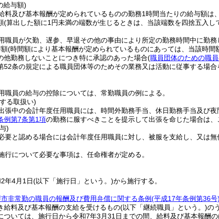
の給与額)
給料及び基本報酬が定められているものの勤務1時間当たりの給与額は、
額
(算出した額に1円未満の端数が生じるときは、当該端数を四捨五入し
用職員が欠勤、遅参、早退その他の事由により所定の勤務時間中に勤務
与額
(時間額により基本報酬が定められているものにあっては、当該時間
の他勤務しないことにつき特に承認のあった場合
(
職員団体のための職員
第52条の規定による職員団体等のためその業務又は活動に従事する場合
用職員の給与の控除については、常勤職員の例による。
する取扱い)
出張中の会計年度任用職員には、時間外勤務手当、休日勤務手当及び夜
条例第7条第1項
の勤務に服すべきことを提示して出張を命じた場合は、
与)
必要と認める場合には会計年度任用職員に対し、被服を支給し、又は無
施行について必要な事項は、任命権者が定める。
2年4月1日
(以下「施行日」という。)
から施行する。
堺市非常勤の職員の報酬及び費用弁償に関する条例
(平成17年条例第36号
き給料及び基本報酬の支給を受けるもの
(以下「継続職員」という。)
の
については、施行日から令和7年3月31日までの間、給料及び基本報酬