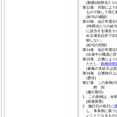
(勤務1時間当たり
第12条
月額により
もので除して得た
(給与の減額)
第13条
会計年度任
1時間当たりの給
に該当する場合そ
める場合以外で法
額しない。
(給与の控除)
第14条
会計年度任
(出張中の職員に対
第15条
公務により
ただし、
勤務時間
(被服の支給又は貸
第16条
公務執行上
(委任)
第17条
この条例の
附
則
(施行期日)
1
この条例は、令和
(経過措置)
2
施行日の前日に
し、本条例に基づ
いこととなるもの