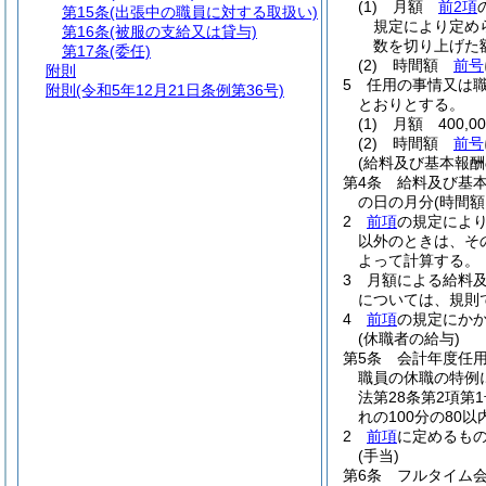
(1)
月額
前2項
第15条
(出張中の職員に対する取扱い)
規定により定め
第16条
(被服の支給又は貸与)
数を切り上げた額
第17条
(委任)
(2)
時間額
前号
附則
5
任用の事情又は
附則
(令和5年12月21日条例第36号)
とおりとする。
(1)
月額 400,0
(2)
時間額
前号
(給料及び基本報酬
第4条
給料及び基
の日の月分
(時間
2
前項
の規定によ
以外のときは、そ
よって計算する。
3
月額による給料
については、規則
4
前項
の規定にか
(休職者の給与)
第5条
会計年度任
職員の休職の特例
法第28条第2項
れの100分の80
2
前項
に定めるも
(手当)
第6条
フルタイム