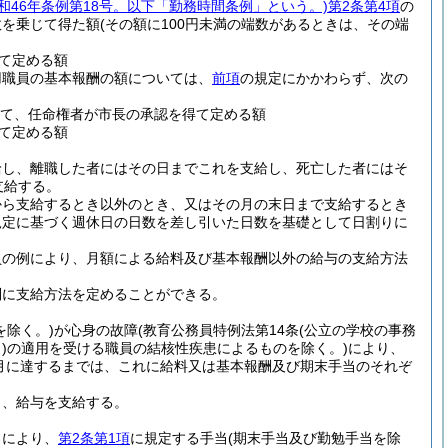
昭和46年条例第18号。以下「勤務時間条例」という。)
第2条第4項
の
数を乗じて得た額
(その額に100円未満の端数があるときは、その端
て定める額
用職員の基本報酬の額については、
前項
の規定にかかわらず、次の
て、任命権者が市長の承認を得て定める額
て定める額
給し、離職した者にはその日までこれを支給し、死亡した者にはそ
支給する。
から支給するとき以外のとき、又はその月の末日まで支給するとき
規定に基づく週休日の日数を差し引いた日数を基礎として日割りに
員の例により、月額による給料及び基本報酬以外の給与の支給方法
別に支給方法を定めることができる。
を除く。)
が心身の故障
(教育公務員特例法第14条
(公立の学校の事務
)
の適用を受ける職員の結核性疾患によるものを除く。)
により、
3月に達するまでは、これに給料又は基本報酬及び期末手当のそれぞ
り、給与を支給する。
ろにより、
第2条第1項
に規定する手当
(期末手当及び勤勉手当を除