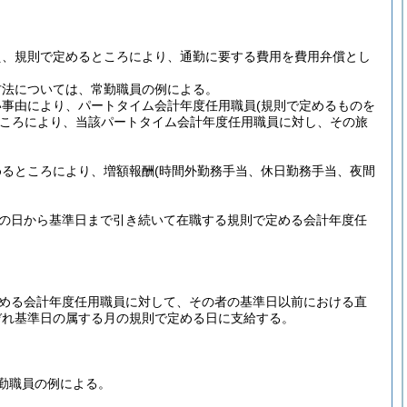
え、規則で定めるところにより、通勤に要する費用を費用弁償とし
方法については、常勤職員の例による。
い事由により、パートタイム会計年度任用職員
(規則で定めるものを
ころにより、当該パートタイム会計年度任用職員に対し、その旅
めるところにより、増額報酬
(時間外勤務手当、休日勤務手当、夜間
前の日から基準日まで引き続いて在職する規則で定める会計年度任
定める会計年度任用職員に対して、その者の基準日以前における直
ぞれ基準日の属する月の規則で定める日に支給する。
勤職員の例による。