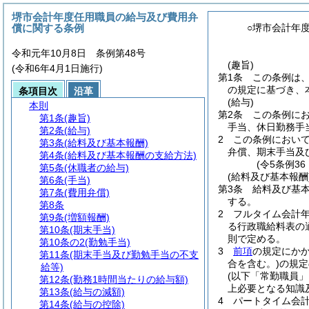
堺市会計年度任用職員の給与及び費用弁
償に関する条例
○堺市会計年
令和元年10月8日 条例第48号
(趣旨)
(令和6年4月1日施行)
第1条
この条例は
の規定に基づき、
条項目次
沿革
(給与)
本則
第2条
この条例にお
第1条
(趣旨)
手当、休日勤務手
第2条
(給与)
2
この条例において
第3条
(給料及び基本報酬)
弁償、期末手当及
第4条
(給料及び基本報酬の支給方法)
(令5条例36
第5条
(休職者の給与)
(給料及び基本報酬
第6条
(手当)
第3条
給料及び基
第7条
(費用弁償)
する。
第8条
2
フルタイム会計
第9条
(増額報酬)
る行政職給料表の
第10条
(期末手当)
則で定める。
第10条の2
(勤勉手当)
3
前項
の規定にか
第11条
(期末手当及び勤勉手当の不支
合を含む。)
の規定
給等)
(以下「常勤職員」
第12条
(勤務1時間当たりの給与額)
上必要となる知識
第13条
(給与の減額)
4
パートタイム会
第14条
(給与の控除)