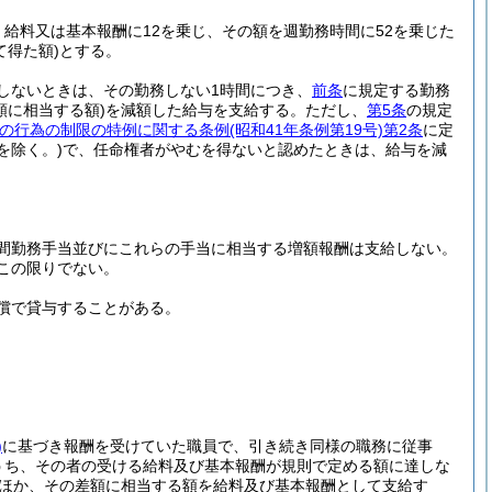
給料又は基本報酬に12を乗じ、その額を週勤務時間に52を乗じた
て得た額)
とする。
しないときは、その勤務しない1時間につき、
前条
に規定する勤務
額に相当する額)
を減額した給与を支給する。
ただし、
第5条
の規定
の行為の制限の特例に関する条例
(昭和41年条例第19号)
第2条
に定
を除く。)
で、任命権者がやむを得ないと認めたときは、給与を減
間勤務手当並びにこれらの手当に相当する増額報酬は支給しない。
この限りでない。
償で貸与することがある。
)
に基づき報酬を受けていた職員で、引き続き同様の職務に従事
うち、その者の受ける給料及び基本報酬が規則で定める額に達しな
のほか、その差額に相当する額を給料及び基本報酬として支給す