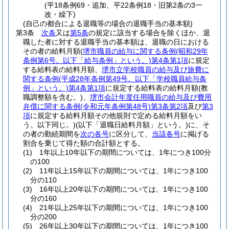
(平18条例69・追加、平22条例18・旧第2条の3一
改・繰下)
(自己の都合による退職等の場合の退職手当の基本額)
第3条
次条
又は
第5条
の規定に該当する場合を除くほか、退
職した者に対する退職手当の基本額は、退職の日における
その者の給料月額
(
堺市職員の給与に関する条例
(昭和29年
条例第6号。以下「給与条例」という。)
第4条第1項
に規定
する給料表の給料月額、
堺市立学校職員の給与及び旅費に
関する条例
(平成28年条例第49号。以下「学校職員給与条
例」という。)
第4条第1項
に規定する給料表の給料月額
(教
職調整額を含む。)
、
堺市会計年度任用職員の給与及び費用
弁償に関する条例
(令和元年条例第48号)
第3条第2項
及び
第3
項
に規定する給料月額その他規則で定める給料月額をい
う。以下同じ。)
(以下「退職日給料月額」という。)
に、そ
の者の勤続期間を
次の各号
に区分して、
当該各号
に掲げる
割合を乗じて得た額の合計額とする。
(1)
1年以上10年以下の期間については、1年につき100分
の100
(2)
11年以上15年以下の期間については、1年につき100
分の110
(3)
16年以上20年以下の期間については、1年につき100
分の160
(4)
21年以上25年以下の期間については、1年につき100
分の200
(5)
26年以上30年以下の期間については、1年につき100