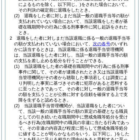
によるものを除く。以下同じ。)
をされた場合において、
その判決の確定前に退職をしたとき。
(2)
退職をした者に対しまだ当該一般の退職手当等の額が
支払われていない場合において、当該退職をした者が基
礎在職期間中の行為に係る刑事事件に関し起訴をされた
とき。
2
退職をした者に対しまだ当該退職に係る一般の退職手当等
の額が支払われていない場合において、
次の各号
のいずれ
かに該当するときは、当該退職に係る退職手当管理機関
は、当該退職をした者に対し、当該一般の退職手当等の額
の支払を差し止める処分を行うことができる。
(1)
当該退職をした者の基礎在職期間中の行為に係る刑事
事件に関して、その者が逮捕されたとき又は当該退職手
当管理機関がその者から聴取した事項若しくは調査によ
り判明した事実に基づきその者に犯罪があると思料する
に至ったときであって、その者に対し一般の退職手当等
の額を支払うことが公務に対する信頼を確保する上で支
障を生ずると認めるとき。
(2)
当該退職手当管理機関が、当該退職をした者につい
て、当該一般の退職手当等の額の算定の基礎となる職員
としての引き続いた在職期間中に懲戒免職等処分を受け
るべき行為
(在職期間中の職員の非違に当たる行為であっ
て、その非違の内容及び程度に照らして懲戒免職等処分
に値することが明らかなものをいう。以下同じ。)
をした
ことを疑うに足りる相当な理由があると思料するに至っ