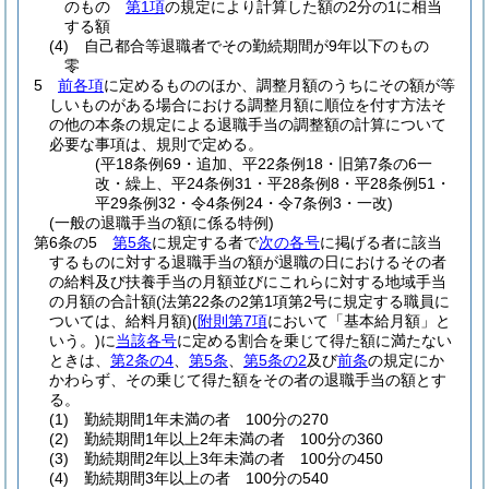
のもの
第1項
の規定により計算した額の2分の1に相当
する額
(4)
自己都合等退職者でその勤続期間が9年以下のもの
零
5
前各項
に定めるもののほか、調整月額のうちにその額が等
しいものがある場合における調整月額に順位を付す方法そ
の他の本条の規定による退職手当の調整額の計算について
必要な事項は、規則で定める。
(平18条例69・追加、平22条例18・旧第7条の6一
改・繰上、平24条例31・平28条例8・平28条例51・
平29条例32・令4条例24・令7条例3・一改)
(一般の退職手当の額に係る特例)
第6条の5
第5条
に規定する者で
次の各号
に掲げる者に該当
するものに対する退職手当の額が退職の日におけるその者
の給料及び扶養手当の月額並びにこれらに対する地域手当
の月額の合計額
(法第22条の2第1項第2号に規定する職員に
ついては、給料月額)
(
附則第7項
において「基本給月額」と
いう。)
に
当該各号
に定める割合を乗じて得た額に満たない
ときは、
第2条の4
、
第5条
、
第5条の2
及び
前条
の規定にか
かわらず、その乗じて得た額をその者の退職手当の額とす
る。
(1)
勤続期間1年未満の者 100分の270
(2)
勤続期間1年以上2年未満の者 100分の360
(3)
勤続期間2年以上3年未満の者 100分の450
(4)
勤続期間3年以上の者 100分の540