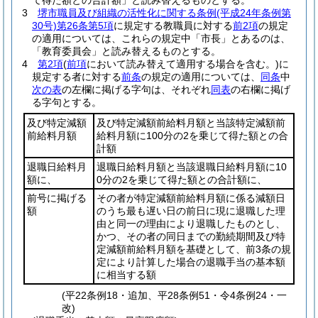
て得た額との合計額」と読み替えるものとする。
3
堺市職員及び組織の活性化に関する条例
(平成24年条例第
30号)
第26条第5項
に規定する教職員に対する
前2項
の規定
の適用については、これらの規定中「市長」とあるのは、
「教育委員会」と読み替えるものとする。
4
第2項
(
前項
において読み替えて適用する場合を含む。)
に
規定する者に対する
前条
の規定の適用については、
同条
中
次の表
の左欄に掲げる字句は、それぞれ
同表
の右欄に掲げ
る字句とする。
及び特定減額
及び特定減額前給料月額と当該特定減額前
前給料月額
給料月額に100分の2を乗じて得た額との合
計額
退職日給料月
退職日給料月額と当該退職日給料月額に10
額に、
0分の2を乗じて得た額との合計額に、
前号に掲げる
その者が特定減額前給料月額に係る減額日
額
のうち最も遅い日の前日に現に退職した理
由と同一の理由により退職したものとし、
かつ、その者の同日までの勤続期間及び特
定減額前給料月額を基礎として、前3条の規
定により計算した場合の退職手当の基本額
に相当する額
(平22条例18・追加、平28条例51・令4条例24・一
改)