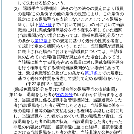
して失わせる処分をいう。
(2)
退職手当管理機関 法その他の法令の規定により職員
の退職
(この条例その他の条例の規定により、この条例の
規定による退職手当を支給しないこととしている退職を
除く。以下
第17条
までにおいて同じ。)
の日において当該
職員に対し懲戒免職等処分を行う権限を有していた機関
(当該機関がない場合にあっては、懲戒免職等処分及びこ
の条から
第17条
までの規定に基づく処分の性質を考慮し
て規則で定める機関)
をいう。
ただし、当該機関が退職後
に廃止された場合における当該職員については、当該職
員の占めていた職
(当該職が廃止された場合にあっては、
当該職に相当する職)
を占める職員に対し懲戒免職等処分
を行う権限を有する機関
(当該機関がない場合にあって
は、懲戒免職等処分及びこの条から
第17条
までの規定に
基づく処分の性質を考慮して規則で定める機関)
をいう。
(平22条例18・追加)
(懲戒免職等処分を受けた場合等の退職手当の支給制限)
第11条
退職をした者が
次の各号
のいずれかに該当するとき
は、当該退職に係る退職手当管理機関は、当該退職をした
者
(当該退職をした者が死亡したときは、当該退職に係る一
般の退職手当等の額の支払を受ける権利を承継した者)
に対
し、当該退職をした者が占めていた職の職務及び責任、当
該退職をした者の勤務の状況、当該退職をした者が行った
非違の内容及び程度、当該非違に至った経緯、当該非違後
における当該退職をした者の言動、当該非違が公務の遂行