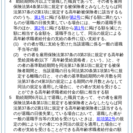
4
勤続期間6月以上で退職した職員であって、その者を雇用
保険法第4条第1項に規定する被保険者とみなしたならば同
法第37条の2第1項に規定する高年齢被保険者に該当するも
ののうち、
第1号
に掲げる額が
第2号
に掲げる額に満たない
ものが退職の日後失業している場合には、一般の退職手当
等のほか、
第2号
に掲げる額から
第1号
に掲げる額を減じた
額に相当する金額を、退職手当として、同法の規定による
高年齢求職者給付金の支給の条件に従い支給する。
(1)
その者が既に支給を受けた当該退職に係る一般の退職
手当等の額
(2)
その者を雇用保険法第37条の3第2項に規定する高年齢
受給資格者
(以下「高年齢受給資格者」という。)
と、そ
の者の基準勤続期間を同法第17条第1項に規定する被保
険者期間と、当該退職の日を同法第20条第1項第1号に規
定する離職の日と、その者の基準勤続期間の年月数を同
法第37条の4第3項の規定による期間の年月数とみなして
同法の規定を適用した場合に、その者が支給を受けるこ
とができる高年齢求職者給付金の額に相当する額
5
勤続期間6月以上で退職した職員であって、その者を雇用
保険法第4条第1項に規定する被保険者とみなしたならば同
法第37条の2第1項に規定する高年齢被保険者に該当するも
のが退職の日後失業している場合において、退職した者が
一般の退職手当等の支給を受けないときは、
前項第2号
の規
定の例によりその者につき同法の規定を適用した場合にそ
の者が支給を受けることができる高年齢求職者給付金の額