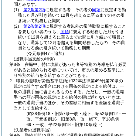
間とみなす。
(1)
第2条第2項
に規定する者 その者の
同項
に規定する勤
務した月が引き続いて12月を超えるに至るまでのその引
き続いて勤務した期間
(2)
第2条第2項
に規定する者以外の常時勤務に服すること
を要しない者のうち、
同項
に規定する勤務した月が引き
続いて12月を超えるに至るまでの間に引き続いて職員と
なり、通算して12月を超える期間勤務したもの その職
員となる前の引き続いて勤務した期間
(令元条例47・追加)
(退職手当支給の特例)
第8条
在職中、特に功績があった者等特別の考慮を払う必要
があると認められる者については、市長の定める基準によ
り特別の給与を支給することができる。
2
職員の退職が労働基準法
(昭和22年法律第49号)
第20条の
規定に該当する場合における同条の規定による給付は、一
般の退職手当に含まれるものとする。
ただし、一般の退職
手当の額が同条の規定による給付の額に満たないときは、
一般の退職手当のほか、その差額に相当する金額を退職手
当として支給する。
(昭38条例18・旧第7条一改・繰下、昭52条例12・一
改、平元条例16・旧第8条一改・繰下、平18条例
69・一改、平22条例18・旧第10条繰上)
(失業者の退職手当)
第9条
勤続期間12月以上
(特定退職者
(雇用保険法
(昭和49年