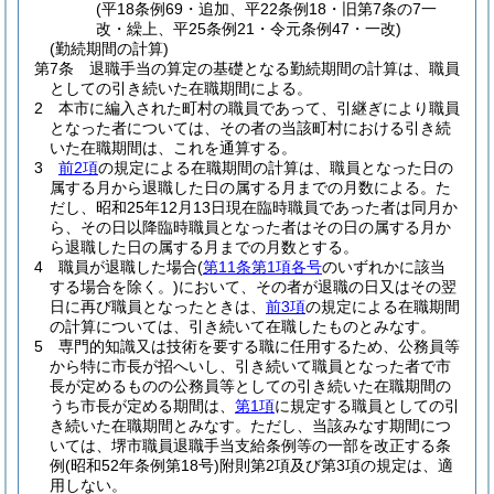
(平18条例69・追加、平22条例18・旧第7条の7一
改・繰上、平25条例21・令元条例47・一改)
(勤続期間の計算)
第7条
退職手当の算定の基礎となる勤続期間の計算は、職員
としての引き続いた在職期間による。
2
本市に編入された町村の職員であって、引継ぎにより職員
となった者については、その者の当該町村における引き続
いた在職期間は、これを通算する。
3
前2項
の規定による在職期間の計算は、職員となった日の
属する月から退職した日の属する月までの月数による。
た
だし、昭和25年12月13日現在臨時職員であった者は同月か
ら、その日以降臨時職員となった者はその日の属する月か
ら退職した日の属する月までの月数とする。
4
職員が退職した場合
(
第11条第1項各号
のいずれかに該当
する場合を除く。)
において、その者が退職の日又はその翌
日に再び職員となったときは、
前3項
の規定による在職期間
の計算については、引き続いて在職したものとみなす。
5
専門的知識又は技術を要する職に任用するため、公務員等
から特に市長が招へいし、引き続いて職員となった者で市
長が定めるものの公務員等としての引き続いた在職期間の
うち市長が定める期間は、
第1項
に規定する職員としての引
き続いた在職期間とみなす。
ただし、当該みなす期間につ
いては、堺市職員退職手当支給条例等の一部を改正する条
例
(昭和52年条例第18号)
附則第2項及び第3項の規定は、適
用しない。