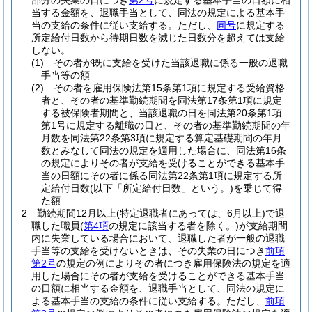
部分の失業の日につき
第2号
に規定する基本手当の日額に相
当する金額を、退職手当として、同法の規定による基本手
当の支給の条件に従い支給する。
ただし、
同号
に規定する
所定給付日数から待期日数を減じた日数分を超えては支給
しない。
(1)
その者が既に支給を受けた当該退職に係る一般の退職
手当等の額
(2)
その者を雇用保険法第15条第1項に規定する受給資格
者と、その者の基準勤続期間を同法第17条第1項に規定
する被保険者期間と、当該退職の日を同法第20条第1項
第1号に規定する離職の日と、その者の基準勤続期間の年
月数を同法第22条第3項に規定する算定基礎期間の年月
数とみなして同法の規定を適用した場合に、同法第16条
の規定によりその者が支給を受けることができる基本手
当の日額にその者に係る同法第22条第1項に規定する所
定給付日数
(以下「所定給付日数」という。)
を乗じて得
た額
2
勤続期間12月以上
(特定退職者にあっては、6月以上)
で退
職した職員
(
第4項
の規定に該当する者を除く。)
が支給期間
内に失業している場合において、退職した者が一般の退職
手当等の支給を受けないときは、その失業の日につき
前項
第2号
の規定の例によりその者につき雇用保険法の規定を適
用した場合にその者が支給を受けることができる基本手当
の日額に相当する金額を、退職手当として、同法の規定に
よる基本手当の支給の条件に従い支給する。
ただし、
前項