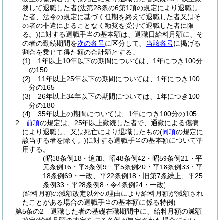
務して退職した者
(法第28条の6第1項の規定により退職し
た者、法令の規定に基づく任期を終えて退職した者又はそ
の者の非違によることなく勧奨を受けて退職した者に限
る。)
に対する退職手当の基本額は、退職日給料月額に、そ
の者の勤続期間を
次の各号
に区分して、
当該各号
に掲げる
割合を乗じて得た額の合計額とする。
(1)
1年以上10年以下の期間については、1年につき100分
の150
(2)
11年以上25年以下の期間については、1年につき100
分の165
(3)
26年以上34年以下の期間については、1年につき100
分の180
(4)
35年以上の期間については、1年につき100分の105
2
前項
の規定は、25年以上勤続した者で、通勤による傷病
により退職し、又は死亡により退職したもの
(
同項
の規定に
該当する者を除く。)
に対する退職手当の基本額について準
用する。
(昭38条例18・追加、昭48条例42・昭59条例21・平
元条例16・平3条例9・平5条例20・平18条例33・平
18条例69・一改、平22条例18・旧第7条繰上、平25
条例33・平28条例8・令4条例24・一改)
(給料月額の減額改定以外の理由により給料月額が減額され
たことがある場合の退職手当の基本額に係る特例)
第5条の2
退職した者の基礎在職期間中に、給料月額の減額