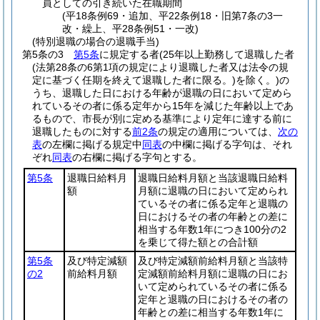
員としての引き続いた在職期間
(平18条例69・追加、平22条例18・旧第7条の3一
改・繰上、平28条例51・一改)
(特別退職の場合の退職手当)
第5条の3
第5条
に規定する者
(25年以上勤務して退職した者
(法第28条の6第1項の規定により退職した者又は法令の規
定に基づく任期を終えて退職した者に限る。)
を除く。)
の
うち、退職した日における年齢が退職の日において定めら
れているその者に係る定年から15年を減じた年齢以上であ
るもので、市長が別に定める基準により定年に達する前に
退職したものに対する
前2条
の規定の適用については、
次の
表
の左欄に掲げる規定中
同表
の中欄に掲げる字句は、それ
ぞれ
同表
の右欄に掲げる字句とする。
第5条
退職日給料月
退職日給料月額と当該退職日給料
額
月額に退職の日において定められ
ているその者に係る定年と退職の
日におけるその者の年齢との差に
相当する年数1年につき100分の2
を乗じて得た額との合計額
第5条
及び特定減額
及び特定減額前給料月額と当該特
の2
前給料月額
定減額前給料月額に退職の日にお
いて定められているその者に係る
定年と退職の日におけるその者の
年齢との差に相当する年数1年に