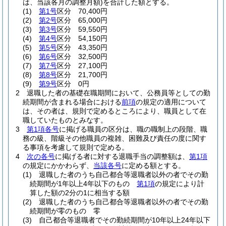
は、当該各月の調整月額)
を合計した額とする。
(1)
第1号
区分 70,400円
(2)
第2号
区分 65,000円
(3)
第3号
区分 59,550円
(4)
第4号
区分 54,150円
(5)
第5号
区分 43,350円
(6)
第6号
区分 32,500円
(7)
第7号
区分 27,100円
(8)
第8号
区分 21,700円
(9)
第9号
区分 0円
2
退職した者の基礎在職期間において、公務員等としての勤
続期間が含まれる場合における
前項
の規定の適用について
は、その者は、規則で定めるところにより、職員として在
職していたものとみなす。
3
第1項各号
に掲げる職員の区分は、職の職制上の段階、職
務の級、階級その他職員の複雑、困難及び責任の度に関す
る事項を考慮して規則で定める。
4
次の各号
に掲げる者に対する退職手当の調整額は、
第1項
の規定にかかわらず、
当該各号
に定める額とする。
(1)
退職した者のうち自己都合等退職者以外の者でその勤
続期間が1年以上4年以下のもの
第1項
の規定により計
算した額の2分の1に相当する額
(2)
退職した者のうち自己都合等退職者以外の者でその勤
続期間が零のもの 零
(3)
自己都合等退職者でその勤続期間が10年以上24年以下