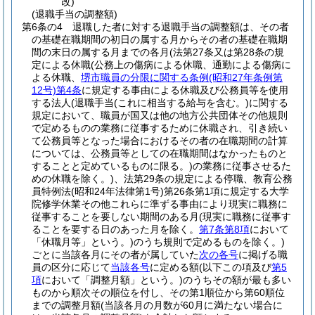
改)
(退職手当の調整額)
第6条の4
退職した者に対する退職手当の調整額は、その者
の基礎在職期間の初日の属する月からその者の基礎在職期
間の末日の属する月までの各月
(法第27条又は第28条の規
定による休職
(公務上の傷病による休職、通勤による傷病に
よる休職、
堺市職員の分限に関する条例
(昭和27年条例第
12号)
第4条
に規定する事由による休職及び公務員等を使用
する法人
(退職手当
(これに相当する給与を含む。)
に関する
規定において、職員が国又は他の地方公共団体その他規則
で定めるものの業務に従事するために休職され、引き続い
て公務員等となった場合におけるその者の在職期間の計算
については、公務員等としての在職期間はなかったものと
することと定めているものに限る。)
の業務に従事させるた
めの休職を除く。)
、法第29条の規定による停職、教育公務
員特例法
(昭和24年法律第1号)
第26条第1項に規定する大学
院修学休業その他これらに準ずる事由により現実に職務に
従事することを要しない期間のある月
(現実に職務に従事す
ることを要する日のあった月を除く。
第7条第8項
において
「休職月等」という。)
のうち規則で定めるものを除く。)
ごとに当該各月にその者が属していた
次の各号
に掲げる職
員の区分に応じて
当該各号
に定める額
(以下この項及び
第5
項
において「調整月額」という。)
のうちその額が最も多い
ものから順次その順位を付し、その第1順位から第60順位
までの調整月額
(当該各月の月数が60月に満たない場合に