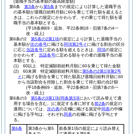
(退職手当の基本額の最高限度額)
第6条
第3条
から
第5条
までの規定により計算した退職手当
の基本額が退職日給料月額に60を乗じて得た額を超えると
きは、これらの規定にかかわらず、その乗じて得た額を退
職手当の基本額とする。
(平18条例69・追加、平22条例18・旧第7条の4一
改・繰上)
第6条の2
第5条の2第1項
の規定により計算した退職手当の
基本額が
次の各号
に掲げる
同項第2号イ
に掲げる割合の区分
に応じ
当該各号
に定める額を超えるときは、
同項
の規定に
かかわらず、
当該各号
に定める額をその者の退職手当の基
本額とする。
(1)
60以上 特定減額前給料月額に60を乗じて得た金額
(2)
60未満 特定減額前給料月額に
第5条の2第1項第2号
イ
に掲げる割合を乗じて得た額及び退職日給料月額に60
から当該割合を控除した割合を乗じて得た額の合計額
(平18条例69・追加、平22条例18・旧第7条の5一
改・繰上)
第6条の3
第5条の3第1項
(
同条第3項
において読み替えて適
用する場合を含む。)
に規定する者に対する
前2条
の規定の
適用については、
次の表
の左欄に掲げる規定中
同表
の中欄
に掲げる字句は、それぞれ
同表
の右欄に掲げる字句とす
る。
第6条
第3条から第5
前条第1項の規定により読み替え
条まで
て適用する第5条