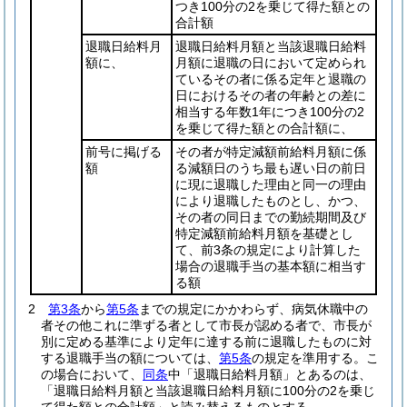
つき100分の2を乗じて得た額との
合計額
退職日給料月
退職日給料月額と当該退職日給料
額に、
月額に退職の日において定められ
ているその者に係る定年と退職の
日におけるその者の年齢との差に
相当する年数1年につき100分の2
を乗じて得た額との合計額に、
前号に掲げる
その者が特定減額前給料月額に係
額
る減額日のうち最も遅い日の前日
に現に退職した理由と同一の理由
により退職したものとし、かつ、
その者の同日までの勤続期間及び
特定減額前給料月額を基礎とし
て、前3条の規定により計算した
場合の退職手当の基本額に相当す
る額
2
第3条
から
第5条
までの規定にかかわらず、病気休職中の
者その他これに準ずる者として市長が認める者で、市長が
別に定める基準により定年に達する前に退職したものに対
する退職手当の額については、
第5条
の規定を準用する。
こ
の場合において、
同条
中「退職日給料月額」とあるのは、
「退職日給料月額と当該退職日給料月額に100分の2を乗じ