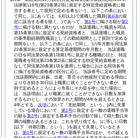
法律第116号)
第23条第2項に規定する特定受給資格者に相
当する者として規則で定める者をいう。以下この条におい
て同じ。)
にあっては、6月以上)
で退職した職員
(
第4項
の規
定に該当する者を除く。)
であって、
第1号
に掲げる額が
第2
号
に掲げる額に満たないものが、当該退職した職員を同法
第15条第1項に規定する受給資格者と、当該退職した職員
の基準勤続期間
(職員としての勤続期間として規則で定める
期間をいう。以下この条において同じ。)
の年月数を同法第
22条第3項に規定する算定基礎期間の年月数と、当該退職
の日を同法第20条第1項第1号に規定する離職の日と、特定
退職者を同法第23条第2項に規定する特定受給資格者とみ
なして同法第20条第1項を適用した場合における同項各号
に掲げる受給資格者の区分に応じ、当該各号に定める期間
(当該期間内に妊娠、出産、育児その他規則で定める理由に
より引き続き30日以上職業に就くことができない者が、規
則で定めるところにより市長にその旨を申し出た場合に
は、当該理由により職業に就くことができない日数を加算
するものとし、その加算された期間が4年を超えるときは、
4年とする。
次項
において「支給期間」という。)
内に失業
している場合において、
第1号
に規定する一般の退職手当等
の額を
第2号
に規定する基本手当の日額で除して得た数
(1未
満の端数があるときは、これを切り捨てる。)
に等しい日数
(以下「待期日数」という。)
を超えて失業しているとき
は、
第1号
に規定する一般の退職手当等のほか、その超える