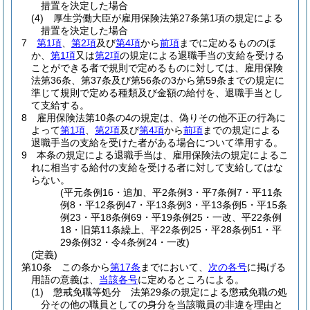
措置を決定した場合
(4)
厚生労働大臣が雇用保険法第27条第1項の規定による
措置を決定した場合
7
第1項
、
第2項
及び
第4項
から
前項
までに定めるもののほ
か、
第1項
又は
第2項
の規定による退職手当の支給を受ける
ことができる者で規則で定めるものに対しては、雇用保険
法第36条、第37条及び第56条の3から第59条までの規定に
準じて規則で定める種類及び金額の給付を、退職手当とし
て支給する。
8
雇用保険法第10条の4の規定は、偽りその他不正の行為に
よって
第1項
、
第2項
及び
第4項
から
前項
までの規定による
退職手当の支給を受けた者がある場合について準用する。
9
本条の規定による退職手当は、雇用保険法の規定によるこ
れに相当する給付の支給を受ける者に対して支給してはな
らない。
(平元条例16・追加、平2条例3・平7条例7・平11条
例8・平12条例47・平13条例3・平13条例5・平15条
例23・平18条例69・平19条例25・一改、平22条例
18・旧第11条繰上、平22条例25・平28条例51・平
29条例32・令4条例24・一改)
(定義)
第10条
この条から
第17条
までにおいて、
次の各号
に掲げる
用語の意義は、
当該各号
に定めるところによる。
(1)
懲戒免職等処分 法第29条の規定による懲戒免職の処
分その他の職員としての身分を当該職員の非違を理由と