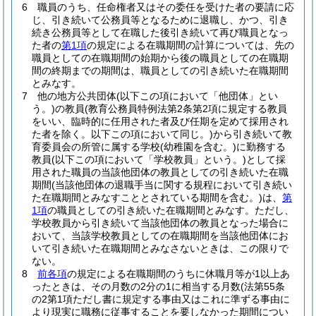
6
職員のうち、任命権者又はその委任を受けた者の要請に応
じ、引き続いて公務員等となるために退職し、かつ、引き
続き公務員等として在職した後引き続いて再び職員となっ
た者の
第1項
の規定による在職期間の計算については、先の
職員としての在職期間の始期から後の職員としての在職期
間の終期までの期間は、職員としての引き続いた在職期間
とみなす。
7
他の地方公共団体
(以下この項において「他団体」とい
う。)
の教員
(教育公務員特例法第2条第2項に規定する教員
をいい、臨時的に任用された者及び任期を定めて採用され
た者を除く。以下この項において同じ。)
から引き続いて教
育委員会の所管に属する学校
(幼稚園を含む。)
に勤務する
教員
(以下この項において「学校教員」という。)
として採
用された職員の当該他団体の教員としての引き続いた在職
期間
(当該他団体の退職手当に関する規程において引き続い
た在職期間とみなすこととされている期間を含む。)
は、
第
1項
の職員としての引き続いた在職期間とみなす。
ただし、
学校教員から引き続いて当該他団体の教員となった場合に
おいて、当該学校教員としての在職期間を当該他団体にお
いて引き続いた在職期間とみなさないときは、この限りで
ない。
8
前各項
の規定による在職期間のうちに休職月等が1以上あ
ったときは、その月数の2分の1に相当する月数
(法第55条
の2第1項ただし書に規定する事由又はこれに準ずる事由に
より現実に職務に従事することを要しなかった期間につい