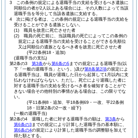
3
この条例の規定による退職手当の支給を受けるべき遺族に
同順位の者が2人以上ある場合には、その人数によって当該
退職手当を等分して当該各遺族に支給する。
4
次に掲げる者は、この条例の規定による退職手当の支給を
受けることができる遺族としない。
(1)
職員を故意に死亡させた者
(2)
職員の死亡前に、当該職員の死亡によってこの条例の
規定による退職手当の支給を受けることができる先順位
又は同順位の遺族となるべき者を故意に死亡させた者
(平22条例18・追加)
(退職手当の支払)
第2条の3
第3条
から
第6条の5
までの規定による退職手当
(以
下「一般の退職手当」という。)
及び
第8条第2項
の規定によ
る退職手当は、職員が退職した日から起算して1月以内に支
払わなければならない。
ただし、死亡により退職した者に
対する退職手当の支給を受けるべき者を確知することがで
きない場合その他特別の事情がある場合は、この限りでな
い。
(平11条例8・追加、平18条例69・一改、平22条例
18・旧第2条の2一改・繰下)
(一般の退職手当)
第2条の4
退職した者に対する退職手当の額は、
第3条
から
第6条の3
までの規定により計算した退職手当の基本額に、
第6条の4
の規定により計算した退職手当の調整額を加えて
得た額とする。