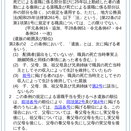
死亡による退職に係る部分並びに25年以上勤続した者の通
勤による傷病による退職及び死亡による退職に係る部分以
外の部分を除く。)
の規定を適用する。
ただし、地方公務員
法
(昭和25年法律第261号。以下「法」という。)
第22条の2
第1項第1号に規定する職員については、この限りでない。
(平元条例16・追加、平28条例51・令元条例47・令4
条例24・一改)
(遺族の範囲及び順位)
第2条の2
この条例において、「遺族」とは、次に掲げる者
をいう。
(1)
配偶者
(届出をしていないが、職員の死亡当時事実上
婚姻関係と同様の事情にあった者を含む。)
(2)
子、父母、孫、祖父母及び兄弟姉妹で職員の死亡当時
主としてその収入によって生計を維持していたもの
(3)
前号
に掲げる者のほか、職員の死亡当時主としてその
収入によって生計を維持していた親族
(4)
子、父母、孫、祖父母及び兄弟姉妹で
第2号
に該当し
ないもの
2
この条例の規定による退職手当を受けるべき遺族の順位
は、
前項各号
の順位により、
同項第2号
及び
第4号
に掲げる
者のうちにあっては、
当該各号
に掲げる順位による。
この
場合において、父母については、養父母を先にし実父母を
後にし、祖父母については、養父母の父母を先にし実父母
の父母を後にし、父母の養父母を先にし父母の実父母を後
にする。