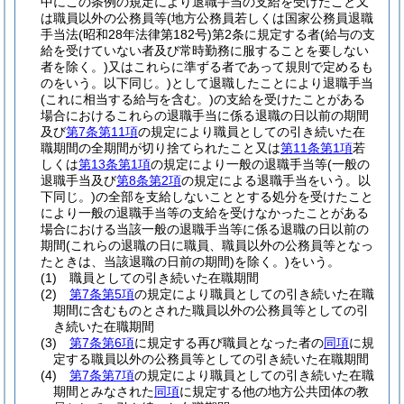
中にこの条例の規定により退職手当の支給を受けたこと又
は職員以外の公務員等
(地方公務員若しくは国家公務員退職
手当法
(昭和28年法律第182号)
第2条に規定する者
(給与の支
給を受けていない者及び常時勤務に服することを要しない
者を除く。)
又はこれらに準ずる者であって規則で定めるも
のをいう。以下同じ。)
として退職したことにより退職手当
(これに相当する給与を含む。)
の支給を受けたことがある
場合におけるこれらの退職手当に係る退職の日以前の期間
及び
第7条第11項
の規定により職員としての引き続いた在
職期間の全期間が切り捨てられたこと又は
第11条第1項
若
しくは
第13条第1項
の規定により一般の退職手当等
(一般の
退職手当及び
第8条第2項
の規定による退職手当をいう。以
下同じ。)
の全部を支給しないこととする処分を受けたこと
により一般の退職手当等の支給を受けなかったことがある
場合における当該一般の退職手当等に係る退職の日以前の
期間
(これらの退職の日に職員、職員以外の公務員等となっ
たときは、当該退職の日前の期間)
を除く。)
をいう。
(1)
職員としての引き続いた在職期間
(2)
第7条第5項
の規定により職員としての引き続いた在職
期間に含むものとされた職員以外の公務員等としての引
き続いた在職期間
(3)
第7条第6項
に規定する再び職員となった者の
同項
に規
定する職員以外の公務員等としての引き続いた在職期間
(4)
第7条第7項
の規定により職員としての引き続いた在職
期間とみなされた
同項
に規定する他の地方公共団体の教