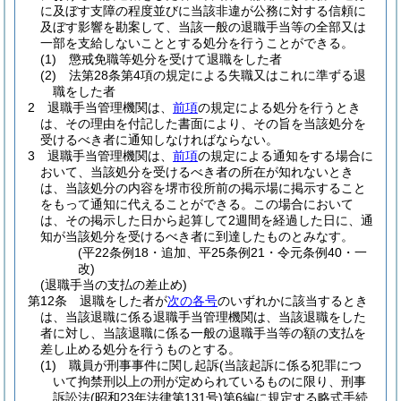
に及ぼす支障の程度並びに当該非違が公務に対する信頼に
及ぼす影響を勘案して、当該一般の退職手当等の全部又は
一部を支給しないこととする処分を行うことができる。
(1)
懲戒免職等処分を受けて退職をした者
(2)
法第28条第4項の規定による失職又はこれに準ずる退
職をした者
2
退職手当管理機関は、
前項
の規定による処分を行うとき
は、その理由を付記した書面により、その旨を当該処分を
受けるべき者に通知しなければならない。
3
退職手当管理機関は、
前項
の規定による通知をする場合に
おいて、当該処分を受けるべき者の所在が知れないとき
は、当該処分の内容を堺市役所前の掲示場に掲示すること
をもって通知に代えることができる。
この場合において
は、その掲示した日から起算して2週間を経過した日に、通
知が当該処分を受けるべき者に到達したものとみなす。
(平22条例18・追加、平25条例21・令元条例40・一
改)
(退職手当の支払の差止め)
第12条
退職をした者が
次の各号
のいずれかに該当するとき
は、当該退職に係る退職手当管理機関は、当該退職をした
者に対し、当該退職に係る一般の退職手当等の額の支払を
差し止める処分を行うものとする。
(1)
職員が刑事事件に関し起訴
(当該起訴に係る犯罪につ
いて拘禁刑以上の刑が定められているものに限り、刑事
訴訟法
(昭和23年法律第131号)
第6編に規定する略式手続