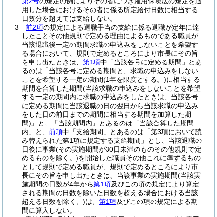
第2号
の規定の例によりその者につき雇用保険法の規定を適
用した場合におけるその者に係る所定給付日数に相当する
日数分を超えては支給しない。
3
前2項
の規定による退職手当の支給に係る退職が定年に達
したことその他規則で定める理由によるものである職員が
当該退職後一定の期間求職の申込みをしないことを希望す
る場合において、規則で定めるところにより市長にその旨
を申し出たときは、
第1項
中「当該各号に定める期間」とあ
るのは「当該各号に定める期間と、求職の申込みをしない
ことを希望する一定の期間
(1年を限度とする。)
に相当する
期間を合算した期間
(当該求職の申込みをしないことを希望
する一定の期間内に求職の申込みをしたときは、当該各号
に定める期間に当該退職の日の翌日から当該求職の申込み
をした日の前日までの期間に相当する期間を加算した期
間)
」と、「当該期間内」とあるのは「当該合算した期間
内」と、
前項
中「支給期間」とあるのは「第3項において読
み替えられた第1項に規定する支給期間」とし、当該退職の
日後に事業
(その実施期間が30日未満のものその他規則で定
めるものを除く。)
を開始した職員その他これに準ずるもの
として規則で定める職員が、規則で定めるところにより市
長にその旨を申し出たときは、当該事業の実施期間
(当該実
施期間の日数が4年から
第1項
及びこの項の規定により算定
される期間の日数を除いた日数を超える場合における当該
超える日数を除く。)
は、
第1項
及びこの項の規定による期
間に算入しない。