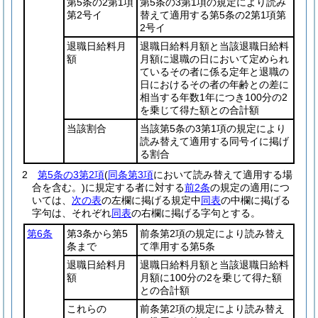
第5条の2第1項
第5条の3第1項の規定により読み
第2号イ
替えて適用する第5条の2第1項第
2号イ
退職日給料月
退職日給料月額と当該退職日給料
額
月額に退職の日において定められ
ているその者に係る定年と退職の
日におけるその者の年齢との差に
相当する年数1年につき100分の2
を乗じて得た額との合計額
当該割合
当該第5条の3第1項の規定により
読み替えて適用する同号イに掲げ
る割合
2
第5条の3第2項
(
同条第3項
において読み替えて適用する場
合を含む。)
に規定する者に対する
前2条
の規定の適用につ
いては、
次の表
の左欄に掲げる規定中
同表
の中欄に掲げる
字句は、それぞれ
同表
の右欄に掲げる字句とする。
第6条
第3条から第5
前条第2項の規定により読み替え
条まで
て準用する第5条
退職日給料月
退職日給料月額と当該退職日給料
額
月額に100分の2を乗じて得た額
との合計額
これらの
前条第2項の規定により読み替え