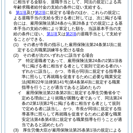
に相当する金額を、退職手当として、同法の規定による高
年齢求職者給付金の支給の条件に従い支給する。
6
第1項
及び
第2項
に規定する場合のほか、これらの規定に
よる退職手当の支給を受ける者に対しては、次に掲げる場
合には、雇用保険法第24条から第28条までの規定による基
本手当の支給の例により算定した額を、当該基本手当の支
給の条件に従い、
第1項
又は
第2項
の退職手当として支給す
ることができる。
(1)
その者が市長の指示した雇用保険法第24条第1項に規
定する公共職業訓練等を受ける場合
(2)
その者が次のいずれかに該当する場合
ア
特定退職者であって、雇用保険法第24条の2第1項各
号に掲げる者に相当する者として規則で定める者のい
ずれかに該当し、かつ、市長が同項に規定する指導基
準に照らして再就職を促進するために必要な職業安定
法
(昭和22年法律第141号)
第4条第4項に規定する職業
指導を行うことが適当であると認めたもの
イ
雇用保険法第22条第2項に規定する厚生労働省令で
定める理由により就職が困難な者であって、同法第24
条の2第1項第2号に掲げる者に相当する者として規則
で定める者に該当し、かつ、市長が同項に規定する指
導基準に照らして再就職を促進するために必要な職業
安定法第4条第4項に規定する職業指導を行うことが適
当であると認めたもの
(3)
厚生労働大臣が雇用保険法第25条第1項の規定による