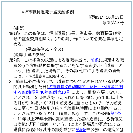
○堺市職員退職手当支給条例
昭和31年10月13日
条例第18号
(趣旨)
第1条
この条例は、堺市職員
(市長、副市長、教育長及び常
勤の監査委員を除く。)
の退職手当について必要な事項を定
める。
(平28条例51・全改)
(退職手当の支給)
第2条
この条例の規定による退職手当は、
前条
に規定する職
員のうち常時勤務に服することを要する者
(以下「職員」と
いう。)
が退職した場合に、その者
(死亡による退職の場合
には、その遺族)
に支給する。
2
職員以外の者のうち、職員について定められている勤務時
間以上勤務した日
(
堺市職員の勤務時間、休日、休暇等に関
する条例
(昭和46年条例第18号)
により、勤務を要しないこ
ととされ、又は休暇を与えられた日を含む。)
が18日以上あ
る月が引き続いて12月を超えるに至ったもので、その超え
るに至った日以後引き続き当該勤務時間により勤務するこ
ととされているものは、職員とみなして、この条例
(
第4条
中11年以上25年未満の期間勤続した者の通勤による負傷又
は病気
(以下「傷病」という。)
による退職及び死亡による
退職に係る部分以外の部分並びに
第5条
中公務上の傷病又は