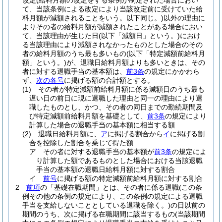
改定
(給料月額の改定をする条例が制定された場合におい
て、当該条例による改定により当該改定前に受けていた給
料月額が減額されることをいう。以下同じ。)
以外の理由に
よりその者の給料月額が減額されたことがある場合におい
て、当該理由が生じた日
(以下「減額日」という。)
におけ
る当該理由により減額されなかったものとした場合のその
者の給料月額のうち最も多いもの
(以下「特定減額前給料月
額」という。)
が、退職日給料月額よりも多いときは、その
者に対する退職手当の基本額は、
前3条
の規定にかかわら
ず、
次の各号
に掲げる額の合計額とする。
(1)
その者が特定減額前給料月額に係る減額日のうち最も
遅い日の前日に現に退職した理由と同一の理由により退
職したものとし、かつ、その者の同日までの勤続期間及
び特定減額前給料月額を基礎として、
前3条
の規定により
計算した場合の退職手当の基本額に相当する額
(2)
退職日給料月額に、
ア
に掲げる割合から
イ
に掲げる割
合を控除した割合を乗じて得た額
ア
その者に対する退職手当の基本額が
前3条
の規定によ
り計算した額であるものとした場合における当該退職
手当の基本額の退職日給料月額に対する割合
イ
前号
に掲げる額の特定減額前給料月額に対する割合
2
前項
の「基礎在職期間」とは、その者に係る退職
(この条
例その他の条例の規定により、この条例の規定による退職
手当を支給しないこととしている退職を除く。)
の日以前の
期間のうち、次に掲げる在職期間に該当するもの
(当該期間