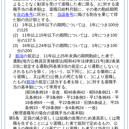
よることなく勧奨を受けて退職した者に限る。)
に対する退
職手当の基本額は、退職日給料月額に、その者の勤続期間
を
次の各号
に区分して、
当該各号
に掲げる割合を乗じて得
た額の合計額とする。
(1)
1年以上10年以下の期間については、1年につき100分
の125
(2)
11年以上15年以下の期間については、1年につき100
分の137.5
(3)
16年以上24年以下の期間については、1年につき100
分の200
2
前項
の規定は、11年以上25年未満の期間勤続した者で、
通勤
(地方公務員災害補償法
(昭和42年法律第121号)
第2条第
2項に規定する通勤
(同条第3項の規定により通勤としないと
されるものを除く。)
をいう。以下同じ。)
による傷病によ
り退職し、又は死亡
(公務上の死亡を除く。)
により退職し
たもの
(
前項
の規定に該当する者を除く。)
に対する退職手
当の基本額について準用する。
(昭38条例18・全改、昭48条例42・昭59条例21・平
元条例16・平3条例9・平13条例3・平17条例45・平
18条例69・一改、平22条例18・旧第6条繰上、平25
条例33・平28条例8・令4条例24・一改)
(整理退職等の場合の退職手当の基本額)
第5条
定員の減少若しくは組織の改廃のため過員若しくは廃
職を生ずることにより退職した者で規則で定めるもの、公
務上の傷病若しくは死亡により退職した者又は25年以上勤