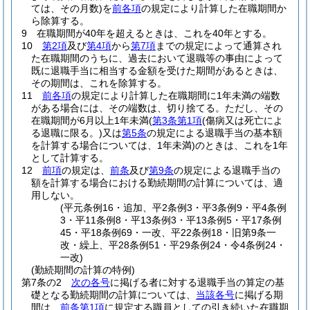
ては、その月数)
を
前各項
の規定により計算した在職期間か
ら除算する。
9
在職期間が40年を超えるときは、これを40年とする。
10
第2項
及び
第4項
から
第7項
までの規定によって通算され
た在職期間のうちに、過去において退職等の事由によって
既に退職手当に相当する金額を受けた期間があるときは、
その期間は、これを除算する。
11
前各項
の規定により計算した在職期間に1年未満の端数
がある場合には、その端数は、切り捨てる。
ただし、その
在職期間が6月以上1年未満
(
第3条第1項
(傷病又は死亡によ
る退職に限る。)
又は
第5条
の規定による退職手当の基本額
を計算する場合については、1年未満)
のときは、これを1年
として計算する。
12
前項
の規定は、
前条
及び
第9条
の規定による退職手当の
額を計算する場合における勤続期間の計算については、適
用しない。
(平元条例16・追加、平2条例3・平3条例9・平4条例
3・平11条例8・平13条例3・平13条例5・平17条例
45・平18条例69・一改、平22条例18・旧第9条一
改・繰上、平28条例51・平29条例24・令4条例24・
一改)
(勤続期間の計算の特例)
第7条の2
次の各号
に掲げる者に対する退職手当の算定の基
礎となる勤続期間の計算については、
当該各号
に掲げる期
間は、
前条第1項
に規定する職員としての引き続いた在職期