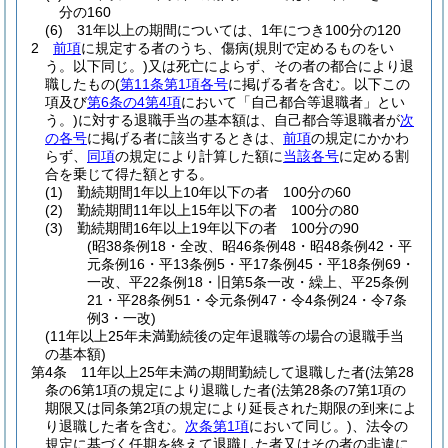
分の160
(6)
31年以上の期間については、1年につき100分の120
2
前項
に規定する者のうち、傷病
(規則で定めるものをい
う。以下同じ。)
又は死亡によらず、その者の都合により退
職したもの
(
第11条第1項各号
に掲げる者を含む。以下この
項及び
第6条の4第4項
において「自己都合等退職者」とい
う。)
に対する退職手当の基本額は、自己都合等退職者が
次
の各号
に掲げる者に該当するときは、
前項
の規定にかかわ
らず、
同項
の規定により計算した額に
当該各号
に定める割
合を乗じて得た額とする。
(1)
勤続期間1年以上10年以下の者 100分の60
(2)
勤続期間11年以上15年以下の者 100分の80
(3)
勤続期間16年以上19年以下の者 100分の90
(昭38条例18・全改、昭46条例48・昭48条例42・平
元条例16・平13条例5・平17条例45・平18条例69・
一改、平22条例18・旧第5条一改・繰上、平25条例
21・平28条例51・令元条例47・令4条例24・令7条
例3・一改)
(11年以上25年未満勤続後の定年退職等の場合の退職手当
の基本額)
第4条
11年以上25年未満の期間勤続して退職した者
(法第28
条の6第1項の規定により退職した者
(法第28条の7第1項の
期限又は同条第2項の規定により延長された期限の到来によ
り退職した者を含む。
次条第1項
において同じ。)
、法令の
規定に基づく任期を終えて退職した者又はその者の非違に