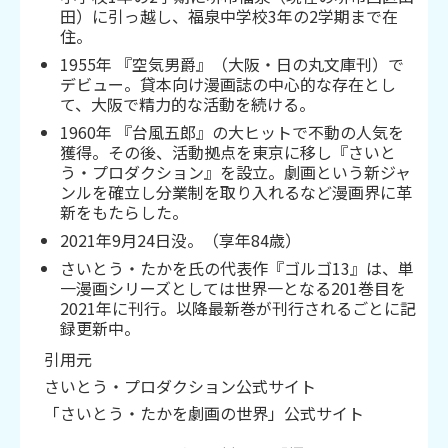
田）に引っ越し、福泉中学校3年の2学期まで在
住。
1955年 『空気男爵』（大阪・日の丸文庫刊）で
デビュー。貸本向け漫画誌の中心的な存在とし
て、大阪で精力的な活動を続ける。
1960年 『台風五郎』の大ヒットで不動の人気を
獲得。その後、活動拠点を東京に移し『さいと
う・プロダクション』を設立。劇画という新ジャ
ンルを確立し分業制を取り入れるなど漫画界に革
新をもたらした。
2021年9月24日没。（享年84歳）
さいとう‧たかを⽒の代表作『ゴルゴ13』は、単
⼀漫画シリーズとしては世界⼀となる201巻目を
2021年に刊行。以降最新巻が刊行されるごとに記
録更新中。
引用元
さいとう・プロダクション公式サイト
「さいとう・たかを劇画の世界」公式サイト