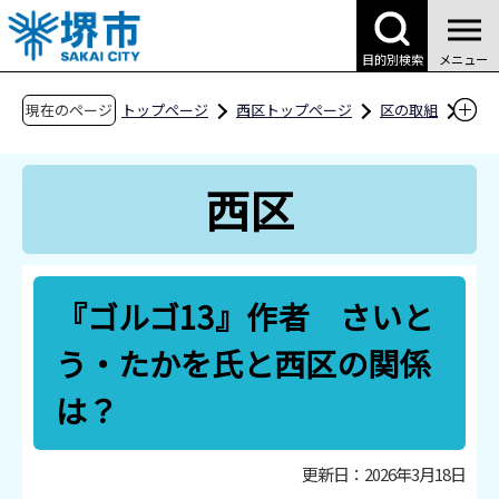
こ
の
目的別検索
メニュー
ペ
ー
現在のページ
トップページ
西区トップページ
区の取組
ジ
まちづくりの取組
の
『ゴルゴ13』作者 さいとう・たかを氏と西区
西区
先
の関係は？
頭
で
す
『ゴルゴ13』作者 さいと
う・たかを氏と西区の関係
は？
更新日：2026年3月18日