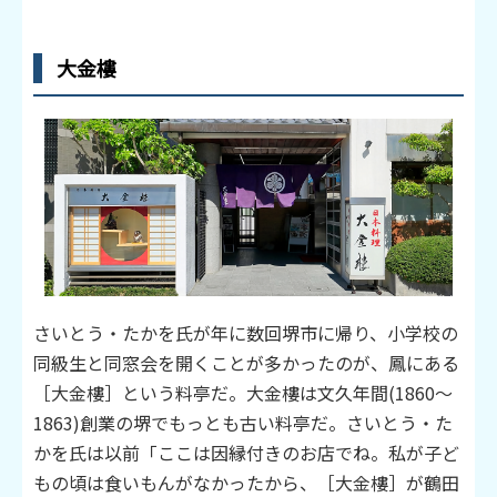
大金樓
さいとう・たかを氏が年に数回堺市に帰り、小学校の
同級生と同窓会を開くことが多かったのが、鳳にある
［大金樓］という料亭だ。大金樓は文久年間(1860～
1863)創業の堺でもっとも古い料亭だ。さいとう・た
かを氏は以前「ここは因縁付きのお店でね。私が子ど
もの頃は食いもんがなかったから、［大金樓］が鶴田