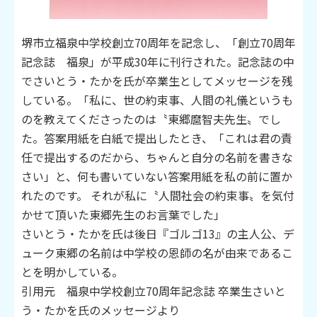
堺市立福泉中学校創立70周年を記念し、「創立70周年
記念誌 福泉」が平成30年に刊行された。記念誌の中
でさいとう・たかを氏が卒業生としてメッセージを残
している。「私に、世の約束事、人間の礼儀というも
のを教えてくださったのは〝東郷麿智夫先生〟でし
た。答案用紙を白紙で提出したとき、「これは君の責
任で提出するのだから、ちゃんと自分の名前を書きな
さい」と、何も書いていない答案用紙を私の前に置か
れたのです。 それが私に〝人間社会の約束事〟を気付
かせて頂いた東郷先生のお言葉でした」
さいとう・たかを氏は後日『ゴルゴ13』の主人公、デ
ューク東郷の名前は中学校の恩師の名が由来であるこ
とを明かしている。
引用元 福泉中学校創立70周年記念誌 卒業生さいと
う・たかを氏のメッセージより