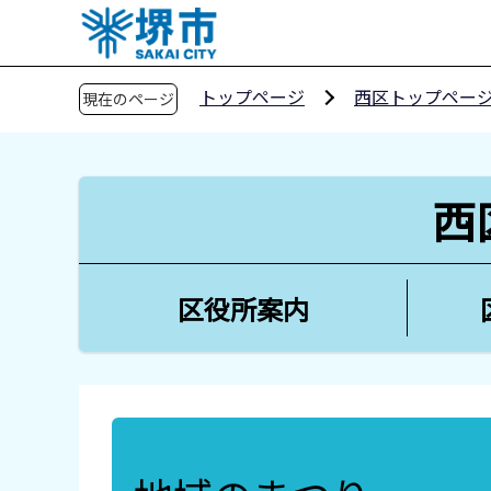
こ
の
ペ
トップページ
西区トップペー
現在のページ
ー
ジ
の
先
西
頭
で
す
区役所案内