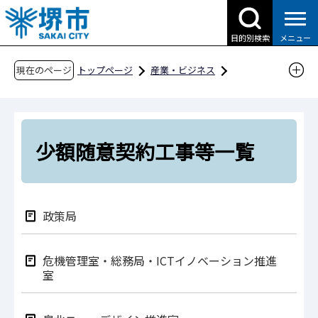
こ
の
目的別検索
メニュー
ペ
ー
現在のページ
トップページ
産業・ビジネス
ジ
入札・契約・公売
建設工事・工事関連業務
の
随意契約
少額随意契約工事等一覧
先
頭
少額随意契約工事等一覧
で
す
政策局
危機管理室・総務局・ICTイノベーション推進
室