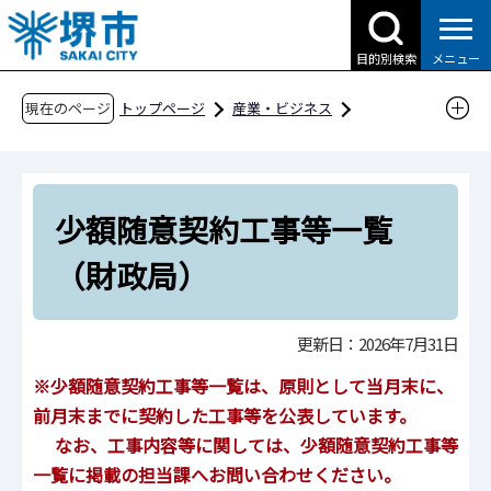
こ
の
目的別検索
メニュー
ペ
ー
現在のページ
トップページ
産業・ビジネス
ジ
入札・契約・公売
建設工事・工事関連業務
の
随意契約
少額随意契約工事等一覧
先
少額随意契約工事等一覧（財政局）
少額随意契約工事等一覧
頭
で
（財政局）
す
更新日：2026年7月31日
※少額随意契約工事等一覧は、原則として当月末に、
前月末までに契約した工事等を公表しています。
なお、工事内容等に関しては、少額随意契約工事等
一覧に掲載の担当
課へお問い合わせください。