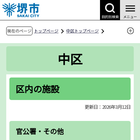
こ
の
目的別検索
メニュー
ペ
ー
現在のページ
トップページ
中区トップページ
ジ
区の紹介・魅力
区内の施設
の
中区
先
頭
で
す
区内の施設
更新日：2026年3月12日
官公署・その他