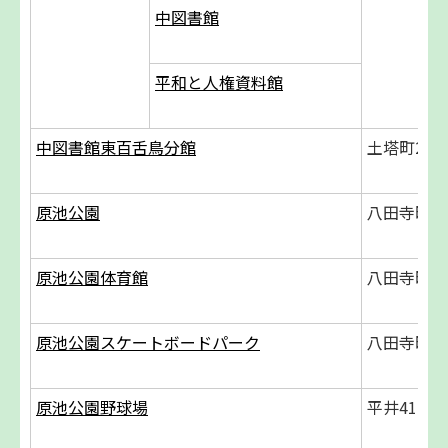
中図書館
平和と人権資料館
中図書館東百舌鳥分館
土塔町2363
原池公園
八田寺町32
原池公園体育館
八田寺町32
原池公園スケートボードパーク
八田寺町320
原池公園野球場
平井411