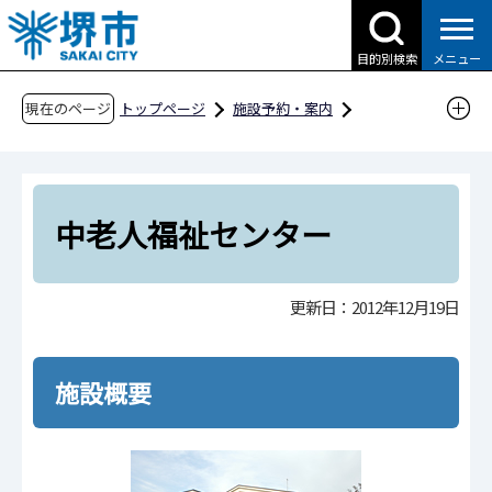
こ
の
目的別検索
メニュー
ペ
ー
現在のページ
トップページ
施設予約・案内
ジ
分類から探す
福祉施設
の
老人福祉センター
中老人福祉センター
先
頭
中老人福祉センター
で
す
更新日：2012年12月19日
施設概要