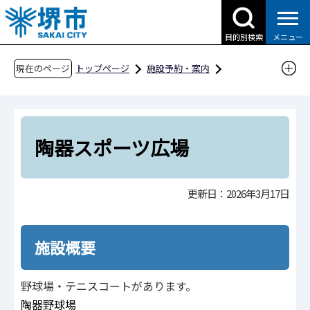
こ
の
目的別検索
メニュー
ペ
ー
現在のページ
トップページ
施設予約・案内
ジ
分類から探す
スポーツ施設
運動広場
の
陶器スポーツ広場
先
頭
陶器スポーツ広場
で
す
更新日：2026年3月17日
施設概要
野球場・テニスコートがあります。
陶器野球場