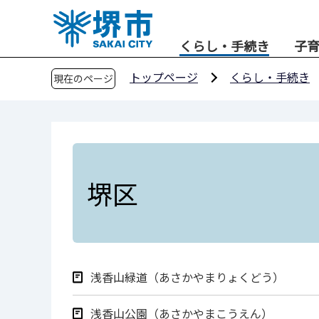
こ
の
くらし・手続き
子
ペ
ー
トップページ
くらし・手続き
現在のページ
ジ
の
先
頭
で
す
堺区
浅香山緑道（あさかやまりょくどう）
浅香山公園（あさかやまこうえん）