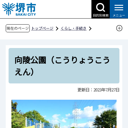
こ
の
目的別検索
メニュー
ペ
ー
現在のページ
トップページ
くらし・手続き
ジ
公園・みどり
エリアから探す
堺区
の
向陵公園（こうりょうこうえん）
先
向陵公園（こうりょうこう
頭
で
えん）
す
更新日：2023年7月27日