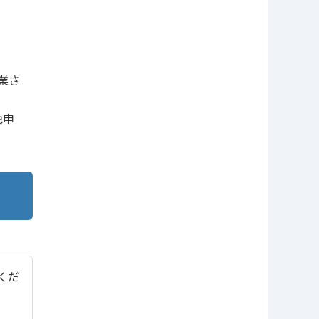
業さ
色申
てくだ