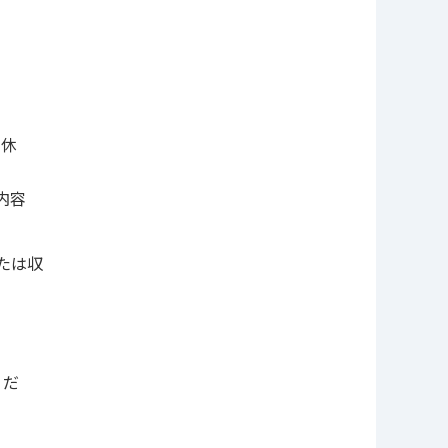
、休
内容
たは収
くだ