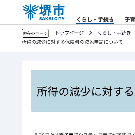
こ
の
くらし・手続き
子
ペ
ー
トップページ
くらし・手続き
現在のページ
ジ
所得の減少に対する保険料の減免申請について
の
先
頭
で
す
所得の減少に対す
郵送
または
電子申請システム
で申請が可能で