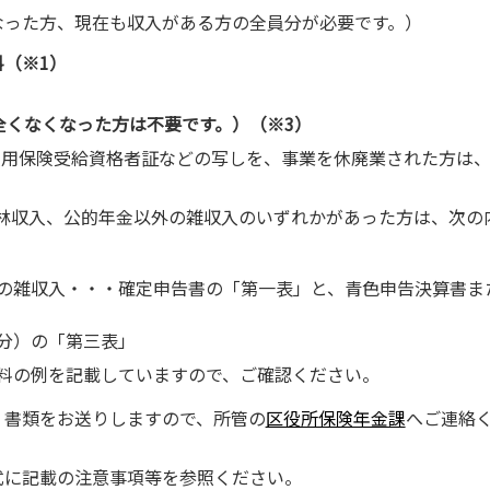
なった方、現在も収入がある方の全員分が必要です。）
（※1）
全くなくなった方は不要です。）（※3）
雇用保険受給資格者証などの写しを、事業を休廃業された方は
。
山林収入、公的年金以外の雑収入のいずれかがあった方は、次の
の雑収入・・・確定申告書の「第一表」と、青色申告決算書ま
分）の「第三表」
)に資料の例を記載していますので、ご確認ください。
、書類をお送りしますので、所管の
区役所保険年金課
へご連絡
式に記載の注意事項等を参照ください。