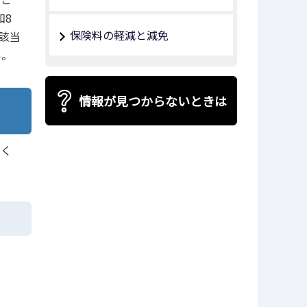
和8
保険料の軽減と減免
該当
い。
情報が見つからないときは
てく