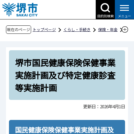
こ
の
目的別検索
メニュー
ペ
ー
現在のページ
トップページ
くらし・手続き
保険・年金
ジ
国民健康保険
国保の保健事業について
の
堺市国民健康保険保健事業実施計画及び特定健
先
康診査等実施計画
堺市国民健康保険保健事業
頭
で
実施計画及び特定健康診査
す
等実施計画
更新日：2026年4月1日
国民健康保険保健事業実施計画及