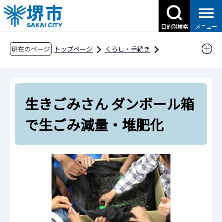
こ
の
目的別検索
メニュー
ペ
ー
現在のページ
トップページ
くらし・手続き
ジ
ごみ・リサイクル・環境
ごみ・リサイクル
の
ごみの減量化・リサイクルの取組
先
生きごみさん ダンボール箱で生ごみ減量・堆肥
生きごみさん ダンボール箱
頭
化
で
で生ごみ減量・堆肥化
す