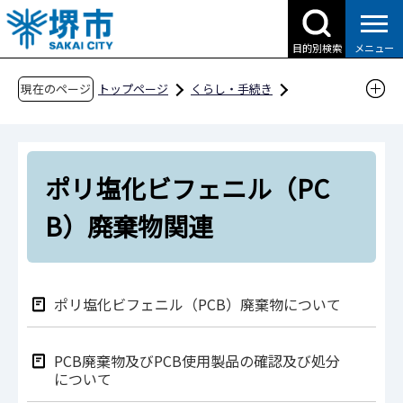
こ
の
目的別検索
メニュー
ペ
ー
現在のページ
トップページ
くらし・手続き
ジ
ごみ・リサイクル・環境
ごみ・リサイクル
の
事業所から出るごみ
産業廃棄物
先
ポリ塩化ビフェニル（PCB）廃棄物関連
ポリ塩化ビフェニル（PC
頭
で
B）廃棄物関連
す
ポリ塩化ビフェニル（PCB）廃棄物について
PCB廃棄物及びPCB使用製品の確認及び処分
について