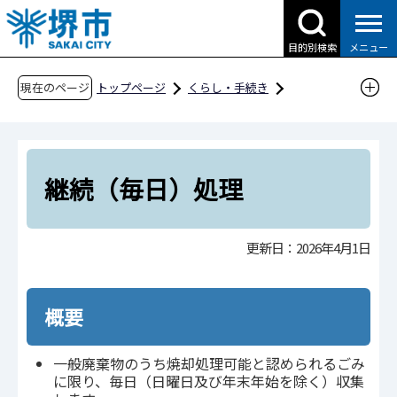
こ
の
目的別検索
メニュー
ペ
ー
現在のページ
トップページ
くらし・手続き
ジ
ごみ・リサイクル・環境
ごみ・リサイクル
の
家庭から出るごみ
先
家庭から出るごみの出し方
頭
継続（毎日）処理
で
その他のごみ処理方法
継続（毎日）処理
す
更新日：2026年4月1日
概要
一般廃棄物のうち焼却処理可能と認められるごみ
に限り、毎日（日曜日及び年末年始を除く）収集