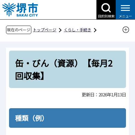
こ
の
目的別検索
メニュー
ペ
ー
現在のページ
トップページ
くらし・手続き
ジ
ごみ・リサイクル・環境
ごみ・リサイクル
の
家庭から出るごみ
先
家庭から出るごみの出し方
缶・びん（資源）【毎月2
頭
で
缶・びん（資源）【毎月2回収集】
回収集】
す
更新日：2026年1月13日
種類（例）