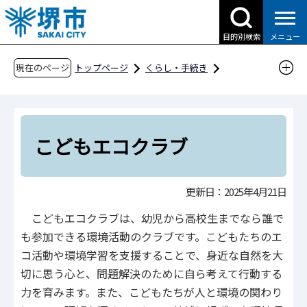
こ
の
目的別検索
メニュー
ペ
ー
現在のページ
トップページ
くらし・手続き
ジ
ごみ・リサイクル・環境
環境学習
の
活動への参加・協働
こどもエコクラブ
先
頭
こどもエコクラブ
で
す
更新日：2025年4月21日
こどもエコクラブは、幼児から高校生までなら誰で
も参加できる環境活動のクラブです。こどもたちのエ
コ活動や環境学習を支援することで、身近な自然を大
切に思う心と、問題解決のために自ら考えて行動する
力を育みます。また、こどもたちが人と環境の関わり