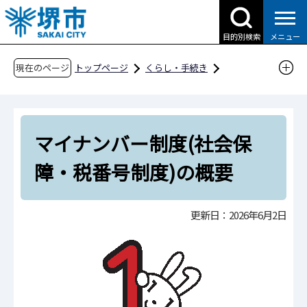
こ
の
目的別検索
メニュー
ペ
ー
現在のページ
トップページ
くらし・手続き
ジ
戸籍・住民票・各種証明
の
マイナンバーカード
マイナンバー制度
先
マイナンバー制度(社会保障・税番号制度)の概
マイナンバー制度(社会保
頭
要
で
障・税番号制度)の概要
す
更新日：2026年6月2日