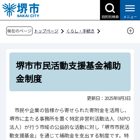
こ
の
目的別検索
メニュー
ペ
ー
現在のページ
トップページ
くらし・手続き
ジ
まちづくり・地域の活動
の
特定非営利活動法人（NPO法人）
先
堺市市民活動支援基金
堺市市民活動支援基金補助
頭
で
堺市市民活動支援基金補助金制度
金制度
す
更新日：2025年9月3日
市民や企業の皆様から寄せられた寄附金を活用し、
堺市に主たる事務所を置く特定非営利活動法人（NPO
法人）が行う市域の公益的な活動に対し「堺市市民活
動支援基金」を通じて補助金を支出する制度です。特