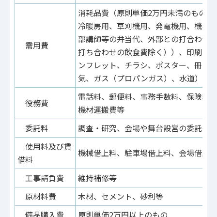
消耗品費（原則単価2万円未満のもの）
冷暖房用、草刈機用、発電機用、機械
部講師等の弁当代、外部との打合わせ
需用費
打ち合わせの飲食費除く））、印刷製
ンフレット、チラシ、ポスター、冊子
気、ガス（プロパンガス）、水道）、
電話料、郵便料、事務手数料、保険料
役務費
機材運搬費等
委託料
調査・研究、会場や舞台設営の委託等
使用料及び賃
機械借上料、駐車場借上料、会場借上
借料
工事請負費
維持補修等
原材料費
木材、セメント、砂利等
備品購入費
原則単価2万円以上のもの