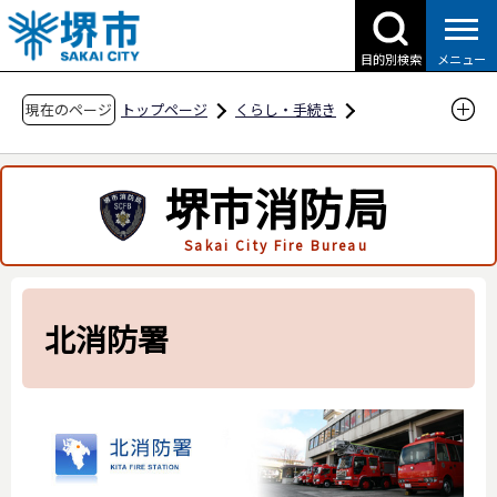
こ
の
目的別検索
メニュー
ペ
ー
現在のページ
トップページ
くらし・手続き
ジ
防災・災害・消防
消防関連
の
消防局の紹介
あなたの街の消防署
堺市消防局
先
北消防署
頭
Sakai City Fire Bureau
で
す
北消防署