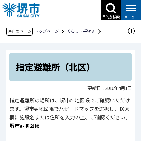
こ
の
目的別検索
メニュー
ペ
ー
現在のページ
トップページ
くらし・手続き
ジ
防災・災害・消防
防災・災害を知る
の
避難場所を知る
指定避難所
先
指定避難所（北区）
頭
指定避難所（北区）
で
す
更新日：2016年4月1日
指定避難所の場所は、堺市e-地図帳でご確認いただけ
ます。堺市e-地図帳でハザードマップを選択し、検索
欄に施設名または住所を入力の上、ご確認ください。
堺市e-地図帳