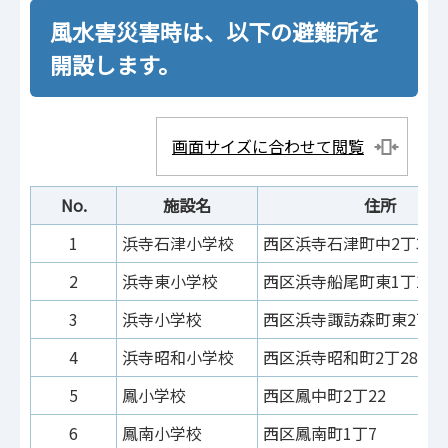
風水害災害時は、以下の避難所を
開設します。
画面サイズに合わせて閲覧
No.
施設名
住所
1
浜寺石津小学校
西区浜寺石津町中2丁3-2
2
浜寺東小学校
西区浜寺船尾町東1丁101
3
浜寺小学校
西区浜寺諏訪森町東2丁16
4
浜寺昭和小学校
西区浜寺昭和町2丁282
5
鳳小学校
西区鳳中町2丁22
6
鳳南小学校
西区鳳南町1丁7