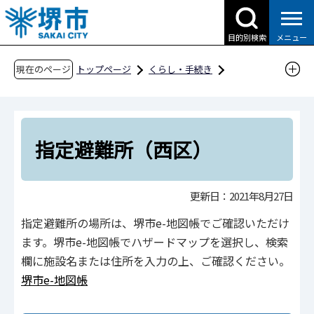
こ
の
目的別検索
メニュー
ペ
ー
現在のページ
トップページ
くらし・手続き
ジ
防災・災害・消防
防災・災害を知る
の
避難場所を知る
指定避難所
先
指定避難所（西区）
頭
指定避難所（西区）
で
す
更新日：2021年8月27日
指定避難所の場所は、堺市e-地図帳でご確認いただけ
ます。堺市e-地図帳でハザードマップを選択し、検索
欄に施設名または住所を入力の上、ご確認ください。
堺市e-地図帳