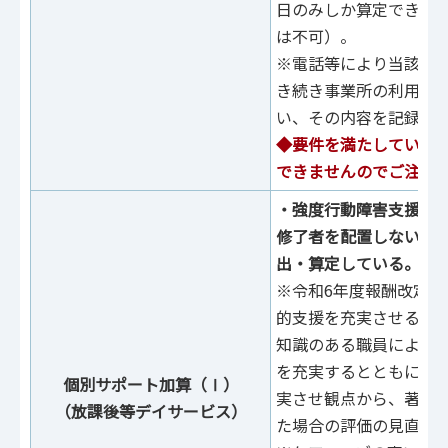
⽇のみしか算定できま
は不可）。
※電話等により当該利
き続き事業所の利⽤を
い、その内容を記録す
◆要件を満たしていな
できませんのでご注意
・強度行動障害支援者
修了者を配置しないで
出・算定している。
※令和6年度報酬改定に
的支援を充実させる観
知識のある職員による
を充実するとともに、
個別サポート加算（Ⅰ）
実させ観点から、著し
（放課後等デイサービス）
た場合の評価の見直し