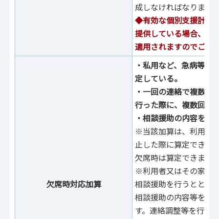
成しなければなりませ
◆有効な個別⽀援計画
提供している場合、個
適⽤されますのでご注
‧私⽤など、急病等以
定している。
‧⼀回の連絡で複数回
⾏った際に、複数回算
・相談援助の内容を記
※当該加算は、利⽤者
⽌した際に算定できる
⽋席時は算定できませ
※利⽤者⼜はその家族
欠席時対応加算
相談援助を⾏うととも
相談援助の内容等を記
す。連絡調整等を⾏った