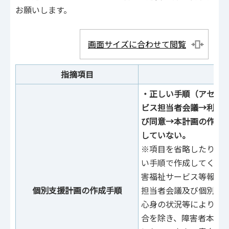
お願いします。
画面サイズに合わせて閲覧
指摘項目
指
‧正しい⼿順（アセス
ビス担当者会議→利⽤
び同意→本計画の作成
していない。
※項⽬を省略したり順
い⼿順で作成してくだ
害福祉サービス等報酬
個別⽀援計画の作成⼿順
担当者会議及び個別⽀
⼼⾝の状況等によりや
合を除き、障害者本⼈