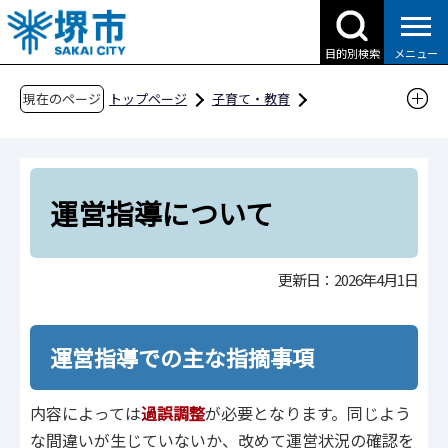
こ
の
目的別検索
メニュー
ペ
ー
現在のページ
トップページ
子育て・教育
ジ
子育て支援情報（さかい☆HUGはぐネット）
の
障害のある子ども
先
児童福祉法に基づく障害児支援に関する事業者
頭
運営指導について
指定
で
す
運営指導について
更新日：2026年4月1日
運営指導での主な指摘事項
内容によっては
過誤調整
が必要となります。同じよう
な間違いが⽣じていないか、改めて運営状況の確認を