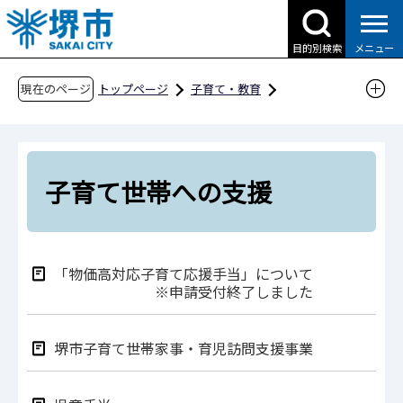
こ
の
目的別検索
メニュー
ペ
ー
現在のページ
トップページ
子育て・教育
ジ
子育て支援情報（さかい☆HUGはぐネット）
の
その他安心な子育て環境に関わる取組
先
子育て世帯への支援
頭
子育て世帯への支援
で
す
「物価高対応子育て応援手当」について
※申請受付終了しました
堺市子育て世帯家事・育児訪問支援事業