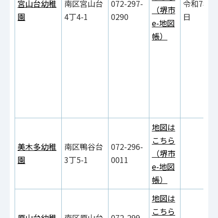
宮山台幼稚
南区宮山台
072-297-
令和7年9
（堺市
園
4丁4-1
0290
日
e-地図
帳）
地図は
こちら
美木多幼稚
南区鴨谷台
072-296-
（堺市
園
3丁5-1
0011
e-地図
帳）
地図は
こちら
原山台幼稚
南区原山台
072-299-