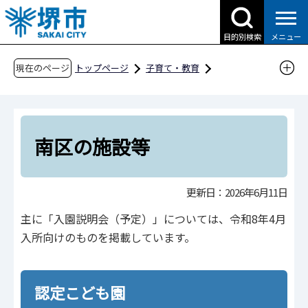
こ
の
目的別検索
メニュー
ペ
ー
現在のページ
トップページ
子育て・教育
ジ
子育て支援情報（さかい☆HUGはぐネット）
の
預けたい（保育サービス）
先
認定こども園・幼稚園・保育所・地域型保育事
頭
南区の施設等
業・認可外保育施設について
で
す
認定こども園・保育所・地域型保育事業等の施
更新日：2026年6月11日
設一覧
主に「入園説明会（予定）」については、令和8年4月
南区の施設等
入所向けのものを掲載しています。
認定こども園