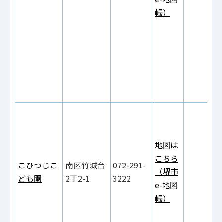
帳）
地図は
こちら
こひつじこ
南区竹城台
072-291-
（堺市
ども園
2丁2-1
3222
e-地図
帳）