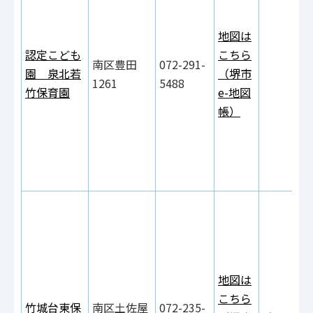
地図は
認定こども
こちら
南区豊田
072-291-
園 泉北若
（堺市
1261
5488
竹保育園
e-地図
帳）
地図は
こちら
竹城台東保
南区土佐屋
072-235-