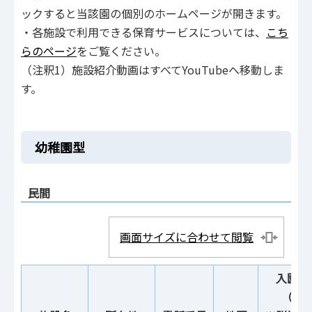
ックすると当該園の個別のホームページが開きます。
・各施設で利用できる保育サービスについては、
こち
らのページ
をご覧ください。
（注釈1）施設紹介動画はすべてYouTubeへ移動しま
す。
幼稚園型
民間
画面サイズに合わせて閲覧
入園説
（予