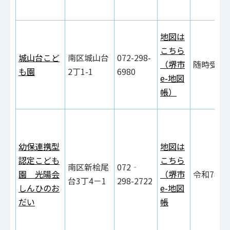
地図は
こちら
城山台こど
南区城山台
072-298-
（堺市
随時受付
も園
2丁1-1
6980
e-地図
帳）
幼保連携型
地図は
認定こども
こちら
南区新桧尾
072‐
園 光陽会
（堺市
令和7年9
台3丁4－1
298-2722
しんひのお
e-地図
だい
帳