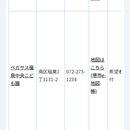
地図は
ペガサス福
こちら
南区稲葉1
072-275-
希望者は
泉中央こど
(堺市e-
丁3131-2
1234
付
も園
地図
帳)