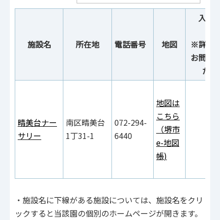
入園
（予
施設名
所在地
電話番号
地図
※詳細
お問い
ださ
地図は
こちら
晴美台ナー
南区晴美台
072-294-
（堺市
サリー
1丁31-1
6440
e-地図
帳)
・施設名に下線がある施設については、施設名をクリ
ックすると当該園の個別のホームページが開きます。