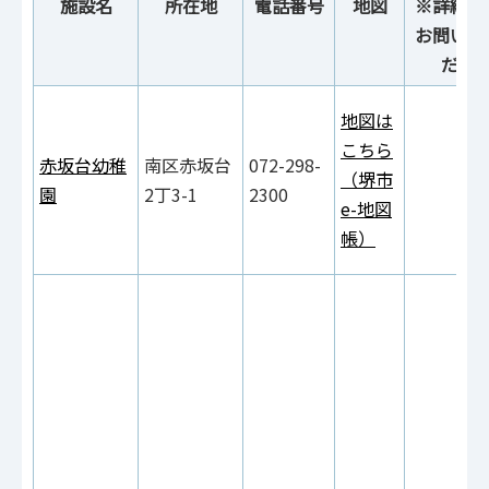
施設名
所在地
電話番号
地図
※詳細は
お問い合
ださ
地図は
こちら
赤坂台幼稚
南区赤坂台
072-298-
（堺市
園
2丁3-1
2300
e-地図
帳）