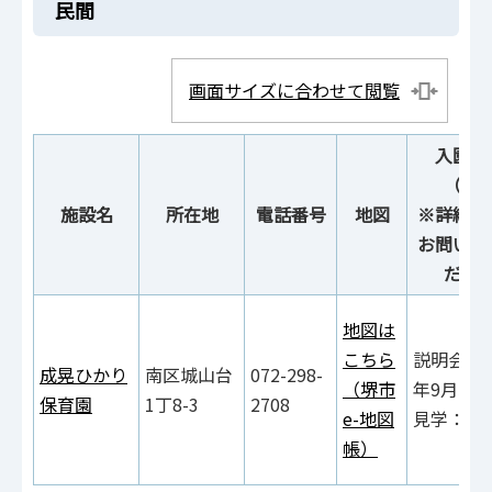
民間
画面サイズに合わせて閲覧
入園説
（予
施設名
所在地
電話番号
地図
※詳細は
お問い合
ださ
地図は
こちら
説明会：
成晃ひかり
南区城山台
072-298-
（堺市
年9月5日
保育園
1丁8-3
2708
e-地図
見学：随
帳）