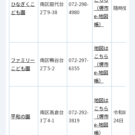
ひなぎくこ
南区庭代台
072-298-
（堺市
随時受付
ども園
2丁9-38
4980
e-地図
帳）
地図は
こちら
ファミリー
南区鴨谷台
072-297-
（堺市
こども園
2丁5-2
6355
e-地図
帳）
地図は
こちら
南区高倉台
072-292-
令和8年9
平和の園
（堺市
3丁4-1
3819
24日
e-地図
帳）