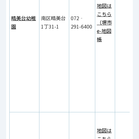
地図は
こちら
晴美台幼稚
南区晴美台
072‐
（堺市
園
1丁31-1
291-6400
e-地図
帳
地図は
こちら