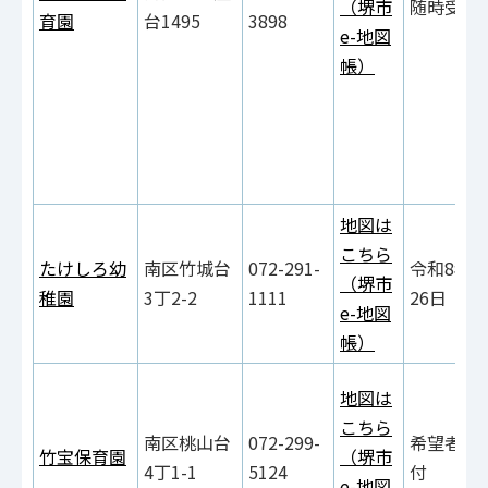
（堺市
随時受付
育園
台1495
3898
e-地図
帳）
地図は
こちら
たけしろ幼
南区竹城台
072-291-
令和8年9
（堺市
稚園
3丁2-2
1111
26日
e-地図
帳）
地図は
こちら
南区桃山台
072-299-
希望者は
竹宝保育園
（堺市
4丁1-1
5124
付
e-地図