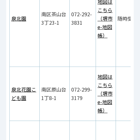
地図は
こちら
南区茶山台
072-292-
泉北園
（堺市
随時受付
3丁23-1
3831
e-地図
帳）
地図は
こちら
泉北花園こ
南区原山台
072-299-
（堺市
ども園
1丁8-1
3179
e-地図
帳）