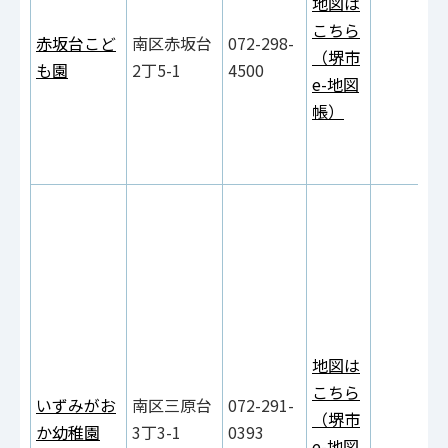
地図は
こちら
赤坂台こど
南区赤坂台
072-298-
（堺市
も園
2丁5-1
4500
e-地図
帳）
地図は
こちら
いずみがお
南区三原台
072-291-
（堺市
か幼稚園
3丁3-1
0393
e-地図