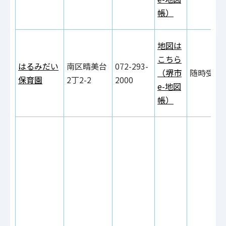
帳）
地図は
こちら
はるみだい
南区晴美台
072-293-
（堺市
随時受付
保育園
2丁2-2
2000
e-地図
帳）