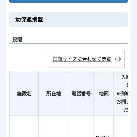
幼保連携型
民間
画面サイズに合わせて閲覧
入園説
（予
施設名
所在地
電話番号
地図
※詳細は
お問い合
ださ