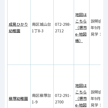
地図は
こちら
説明会：
成晃ひかり
南区城山台
072-298-
（堺市
年9月5日
幼稚園
1丁8-3
2712
e-地図
見学：随
帳）
地図は
こちら
説明会：
南区槇塚台
072-291-
槇塚幼稚園
（堺市
年9月2日
1-9
2700
e-地図
見学：随