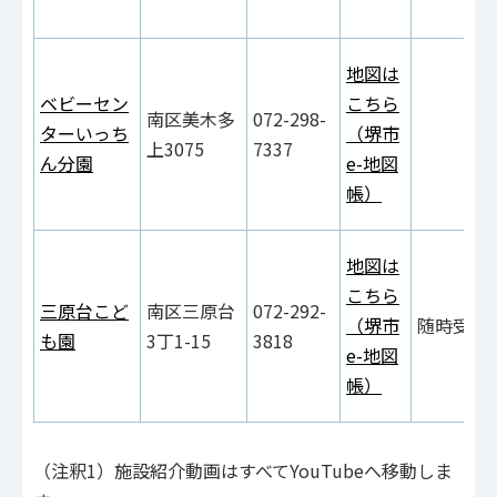
地図は
ベビーセン
こちら
南区美木多
072-298-
ターいっち
（堺市
上3075
7337
ん分園
e-地図
帳）
地図は
こちら
三原台こど
南区三原台
072-292-
（堺市
随時受付
も園
3丁1-15
3818
e-地図
帳）
（注釈1）施設紹介動画はすべてYouTubeへ移動しま