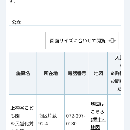
す。
公立
画面サイズに合わせて閲覧
入園説
（予
施設名
所在地
電話番号
地図
※詳細は
お問い合
ださ
地図は
上神谷こど
こちら
も園
南区片蔵
072-297-
(堺市e-
※民営化対
92-4
0180
地図