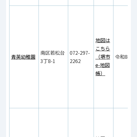
地図は
こちら
南区若松台
072-297-
青英幼稚園
（堺市
令和8年9
3丁8-1
2262
e-地図
帳）