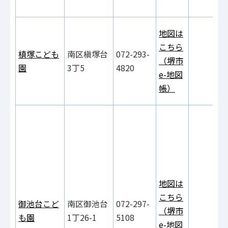
地図は
こちら
槙塚こども
南区槇塚台
072-293-
（堺市
園
3丁5
4820
e-地図
帳）
地図は
こちら
御池台こど
南区御池台
072-297-
（堺市
も園
1丁26-1
5108
e-地図