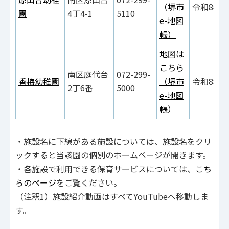
（堺市
令和8年9
園
4丁4-1
5110
e-地図
帳）
地図は
こちら
南区庭代台
072-299-
香梅幼稚園
（堺市
令和8年9
2丁6番
5000
e-地図
帳）
・施設名に下線がある施設については、施設名をクリ
ックすると当該園の個別のホームページが開きます。
・各施設で利用できる保育サービスについては、
こち
らのページ
をご覧ください。
（注釈1）施設紹介動画はすべてYouTubeへ移動しま
す。