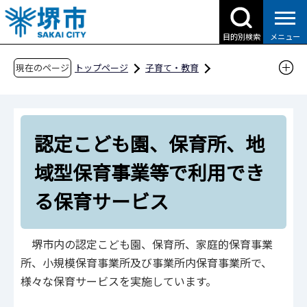
こ
の
目的別検索
メニュー
ペ
ー
現在のページ
トップページ
子育て・教育
ジ
子育て支援情報（さかい☆HUGはぐネット）
の
預けたい（保育サービス）
先
いろいろな保育サービス
認定こども園、保育所、地
頭
で
認定こども園、保育所、地域型保育事業等で利
域型保育事業等で利用でき
す
用できる保育サービス
る保育サービス
堺市内の認定こども園、保育所、家庭的保育事業
所、小規模保育事業所及び事業所内保育事業所で、
様々な保育サービスを実施しています。