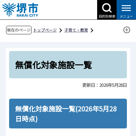
こ
の
目的別検索
メニュー
ペ
ー
現在のページ
トップページ
子育て・教育
ジ
子育て支援情報（さかい☆HUGはぐネット）
の
預けたい（保育サービス）
先
保育料について（補助など）
頭
無償化対象施設一覧
で
無償化対象施設一覧
す
更新日：2026年5月28日
無償化対象施設一覧(2026年5月28
日時点)